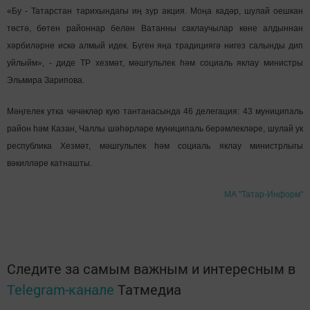
«Бу - Татарстан тарихындагы иң зур акция. Моңа кадәр, шулай оешкан
төстә, бөтен районнар белән Ватанны саклаучылар көне алдыннан
хәрбиләрне искә алмый идек. Бүген яңа традициягә нигез салынды дип
уйлыйм», - диде ТР хезмәт, мәшгульлек һәм социаль яклау министры
Эльмира Зарипова.
Мәңгелек утка чәчәкләр кую тантанасында 46 делегация: 43 муниципаль
район һәм Казан, Чаллы шәһәрләре муниципаль берәмлекләре, шулай ук
республика Хезмәт, мәшгульлек һәм социаль яклау министрлыгы
вәкилләре катнашты.
МА "Татар-Информ"
Следите за самым важным и интересным в
Telegram-канале
Татмедиа