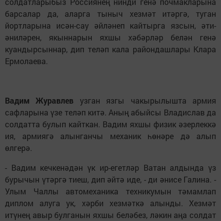
солдатларыбыз Россиянең нинди генә почмакларына
барсалар да, аларга тыныч хезмәт итәргә, туган
йортларына исән-сау әйләнеп кайтырга язсын, әти-
әниләрен, якыннарын яхшы хәбәрләр белән генә
куандырсыннар, дип теләп кала райондашлары Клара
Ермолаева.
Вадим Журавлев
узган язгы чакырылышта армия
сафларына үзе теләп китә. Аның абыйсы Владислав да
солдатта булып кайткан. Вадим яхшы физик әзерлеккә
ия, армиягә алынганчы механик һөнәре дә алып
өлгерә.
- Вадим кечкенәдән үк ир-егетләр Ватан алдында үз
бурычын үтәргә тиеш, дип әйтә иде, - ди әнисе Галина. -
Улым Чаллы автомеханика техникумын тәмамлап
диплом алуга ук, хәрби хезмәткә алынды. Хезмәт
итүнең авыр булганын яхшы беләбез, ләкин аңа солдат