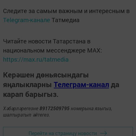
Следите за самым важным и интересным в
Telegram-канале
Татмедиа
Читайте новости Татарстана в
национальном мессенджере MАХ:
https://max.ru/tatmedia
Керәшен дөньясындагы
яңалыкларны
Телеграм-канал
да
карап барыгыз.
Хәбәрләрегезне
89172509795
номерына языгыз,
шалтыратып әйтегез.
Перейти на страницу новости