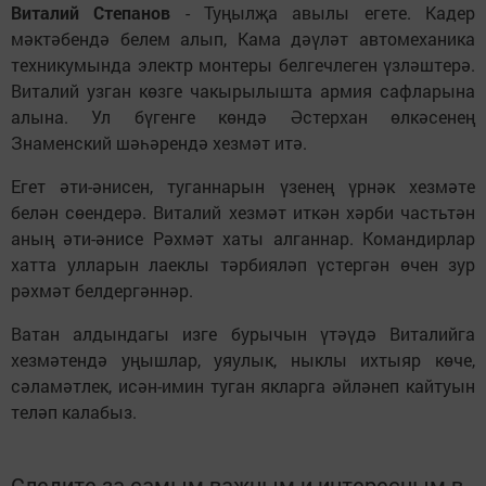
Виталий Степанов
- Туңылҗа авылы егете. Кадер
мәктәбендә белем алып, Кама дәүләт автомеханика
техникумында электр монтеры белгечлеген үзләштерә.
Виталий узган көзге чакырылышта армия сафларына
алына. Ул бүгенге көндә Әстерхан өлкәсенең
Знаменский шәһәрендә хезмәт итә.
Егет әти-әнисен, туганнарын үзенең үрнәк хезмәте
белән сөендерә. Виталий хезмәт иткән хәрби частьтән
аның әти-әнисе Рәхмәт хаты алганнар. Командирлар
хатта улларын лаеклы тәрбияләп үстергән өчен зур
рәхмәт белдергәннәр.
Ватан алдындагы изге бурычын үтәүдә Виталийга
хезмәтендә уңышлар, уяулык, ныклы ихтыяр көче,
сәламәтлек, исән-имин туган якларга әйләнеп кайтуын
теләп калабыз.
Следите за самым важным и интересным в