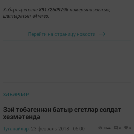
Хәбәрләрегезне
89172509795
номерына языгыз,
шалтыратып әйтегез.
Перейти на страницу новости
ХӘБӘРЛӘР
Зәй төбәгеннән батыр егетләр солдат
хезмәтендә
Туганайлар,
23 февраль 2018 - 05:00
1544
0
0