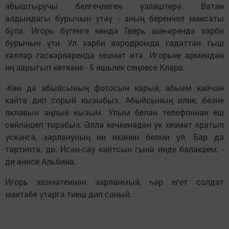
ябыштыручы белгечлеген үзләштерә. Ватан
алдындагы бурычын үтәү - аның беренчел максаты
була. Игорь бүгенге көндә Тверь шәһәрендә хәрби
бурычын үти. Ул хәрби аэродромда гадәттән тыш
хәлләр гаскәрләрендә хезмәт итә. Игорьне армиядән
иң зарыгып көткәне - 5 яшьлек сеңлесе Клара.
-Көн дә абыйсының фотосын карый, абыем кайчан
кайта дип сорый кызыбыз. Абыйсының илне, безне
яклавын аңлый кызым. Улым белән телефоннан еш
сөйләшеп торабыз. Әллә кечкенәдән үк хезмәт яратып
үскәнгә, зарлануның ни икәнен белми ул. Бар да
тәртиптә, ди. Исән-сау кайтсын гына инде балакаем, -
ди әнисе Альбина.
Игорь хезмәтеннән зарланмый, һәр егет солдат
мәктәбе үтәргә тиеш дип саный.