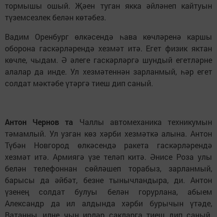
тормышы ошый. Җәен туган якка әйләнеп кайтуын
түземсезлек белән көтәбез.
Вадим Оренбург өлкәсендә һава көчләренә каршы
оборона гаскәрләрендә хезмәт итә. Егет физик яктан
көчле, чыдам. Ә әлеге гаскәрләргә шундый егетләрне
алалар да инде. Ул хезмәтеннән зарланмый, һәр егет
солдат мәктәбе үтәргә тиеш дип саный.
Антон Чернов та
Чаллы автомеханика техникумын
тәмамлый. Ул узган көз хәрби хезмәткә алына. Антон
Түбән Новгород өлкәсендә ракета гаскәрләрендә
хезмәт итә. Армиягә үзе теләп китә. Әнисе Роза улы
белән телефоннан сөйләшеп торабыз, зарланмый,
барысы да әйбәт, безне тынычландыра, ди. Антон
үзенең солдат булуы белән горурлана, абыем
Александр да ил алдында хәрби бурычын үтәде,
Ватанны, илне чын ирләр сакларга тиеш дип саный.