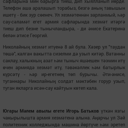
сафларына мин барырга тиеш, дип хыялланып йөрде.
Телефон аша аралашып торабыз, безгә аның тавышын
ишетү - бик зур сөенеч. Ул хезмәтеннән зарланмый, һәр
сау-сәламәт егет армия сафларында хезмәт итәргә
тиеш дип безне тынычландыра, - ди әнисе Екатерина
белән әтисе Георгий.
Николайның хезмәт итүенә 8 ай була. Хәзер ул "таудан
төшә", калган вакытта сизелми дә узып китәр. Ватанны
саклау, халыкның азат һәм тыныч яшәешен тәэмин итү
өчен армиядә хезмәт итү, тәвәкәллек һәм батырлык
күрсәтү - һәр ир-егетнең төп бурычы. Әти-әнисе,
туганнары Николайның солдат мәктәбен горур узып,
туган якларга исән-сау кайтуын көтеп кала.
Югары Мәлем авылы егете
Игорь Батьков
үткән язгы
чакырылышта армия хезмәтенә алына. Аңарчы ул Зәй
политехник колледжында машина йөртүче һәм эретеп