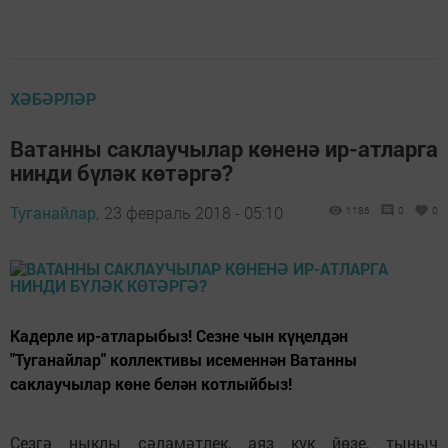
ХӘБӘРЛӘР
Ватанны саклаучылар көненә ир-атларга
нинди бүләк көтәргә?
Туганайлар,
23 февраль 2018 - 05:10
1186
0
0
Кадерле ир-атларыбыз! Сезне чын күңелдән
"Туганайлар" коллективы исеменнән Ватанны
саклаучылар көне белән котлыйбыз!
Сезгә ныклы сәламәтлек, аяз күк йөзе, тыныч