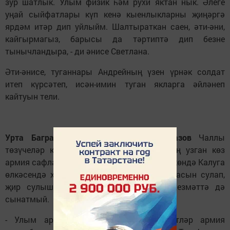
зур шатлык. Улым физик һәм рухи яктан нык. Әлеге
уңай сыйфатлары күп кенә кыенлыкларны җиңәргә
ярдәм итәр дип уйлыйм. Шалтыраткан саен, әти-әни,
кайгырмагыз, барысы да тәртиптә дип безне
тынычландыра, - ди әнисе Светлана.
Әти-әнисе, туганнары Андрейның үзен үрнәк солдат
итеп күрсәтеп, исән-имин туган якларга әйләнеп
кайтуын тели.
Урта Баграж авылы егете Алексей Тазов
Чаллы
төзүчеләр колледжын тәмамлаганнан соң узган көз
армия сафларына алына. Алексей бүгенге көндә Калуга
өлкәсендә хәрби бурычын үти. Авыл һавасын сулап,
җир сулышын тоеп үскән егет хәрби хезмәттә дә
сынатмый.
- Улым армиягә үзе теләп китте, егетләр армия