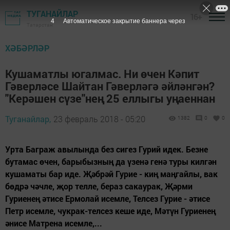
ТУГАНАЙЛАР
16+
3
Автоматическое закрытие баннера через
Татарстан
ХӘБӘРЛӘР
Кушаматлы югалмас. Ни өчен Кәпит
Гәверләсе Шайтан Гәверләгә әйләнгән?
"Керәшен сүзе"нең 25 еллыгы уңаеннан
Туганайлар,
23 февраль 2018 - 05:20
1382
0
0
Урта Баграж авылында без сигез Гурий идек. Безне
бутамас өчен, барыбызның да үзенә генә туры килгән
кушаматы бар иде. Җәбрәй Гурие - киң маңгайлы, вак
бөдрә чәчле, җор телле, бераз сакаурак, Җәрми
Гуриенең әтисе Ермолай исемле, Телсез Гурие - әтисе
Петр исемле, чукрак-телсез кеше иде, Мәтүн Гуриенең
әнисе Матрена исемле,...