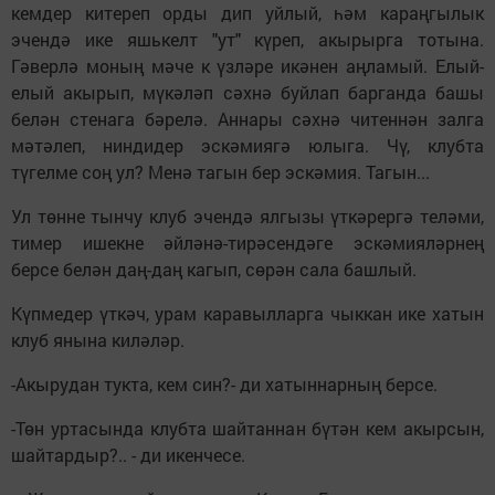
кемдер китереп орды дип уйлый, һәм караңгылык
эчендә ике яшькелт "ут" күреп, акырырга тотына.
Гәверлә моның мәче к үзләре икәнен аңламый. Елый-
елый акырып, мүкәләп сәхнә буйлап барганда башы
белән стенага бәрелә. Аннары сәхнә читеннән залга
мәтәлеп, ниндидер эскәмиягә юлыга. Чү, клубта
түгелме соң ул? Менә тагын бер эскәмия. Тагын...
Ул төнне тынчу клуб эчендә ялгызы үткәрергә теләми,
тимер ишекне әйләнә-тирәсендәге эскәмияләрнең
берсе белән даң-даң кагып, сөрән сала башлый.
Күпмедер үткәч, урам каравылларга чыккан ике хатын
клуб янына киләләр.
-Акырудан тукта, кем син?- ди хатыннарның берсе.
-Төн уртасында клубта шайтаннан бүтән кем акырсын,
шайтардыр?.. - ди икенчесе.