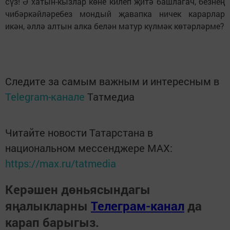
сүз! Ә хатын-кызлар көне килеп җитә башлагач, безнең
чибәркәйләребез мондый җавапка ничек карарлар
икән, әллә алтын алка белән матур күлмәк көтәрләрме?
Следите за самым важным и интересным в
Telegram-канале
Татмедиа
Читайте новости Татарстана в
национальном мессенджере MАХ:
https://max.ru/tatmedia
Керәшен дөньясындагы
яңалыкларны
Телеграм-канал
да
карап барыгыз.