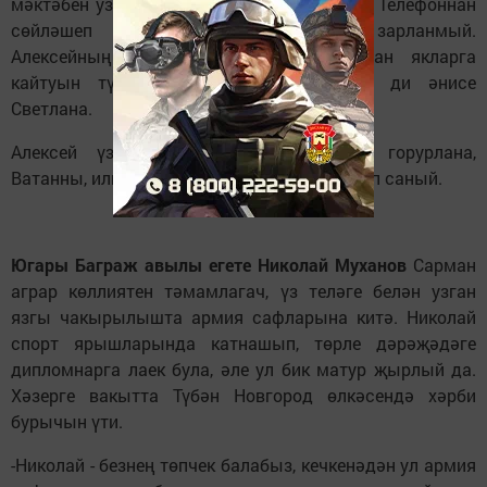
мәктәбен узарга тиеш, дип гел әйтә килде. Телефоннан
сөйләшеп торабыз, хезмәтеннән зарланмый.
Алексейның исән-сау хезмәт итеп туган якларга
кайтуын түземсезлек белән көтәбез, - ди әнисе
Светлана.
Алексей үзенең солдат булуы белән горурлана,
Ватанны, илне чын ирләр сакларга тиеш дип саный.
Югары Баграж авылы егете Николай Муханов
Сарман
аграр көллиятен тәмамлагач, үз теләге белән узган
язгы чакырылышта армия сафларына китә. Николай
спорт ярышларында катнашып, төрле дәрәҗәдәге
дипломнарга лаек була, әле ул бик матур җырлый да.
Хәзерге вакытта Түбән Новгород өлкәсендә хәрби
бурычын үти.
-Николай - безнең төпчек балабыз, кечкенәдән ул армия