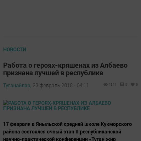
НОВОСТИ
Работа о героях-кряшенах из Албаево
признана лучшей в республике
Туганайлар,
23 февраль 2018 - 04:11
1311
0
0
17 февраля в Яныльской средней школе Кукморского
района состоялся очный этап II республиканской
научно-практической конференции «Туган җир