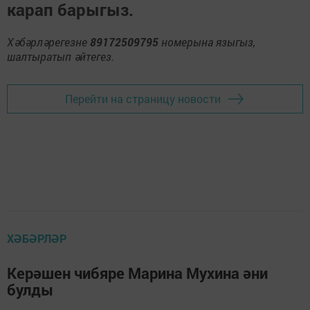
карап барыгыз.
Хәбәрләрегезне
89172509795
номерына языгыз,
шалтыратып әйтегез.
Перейти на страницу новости
ХӘБӘРЛӘР
Керәшен чибяре Марина Мухина әни
булды