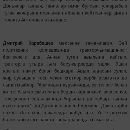
Дөньялар тыныч, гаиләләр имин булсын, улларыбыз
тугак якларына исән-имин әйләнеп кайтсыннар, дигән
теләктә Антонның әти-әнисе.
Дмитрий Карабашев
мәктәпне тәмамлагач, Зәй
политехник колледжында тракторчы-машинист
белгечлеге ала. Аннан туган авылына кайтып,
тракторга утыра һәм басу-кырларда эшли. Эшен
яратып, намус белән башкара. Авыл һавасын сулап,
җир сулышын тоеп үскән егетләр хәрби хезмәттә дә
сынатмыйлар. "Армиядән курыкмады, үз теләге белән
китте. Улым хезмәтеннән бер дә зарланмый, киресенчә,
телефоннан сөйләшкәндә барысын да сабыр, тыныч
итеп аңлата," - ди Диманың әнисе Людмила. Дима хәрби
антны Әстерхан өлкәсендә кабул итә. Ул стратегик
билгеләнештәге ракета гаскәрләрендә хезмәт итә.