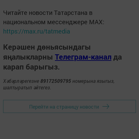
Читайте новости Татарстана в
национальном мессенджере MАХ:
https://max.ru/tatmedia
Керәшен дөньясындагы
яңалыкларны
Телеграм-канал
да
карап барыгыз.
Хәбәрләрегезне
89172509795
номерына языгыз,
шалтыратып әйтегез.
Перейти на страницу новости