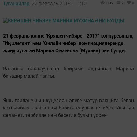
Туганайлар,
22 февраль 2018 - 11:10
1730
0
0
21 февраль көнне "Кряшен чибяре - 2017" конкурсының
"Иң элегант" һәм "Онлайн чибәр" номинацияләрендә
җиңү яулаган Марина Семенова (Мухина) әни булды.
Ватанны саклаучылар бәйрәме алдыннан Марина
баһадир малай тапты.
Яш
ь гаил
әне чын күңелдән әлеге матур вакыйга белән
котлыйбыз. Әнигә һәм бәбигә саулык телибез. Улыгыз
сәламәт, тәрбияле һәм бәхетле булып үссен.