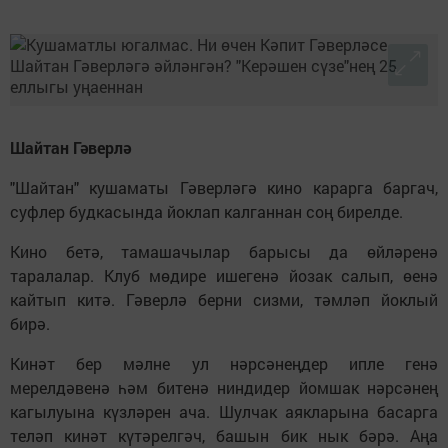
Шайтан Гәверлә
"Шайтан" кушаматы Гәверләгә кино карарга баргач,
суфлер будкасында йоклап калганнан соң бирелде.
Кино бетә, тамашачылар барысы да өйләренә
таралалар. Клуб мөдире ишегенә йозак салып, өенә
кайтып китә. Гәверлә берни сизми, тәмләп йоклый
бирә.
Кинәт бер мәлне ул нәрсәнеңдер ипле генә
мерелдәвенә һәм битенә ниндидер йомшак нәрсәнең
кагылуына күзләрен ача. Шулчак аякларына басарга
теләп кинәт күтәрелгәч, башын бик нык бәрә. Аңа