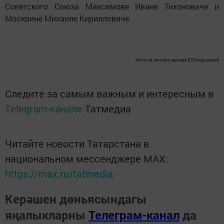
Советского Союза Максимове Иване Тихоновиче и
Москвине Михаиле Кирилловиче.
Фото из личного архива Е.В.Кирушиной
Следите за самым важным и интересным в
Telegram-канале
Татмедиа
Читайте новости Татарстана в
национальном мессенджере MАХ:
https://max.ru/tatmedia
Керәшен дөньясындагы
яңалыкларны
Телеграм-канал
да