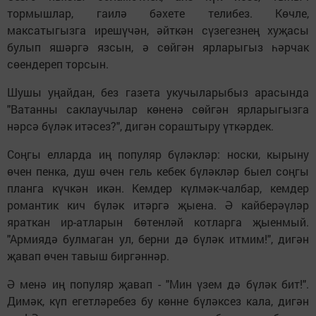
тормышлар, гаилә бәхете телибез. Көчле,
максатыгызга ирешүчән, әйткән сүзегезнең хуҗасы
булып яшәргә язсын, ә сөйгән ярларыгыз һәрчак
сөендереп торсын.
Шушы уңайдан, без газета укучыларыбыз арасында
"Ватанны саклаучылар көненә сөйгән ярларыгызга
нәрсә бүләк итәсез?", дигән сораштыру үткәрдек.
Соңгы елларда иң популяр бүләкләр: носки, кырыну
өчен пенка, душ өчен гель кебек бүләкләр быел соңгы
планга күчкән икән. Кемдер күлмәк-чалбар, кемдер
романтик кич бүләк итәргә җыена. Ә кайберәүләр
яраткан ир-атларын бөтенләй котларга җыенмый.
"Армиядә булмаган ул, берни дә бүләк итмим!", дигән
җавап өчен тавыш биргәннәр.
Ә менә иң популяр җавап - "Мин үзем дә бүләк бит!".
Димәк, күп егетләребез бу көнне бүләксез кала, дигән