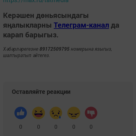
Керәшен дөньясындагы
яңалыкларны
Телеграм-канал
да
карап барыгыз.
Хәбәрләрегезне
89172509795
номерына языгыз,
шалтыратып әйтегез.
Оставляйте реакции
0
0
0
0
0