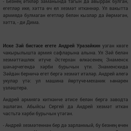
- Безнең әтиләр заманында тагын да авыррак булган,
егетләр ике, хәтта өч ел хезмәт иткәннәр. Ул вакытта
армиядә булмаган егетләр белән кызлар да йөрмәгән,
хәтта, - ди Дима.
Иске Зәй бистәсе егете Андрей Уразайкин
узган көзге
чакырылышта армия сафларына алына. Ул Зәй белән
хезмәттәшлек итүче Әстерхан өлкәсенең Знаменск
шәһәрчегендә хәрби бурычын үти. Знаменскида
Зәйдән берничә егет бергә хезмәт итәләр. Андрей әлегә
укулар үтә: ул машина йөртүче-механик һөнәрен
үзләштерә.
Андрей армиягә киткәнче әтисе белән бергә заводта
эшләгән. Абыйсы Сергей да Андрей хезмәт иткән
частьтә хәрби бурычын үтәгән.
- Андрей хезмәтеннән бер дә зарланмый, бу безнең өчен