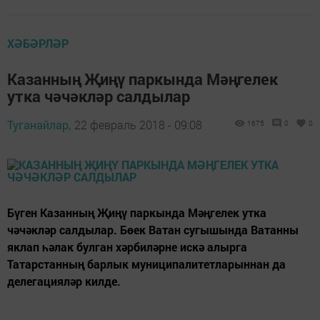
ХӘБӘРЛӘР
Казанның Җиңү паркында Мәңгелек
утка чәчәкләр салдылар
Туганайлар,
22 февраль 2018 - 09:08
1675
0
0
Бүген Казанның Җиңү паркында Мәңгелек утка
чәчәкләр салдылар. Бөек Ватан сугышында Ватанны
яклап һәлак булган хәрбиләрне искә алырга
Татарстанның барлык муниципалитетларыннан да
делегацияләр килде.