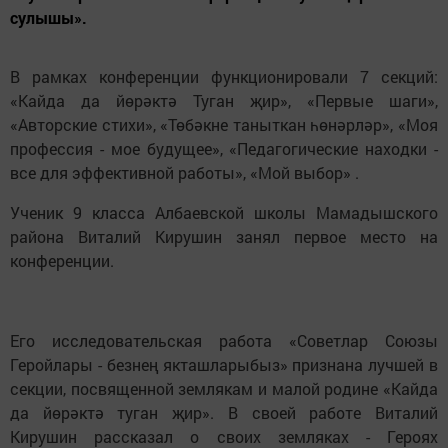
сулышы».
В рамках конференции функционировали 7 секций:
«Кайда да йөрәктә Туган җир», «Первые шаги»,
«Авторские стихи», «Төбәкне таныткан һөнәрләр», «Моя
профессия - мое будущее», «Педагогические находки -
все для эффективной работы», «Мой выбор» .
Ученик 9 класса Албаевской школы Мамадышского
района Виталий Кирушин занял первое место на
конференции.
Его исследовательская работа «Советлар Союзы
Геройлары - безнең якташларыбыз» признана лучшей в
секции, посвященной землякам и малой родине «Кайда
да йөрәктә туган җир». В своей работе Виталий
Кирушин рассказал о своих земляках - Героях