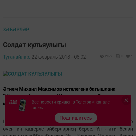
ХӘБӘРЛӘР
Солдат кулъяулыгы
Туганайлар,
22 февраль 2018 - 08:02
2099
0
1
Әтием Михаил Максимов истәлегенә багышлана
"Уфаларга бардым әле Уфа суы тәмлегә, Бир кулыңны,
Все новости кряшен в Телеграм-канале -
мин дә бирәм Айрылмаска мәңгегә..."
здесь
Подпишитесь
Шушы матур сүзләр чигелгән кулъяулык безнең гаилә
өчен иң кадерле әйберләрнең берсе. Ул - әти белән
әнинең мәхәббәт билгесе. Ул - Күселәр Мишасы белән