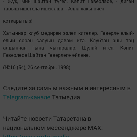
- Җук, мин шайтан түгел, Кәпит Гәверләсе, - дигән
тавыш ишетелә ишек аша. - Алла хакы өчен
коткарыгыз!
Хатыннар клуб мөдирен эзләп китәләр. Гәверлә елый-
елый сөрән салуын дәвам итә. Клубтан аны таң
алдыннан гына чыгаралар. Шулай итеп, Кәпит
Гәверләсе Шайтан Гәверләгә әйләнә.
(№16 (54), 26 сентябрь, 1998)
Следите за самым важным и интересным в
Telegram-канале
Татмедиа
Читайте новости Татарстана в
национальном мессенджере MАХ:
https://max.ru/tatmedia