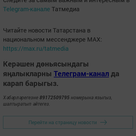
Telegram-канале
Татмедиа
Читайте новости Татарстана в
национальном мессенджере MАХ:
https://max.ru/tatmedia
Керәшен дөньясындагы
яңалыкларны
Телеграм-канал
да
карап барыгыз.
Хәбәрләрегезне
89172509795
номерына языгыз,
шалтыратып әйтегез.
Перейти на страницу новости