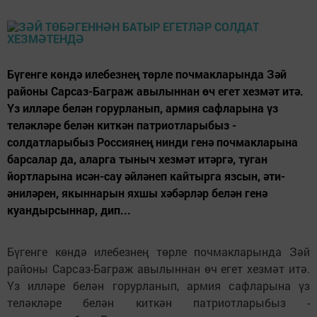
Бүгенге көндә илебезнең төрле почмакларында Зәй
районы Сарсаз-Баграж авылыннан өч егет хезмәт итә.
Үз илләре белән горурланып, армия сафларына үз
теләкләре белән киткән патриотларыбыз -
солдатларыбыз Россиянең нинди генә почмакларына
барсалар да, аларга тыныч хезмәт итәргә, туган
йортларына исән-сау әйләнеп кайтырга язсын, әти-
әниләрен, якыннарын яхшы хәбәрләр белән генә
куандырсыннар, дип...
Бүгенге көндә илебезнең төрле почмакларында Зәй
районы Сарсаз-Баграж авылыннан өч егет хезмәт итә.
Үз илләре белән горурланып, армия сафларына үз
теләкләре белән киткән патриотларыбыз -