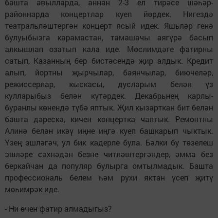
башта авылларда, аннан 2-3 ел тирәсе шәһәр-
районнарда концертлар куеп йөрдек. Нигездә
театральләштергән концерт ясый идек. Яшьләр генә
булуыбызга карамастан, тамашачы аягүрә басып
алкышлап озатып кала иде. Мөслимдәге фатирны
сатып, Казанның бер бистәсендә җир алдык. Кредит
алып, йортны җырчылар, баянчылар, биючеләр,
режиссерлар, кыскасы, дусларым белән үз
кулларыбыз белән күтәрдек. Декабрьнең карлы-
буранлы көнендә түбә яптык. Җил кызарткан бит белән
башта дәрескә, кичен концертка чаптык. Ремонтны
Алинә белән икәү иңне иңгә куеп башкарып чыктык.
Үзең эшләгәч, ул бик кадерле була. Бәлки бу төзелеш
эшләре сәхнәдән безне читләштергәндер, әмма без
беркайчан да популяр булырга омтылмадык. Башта
профессиональ белем һәм рухи яктан үсеп җитү
мөһимрәк иде.
- Ни өчен фатир алмадыгыз?