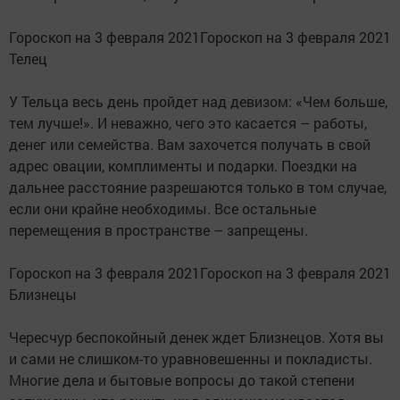
Гороскоп на 3 февраля 2021Гороскоп на 3 февраля 2021
Телец
У Тельца весь день пройдет над девизом: «Чем больше,
тем лучше!». И неважно, чего это касается – работы,
денег или семейства. Вам захочется получать в свой
адрес овации, комплименты и подарки. Поездки на
дальнее расстояние разрешаются только в том случае,
если они крайне необходимы. Все остальные
перемещения в пространстве – запрещены.
Гороскоп на 3 февраля 2021Гороскоп на 3 февраля 2021
Близнецы
Чересчур беспокойный денек ждет Близнецов. Хотя вы
и сами не слишком-то уравновешенны и покладисты.
Многие дела и бытовые вопросы до такой степени