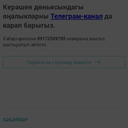
Керәшен дөньясындагы
яңалыкларны
Телеграм-канал
да
карап барыгыз.
Хәбәрләрегезне
89172509795
номерына языгыз,
шалтыратып әйтегез.
Перейти на страницу новости
ХӘБӘРЛӘР