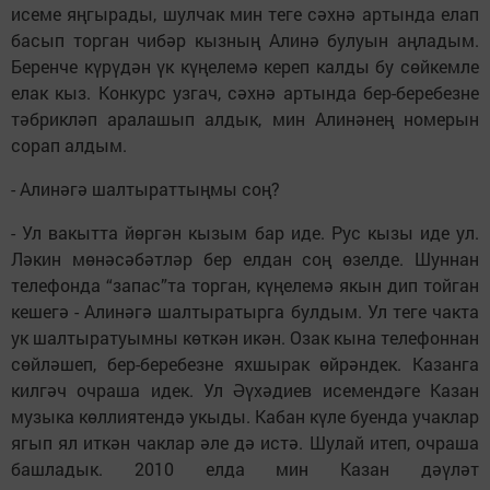
исеме яңгырады, шулчак мин теге сәхнә артында елап
басып торган чибәр кызның Алинә булуын аңладым.
Беренче күрүдән үк күңелемә кереп калды бу сөйкемле
елак кыз. Конкурс узгач, сәхнә артында бер-беребезне
тәбрикләп аралашып алдык, мин Алинәнең номерын
сорап алдым.
- Алинәгә шалтыраттыңмы соң?
- Ул вакытта йөргән кызым бар иде. Рус кызы иде ул.
Ләкин мөнәсәбәтләр бер елдан соң өзелде. Шуннан
телефонда “запас”та торган, күңелемә якын дип тойган
кешегә - Алинәгә шалтыратырга булдым. Ул теге чакта
ук шалтыратуымны көткән икән. Озак кына телефоннан
сөйләшеп, бер-беребезне яхшырак өйрәндек. Казанга
килгәч очраша идек. Ул Әүхәдиев исемендәге Казан
музыка көллиятендә укыды. Кабан күле буенда учаклар
ягып ял иткән чаклар әле дә истә. Шулай итеп, очраша
башладык. 2010 елда мин Казан дәүләт