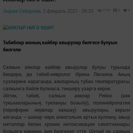
Эндже Сабирова,
5 февраль 2021 - 06:33
1715
0
0
Табиблар моның кайбер авырулар билгесе булуын
билгели
Салкын аяклар кайбер авырулар булуы турында
белдерә, ди табиб-невролог Ирина Ляскина. Аның
сүзләренә караганда, аякларның түбән температурасы
салкынга бәйле булмаса, тикшерү узарга кирәк.
Әйтик, табиб, салкын аяклар Рейно (аяк
тукымаларының туклануы бозылу), полинейропатия
(периферик нервлар какшау) авырулары, аерым
алганда — шикәр чире, алкогольне артык куллану, авыр
металлар белән хроник интоксикация симптомнары
булырга мөмкин, дип билгеләп үтте. Шулай ук, салкын