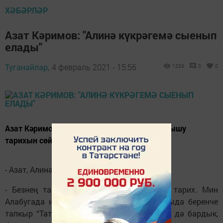
ХӘБӘРЛӘР
Азат Кәримов: "Алинә күкрәгемә сыенып
елады"
Туганайлар,
4 февраль 2021 - 15:56
1233
0
0
Азат Кәримов Алина Прокофьева белән танышу
тарихын сөйләде
- Азат, Алинә белән ничек таныштыгыз?
- Безнең танышу кызык булды, үзе бер тарих. Мин
Алабугада икенче курста укыганда, Чаллыда беренче
тапкыр “Татар моңы” конкурсы узды. Без дә бардык,