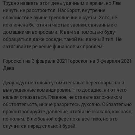
Трудно назвать этот день удачным и ярким, но Лев
ничуть не расстроится. Наоборот, внутренне
спокойствие лучше треволнений и суеты. Хотя, не
исключена беготня и частые звонки, связанные с
домашними вопросами. К вам за помощью будут
обращаться даже соседи, такой вы важный тип. Не
затягивайте решение финансовых проблем.
Гороскоп на 3 февраля 2021Гороскоп на 3 февраля 2021
Дева
Деву ждут не только утомительные переговоры, но и
вынужденные командировки. Что досадно, ни от чего
нельзя отказаться. Главное, не станьте заложником
обстоятельств, иначе разоритесь духовно. Обязательно
проконтролируйте давление, чтобы не скакало, как заяц
по полям. В любовной сфере пока все тихо, но это
случается перед сильной бурей.