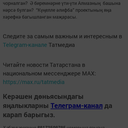
чорналган? Ә биремнәрне үти-үти Алмазның башына
нәрсә булган? “Күңелле әлифба” проектының яңа
хәрефкә багышланган маҗарасы.
Следите за самым важным и интересным в
Telegram-канале
Татмедиа
Читайте новости Татарстана в
национальном мессенджере MАХ:
https://max.ru/tatmedia
Керәшен дөньясындагы
яңалыкларны
Телеграм-канал
да
карап барыгыз.
Хәбәрләрегезне
89172509795
номерына языгыз,