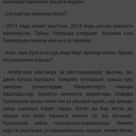
консерваториясенә укырга кердем.
- Сез кайчан өйләнештегез?
- 2013 елда никах укыттык. 2014 елда рәсми рәвештә
өйләнештек. Туйны Чаллыда үткәрдек. Азалина һәм
Гөлмәрьям исемле ике кыз үстерәбез.
- Азат, яшь булсагыз да, инде йорт җиткергәнсез. Ярдәм
итүчеләрегез бармы?
- Алабугада укыганда ук рестораннарда җырчы, ди-
джей булып эшләдем. Тәҗрибә тупладым, тавыш кую
һөнәрен үзләштердек. Мәҗлесләргә чакыра
башладылар. Алабуга көллияте директоры Әлфирә
Гыйлмулла кызы мине гел үз улыдай күреп, һәр өлкәдә
миңа ышаныч биреп торды. Бүген дә бар яктан да
ярдәм итә килә. Казанга килгәч тә, эш бетмәде.
Кырмыска кебек тырыштык-тырмаштык. Икенче
курста укыганда үз машинабызны алдык. Алинә белән