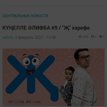
ЦЕНТРАЛЬНЫЕ НОВОСТИ
КҮҢЕЛЛЕ ӘЛИФБА #9 / "Җ" хәрефе
admin,
4 февраль 2021 - 15:48
3282
0
0