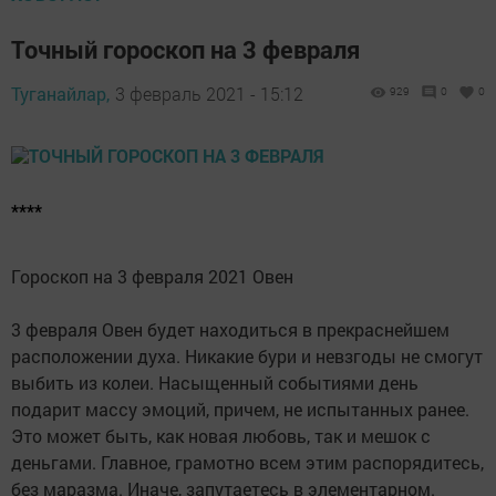
Точный гороскоп на 3 февраля
Туганайлар,
3 февраль 2021 - 15:12
929
0
0
****
Гороскоп на 3 февраля 2021 Овен
3 февраля Овен будет находиться в прекраснейшем
расположении духа. Никакие бури и невзгоды не смогут
выбить из колеи. Насыщенный событиями день
подарит массу эмоций, причем, не испытанных ранее.
Это может быть, как новая любовь, так и мешок с
деньгами. Главное, грамотно всем этим распорядитесь,
без маразма. Иначе, запутаетесь в элементарном.