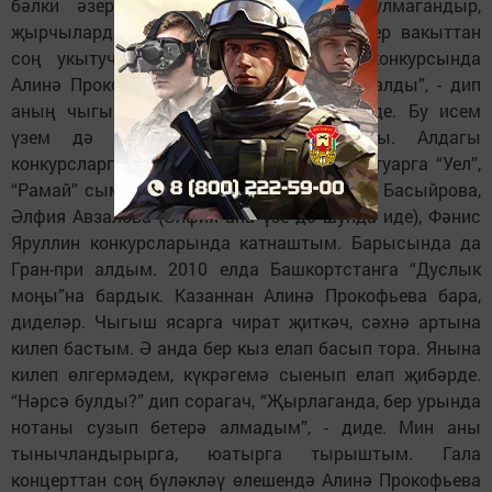
бәлки әзерлек тә ул кадәр көчле булмагандыр,
җырчылардан берәү дә узмады. Күпмедер вакыттан
соң укытучыбыз: “Татар моңы-2009” конкурсында
Алинә Прокофьева исемле кыз Гран-при алды”, - дип
аның чыгышы турыда шаккатып сөйләде. Бу исем
үзем дә сизмәстән күңелгә салынды. Алдагы
конкурсларга бик җитди әзерләнеп, репертуарга “Уел”,
“Рамай” сыман озын көйләр туплап, Зифа Басыйрова,
Әлфия Авзалова (Әлфия апа үзе дә шунда иде), Фәнис
Яруллин конкурсларында катнаштым. Барысында да
Гран-при алдым. 2010 елда Башкортстанга “Дуслык
моңы”на бардык. Казаннан Алинә Прокофьева бара,
диделәр. Чыгыш ясарга чират җиткәч, сәхнә артына
килеп бастым. Ә анда бер кыз елап басып тора. Янына
килеп өлгермәдем, күкрәгемә сыенып елап җибәрде.
“Нәрсә булды?” дип сорагач, “Җырлаганда, бер урында
нотаны сузып бетерә алмадым”, - диде. Мин аны
тынычландырырга, юатырга тырыштым. Гала
концерттан соң бүләкләү өлешендә Алинә Прокофьева