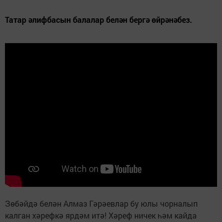
Татар әлифбасын балалар белән бергә өйрәнәбез.
Зөбәйдә белән Алмаз Гәрәевлар бу юлы чорналып
калган хәрефкә ярдәм итә! Хәреф ничек һәм кайда