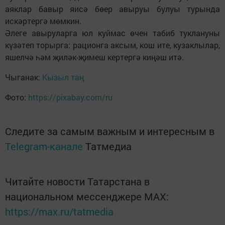
аяклар бавыр яисә бөер авыруы булуы турында
искәртергә мөмкин.
Әлеге авыруларга юл куймас өчен табиб туклануны
күзәтеп торырга: рационга аксым, кош ите, кузаклылар,
яшелчә һәм җиләк-җимеш кертергә киңәш итә.
Чыганак:
Кызыл таң
Фото:
https://pixabay.com/ru
Следите за самым важным и интересным в
Telegram-канале
Татмедиа
Читайте новости Татарстана в
национальном мессенджере MАХ:
https://max.ru/tatmedia