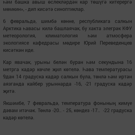
һәм башка авыш өслекләрдән кар төшүгә китерергә
мөмкин», - дип кисәтә синоптиклар.
6 февральдә, шимбә көнне, республикага салкын
Арктика һавасы килә башлаячак, бу хакта элегрәк КФУ
метеорология, климатология һәм атмосфера
экологиясе кафедрасы мөдире Юрий Переведенцев
кисәткән иде.
Кар явачак, урыны белән буран һәм секундына 16
метрга кадәр көчле җил көтелә. Һава температурасы
9дан 14 градуска кадәр салкын була, төнлә һәм иртән
аязганда кайбер урыннарда -16, -21 градуска кадәр
җитә.
Якшәмбе, 7 февральдә, температура фонының кимүе
дәвам итәчәк. Төнлә -20.. - 25, көндез -17.. -22 градуска
кадәр көтелә.