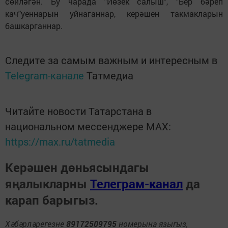
сөйләгән. Бу чарада "Йөзек салыш", "Бер бәреп
кач"уеннарын уйнаганнар, керәшен такмакларын
башкарганнар.
Следите за самым важным и интересным в
Telegram-канале
Татмедиа
Читайте новости Татарстана в
национальном мессенджере MАХ:
https://max.ru/tatmedia
Керәшен дөньясындагы
яңалыкларны
Телеграм-канал
да
карап барыгыз.
Хәбәрләрегезне
89172509795
номерына языгыз,