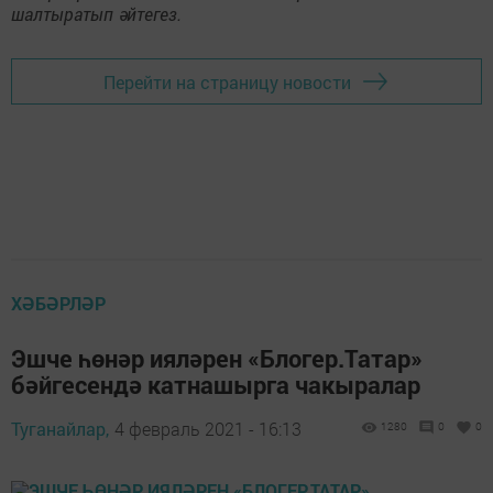
шалтыратып әйтегез.
Перейти на страницу новости
ХӘБӘРЛӘР
Эшче һөнәр ияләрен «Блогер.Татар»
бәйгесендә катнашырга чакыралар
Туганайлар,
4 февраль 2021 - 16:13
1280
0
0