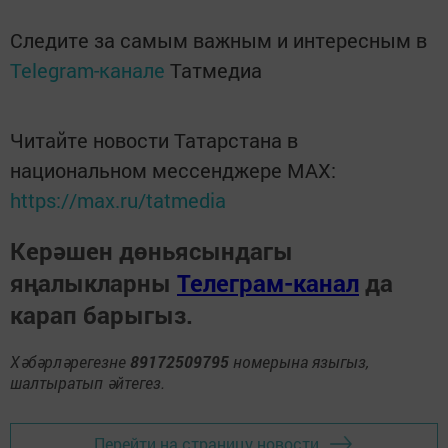
Следите за самым важным и интересным в
Telegram-канале
Татмедиа
Читайте новости Татарстана в
национальном мессенджере MАХ:
https://max.ru/tatmedia
Керәшен дөньясындагы
яңалыкларны
Телеграм-канал
да
карап барыгыз.
Хәбәрләрегезне
89172509795
номерына языгыз,
шалтыратып әйтегез.
Перейти на страницу новости