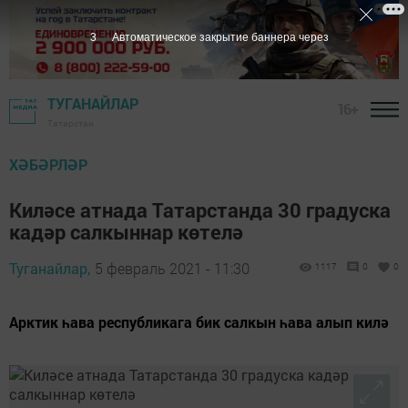
1
Автоматическое закрытие баннера через
ТУГАНАЙЛАР
16+
Татарстан
ХӘБӘРЛӘР
Киләсе атнада Татарстанда 30 градуска
кадәр салкыннар көтелә
Туганайлар,
5 февраль 2021 - 11:30
1117
0
0
Арктик һава республикага бик салкын һава алып килә