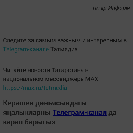
Татар Информ
Следите за самым важным и интересным в
Telegram-канале
Татмедиа
Читайте новости Татарстана в
национальном мессенджере MАХ:
https://max.ru/tatmedia
Керәшен дөньясындагы
яңалыкларны
Телеграм-канал
да
карап барыгыз.