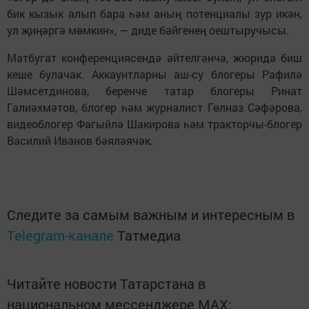
бик кызык алып бара һәм аның потенциалы зур икән,
ул җиңәргә мөмкин», — диде бәйгенең оештыручысы.
Матбугат конференциясендә әйтелгәнчә, жюрида биш
кеше булачак. Аккаунтларны аш-су блогеры Рафилә
Шәмсетдинова, беренче татар блогеры Ринат
Галиәхмәтов, блогер һәм журналист Гөлназ Сәфәрова,
видеоблогер Фагыйлә Шакирова һәм тракторчы-блогер
Василий Иванов бәяләячәк.
Следите за самым важным и интересным в
Telegram-канале
Татмедиа
Читайте новости Татарстана в
национальном мессенджере MАХ: