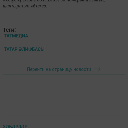
шалтыратып әйтегез.
Теги:
ТАТМЕДИА
ТАТАР ӘЛИФБАСЫ
Перейти на страницу новости
ХӘБӘРЛӘР