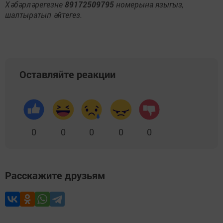
Хәбәрләрегезне
89172509795
номерына языгыз,
шалтыратып әйтегез.
Оставляйте реакции
0
0
0
0
0
Расскажите друзьям