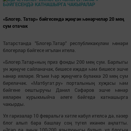
«Блогер. Татар» бәйгесендә җиңгән һөнәрчеләр 20 мең
сум отачак
Татарстанда "Блогер.Татар" республикакүләм һөнәри
блогерлар бәйгесе игълан ителә.
«Блогер.Татар»ның приз фонды 200 мең сум. Барлыгы
ун җиңүче сайланачак, бишесе иҗади һәм бишесе эшче
һөнәр ияләре. Ягъни Һәр җиңүчегә бүләккә 20 мең сум
биреләчәк. «Матбугат.ру» порталының хуҗасы һәм
бәйгене оештыручы Данил Сәфәров эшче һөнәр
ияләрен курыкмыйча әлеге бәйгедә катнашырга
чакырды.
Ул гаризалар 10 февральгә хәтле кабул ителсә дә, хәзер
блог алып бара башлау соң түгел икәнен аңлатты.
«Әгәр дә аның 100-200 язылучысы булып, ул блогын