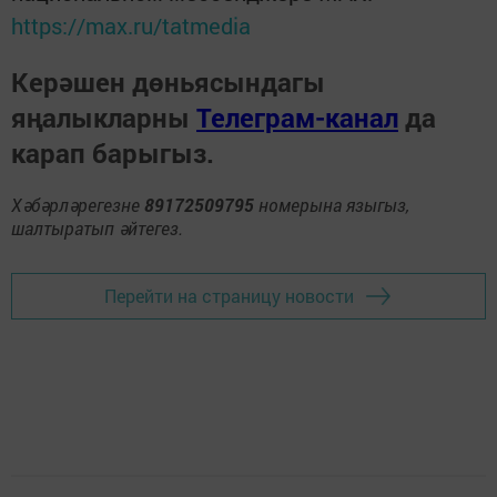
https://max.ru/tatmedia
Керәшен дөньясындагы
яңалыкларны
Телеграм-канал
да
карап барыгыз.
Хәбәрләрегезне
89172509795
номерына языгыз,
шалтыратып әйтегез.
Перейти на страницу новости