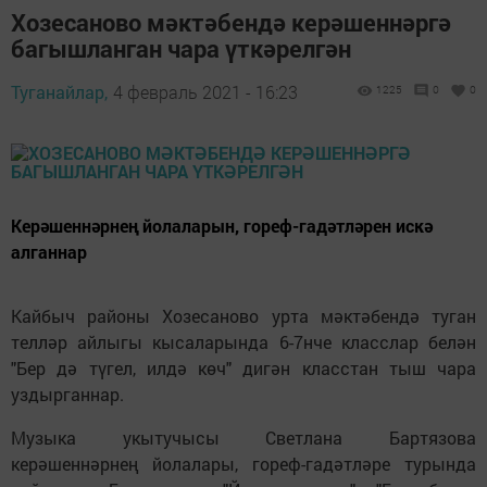
Хозесаново мәктәбендә керәшеннәргә
багышланган чара үткәрелгән
Туганайлар,
4 февраль 2021 - 16:23
1225
0
0
Керәшеннәрнең йолаларын, гореф-гадәтләрен искә
алганнар
Кайбыч районы Хозесаново урта мәктәбендә туган
телләр айлыгы кысаларында 6-7нче класслар белән
"Бер дә түгел, илдә көч" дигән класстан тыш чара
уздырганнар.
Музыка укытучысы Светлана Бартязова
керәшеннәрнең йолалары, гореф-гадәтләре турында