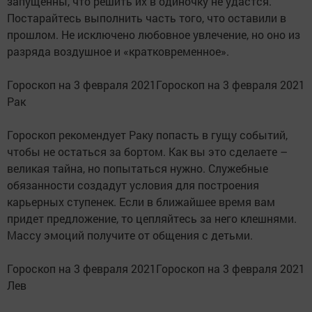
запущенны, что решить их в одиночку не удастся.
Постарайтесь выполнить часть того, что оставили в
прошлом. Не исключено любовное увлечение, но оно из
разряда воздушное и «кратковременное».
Гороскоп на 3 февраля 2021Гороскоп на 3 февраля 2021
Рак
Гороскоп рекомендует Раку попасть в гущу событий,
чтобы не остаться за бортом. Как вы это сделаете –
великая тайна, но попытаться нужно. Служебные
обязанности создадут условия для построения
карьерных ступенек. Если в ближайшее время вам
придет предложение, то цепляйтесь за него клешнями.
Массу эмоций получите от общения с детьми.
Гороскоп на 3 февраля 2021Гороскоп на 3 февраля 2021
Лев