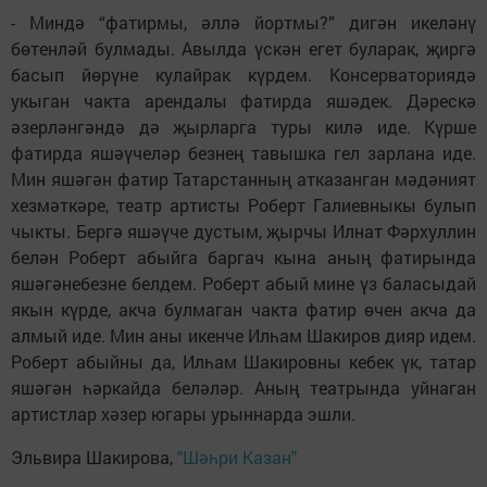
- Миндә “фатирмы, әллә йортмы?” дигән икеләнү
бөтенләй булмады. Авылда үскән егет буларак, җиргә
басып йөрүне кулайрак күрдем. Консерваториядә
укыган чакта арендалы фатирда яшәдек. Дәрескә
әзерләнгәндә дә җырларга туры килә иде. Күрше
фатирда яшәүчеләр безнең тавышка гел зарлана иде.
Мин яшәгән фатир Татарстанның атказанган мәдәният
хезмәткәре, театр артисты Роберт Галиевныкы булып
чыкты. Бергә яшәүче дустым, җырчы Илнат Фәрхуллин
белән Роберт абыйга баргач кына аның фатирында
яшәгәнебезне белдем. Роберт абый мине үз баласыдай
якын күрде, акча булмаган чакта фатир өчен акча да
алмый иде. Мин аны икенче Илһам Шакиров дияр идем.
Роберт абыйны да, Илһам Шакировны кебек үк, татар
яшәгән һәркайда беләләр. Аның театрында уйнаган
артистлар хәзер югары урыннарда эшли.
Эльвира Шакирова,
"Шәһри Казан"