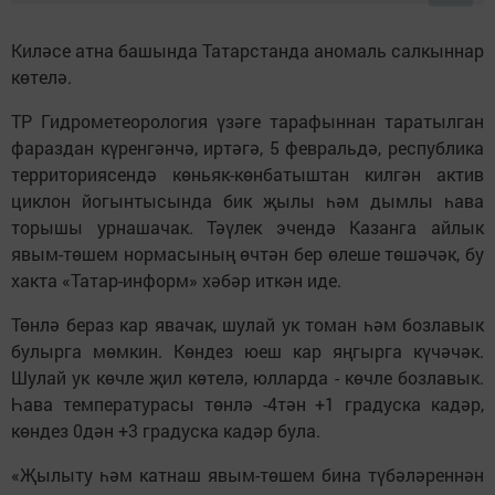
Киләсе атна башында Татарстанда аномаль салкыннар
көтелә.
ТР Гидрометеорология үзәге тарафыннан таратылган
фараздан күренгәнчә, иртәгә, 5 февральдә, республика
территориясендә көньяк-көнбатыштан килгән актив
циклон йогынтысында бик җылы һәм дымлы һава
торышы урнашачак. Тәүлек эчендә Казанга айлык
явым-төшем нормасының өчтән бер өлеше төшәчәк, бу
хакта «Татар-информ» хәбәр иткән иде.
Төнлә бераз кар явачак, шулай ук томан һәм бозлавык
булырга мөмкин. Көндез юеш кар яңгырга күчәчәк.
Шулай ук көчле җил көтелә, юлларда - көчле бозлавык.
Һава температурасы төнлә -4тән +1 градуска кадәр,
көндез 0дән +3 градуска кадәр була.
«Җылыту һәм катнаш явым-төшем бина түбәләреннән