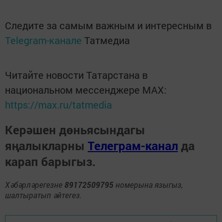
Следите за самым важным и интересным в
Telegram-канале
Татмедиа
Читайте новости Татарстана в
национальном мессенджере MАХ:
https://max.ru/tatmedia
Керәшен дөньясындагы
яңалыкларны
Телеграм-канал
да
карап барыгыз.
Хәбәрләрегезне
89172509795
номерына языгыз,
шалтыратып әйтегез.