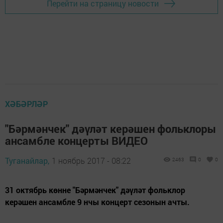
Перейти на страницу новости
ХӘБӘРЛӘР
"Бәрмәнчек" дәүләт керәшен фольклоры
ансамбле концерты ВИДЕО
Туганайлар,
1 ноябрь 2017 - 08:22
2463
0
0
31 октябрь көнне "Бәрмәнчек" дәүләт фольклор
керәшен ансамбле 9 нчы концерт сезонын ачты.