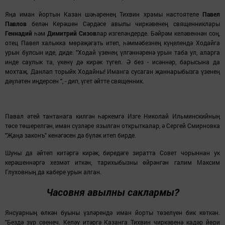
Яңа иман йортын Казан шәһәренең Тихвин храмы настоятеле
Павел
Павлов
белән Керәшен Сәрдәсе авылы чиркәвенең священниклары
Геннадий
һәм
Димитрий Сизов
лар изгеләндерде. Бәйрәм келәвеннән соң,
отец Павел халыкка мөрәҗәгат
ь
итеп, һәммәбезнең күңелендә Ходайга
урын булсын иде, диде. "Ходай үзенең үлгәннәренә урын таба ул, аларга
инде саулык та, үкенү дә кирәк түгел. Ә без - исәннәр, барысына да
мохтаҗ. Данлап торыйк Ходайны! Иманга сусаган җаннарыбызга үзенең
дәүләтен иңдерсен ", - дип, үгет әйтте свя
щенник
.
Павал әтей тантанага килгән һәркемгә Изге Николай Ильминскийның
төсе төшерелгән, иман сүзләре язылган открыткалар, ә Сергей Смирновка
"Җаңа закон
ъ
" кенәгәсен дә бүләк итеп бирде.
Шуны да
әйтеп китәргә кирәк, биредәге зиратта Совет чорыннан ук
керәшеннәргә хезмәт иткән, тарихыбызны өйрәнгән галим Максим
Глуховның да кабере урын алган.
Часовня авылны саклармы?
Янсуарның өлкән буыны үзләрендә иман йорты төзелүен бик көткән.
"Бездә зур сөенеч. Келәү итәргә Казанга Тихвин чиркәвенә кадәр йөри