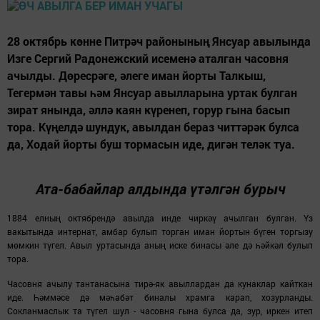
28 октябрь көнне Питрәч районының Янсуар авылында
Изге Сергий Радонежский исеменә аталган часовня
ачылды. Дөресрәге, әлеге иман йорты Талкыш,
Тегермән тавы һәм Янсуар авылларына уртак булган
зират янында, әллә каян күренеп, горур гына басып
тора. Күңелдә шундук, авылдан бераз читтәрәк булса
да, Ходай йорты буш тормасын иде, дигән теләк туа.
Ата-бабайлар алдында үтәлгән бурыч
1884 елның
октябрендә
авылда инде чиркәү ачылган булган. Үз
вакытында интернат, амбар булып торган иман йортын бүген торгызу
мөмкин түгел. Авыл уртасында аның иске бинасы әле дә һәйкәл булып
тора.
Часовня ачылу тантанасына тирә-як авыллардан да кунаклар кайткан
иде. Һәммәсе дә мәһабәт биналы храмга карап, хозурланды.
Сокланмаслык та түгел шул - часовня гына булса да, зур, иркен итеп