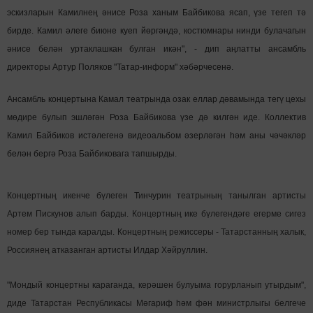
эскизларын Камилнең әнисе Роза ханым Байбикова ясап, үзе тегеп тә
бирде. Камил әлеге биюне куеп йөргәндә, костюмнары нинди булачагын
әнисе белән уртаклашкан булган икән", - дип аңлатты ансамбль
директоры Артур Поляков "Татар-информ" хәбәрчесенә.
Ансамбль концертына Камал театрында озак еллар дәвамында тегү цехы
мөдире булып эшләгән Роза Байбикова үзе дә килгән иде. Коллектив
Камил Байбиков истәлегенә видеоальбом әзерләгән һәм аны чәчәкләр
белән бергә Роза Байбиковага тапшырды.
Концертның икенче бүлеген Тинчурин театрының танылган артисты
Артем Пискунов алып барды. Концертның ике бүлегендәге егерме сигез
номер бер тында каралды. Концертның режиссеры - Татарстанның халык,
Россиянең атказанган артисты Илдар Хәйруллин.
"Мондый концертны караганда, керәшен булуыма горурланып утырдым",
диде Татарстан Республикасы Мәгариф һәм фән министрлыгы белгече