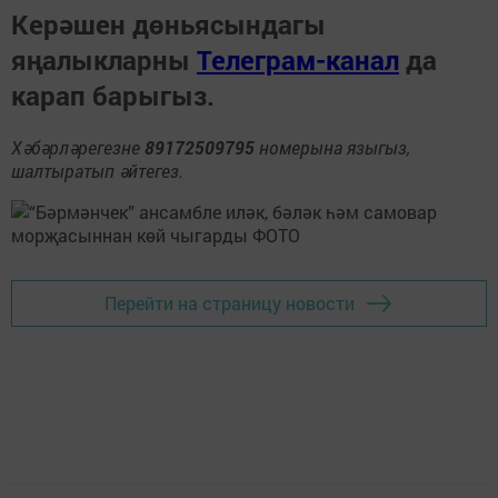
Керәшен дөньясындагы
яңалыкларны
Телеграм-канал
да
карап барыгыз.
Хәбәрләрегезне
89172509795
номерына языгыз,
шалтыратып әйтегез.
Перейти на страницу новости