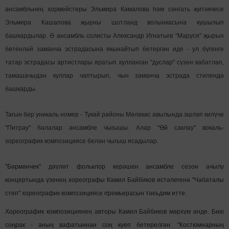
ансамбльнең хормейстеры Эльмира Камалова һәм сәнгать җитәкчесе
Эльмира Кашапова җырны шотланд волынкасына кушылып
башкардылар. Ә ансамбль солисты Александр Игнатьев "Маруся" җырын
бөтенләй заманча эстрадасына якынайтып бетергән иде - ул бүгенге
татар эстрадасы артистлары яратып кулланган "дуслар" сүзен кабатлап,
тамашачыдан куллар чаптырып, чын заманча эстрада стилендә
башкарды.
Тагын бер уникаль номер - Тукай районы Мәләкәс авылында эшләп килүче
"Питрау" балалар ансамбле чыгышы. Алар "Өй саклау" вокаль-
хореографик композициясе белән чыгыш ясадылар.
"Бәрмәнчек" дәүләт фольклор керәшен ансамбле сезон ачылу
концертында үзенең хореографы Камил Байбиков истәлегенә "Чабаталы
степ" хореографик композициясе премьерасын тәкъдим итте.
Хореографик композициянең авторы Камил Байбиков мәрхүм инде. Бию
соңрак - аның вафатыннан соң куеп бетерелгән. "Костюмнарның