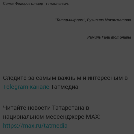
Семен Федоров концерт тәмамлангач.
"Татар-информ", Рузилилә Мөхәммәтова
Рамиль Гали фотолары
Следите за самым важным и интересным в
Telegram-канале
Татмедиа
Читайте новости Татарстана в
национальном мессенджере MАХ:
https://max.ru/tatmedia