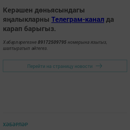
Керәшен дөньясындагы
яңалыкларны
Телеграм-канал
да
карап барыгыз.
Хәбәрләрегезне
89172509795
номерына языгыз,
шалтыратып әйтегез.
Перейти на страницу новости
ХӘБӘРЛӘР