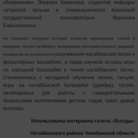
«Бермянчек» Эльвира Камалова; студентка кафедры
татарской музыки и этномузыкологии Казанской
государственной консерватории Вероника
Барышникова.
На семинаре обсудили историю развития музыкальных стилей в
народных песнях нагайбаков, возрождение инструментальных традиций,
разучивания нагайбакских песен в
поговорили об особенностях
фольклорных ансамблях, а также изучили основы игры
на народной балалайке и пения нагайбакских песен.
Ознакомились с методикой
обучения пению, танцам,
игры на нагайбакской балалайке (думбре), гуслях,
необходимых для работы с самодеятельными
творческими коллективами детских садов, школ,
домов
культуры.
Использованы материалы газеты «Всходы»
Нагайбакского района Челябинской области