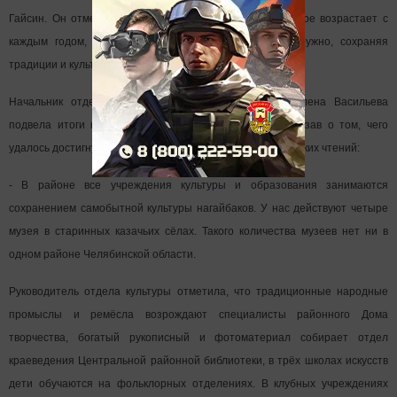
Гайсин. Он отметил, что интерес к нагайбакской культуре возрастает с
каждым годом, а многонациональный район живёт дружно, сохраняя
традиции и культуру каждого народа.
Начальник отдела культуры Нагайбакского района Елена Васильева
подвела итоги краеведческой работы в районе, рассказав о том, чего
удалось достигнуть после проведения вторых краеведческих чтений:
- В районе все учреждения культуры и образования занимаются
сохранением самобытной культуры нагайбаков. У нас действуют четыре
музея в старинных казачьих сёлах. Такого количества музеев нет ни в
одном районе Челябинской области.
Руководитель отдела культуры отметила, что традиционные народные
промыслы и ремёсла возрождают специалисты районного Дома
творчества, богатый рукописный и фотоматериал собирает отдел
краеведения Центральной районной библиотеки, в трёх школах искусств
дети обучаются на фольклорных отделениях. В клубных учреждениях