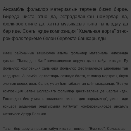
Ансамбль фольклор материалын төрлечә бизәп бирде.
Биредә чиста этно да, эстрадалашкан номерлар да,
фолк-рок стиле дә, хәтта музыкасыз гына тыпырдау да
бар иде. Соңгы җиде композиция "Хмельная ворга" этно-
рок-фолк төркеме белән берлектә башкарылды.
Лаеш районының Ташкирмән авылы фольклор материалы нигезендә
куелган "Тыпырдап бию" композициясе аеруча җылы кабул ителде. Бу
фольклор композиция халыкара фольклор фестивалендә Европаны таң
калдырган. Ансамбль артистлары сәхнәдә балта, самовар морҗасы, бауга
эленгән шешә, иләк, бәләк, уклау һәм табагачтан көй чыгардылар. "Без ул
композиция белән Болгариягә фольклор фестиваленә дә барган идек.
Россиядән бик уникаль коллектив килгән дип карадылар", дигән иде
концерт алдыннан оештырылга матбугат конференцияседә ансамль
җитәкчесе Артур Поляков.
Тагын бер аеруча яратып кабул ителгән номер - "Өмә көе". Солистлар -