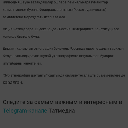
илләрдә яшәүче ватандашлар эшләре һәм халыкара гуманитар
хезмәттәшлек буенча Федераль агентлык (Россотрудничество)
вәкиллегенә мөрәҗәгать итеп яза ала.
Акция нәтиҗәләре 12 декабрьдә - Россия Федерациясе Конституциясе
көнендә билгеле була.
Диктант халыкның этнографик белемен, Россиядә яшәүче халык тарихын
белүен чагылдырачак, шулай ук этнографиягә актуаль фән буларак
игътибарны юнәлтәчәк.
"Зур этнография диктанты" сайтында онлайн-тестлаштыру мөмкинлеге дә
каралган.
Следите за самым важным и интересным в
Telegram-канале
Татмедиа