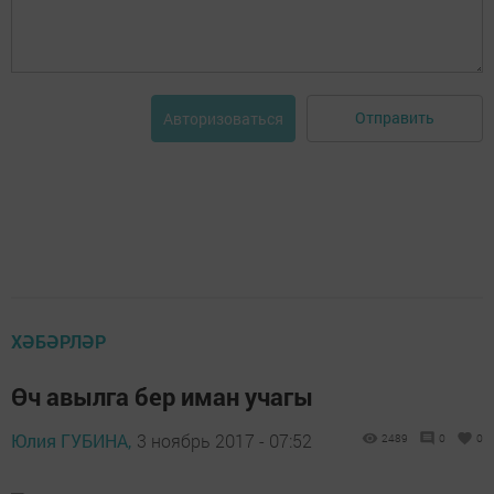
Отправить
Авторизоваться
ХӘБӘРЛӘР
Өч авылга бер иман учагы
Юлия ГУБИНА,
3 ноябрь 2017 - 07:52
2489
0
0