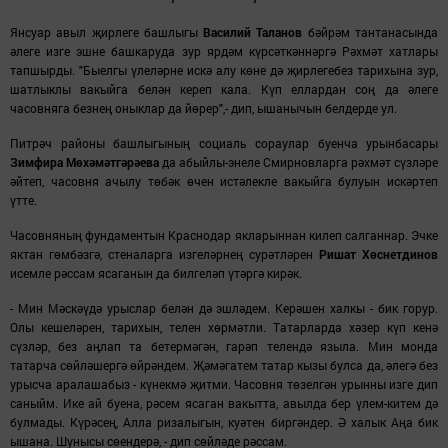
Янсуар авыл җирлеге башлыгы
Василий Таланов
бәйрәм
тантанасында
әлеге изге эшне башкаруда зур ярдәм күрсәткәннәргә Рәхмәт хатлары
тапшырды. "Быелгы үлеләрне искә алу көне дә җирлегебез тарихына зур,
шатлыклы вакыйга белән кереп кала. Күп еллардан соң да әлеге
часовняга безнең оныклар да йөрер",- дип, ышанычын белдерде ул.
Питрәч районы башлыгының социаль сораулар буенча урынбасары
Зимфира Мөхәмәтгәрәева
да абыйлы-энеле Смирновларга рәхмәт сүзләре
әйтеп, часовня ачылу төбәк өчен истәлекле вакыйга булуын искәртеп
үтте.
Часовняның фундаментын Краснодар якларыннан килеп салганнар. Эчке
яктан гөмбәзгә, стеналарга изгеләрнең сурәтләрен
Ришат Хөснетдинов
исемле рәссам ясаганын да билгеләп үтәргә кирәк.
- Мин Мәскәүдә урыслар белән дә эшләдем. Керәшен халкы - бик горур.
Олы кешеләрен, тарихын, телен хөрмәтли. Татарларда хәзер күп кенә
сүзләр, без аңлап та бетермәгән, гарәп телендә языла. Мин монда
татарча сөйләшергә өйрәндем. Җәмәгатем татар кызы булса да, әлегә без
урысча аралашабыз - күнекмә җитми. Часовня төзелгән урынны изге дип
саныйм. Ике ай буена, рәсем ясаган вакытта, авылда бер үлем-китем дә
булмады. Күрәсең, Алла ризалыгын, куәтен биргәндер. Ә халык Аңа бик
ышана. Шунысы сөендерә, - дип сөйләде рәссам.