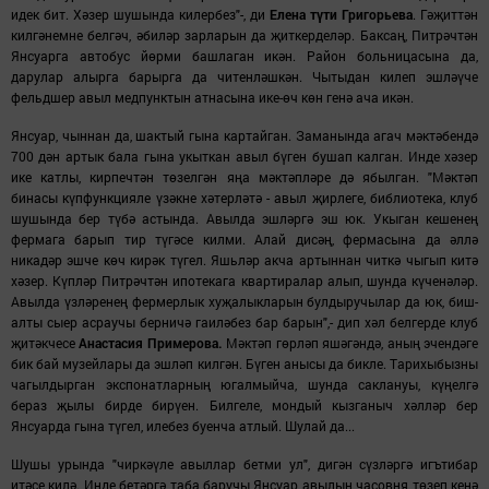
идек бит. Хәзер шушында килербез"-, ди
Елена түти Григор
ьева
.
Гәҗиттән
килгәнемне белгәч, әбиләр зарларын да җиткерделәр. Баксаң, Питрәчтән
Янсуарга автобус йөрми башлаган икән.
Район больницасына да,
дарулар алырга барырга да читенләшкән. Чытыдан килеп эшләүче
фел
ьдшер
авыл медпунктын атнасына ике-өч көн генә ача икән.
Янсуар, чыннан да, шактый гына картайган. Заманында агач мәктәбендә
700 дән артык бала гына укыткан авыл бүген бушап калган. Инде хәзер
ике катлы, кирпечтән төзелгән яңа мәктәпләре дә ябылган. "Мәктәп
бинасы
күпфункцияле
үзәкне хәтерләтә - а
выл
җирлеге, библиотека, клуб
шушында бер түбә астында. Авылда эшләргә эш юк. Укыган кешенең
фермага барып тир түгәсе килми. Алай дисәң, фермасына да әллә
никадәр эшче көч кирәк түгел. Яш
ь
ләр акча артыннан читкә чыгып китә
хәзер. Күпләр Питрәчтән ипотекага квартиралар алып, шунда күченәләр.
Авылда үзләренең фермерлык хуҗалыкларын булдыручылар да юк, биш-
алты сыер асраучы берничә гаиләбез бар барын",- дип хәл белгерде клуб
җитәкчесе
Анастасия Примерова.
Мәктәп гөрләп яшәгәндә, аның эчендәге
бик бай музейлары да эшләп килгән. Бүген анысы да бикле. Тарихыбызны
чагылдырган экспонатларның югалмыйча, шунда саклануы, күңелгә
бераз җылы бирде бирүен. Билгеле, мондый кызганыч хәлләр бер
Янсуарда гына түгел, илебез буенча атлый. Шулай да...
Шушы урында "чиркәүле авыллар бетми ул", дигән сүзләргә игътибар
ит
әсе килә. Инде бетәргә таба баручы Янсуар авылын часовня төзеп кенә