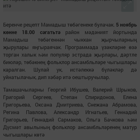
Беренче ре
цепт Мамадыш
төбәгенеке
булачак.
5 ноябр
ь
көнне 18.00 сәгат
ь
тә
район мәдәният йортында
Мамадыш төбәгеннән чыккан җырчыларның
җырулары яңгыраячак. Программада үзәкләрне өзә
торган халык һәм популяр эстрада җырлары, дәртле
биюләр, төбәкнең фол
ьклор ансамбль
ләре чыгышлары
каралган. Шулай ук, истәлеккә бүләкләр дә
уйнатылачык, дип хәбәр итә оештыручылар.
Тамашачыларны Георгий Ибушев, Валерий Шрыков,
Григорий Сергеев, Степан Спиридонов, Елена
Григор
ь
ева, Оксана Дмитриева, Сне
жана Абрамова,
Регина Павлова, Александ
р
Игнатьев, Геннадий
Григорьев, Геннадий Сармаков, Ольга Бачкова
һәм
Дүсмәт авылының фол
ьклор ансамбль
ләренең матур
чыгышлары көтә