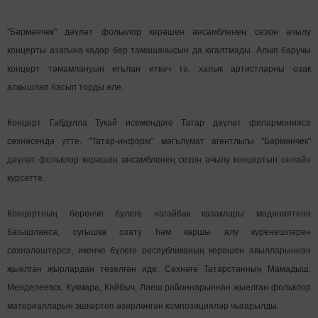
"Бәрмәнчек" дәүләт фольклор керәшен ансамбленең сезон ачылу
концерты азагына кадәр бер тамашачысын да югалтмады. Алып баручы
концерт тәмамлануын игълан иткәч тә, халык артистларны озак
алкышлап басып торды әле.
Концерт Габдулла Тукай исемендәге Татар дәүләт филармониясе
сәхнәсендә үтте. "Татар-информ" мәгълүмат агентлыгы "Бәрмәнчек"
дәүләт фольклор керәшен ансамбленең сезон ачылу концертын онлайн
күрсәтте.
Концертның беренче бүлеге нагайбак казаклары мәдәниятенә
багышланса, сугышка озату һәм каршы алу күренешләрен
сәхнәләштерсә, икенче бүлеге республиканың керәшен авылларыннан
җыелган җырлардан төзелгән иде. Сәхнәгә Татарстанның Мамадыш,
Менделеевск, Кукмара, Кайбыч, Лаеш районнарыннан җыелган фольклор
материалларын эшкәртеп әзерләнгән композицияләр чыгарылды.