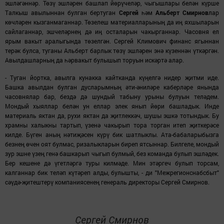
эшләгәннәр. Төзү эшләрен башлап йөрүчеләр, чыгышлары белән күрше
Талкыш авылыннан булган бертуган
Сергей
һәм
Альберт Смирнов
лар
көчләрен кызганмаганнар. Төзелеш материалларының да иң яхшыларын
сайлаганнар, эшчеләрнең дә иң осталарын чакырганнар. Часовня ел
ярым вакыт аралыгында төзелгән. Сергей Климович финанс ягыннан
терәк булса, туганы Ал
ь
берт барлык төзү эшләрен энә күзеннән үткәргән.
Авылдашларның да һәрвакыт булышып торуын искәртә алар.
- Туган йортка, авылга кунакка кайтканда күңелгә нидер җитми иде.
Башка авылдан булган дусларымның әти-әниләре каберләре янында
часовнялар бар, бездә дә шундый табыну урыны булуын теләдем.
Мондый хыяллар белән ун еллар элек янып йөри башладык. Инде
материал
ь
яктан да, рухи яктан да җитлеккәч, шушы эшкә тотындык. Бу
храмны халыкны
тартып
, үзенә чакырып тора торган итеп җиткерәсе
килде. Бүген аның нәтиҗәсен күрү бик шатлыклы. Ата-бабаларыбызга
безнең өчен оят булмас, ризалыкларын биреп ятсыннар. Билгеле, мондый
зур эшне үзең генә башкарып чыгып булмый, без команда булып эшләдек.
Бер кешене дә үгетләргә туры килмәде. Мин этәргеч булып торсам,
калганнар бик теләп күтәреп алды, булышты, - ди
"Межрегионснабсбыт"
сәүдә-җитештерү компаниясенең генерал
ь
директоры Сергей Смирнов.
Сергей Смирнов