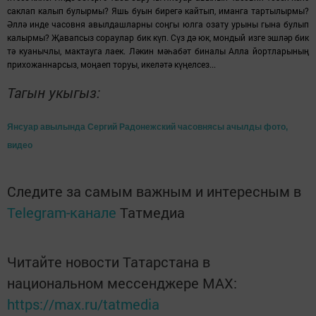
саклап калып булырмы?
Яшь
буын бирегә кайтып, иманга тартылырмы?
Әллә инде часовня авылдашларны соңгы юлга озату урыны гына булып
калырмы? Җавапсыз сораулар бик күп. Сүз дә юк, мондый изге эшләр бик
тә куанычлы, мактауга лаек. Ләкин мәһабәт биналы Алла йортлары
ны
ң
прихо
жаннарсыз, мо
ңаеп торуы, икеләтә күңелсез...
Тагын укыгыз:
Янсуар авылында Сергий Радонежский часовнясы ачылды фото,
видео
Следите за самым важным и интересным в
Telegram-канале
Татмедиа
Читайте новости Татарстана в
национальном мессенджере MАХ:
https://max.ru/tatmedia