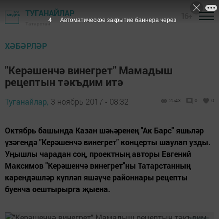
ТУГАНАЙЛАР
16+
3
Автоматическое закрытие баннера через
Татарстан
ХӘБӘРЛӘР
"Керәшенчә винегрет" Мамадыш
рецептын тәкъдим итә
Туганайлар,
3 ноябрь 2017 - 08:32
2543
0
0
Октябрь башында Казан шәһәренең "Ак Барс" яшьләр
үзәгендә "Керәшенчә винегрет" концерты шаулап узды.
Уңышлы чарадан соң, проектның авторы Евгений
Максимов "Керәшенчә винегрет"ны Татарстанның
карендәшләр күпләп яшәүче районнары рецепты
буенча оештырырга җыена.