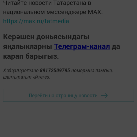
Читайте новости Татарстана в
национальном мессенджере MАХ:
https://max.ru/tatmedia
Керәшен дөньясындагы
яңалыкларны
Телеграм-канал
да
карап барыгыз.
Хәбәрләрегезне
89172509795
номерына языгыз,
шалтыратып әйтегез.
Перейти на страницу новости