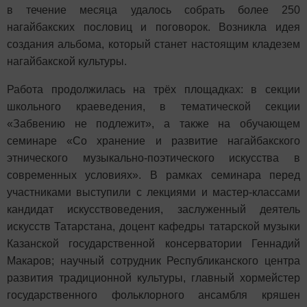
в течение месяца удалось
собрать более 250
нагайбакских пословиц и поговорок.
Возникла идея
создания альбома, который станет настоящим кладезем
нагайбакской культуры.
Работа продолжилась на трёх площадках: в секции
школьного краеведения, в тематической секции
«Забвению не подлежит», а также на обучающем
семинаре «Со хранение и развитие нагайбакского
этнического музыкально-поэтического искусства в
современных условиях». В рамках семинара перед
участниками выступили с лекциями и мастер-классами
кандидат искусствоведения, заслуженный деятель
искусств Татарстана, доцент кафедры татарской музыки
Казанской государственной консерватории Геннадий
Макаров; научный сотрудник Республиканского центра
развития традиционной культуры,
главный хормейстер
государственного фольклорного ансамбля кряшен