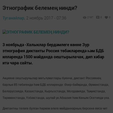
Этнографик белемең нинди?
Туганайлар,
2 ноябрь 2017 - 07:36
2187
0
0
3 ноябрьдә -Халыклар бердәмлеге көнне Зур
этнография диктанты Россия төбәкләрендә һәм БДБ
илләрендә 1500 мәйданда оештырылачак, дип хәбәр
итә чара сайты.
Акцияне оештыручылар мәгълүматлары буенча, диктант Россиянең
барлык 85 төбәгендә һәм БДБ илләрендә: Әзер-бәйҗанда, Әрмәнстанда,
Белоруссиядә, Казахстанда, Кыргызстанда, Молдавиядә, Таҗикстанда,
Төркмәнстанда, Үзбәкстанда, шулай ук Абхазия һәм Көньяк Осетиядә уза.
Диктантны теләге булган һәркем әлеге мәйданнарның берсенә яисә чит