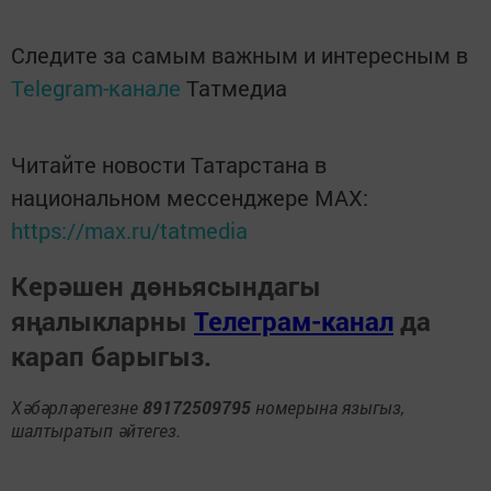
Следите за самым важным и интересным в
Telegram-канале
Татмедиа
Читайте новости Татарстана в
национальном мессенджере MАХ:
https://max.ru/tatmedia
Керәшен дөньясындагы
яңалыкларны
Телеграм-канал
да
карап барыгыз.
Хәбәрләрегезне
89172509795
номерына языгыз,
шалтыратып әйтегез.