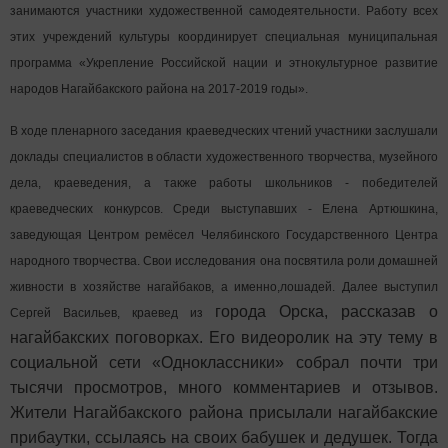
занимаются участники художественной самодеятельности. Работу всех
этих учреждений культуры координирует специальная муниципальная
программа «Укрепление Российской нации и этнокультурное развитие
народов Нагайбакского района на 2017-2019 годы».
В ходе пленарного заседания краеведческих чтений участники заслушали
доклады специалистов в области художественного творчества, музейного
дела, краеведения, а также работы школьников - победителей
краеведческих конкурсов. Среди выступавших - Елена Артюшкина,
заведующая Центром ремёсел Челябинского Государственного Центра
народного творчества. Свои исследования она посвятила роли домашней
живности в хозяйстве нагайбаков, а именно,лошадей. Далее выступил
города Орска, рассказав о
Сергей Васильев, краевед из
нагайбакских поговорках. Его видеоролик на эту тему в
социальной сети «Одноклассники» собрал почти три
тысячи просмотров, много комментариев и отзывов.
Жители Нагайбакского района присылали нагайбакские
прибаутки, ссылаясь на своих бабушек и дедушек. Тогда