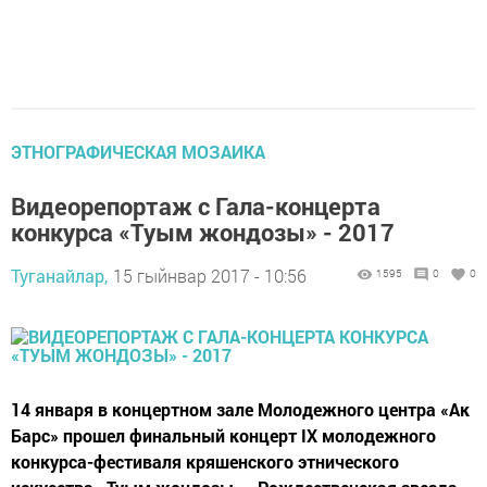
ЭТНОГРАФИЧЕСКАЯ МОЗАИКА
Видеорепортаж с Гала-концерта
конкурса «Туым жондозы» - 2017
Туганайлар,
15 гыйнвар 2017 - 10:56
1595
0
0
14 января в концертном зале Молодежного центра «Ак
Барс» прошел финальный концерт IX молодежного
конкурса-фестиваля кряшенского этнического