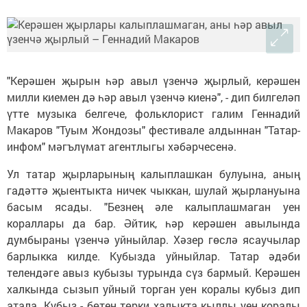
"Керәшен җырын һәр авыл үзенчә җырлый, керәшен
милли киемен дә һәр авыл үзенчә киенә", - дип билгеләп
үтте музыка белгече, фольклорист галим Геннадий
Макаров "Туым Жондозы" фестивале алдыннан "Татар-
инфом" мәгълүмат агентлыгы хәбәрчесенә.
Ул татар җырларының калыплашкан булуына, аның
гадәттә җыентыкта ничек чыккан, шулай җырлануына
басым ясады. "Безнең әле калыплашмаган уен
кораллары да бар. Әйтик, һәр керәшен авылында
думбыраны үзенчә уйныйлар. Хәзер гөслә ясаучылар
барлыкка килде. Кубызда уйныйлар. Татар әдәби
телендәге авыз кубызы турында сүз бармый. Керәшен
халкында сызып уйный торган уен коралы кубыз дип
атала. Кубыз - бөтен төрки халыкта кыллы уен коралы