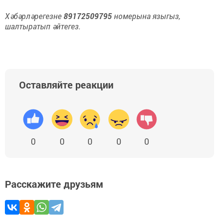
Хәбәрләрегезне
89172509795
номерына языгыз,
шалтыратып әйтегез.
Оставляйте реакции
0
0
0
0
0
Расскажите друзьям