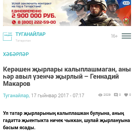
ТУГАНАЙЛАР
16+
Татарстан
ХӘБӘРЛӘР
Керәшен җырлары калыплашмаган, аны
һәр авыл үзенчә җырлый – Геннадий
Макаров
Туганайлар,
17 гыйнвар 2017 - 07:17
2029
0
0
Ул татар җырларының калыплашкан булуына, аның
гадәттә җыентыкта ничек чыккан, шулай җырлануына
басым ясады.