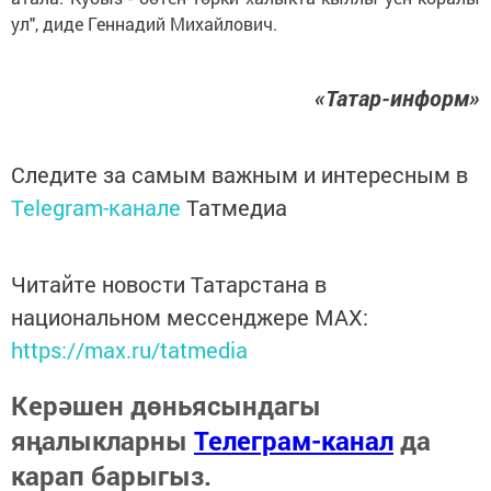
ул", диде Геннадий Михайлович.
«Татар-информ»
Следите за самым важным и интересным в
Telegram-канале
Татмедиа
Читайте новости Татарстана в
национальном мессенджере MАХ:
https://max.ru/tatmedia
Керәшен дөньясындагы
яңалыкларны
Телеграм-канал
да
карап барыгыз.