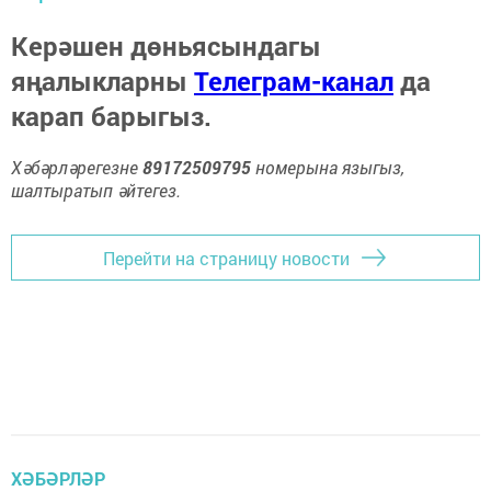
Керәшен дөньясындагы
яңалыкларны
Телеграм-канал
да
карап барыгыз.
Хәбәрләрегезне
89172509795
номерына языгыз,
шалтыратып әйтегез.
Перейти на страницу новости
ХӘБӘРЛӘР