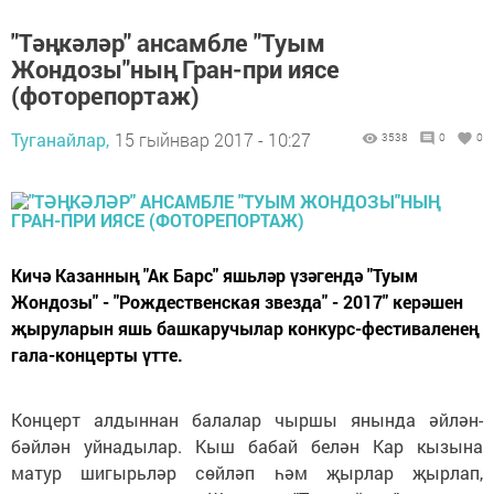
"Тәңкәләр" ансамбле "Туым
Жондозы"ның Гран-при иясе
(фоторепортаж)
Туганайлар,
15 гыйнвар 2017 - 10:27
3538
0
0
Кичә Казанның "Ак Барс" яшьләр үзәгендә "Туым
Жондозы" - "Рождественская звезда" - 2017" керәшен
җыруларын яшь башкаручылар конкурс-фестиваленең
гала-концерты үтте.
Концерт алдыннан балалар чыршы янында әйлән-
бәйлән уйнадылар. Кыш бабай белән Кар кызына
матур шигырьләр сөйләп һәм җырлар җырлап,