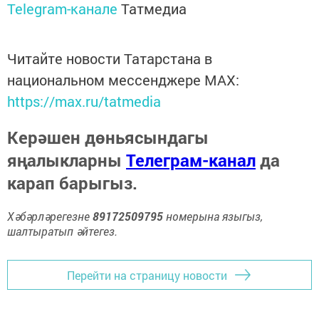
Telegram-канале
Татмедиа
Читайте новости Татарстана в
национальном мессенджере MАХ:
https://max.ru/tatmedia
Керәшен дөньясындагы
яңалыкларны
Телеграм-канал
да
карап барыгыз.
Хәбәрләрегезне
89172509795
номерына языгыз,
шалтыратып әйтегез.
Перейти на страницу новости