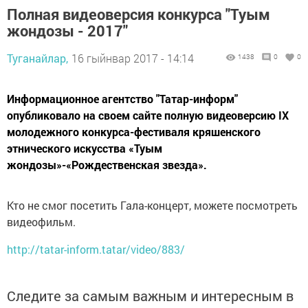
Полная видеоверсия конкурса "Туым
жондозы - 2017"
Туганайлар,
16 гыйнвар 2017 - 14:14
1438
0
0
Информационное агентство "Татар-информ"
опубликовало на своем сайте полную видеоверсию IX
молодежного конкурса-фестиваля кряшенского
этнического искусства «Туым
жондозы»-«Рождественская звезда».
Кто не смог посетить Гала-концерт, можете посмотреть
видеофильм.
http://tatar-inform.tatar/video/883/
Следите за самым важным и интересным в