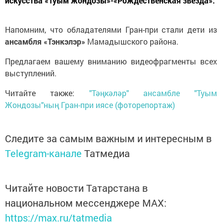
искусства «Туым жондозы»-«Рождественская звезда».
Напомним, что обладателями Гран-при стали дети из
ансамбля «Тэнкэлэр»
Мамадышского района.
Предлагаем вашему вниманию видеофрагменты всех
выступлений.
Читайте также:
"Тәңкәләр" ансамбле "Туым
Жондозы"ның Гран-при иясе (фоторепортаж)
Следите за самым важным и интересным в
Telegram-канале
Татмедиа
Читайте новости Татарстана в
национальном мессенджере MАХ:
https://max.ru/tatmedia