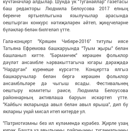
күчтәнәчләр алдылар. Шунда ук "Туганайлар" газетасы
баш редакторы Людмила Белоусова 2017 елның
беренче яртыеллыгына язылучылар арасында
оештырган конкурс нәтиҗәләрен әйтеп, җиңүчеләрне
бүләкләр белән билгеләп үтте.
Гала-концерт "Кряшен Чибяре-2016" титулы иясе
Татьяна Ефремова башкаруында "Туым җыры" белән
башланып китте. "Бәрмәнчек" керәшен фольклор
дәүләт ансамбле һәрвакыттагыча югары дәрәҗәдә
"Нардуган" күренеше күрсәтте. Концертта ялгыз
башкаручылар белән бергә керәшен фольклор
ансамбльләре дә чыгыш ясады. Фестивальнең
оештыру комитеты рәисе, Людмила Белоусова
районнарның активлаша баруын искәртеп үтте.
"Кайбыч якларында авыл белән авыл ярыша", дип бу
якларны уңай мисал итеп китерде ул.
"Патриотизмны без ил күләмендә күрәбез. Җирле үзаң
кирәк. Башта үз авылыңны, районыңны, туганнарыңны