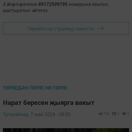
Хәбәрләрегезне
89172509795
номерына языгыз,
шалтыратып әйтегез.
Перейти на страницу новости
ТӨРЛЕДӘН-ТӨРЛЕ НИ ТӨРЛЕ
Нарат бөресен җыярга вакыт
Туганайлар,
7 май 2024 - 08:00
728
0
0