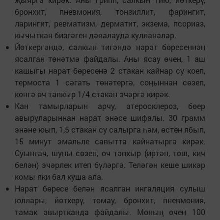
бронхит, пневмония, тонзиллит, фарингит,
ларингит, ревматизм, дерматит, экзема, псориаз,
кычыткан бизгәген дәвалауда кулланалар.
Йөткергәндә, салкын тигәндә нарат бөресеннән
ясалган төнәтмә файдалы. Аны ясау өчен, 1 аш
кашыгы нарат бөресенә 2 стакан кайнар су коеп,
термоста 1 сәгать төнәтергә, соңыннан сөзеп,
көнгә өч тапкыр 1/4 стакан эчәргә кирәк.
Кан тамырларын арчу, атеросклероз, бөер
авыруларыннан нарат энәсе шифалы. 30 грамм
энәне юып, 1,5 стакан су салырга һәм, өстен ябып,
15 минут эмальле савытта кайнатырга кирәк.
Суынгач, шуны сөзеп, өч тапкыр (иртән, төш, кич
белән) эчәрлек итеп бүләргә. Теләгән кеше шикәр
комы яки бал куша ала.
Нарат бөресе белән ясалган ингаляция сулыш
юллары, йөткерү, томау, бронхит, пневмония,
тамак авыртканда файдалы. Моның өчен 100