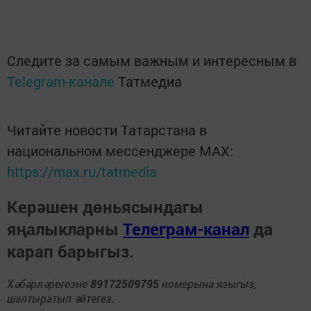
Следите за самым важным и интересным в
Telegram-канале
Татмедиа
Читайте новости Татарстана в
национальном мессенджере MАХ:
https://max.ru/tatmedia
Керәшен дөньясындагы
яңалыкларны
Телеграм-канал
да
карап барыгыз.
Хәбәрләрегезне
89172509795
номерына языгыз,
шалтыратып әйтегез.