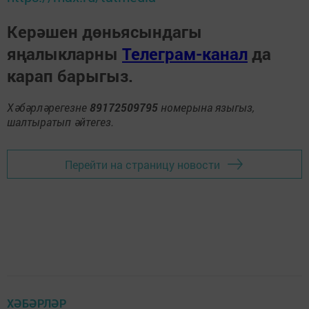
Керәшен дөньясындагы
яңалыкларны
Телеграм-канал
да
карап барыгыз.
Хәбәрләрегезне
89172509795
номерына языгыз,
шалтыратып әйтегез.
Перейти на страницу новости
ХӘБӘРЛӘР