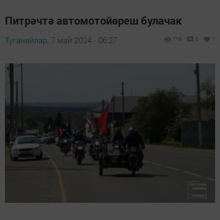
Питрәчтә автомотойөреш булачак
Туганайлар,
7 май 2024 - 06:27
718
0
1