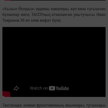
«Кызыл Йолдыз» ордены кавалеры, күп кенә сугышчан
бүләкләр иясе, ТАССРның атказанган укытучысы Иван
Токранов 36 ел элек вафат була.
Тантанада элекке фронтовикның якыннары, туганнары