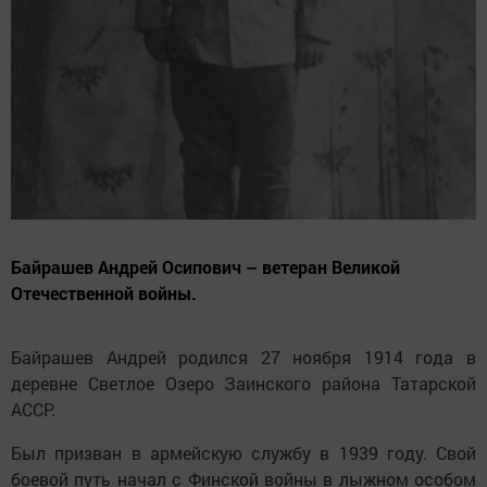
Байрашев Андрей Осипович – ветеран Великой
Отечественной войны.
Байрашев Андрей родился 27 ноября 1914 года в
деревне Светлое Озеро Заинского района Татарской
АССР.
Был призван в армейскую службу в 1939 году. Cвой
боевой путь начал с Финской войны в лыжном особом