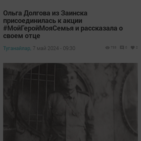
Ольга Долгова из Заинска
присоединилась к акции
#МойГеройМояСемья и рассказала о
своем отце
Туганайлар,
7 май 2024 - 09:30
733
0
2