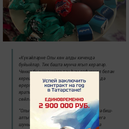
«Күкәйләрне Олы көн алды кичендә
буйыйлар. Тик башта мунча ягып керәләр.
Чөнки бу эшкә чиста тән һәм саф күңел белән
керешергә кирәк. Бу төндә хәтта этләр дә
өрергә тиеш түгел, борынгылар моны
яратмаган икән. Өйдә дә кычкырып
сөйләшергә ярамый.
“Олы көндә урамга чыкканда да кесәмә биш-
алты күкәй салып чыгам. Очраган кешегә
шуны күчтәнәч итеп бирәм”, – ди Елена