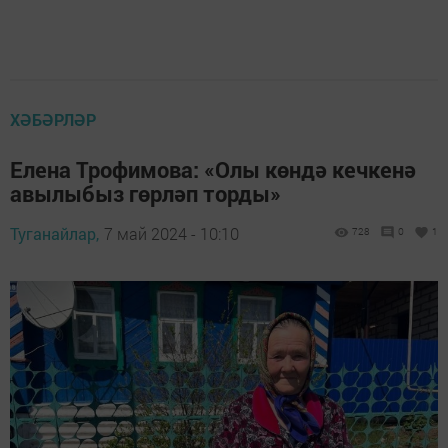
ХӘБӘРЛӘР
Елена Трофимова: «Олы көндә кечкенә
авылыбыз гөрләп торды»
Туганайлар,
7 май 2024 - 10:10
728
0
1