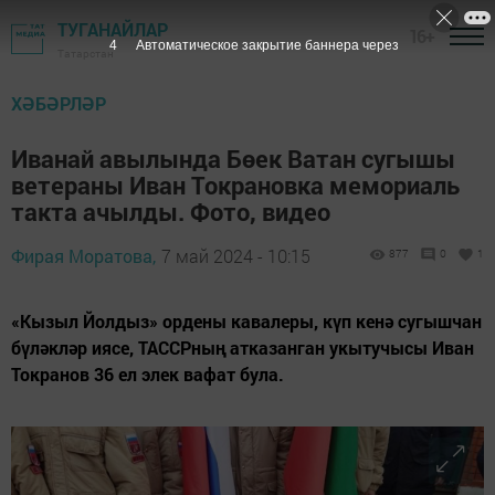
ТУГАНАЙЛАР
16+
1
Автоматическое закрытие баннера через
Татарстан
ХӘБӘРЛӘР
Иванай авылында Бөек Ватан сугышы
ветераны Иван Токрановка мемориаль
такта ачылды. Фото, видео
Фирая Моратова,
7 май 2024 - 10:15
877
0
1
«Кызыл Йолдыз» ордены кавалеры, күп кенә сугышчан
бүләкләр иясе, ТАССРның атказанган укытучысы Иван
Токранов 36 ел элек вафат була.