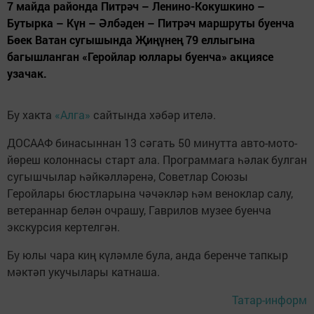
7 майда районда Питрәч – Ленино-Кокушкино –
Бутырка – Күн – Әлбәден – Питрәч маршруты буенча
Бөек Ватан сугышында Җиңүнең 79 еллыгына
багышланган «Геройлар юллары буенча» акциясе
узачак.
Бу хакта
«Алга»
сайтында хәбәр ителә.
ДОСААФ бинасыннан 13 сәгать 50 минутта авто-мото-
йөреш колоннасы старт ала. Программага һәлак булган
сугышчылар һәйкәлләренә, Советлар Союзы
Геройлары бюстларына чәчәкләр һәм веноклар салу,
ветераннар белән очрашу, Гаврилов музее буенча
экскурсия кертелгән.
Бу юлы чара киң күләмле була, анда беренче тапкыр
мәктәп укучылары катнаша.
Татар-информ