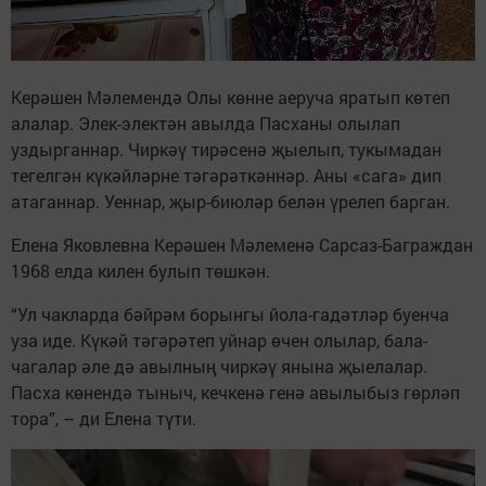
Керәшен Мәлемендә Олы көнне аеруча яратып көтеп
алалар. Элек-электән авылда Пасханы олылап
уздырганнар. Чиркәү тирәсенә җыелып, тукымадан
тегелгән күкәйләрне тәгәрәткәннәр. Аны «сага» дип
атаганнар. Уеннар, җыр-биюләр белән үрелеп барган.
Елена Яковлевна Керәшен Мәлеменә Сарсаз-Баграждан
1968 елда килен булып төшкән.
“Ул чакларда бәйрәм борынгы йола-гадәтләр буенча
уза иде. Күкәй тәгәрәтеп уйнар өчен олылар, бала-
чагалар әле дә авылның чиркәү янына җыелалар.
Пасха көнендә тыныч, кечкенә генә авылыбыз гөрләп
тора”, – ди Елена түти.