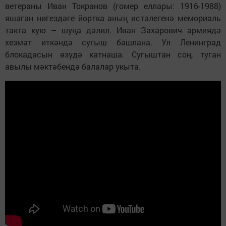
ветераны Иван Токранов (гомер еллары: 1916-1988)
яшәгән нигездәге йортка аның истәлегенә мемориаль
такта кую – шуңа дәлил. Иван Захарович армиядә
хезмәт иткәндә сугыш башлана. Ул Ленинград
блокадасын өзүдә катнаша. Сугыштан соң, туган
авылы мәктәбендә балалар укыта.