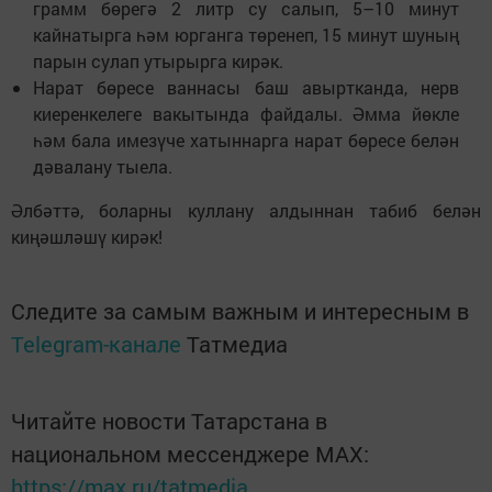
грамм бөрегә 2 литр су салып, 5–10 минут
кайнатырга һәм юрганга төренеп, 15 минут шуның
парын сулап утырырга кирәк.
Нарат бөресе ваннасы баш авыртканда, нерв
киеренкелеге вакытында файдалы. Әмма йөкле
һәм бала имезүче хатыннарга нарат бөресе белән
дәвалану тыела.
Әлбәттә, боларны куллану алдыннан табиб белән
киңәшләшү кирәк!
Следите за самым важным и интересным в
Telegram-канале
Татмедиа
Читайте новости Татарстана в
национальном мессенджере MАХ:
https://max.ru/tatmedia