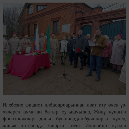
Илебезне фашист илбасарларыннан азат итү өчен үз-
үзләрен аямаган батыр сугышчылар, Җиңү яулаган
фронтовиклар даны буыннардан-буыннарга күчеп,
халык хәтерендә яшәргә тиеш. Иванайда сугыш