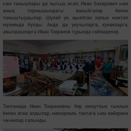
һәм танышлары да чыгыш ясап, Иван Захарович һәм
аның тормышындагы вакыйгалар белән
таныштырдылар. Шулай ук, җыелган халык мәктәп
музеенда булды. Анда да укучыларга, кунакларга,
авылдашларга Иван Токранов турында сөйләделәр.
Тантанада Иван Токрановны бер минутлык тынлык
белән искә алдылар, мемориаль тактага һәм каберенә
чәчәкләр салынды.