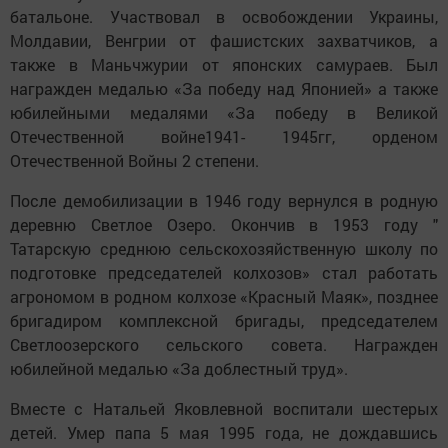
батальоне. Участвовал в освобождении Украины,
Молдавии, Венгрии от фашистских захватчиков, а
также в Маньчжурии от японских самураев. Был
награжден медалью «За победу над Японией» а также
юбилейными медалями «За победу в Великой
Отечественной войне1941- 1945гг, орденом
Отечественной Войны 2 степени.
После демобилизации в 1946 году вернулся в родную
деревню Светлое Озеро. Окончив в 1953 году "
Татарскую среднюю сельскохозяйственную школу по
подготовке председателей колхозов» стал работать
агрономом в родном колхозе «Красный Маяк», позднее
бригадиром комплексной бригады, председателем
Светлоозерского сельского совета. Награжден
юбилейной медалью «За доблестный труд».
Вместе с Натальей Яковлевной воспитали шестерых
детей. Умер папа 5 мая 1995 года, не дождавшись