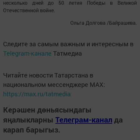
несколько дней до 50 летия Победы в Великой
Отечественной войне.
Ольга Долгова /Байрашева.
Следите за самым важным и интересным в
Telegram-канале
Татмедиа
Читайте новости Татарстана в
национальном мессенджере MАХ:
https://max.ru/tatmedia
Керәшен дөньясындагы
яңалыкларны
Телеграм-канал
да
карап барыгыз.