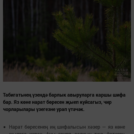
Табигатьнең үзендә барлык авыруларга каршы шифа
бар. Яз көне нарат бөресен җыеп куйсагыз, чир
чорларылары үзегезне урап үтәчәк.
Нарат бөресенең иң шифалысын хәзер — яз көне
җыярга кирәк. Аны грипп, салкын тию, йөткерү,