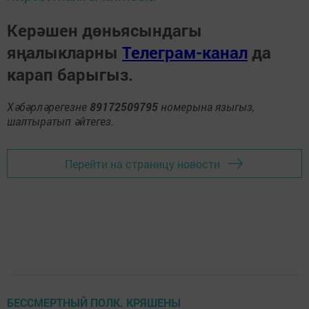
Керәшен дөньясындагы
яңалыкларны
Телеграм-канал
да
карап барыгыз.
Хәбәрләрегезне
89172509795
номерына языгыз,
шалтыратып әйтегез.
Перейти на страницу новости
БЕССМЕРТНЫЙ ПОЛК. КРЯШЕНЫ