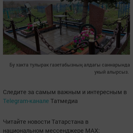
Бу хакта тулырак газетабызның алдагы саннарында
укый алырсыз.
Следите за самым важным и интересным в
Telegram-канале
Татмедиа
Читайте новости Татарстана в
национальном мессенджере MАХ: