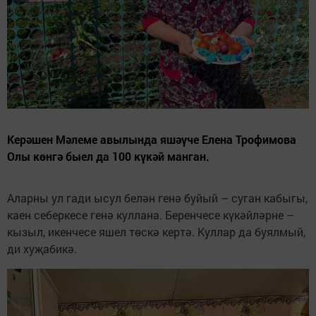
Керәшен Мәлеме авылында яшәүче Елена Трофимова
Олы көнгә быел да 100 күкәй манган.
Аларны ул гади ысул белән генә буйый – суган кабыгы,
каен себеркесе генә куллана. Беренчесе күкәйләрне –
кызыл, икенчесе яшел төскә кертә. Куллар да буялмый,
ди хуҗабикә.