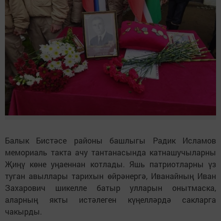
Балык Бистәсе районы башлыгы Радик Исламов
мемориаль такта ачу тантанасында катнашучыларны
Җиңү көне уңаеннан котлады. Яшь патриотларны үз
туган авыллары тарихын өйрәнергә, Иванайның Иван
Захарович шикелле батыр улларын онытмаска,
аларның якты истәлеген күңелләрдә сакларга
чакырды.