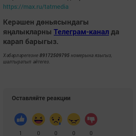
https://max.ru/tatmedia
Керәшен дөньясындагы
яңалыкларны
Телеграм-канал
да
карап барыгыз.
Хәбәрләрегезне
89172509795
номерына языгыз,
шалтыратып әйтегез.
Оставляйте реакции
1
0
0
0
0