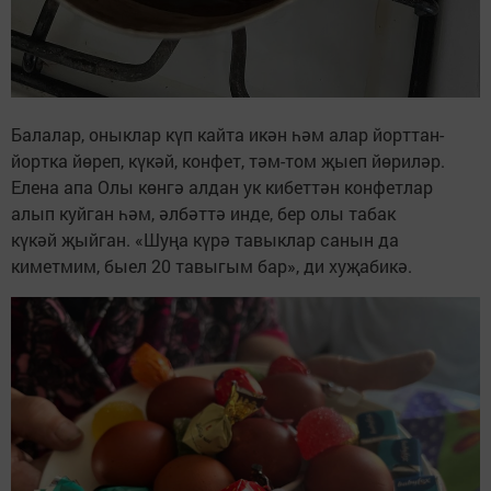
Балалар, оныклар күп кайта икән һәм алар йорттан-
йортка йөреп, күкәй, конфет, тәм-том җыеп йөриләр.
Елена апа Олы көнгә алдан ук кибеттән конфетлар
алып куйган һәм, әлбәттә инде, бер олы табак
күкәй җыйган. «Шуңа күрә тавыклар санын да
киметмим, быел 20 тавыгым бар», ди хуҗабикә.