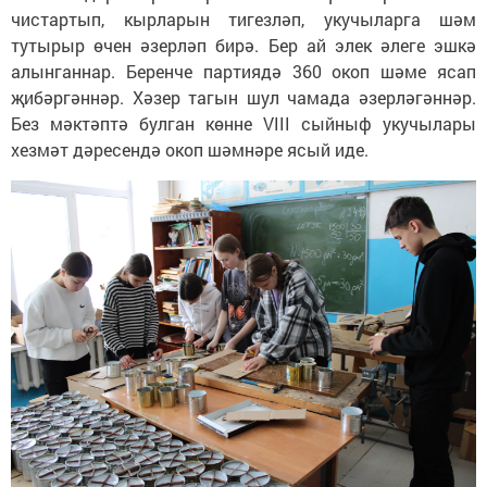
чистартып, кырларын тигезләп, укучыларга шәм
тутырыр өчен әзерләп бирә. Бер ай элек әлеге эшкә
алынганнар. Беренче партиядә 360 окоп шәме ясап
җибәргәннәр. Хәзер тагын шул чамада әзерләгәннәр.
Без мәктәптә булган көнне VIII сыйныф укучылары
хезмәт дәресендә окоп шәмнәре ясый иде.