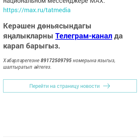
национальном мессенджере MАХ:
https://max.ru/tatmedia
Керәшен дөньясындагы
яңалыкларны
Телеграм-канал
да
карап барыгыз.
Хәбәрләрегезне
89172509795
номерына языгыз,
шалтыратып әйтегез.
Перейти на страницу новости