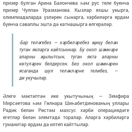
призер булган Арина Балончева һәм рус теле буенча
призер Чулпан Уразманова. Кызлар яхшы укырга,
олимпиадаларда үзләрен сынарга, хәрбиләргә ярдәм
буенча саваплы эштә дә катнашырга өлгерәләр.
-Бар теләгебез — хәрбиләребез җиңү белән
туган якларга кайтсыннар. Бу окоп шәмнәре
аларны җылытсын, туган якта аларны
көтүләрен белдерсен. Без окоп шәмнәрен
ясаганда шул теләкләрне телибез, —
ди укучылар.
Әлеге мәктәптән ике укытучының — Земфира
Мирсәетова һәм Гөлнара Шиһабетдинованың уллары
Радик белән Рөстәм махсус хәрби операциядәге
егетләр белән элемтәдә торалар. Аларга хәрбиләргә
гуманитар ярдәм дә илтеп кайттылар.