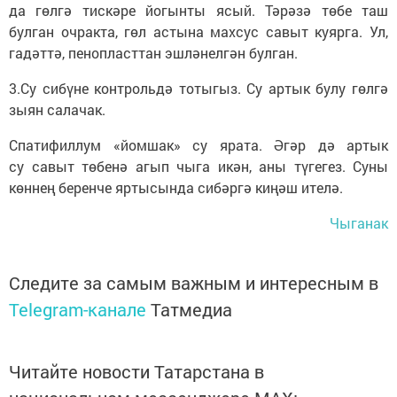
да гөлгә тискәре йогынты ясый. Тәрәзә төбе таш
булган очракта, гөл астына махсус савыт куярга. Ул,
гадәттә, пенопласттан эшләнелгән булган.
3.Су сибүне контрольдә тотыгыз. Су артык булу гөлгә
зыян салачак.
Спатифиллум «йомшак» су ярата. Әгәр дә артык
су савыт төбенә агып чыга икән, аны түгегез. Суны
көннең беренче яртысында сибәргә киңәш ителә.
Чыганак
Следите за самым важным и интересным в
Telegram-канале
Татмедиа
Читайте новости Татарстана в