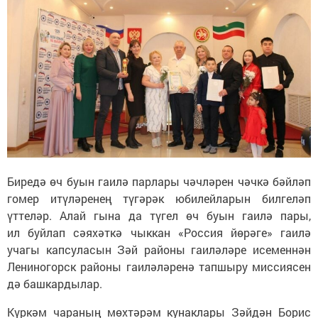
Биредә өч буын гаилә парлары чәчләрен чәчкә бәйләп
гомер итүләренең түгәрәк юбилейларын билгеләп
үттеләр. Алай гына да түгел өч буын гаилә пары,
ил буйлап сәяхәткә чыккан «Россия йөрәге» гаилә
учагы капсуласын Зәй районы гаиләләре исеменнән
Лениногорск районы гаиләләренә тапшыру миссиясен
дә башкардылар.
Күркәм чараның мөхтәрәм кунаклары Зәйдән Борис