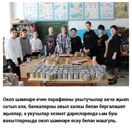
Окоп шәмнәре өчен парафинны укытучылар акча җыеп
сатып ала, банкаларны авыл халкы белән бергәләшеп
җыялар, ә укучылар хезмәт дәресләрендә һәм буш
вакытларныда окоп шәмнәре ясау белән мәшгуль.