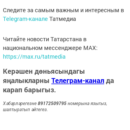
Следите за самым важным и интересным в
Telegram-канале
Татмедиа
Читайте новости Татарстана в
национальном мессенджере MАХ:
https://max.ru/tatmedia
Керәшен дөньясындагы
яңалыкларны
Телеграм-канал
да
карап барыгыз.
Хәбәрләрегезне
89172509795
номерына языгыз,
шалтыратып әйтегез.