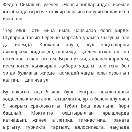
Федор Симашев үзенең «Чаңгы юлларында» исемле
китабында беренче тапкыр чаңгыга басуын болай итеп
искә ала:
"Бер елны әти миңа имән чаңгылар ясап бирде.
Шуларны тагып беренче мәртәбә урамга чыгуым әле
дә исемдә. Капканы ачуга, шул чаңгыларны
аякларыма кидем дә, алдымда җәелеп яткан ак кар
өстеннән атлап киттем. Бераз үткәч, әйләнеп карасам,
исем китеп кычкырып җибәрә яздым: әле генә бер
эз дә булмаган җирдә тасмадай чаңгы юлы сузылып
калган, — дип яза ул.
Бу вакытта аңа 5 яшь була. Баграж авылындагы
җидееллык мәктәпне тәмамлагач, урта белем алу өчен
9 чакрым ераклыктагы Түбән Биш авылына йөри
башлый. Мәктәптә оештырылган ярышларда
катнашып, җиңел атлетика, гимнастика, граната
ыргыту, турникта тартылу, велосипедта, чаңгыда