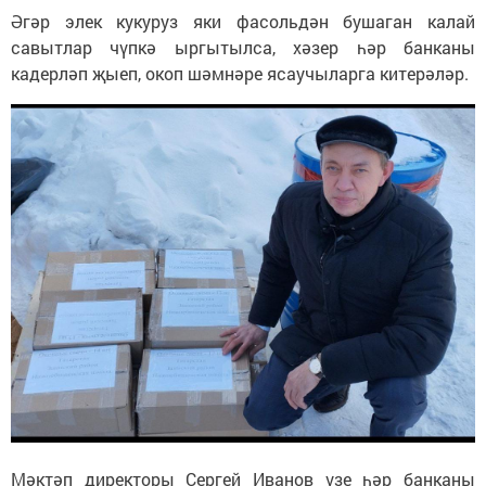
Әгәр элек кукуруз яки фасольдән бушаган калай
савытлар чүпкә ыргытылса, хәзер һәр банканы
кадерләп җыеп, окоп шәмнәре ясаучыларга китерәләр.
Мәктәп директоры Сергей Иванов үзе һәр банканы