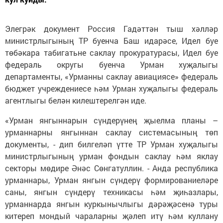
Элегрәк документ Россия Гадәттән тыш хәлләр
министрлыгының ТР буенча Баш идарәсе, Идел буе
төбәкара табигатьне саклау прокуратурасы, Идел буе
федераль округы буенча Урман хуҗалыгы
департаменты, «Урманны саклау авиациясе» федераль
бюджет учреждениесе һәм Урман хуҗалыгы федераль
агентлыгы белән килештерелгән иде.
«Урман янгыннарын сүндерүнең җыелма планы –
урманнарны янгыннан саклау системасының төп
документы, - дип билгеләп үтте ТР Урман хуҗалыгы
министрлыгының урман фондын саклау һәм яклау
секторы мөдире Әнәс Сөнгатуллин. - Анда республика
урманнары, Урман янгын сүндерү формированиеләре
саны, янгын сүндерү техникасы һәм җиһазлары,
урманнарда янгын куркынычлыгы дәрәҗәсенә туры
китереп мондый чараларны җәлеп итү һәм куллану