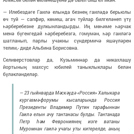
— Илебездәге Гаилә елында безнең гаиләдә берьюлы
өч туй — сапфир, көмеш, агач туйлар билгеләнеп үтү
һәрберебезне дулкынландырды. Иң мөһиме һәрчак
менә бүгенгедәй һәрберебезгә, гомумән, һәр гаиләгә
шатланып, парлы учакны сүндермичә яшәүләрен
телим,- диде Альбина Борисовна.
Селиверстовлар да, Кузьминнар да никахлашу
йортының махсус юбилей таныклыклары белән
бүләкләнделәр.
— 23 гыйнварда Мәскәүдә «Россия» Халыкара
күргәзмә-форумы кысаларында Россия
Президенты Владимир Путин тарафыннан
Гаилә елын ачу тантанасы булды. Тантанада
Петр һәм Феврониянең изге ватаны
Муромнан гаилә учагы уты китерелде, аның