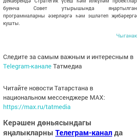
декабрендә Стратегик үсеш һәм илкүләм проектлар
буенча Совет утырышында яңартылган
программаларны әзерләргә һәм эшләтеп җибәрергә
кушты.
Чыганак
Следите за самым важным и интересным в
Telegram-канале
Татмедиа
Читайте новости Татарстана в
национальном мессенджере MАХ:
https://max.ru/tatmedia
Керәшен дөньясындагы
яңалыкларны
Телеграм-канал
да