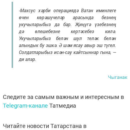
-Махсус хәрби операциядә Ватан иминлеге
өчен көрәшүчеләр арасында безнең
укучыларыбыз да бар. Җиңүгә үзебезнең
дә өлешебезне кертәсебез килә.
Укучыларыбыз белән шул теләк белән
алындык бу эшкә. Ә шәм ясау авыр эш түгел.
Солдатларыбыз исән-сау кайтсыннар гына, —
ди алар.
Чыганак
Следите за самым важным и интересным в
Telegram-канале
Татмедиа
Читайте новости Татарстана в