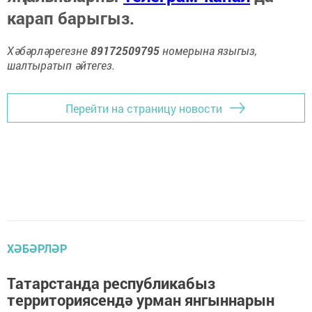
карап барыгыз.
Хәбәрләрегезне
89172509795
номерына языгыз,
шалтыратып әйтегез.
Перейти на страницу новости
ХӘБӘРЛӘР
Татарстанда республикабыз
территориясендә урман янгыннарын