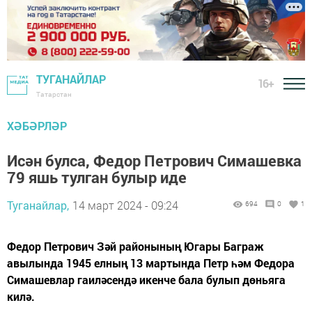
ТУГАНАЙЛАР
16+
Татарстан
ХӘБӘРЛӘР
Исән булса, Федор Петрович Симашевка
79 яшь тулган булыр иде
Туганайлар,
14 март 2024 - 09:24
694
0
1
Федор Петрович Зәй районының Югары Баграж
авылында 1945 елның 13 мартында Петр һәм Федора
Симашевлар гаиләсендә икенче бала булып дөньяга
килә.