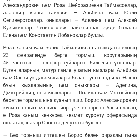
Александрович һәм Роза Шәйхразиевна Таймасовлар,
аларның кызы гаиләсе — Альбина һәм Юрий
Селиверстовлар, оныклары — Аделина һәм Алексей
Кузьминнар, Лениногорск районыннан җиде балалы
Елена һәм Константин Лобановлар булды.
Роза ханым һәм Борис Таймасовлар агымдагы елның
23 февралендә бергә тормыш коруларының
45 еллыгын — сапфир туйларын билгеләп үткәннәр.
Бүген аларның матур гаилә учагын кызлары Альбина
һәм Олеся үз дәвамчылары белән тулыландыра. Өлкән
буын кызларының һәм оныклары — Аделина,
Дмитрийның, оныкчыклары — Полина һәм Матвейның
бәхетле тормышына куанып яши. Борис Александрович
хезмәт юлын машина йөртүче һөнәренә багышлаган,
ә Роза ханым көнкүреш хезмәт күрсәтү сферасында
эшләгән, шәһәр Советы депутаты булган.
— Без тормыш иптәшем Борис белән очраклы гына