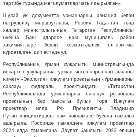
тәртибе турында мәгълүматлар чагылдырылган».
Шулай ук документта урманнарны авиация белән
патрульләү маршрутлары, Россия Гадәттән тыш
хәлләр министрлыгының Татарстан Республикасы
буенча Баш идарәсе һәм муниципаль район
хакимиятләре белән хезмәттәшлек алгоритмы
күрсәтелгән, дип өстәде ул.
Республиканың Урман хуҗалыгы министрлыгында
искәртеп узуларынча, урман янгыннарыннан зыянны
киметү «Экология» илкүләм проектының «Урманнарны
саклау» федераль проектындагы «Татарстан
Республикасында урманнарны саклау» региональ
проектының бер максаты булып тора. Илкүләм
проектлар илдә РФ Президенты Владимир
Путин инициативасы һәм йөкләмәсе буенча гамәлгә
ашырыла. Россиядә гамәлдәге илкүләм проектлар
2024 елда тәмамлана. Дәүләт башлыгы 2023 елның