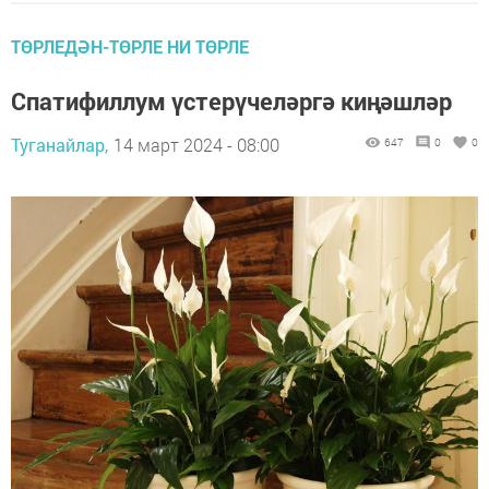
ТӨРЛЕДӘН-ТӨРЛЕ НИ ТӨРЛЕ
Спатифиллум үстерүчеләргә киңәшләр
Туганайлар,
14 март 2024 - 08:00
647
0
0