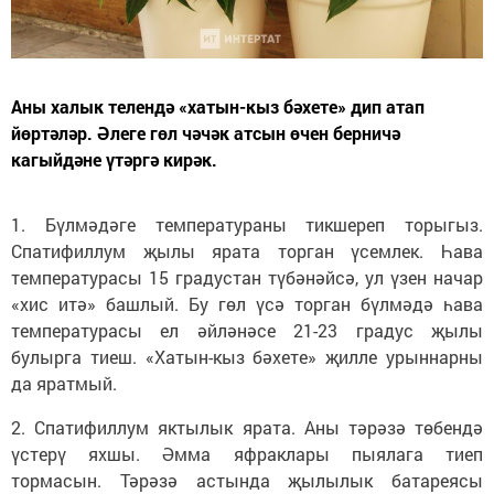
Аны халык телендә «хатын-кыз бәхете» дип атап
йөртәләр. Әлеге гөл чәчәк атсын өчен берничә
кагыйдәне үтәргә кирәк.
1. Бүлмәдәге температураны тикшереп торыгыз.
Спатифиллум җылы ярата торган үсемлек. Һава
температурасы 15 градустан түбәнәйсә, ул үзен начар
«хис итә» башлый. Бу гөл үсә торган бүлмәдә һава
температурасы ел әйләнәсе 21-23 градус җылы
булырга тиеш. «Хатын-кыз бәхете» җилле урыннарны
да яратмый.
2. Спатифиллум яктылык ярата. Аны тәрәзә төбендә
үстерү яхшы. Әмма яфраклары пыялага тиеп
тормасын. Тәрәзә астында җылылык батареясы