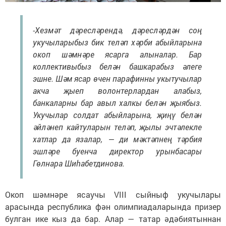
-Хезмәт дәресләрендә, дәресләрдән соң
укучыларыбыз бик теләп хәрби абыйларына
окоп шәмнәре ясарга алыналар. Бар
коллективыбыз белән башкарабыз әлеге
эшне. Шәм ясар өчен парафинны укытучылар
акча җыеп волонтерлардан алабыз,
банкаларны бар авыл халкы белән җыябыз.
Укучылар солдат абыйларына, җиңү белән
әйләнеп кайтуларын теләп, җылы эчтәлекле
хатлар да язалар, — ди мәктәпнең тәрбия
эшләре буенча директор урынбасары
Гөлнара Шиһабетдинова.
Окоп шәмнәре ясаучы VIII сыйныф укучылары
арасында республика фән олимпиадаларында призер
булган ике кыз да бар. Алар — татар әдәбиятыннан