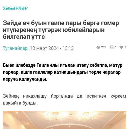
ХӘБӘРЛӘР
Зәйдә өч буын гаилә пары бергә гомер
итүләренең түгәрәк юбилейларын
билгеләп үтте
Туганайлар,
13 март 2024 - 13:13
721
0
2
Быел илебездә Гаилә елы игълан ителү сәбәпле, матур
парлар, ишле гаиләләр катнашындагы төрле чаралар
аеруча калкуланды.
Зәйнең никахлашу йортында да искиткеч күркәм
вакыйга булды.