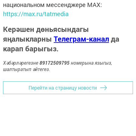
национальном мессенджере MАХ:
https://max.ru/tatmedia
Керәшен дөньясындагы
яңалыкларны
Телеграм-канал
да
карап барыгыз.
Хәбәрләрегезне
89172509795
номерына языгыз,
шалтыратып әйтегез.
Перейти на страницу новости