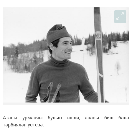
Атасы урманчы булып эшли, анасы биш бала
тәрбияләп үстерә.