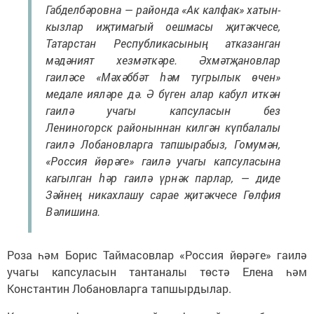
Габделбәровна — районда «Ак калфак» хатын-
кызлар иҗтимагый оешмасы җитәкчесе,
Татарстан Республикасының атказанган
мәдәният хезмәткәре. Әхмәтҗановлар
гаиләсе «Мәхәббәт һәм тугрылык өчен»
медале ияләре дә. Ә бүген алар кабул иткән
гаилә учагы капсуласын без
Лениногорск районыннан килгән күпбалалы
гаилә Лобановларга тапшырабыз, Гомумән,
«Россия йөрәге» гаилә учагы капсуласына
кагылган һәр гаилә үрнәк парлар, — диде
Зәйнең никахлашу сарае җитәкчесе Гөлфия
Вәлишина.
Роза һәм Борис Таймасовлар «Россия йөрәге» гаилә
учагы капсуласын тантаналы төстә Елена һәм
Константин Лобановларга тапшырдылар.