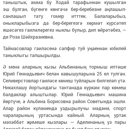
таныштык, әмма бу Ходай тарафыннан кушылган
эш булган, бүгенге көнгәчә бер-беребезне аңлашып-
санлашып тату гомер итттек. Балаларыбыз,
оныкларыбызга да бер-берегезгә хөрмәт күрсәтеп
яшәсәгез гаиләләрегез ныклы булыр, дип өйрәтәбез, —
ди Роза Шәйхразиевна.
Таймасовлар гаиләсенә сапфир туй уңаеннан юбилей
таныклыгы тапшырылды.
Ә менә аларның кызы Альбинаның тормыш иптәше
Юрий Геннадьевич белән кавышуларына 25 ел тулган.
Селиверстовлар гаиләсе көмеш туйларын билгеләп үтә.
Никахлашу йортындагы тантанада күркәм пар көмеш
балдаклар алыштылар. Юрий Геннадьевич машина
йөртүче, ә Альбина Борисовна район Советында эшли.
Алар район күләмендә уздырылучы мәдәни, спорт
чараларының уртасында кайный. Аларның уртак
мәхәббәт җимеше кызлары — Аделинаның үз пары
Алексей белән өйләнешүенә дә быел биш ел икән.