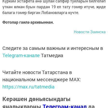
Күркәм эстафета әнә шулай сапфир туйларын билгеләп
үткән өлкән буын пардан 19 ел тату гомер итүче, җиде
балага гомер биргән Лобановларга күчте.
Фотолар гаилә архивыннан.
Новости Заинска
Следите за самым важным и интересным в
Telegram-канале
Татмедиа
Читайте новости Татарстана в
национальном мессенджере MАХ:
https://max.ru/tatmedia
Керәшен дөньясындагы
яңалыкларны
Телеграм-канал
да