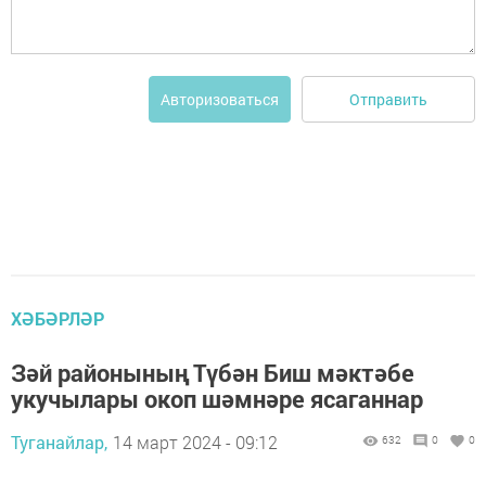
Отправить
Авторизоваться
ХӘБӘРЛӘР
Зәй районының Түбән Биш мәктәбе
укучылары окоп шәмнәре ясаганнар
Туганайлар,
14 март 2024 - 09:12
632
0
0