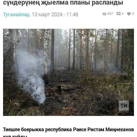
сүндерүнең җыелма планы расланды
Туганайлар,
13 март 2024 - 11:46
547
0
0
Тиешле боерыкка республика Рәисе Рөстәм Миңнеханов
кул куйды.