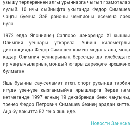
узышу төрләреннән алгы урыннарга чыгып грамоталар
яулый. 10 нчы сыйныфта укыганда Федор Симашев
чаңгы буенча Зәй районы чемпионы исеменә лаек
була.
1972 елда Япониянең Саппоро шәһәрендә XI кышкы
Олимпия уеннары үткәрелә. Унбиш километрлы
дистанциядә Федор Симашев көмеш медаль ала, моңа
кадәр Олимпия уеннарының берсендә дә илебездәге
ир чаңгычыларның мондый югары дәрәҗәгә ирешкәне
булмаган.
Яшь буынны сау-сәламәт итеп, спорт рухында тәрбия
итүдә үзен-үзе кызганмыйча ярышларга йөрде һәм
көтмәгәндә 1997 елның 19 декабрендә бөек чаңгычы,
тренер Федор Петрович Симашев безнең арадан китте.
Аңа бу вакытта 52 генә яшь иде.
Новости Заинска