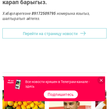
карап барыгыз.
Хәбәрләрегезне
89172509795
номерына языгыз,
шалтыратып әйтегез.
Перейти на страницу новости
Топ 5 новостей
Все новости кряшен в Телеграм-канале -
здесь
Подпишитесь