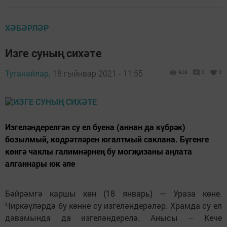
ХӘБӘРЛӘР
Изге суның сихәте
Туганайлар,
18 гыйнвар 2021 - 11:55
948
0
0
Из­геләндерелгән су ел буена (аннан да күбрәк)
бозылмый, кодрәтләрен югалтмый саклана. Бү­генге
көнгә чаклы галим­нәрнең бу могҗизаны аңлата
алганнары юк әле
Бәйрәмгә каршы көн (18 январь) — Ураза көне.
Чиркәүләрдә бу көнне су изгеләндерәләр. Храмда су ел
дәвамында да изгеләндерелә. Анысы – Кече