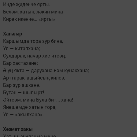
Инде җиденче ярты.
Беләм, хатын, ләкин миңа
Кирәк икенче... «ярты».
Ханәләр
Каршымда тора зур бина,
Ул — китапханә;
Сулдарак, начар хис итсәң,
Бар хастаханә;
Ә уң якта — даруханә һәм кунакханә;
Арттарак, ашыйсың килсә,
Бар зур ашханә.
Бүтән — шыпырт!
Әйтсәм, миңа Була бит... хана!
Янәшәмдә хатын тора,
Ул — «акылханә».
Хезмәт хакы
Хатын, ачуланма мине,