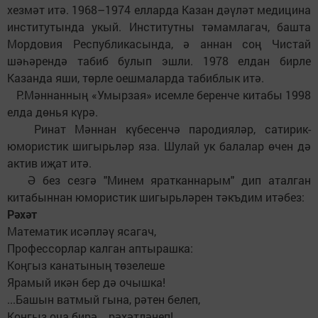
хезмәт итә. 1968–1974 елларда Казан дәүләт медицина
институтында укый. Институтны тәмамлагач, башта
Мордовия Республикасында, ә аннан соң Чистай
шәһәрендә табиб булып эшли. 1978 елдан бирле
Казанда яши, төрле оешмаларда табиблык итә.
Р.Мәннанның «Умырзая» исемле беренче китабы 1998
елда дөнья күрә.
Ринат Мәннан күбесенчә пародияләр, сатирик-
юмористик шигырьләр яза. Шулай ук балалар өчен дә
актив иҗат итә.
Ә без сезгә "Минем яратканнарым" дип аталган
китабыннан юмористик шигырьләрен тәкъдим итәбез:
Рәхәт
Математик исәпләү ясагач,
Профессорлар калган аптырашка:
Коңгыз канатының төзелеше
Ярамый икән бер дә очышка!
...Башын ватмый гына, рәтен белеп,
Коңгыз оча бирә... рәхәтләнеп!