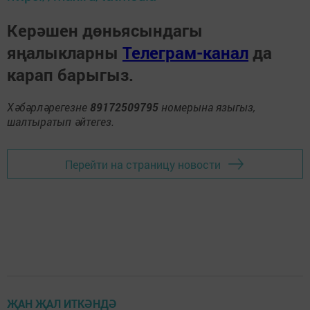
Керәшен дөньясындагы
яңалыкларны
Телеграм-канал
да
карап барыгыз.
Хәбәрләрегезне
89172509795
номерына языгыз,
шалтыратып әйтегез.
Перейти на страницу новости
ҖАН ҖАЛ ИТКӘНДӘ