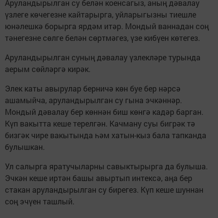
Аруландырылган су белән коенсагыз, аның дәвалау
үзлеге көчегезне кайтарырга, уйларыгызны тиешле
юнәлешкә борырга ярдәм итәр. Мондый ваннадан соң
тәнегезне сөлге белән сөртмәгез, үзе кибүен көтегез.
Аруландырылган суның дәвалау үзлекләре турында
аерым сөйләргә кирәк.
Элек каты авырулар берничә көн буе бер нәрсә
ашамыйча, аруландырылган су гына эчкәннәр.
Мондый дәвалау бер көннән биш көнгә кадәр барган.
Күп вакытта кеше терелгән. Качману суы бигрәк тә
бизгәк чире вакытында һәм хатын-кыз бала тапканда
булышкан.
Ул салырга яратучыларны савыктырырга да булыша.
Эчкән кеше иртән башы авыртып интексә, аңа бер
стакан аруландырылган су бирегез. Күп кеше шуннан
соң эчүен ташлый.