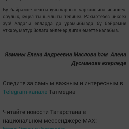
Бу бәйрәмне оештыручыларныӊ һәркайсына исәнлек-
саулык, күӊел тынычлыгы телибез. Рәхмәтебез чиксез
зур! Алдагы елларда да урамыбызда бу бәйрәмне
үткәрү, матур йолага әйләнер дигән өметтә калабыз.
Язманы Елена Андреевна Маслова һәм Алена
Дусманова әзерләде
Следите за самым важным и интересным в
Telegram-канале
Татмедиа
Читайте новости Татарстана в
национальном мессенджере MАХ: