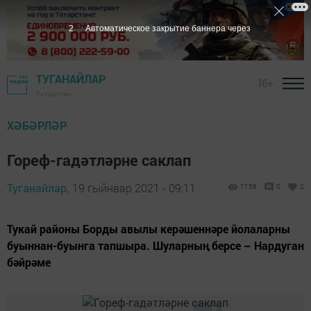
1
Автоматическое закрытие баннера через
ТУГАНАЙЛАР
16+
Татарстан
ХӘБӘРЛӘР
Гореф-гадәтләрне саклап
Туганайлар,
19 гыйнвар 2021 - 09:11
1156
0
2
Тукай районы Борды авылы керәшеннәре йолаларны
буыннан-буынга тапшыра. Шуларныӊ берсе – Нардуган
бәйрәме