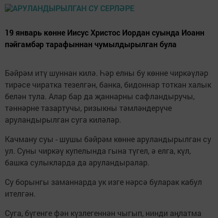
19 январь көнне Иисус Христос Иордан суында Иоанн
пәйгамбәр тарафыннан чумылдырылган була
Бәйрәм итү шуннан килә. Һәр елны бу көнне чиркәүләр
тирәсе чиратка тезелгән, банка, бидоннар тоткан халык
белән тула. Алар бар да җаннарны сафландыручы,
тәннәрне тазартучы, ризыкны тәмләндерүче
аруландырылган суга киләләр.
Качману суы - шушы бәйрәм көнне аруландырылган су
ул. Суны чиркәү купелында гына түгел, ә елга, күл,
башка сулыкларда да аруландыралар.
Су борынгы заманнарда ук изге нәрсә буларак кабул
ителгән.
Суга, бүгенге фән күзлегеннән чыгып, нинди аңлатма