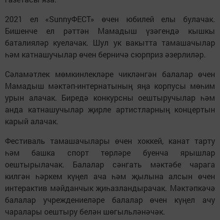
2021 ел «SunnуФЕСТ» өчен юбилей елы булачак.
Бишенче ел рәттән Мамадыш үзәгендә кышкы
баталияләр куелачак. Шул ук вакытта тамашачылар
һәм катнашучылар өчен берничә сюрприз әзерлиләр.
Сәламәтлек мөмкинлекләре чикләнгән балалар өчен
Мамадыш мәктәп-интернатының яңа корпусы мөһим
урын алачак. Биредә конкурсны оештыручылар һәм
анда катнашучылар җирле артистларның концертын
карый алачак.
Фестиваль тамашачылары өчен хоккей, канат тарту
һәм башка спорт төрләре буенча ярышлар
оештырылачак. Балалар сәнгать мәктәбе чарага
килгән һәркем күңел ача һәм җылына алсын өчен
интерактив мәйданчык җиһазландырачак. Мәктәпкәчә
балалар учреждениеләре балалар өчен күңел ачу
чаралары оештыру белән шөгыльләнәчәк.