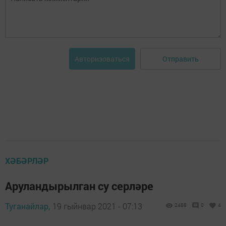
Отправить
Авторизоваться
ХӘБӘРЛӘР
Аруландырылган су серләре
Туганайлар,
19 гыйнвар 2021 - 07:13
2488
0
4