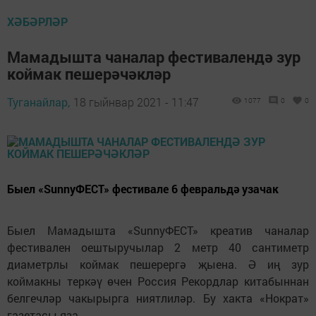
ХӘБӘРЛӘР
Мамадышта чаналар фестивалендә зур
коймак пешерәчәкләр
Туганайлар,
18 гыйнвар 2021 - 11:47
1077
0
0
Быел «SunnyФЕСТ» фестивале 6 февральдә узачак
Быел Мамадышта «SunnуФЕСТ» креатив чаналар
фестивален оештыручылар 2 метр 40 сантиметр
диаметрлы коймак пешерергә җыена. Ә иң зур
коймакны теркәү өчен Россия Рекордлар китабыннан
белгечләр чакырырга ниятлиләр. Бу хакта «Нократ»
газетасы яза.