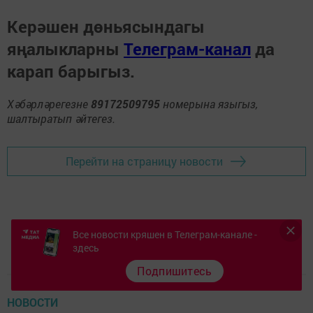
Керәшен дөньясындагы
яңалыкларны
Телеграм-канал
да
карап барыгыз.
Хәбәрләрегезне
89172509795
номерына языгыз,
шалтыратып әйтегез.
Перейти на страницу новости
Все новости кряшен в Телеграм-канале -
здесь
Подпишитесь
НОВОСТИ