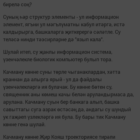
бирелә соң?
Суның һәр структур элементы - ул информацион
элемент, ягъни ул мәгълүматны кабул итәргә, истә
калдырырга, башкаларга җиткерергә сәләтле. Су
теләсә нинди тәэсирләрне дә "язып кала".
Шулай итеп, су җанлы информацион система,
үзенчәлекле биологик компьютер булып тора.
Качману көнне суны төрле чыганаклардан, хәтта
краннан да алырга ярый - ул да файдалы
үзенчәлекләргә ия булачак. Бу көнне бөтен су,
священник аны көмеш качы белән аруландырмаса да,
арулана. Качману суын бер банкага алып, башка
савыттагы суга азрак өстәсәң дә, андагы су шундый
ук гаҗәеп үзлекләргә ия була. Бу бары тик Качману
көнне генә шулай.
Качману көнне Җир Кояш троекториясе тирәли