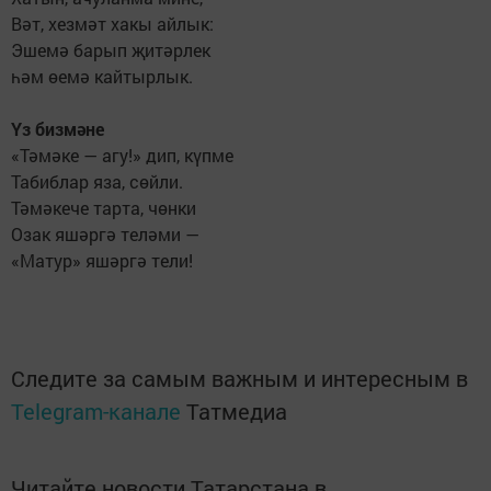
Вәт, хезмәт хакы айлык:
Эшемә барып җитәрлек
һәм өемә кайтырлык.
Үз бизмәне
«Тәмәке — агу!» дип, күпме
Табиблар яза, сөйли.
Тәмәкече тарта, чөнки
Озак яшәргә теләми —
«Матур» яшәргә тели!
Следите за самым важным и интересным в
Telegram-канале
Татмедиа
Читайте новости Татарстана в