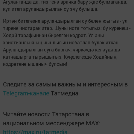
Агуланганда да, тиз генә врачка бару җае булмаганда,
күп итеп аруландырылган су эчү булыша.
Иртән битегезне аруландырылган су белән юыгыз - ул
тирене чистарак итәр. Шуны истә тотыгыз: бу күренеш -
Ходай тарафыннан бирелгән кодрәт. Ул аны
христианлыкның чынлыгын исбатлап бүләк иткән.
Аруландырылган суга баргач, чиркәүдә келәүдә дә
катнашырга тырышыгыз. Күңелегездә Ходайның
кодрәтенә ышаныч булсын!
Следите за самым важным и интересным в
Telegram-канале
Татмедиа
Читайте новости Татарстана в
национальном мессенджере MАХ:
https://max.ru/tatmedia