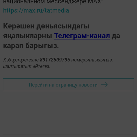
национальном мессенджере MАХ:
https://max.ru/tatmedia
Керәшен дөньясындагы
яңалыкларны
Телеграм-канал
да
карап барыгыз.
Хәбәрләрегезне
89172509795
номерына языгыз,
шалтыратып әйтегез.
Перейти на страницу новости