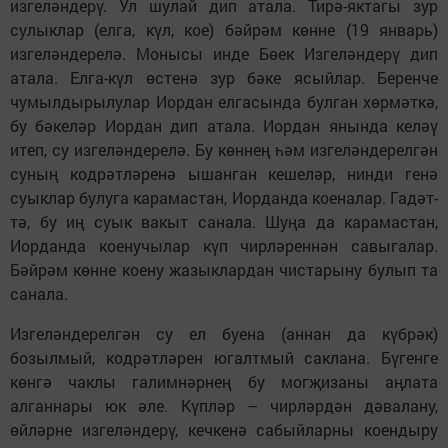
изгеләндерү. Ул шулай дип атала. Тирә-яктагы зур
сулыклар (елга, күл, кое) бәйрәм көнне (19 январь)
изгеләндерелә. Монысы инде Бөек Изгеләндерү дип
атала. Елга-күл өстенә зур бәке ясыйлар. Беренче
чумылдырылулар Иордан елгасында бул­ган хөрмәткә,
бу бәкеләр Иордан дип атала. Иордан янында келәү
итеп, су изгеләндерелә. Бу көннең һәм изгеләндерелгән
суның кодрәтләренә ышанган кешеләр, нинди генә
суыклар булуга карамастан, Иорданда коеналар. Гадәт­
тә, бу иң суык вакыт санала. Шуңа да карамастан,
Иорданда кое­нучылар күп чирләреннән савыгалар.
Бәйрәм көнне коену жазыклардан чиста­рыну булып та
санала.
Из­геләндерелгән су ел буена (аннан да күбрәк)
бозылмый, кодрәтләрен югалтмый саклана. Бү­генге
көнгә чаклы галим­нәрнең бу могҗизаны аңлата
алганнары юк әле. Күпләр – чирләрдән дәвалану,
өйләрне изгеләндерү, кечкенә сабый­ларны коендыру