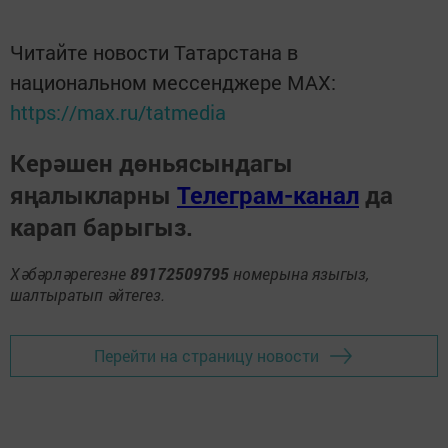
Читайте новости Татарстана в
национальном мессенджере MАХ:
https://max.ru/tatmedia
Керәшен дөньясындагы
яңалыкларны
Телеграм-канал
да
карап барыгыз.
Хәбәрләрегезне
89172509795
номерына языгыз,
шалтыратып әйтегез.
Перейти на страницу новости