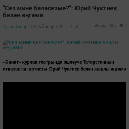
"Сез мине беләсезме?": Юрий Чуктиев
белән әңгәмә
Туганайлар,
18 гыйнвар 2021 - 11:31
1280
0
1
«Әкият» курчак театрында эшләүче Татарстанның
атказанган артисты Юрий Чуктиев белән җанлы әңгәмә