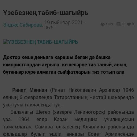
Үзебезнең табиб-шагыйрь
19 гыйнвар 2021 -
Эндже Сабирова,
1389
0
3
06:51
Доктор кеше дөньяга карашы белән дә башка
юмористлардан аерыла: кешеләрне тиз таный, аның
бүтәннәр күрә алмаган сыйфатларын тиз тотып ала
Ринат Мәннан
(Ринат Николаевич Архипов) 1946
елның 6 февралендә Татарстанның Чистай шәһәрендә
укытучы гаиләсендә туа.
Балачагы Шөгер (хәзерге Лениногорск) районында
уза. 1964 елда Казан медицина училищесын
тәмамлагач, Самара өлкәсенең Клявлино районында
фельдшер булып эшли, аннары Совет Армиясендә