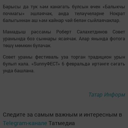
Барысы да тук һәм канәгать булсын өчен «Балыкчы
почмагы» эшләячәк, анда теләүчеләрне Нократ
балыгыннан аш һәм кайнар чәй белән сыйлаячаклар.
Мамадыш рәссамы Роберт Сәлахетдинов Совет
урамында боз сыннары ясаячак. Алар янында фотога
төшү мөмкин булачак.
Совет урамы фестиваль уза торган традицион урын
булып кала. «SunnуФЕСТ» 6 февральдә иртәнге сәгать
унда башлана.
Татар Информ
Следите за самым важным и интересным в
Telegram-канале
Татмедиа