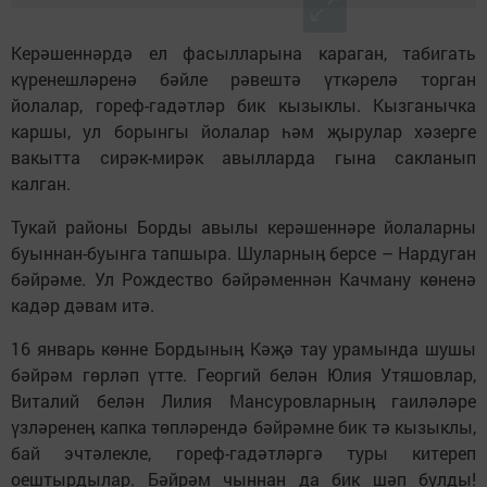
Керәшеннәрдә ел фасылларына караган, табигать
күренешләренә бәйле рәвештә үткәрелә торган
йолалар, гореф-гадәтләр бик кызыклы. Кызганычка
каршы, ул борынгы йолалар һәм җырулар хәзерге
вакытта сирәк-мирәк авылларда гына сакланып
калган.
Тукай районы Борды авылы керәшеннәре йолаларны
буыннан-буынга тапшыра. Шуларныӊ берсе – Нардуган
бәйрәме. Ул Рождество бәйрәменнән Качману көненә
кадәр дәвам итә.
16 январь көнне Бордыныӊ Кәҗә тау урамында шушы
бәйрәм гөрләп үтте. Георгий белән Юлия Утяшовлар,
Виталий белән Лилия Мансуровларныӊ гаиләләре
үзләренеӊ капка төпләрендә бәйрәмне бик тә кызыклы,
бай эчтәлекле, гореф-гадәтләргә туры китереп
оештырдылар. Бәйрәм чыннан да бик шәп булды!