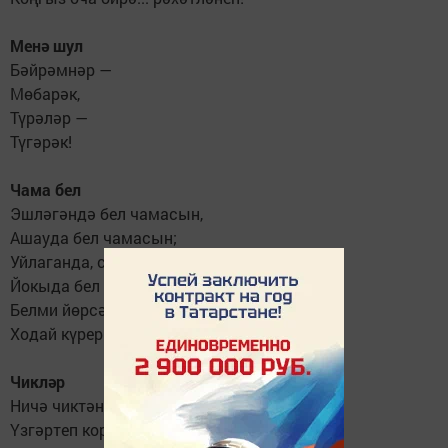
Менә шул
Бәйрәмнәр —
Мөбарәк,
Түрәләр —
Түгәрәк!
Чама бел
Эшләгәндә бел чамасын,
Ашауда бел чамасын;
Уйлаганда, сүз әйткәндә,
Йокыда бел чамасын;
Белми йөрсәң чамасын,
Ходай күрер чарасын!
Чикләр
Ничә чиктән тора икән
Үзгәртеп корулары?