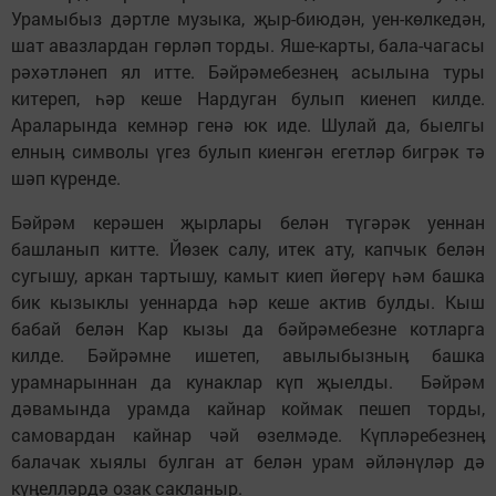
Урамыбыз дәртле музыка, җыр-биюдән, уен-көлкедән,
шат авазлардан гөрләп торды. Яше-карты, бала-чагасы
рәхәтләнеп ял итте. Бәйрәмебезнеӊ асылына туры
китереп, һәр кеше Нардуган булып киенеп килде.
Араларында кемнәр генә юк иде. Шулай да, быелгы
елныӊ символы үгез булып киенгән егетләр бигрәк тә
шәп күренде.
Бәйрәм керәшен җырлары белән түгәрәк уеннан
башланып китте. Йөзек салу, итек ату, капчык белән
сугышу, аркан тартышу, камыт киеп йөгерү һәм башка
бик кызыклы уеннарда һәр кеше актив булды. Кыш
бабай белән Кар кызы да бәйрәмебезне котларга
килде. Бәйрәмне ишетеп, авылыбызныӊ башка
урамнарыннан да кунаклар күп җыелды. Бәйрәм
дәвамында урамда кайнар коймак пешеп торды,
самовардан кайнар чәй өзелмәде. Күпләребезнеӊ
балачак хыялы булган ат белән урам әйләнүләр дә
күӊелләрдә озак сакланыр.