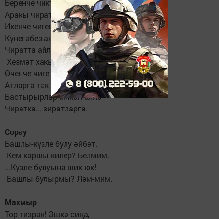
Беренче чиктә килделәр
Аракы чиратлары.
Икенче чиген дә күрдек,
Күнегәбез аңарга,
Чиратта айлар торабыз
Хезмәт хакын алырга.
Өченче чиге җиткәндә —
Атларга тәк атларга! —
Бастырырлар микән әллә
Чиратка... зиратларга.
Сорау
Башлы-күзле булу әйбәт.
Кем каршы килер? Белмим.
...Күзле булуына шик юк!
Башлы булырмы? Ләм-мим.
Махмыр
Тор тизрәк! Эшкә сиңа,