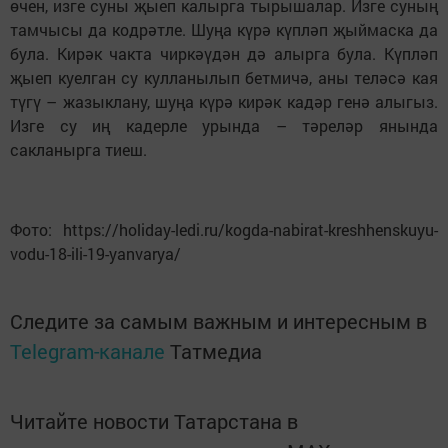
өчен, изге суны җыеп калырга тырыша­лар. Изге суның
тамчысы да кодрәтле. Шуңа күрә күпләп җыймаска да
була. Кирәк чакта чиркәүдән дә алырга була. Күпләп
җыеп куелган су кулланылып бетмичә, аны теләсә кая
түгү – жазыклану, шуңа күрә кирәк кадәр генә алыгыз.
Изге су иң кадерле урында – тәреләр янында
сакланырга тиеш.
Фото: https://holiday-ledi.ru/kogda-nabirat-kreshhenskuyu-
vodu-18-ili-19-yanvarya/
Следите за самым важным и интересным в
Telegram-канале
Татмедиа
Читайте новости Татарстана в