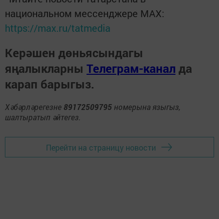
национальном мессенджере MАХ:
https://max.ru/tatmedia
Керәшен дөньясындагы
яңалыкларны
Телеграм-канал
да
карап барыгыз.
Хәбәрләрегезне
89172509795
номерына языгыз,
шалтыратып әйтегез.
Перейти на страницу новости