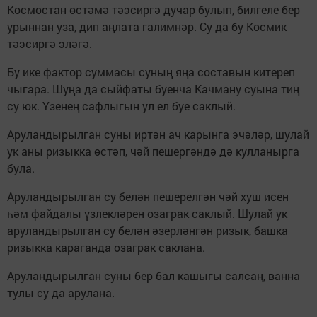
Космостан өстәмә тәэсиргә дучар булып, билгеле бер
урыннан уза, дип аңлата галимнәр. Су да бу Космик
тәэсиргә эләгә.
Бу ике фактор суммасы суның яңа составын китереп
чыгара. Шуңа да сыйфаты буенча Качману суына тиң
су юк. Үзенең сафлыгын ул ел буе саклый.
Аруландырылган суны иртән ач карынга эчәләр, шулай
ук аны ризыкка өстәп, чәй пешергәндә дә кулланырга
була.
Аруландырылган су белән пешерелгән чәй хуш исен
һәм файдалы үзлекләрен озаграк саклый. Шулай ук
аруландырылган су белән әзерләнгән ризык, башка
ризыкка караганда озаграк саклана.
Аруландырылган суны бер бал кашыгы салсаң, ванна
тулы су да арулана.