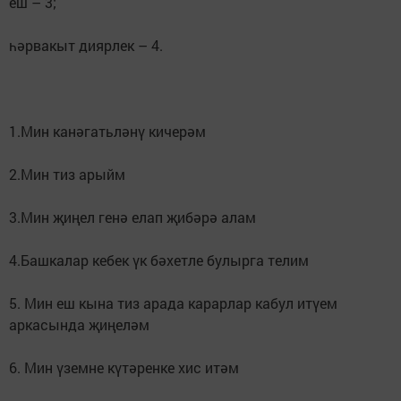
еш – 3;
һәрвакыт диярлек – 4.
1.Мин канәгатьләнү кичерәм
2.Мин тиз арыйм
3.Мин җиңел генә елап җибәрә алам
4.Башкалар кебек үк бәхетле булырга телим
5. Мин еш кына тиз арада карарлар кабул итүем
аркасында җиңеләм
6. Мин үземне күтәренке хис итәм