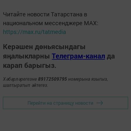
Читайте новости Татарстана в
национальном мессенджере MАХ:
https://max.ru/tatmedia
Керәшен дөньясындагы
яңалыкларны
Телеграм-канал
да
карап барыгыз.
Хәбәрләрегезне
89172509795
номерына языгыз,
шалтыратып әйтегез.
Перейти на страницу новости