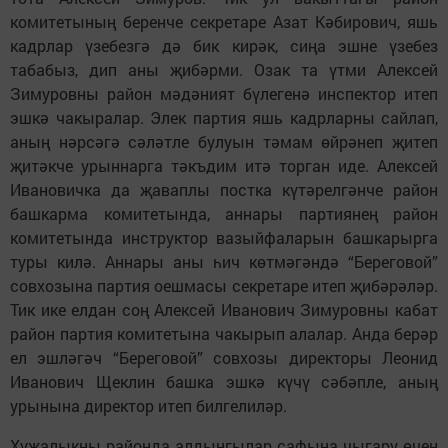
комитетының беренче секретаре Азат Кәбирович, яшь
кадрлар үзебезгә дә бик кирәк, сиңа эшне үзебез
табабыз, дип аны җибәрми. Озак та үтми Алексей
Зимуровны район мәдәният бүлегенә инспектор итеп
эшкә чакыралар. Элек партия яшь кадрларны сайлап,
аның нәрсәгә сәләтле булуын тәмам өйрәнеп җитеп
җитәкче урыннарга тәкъдим итә торган иде. Алексей
Ивановичка да җаваплы постка күтәрелгәнче район
башкарма комитетында, аннары партиянең район
комитетында инструктор вазыйфаларын башкарырга
туры килә. Аннары аны һич көтмәгәндә “Береговой”
совхозына партия оешмасы секретаре итеп җибәрәләр.
Тик ике елдан соң Алексей Иванович Зимуровны кабат
район партия комитетына чакырып алалар. Анда берәр
ел эшләгәч “Береговой” совхозы директоры Леонид
Иванович Щеклин башка эшкә күчү сәбәпле, аның
урынына директор итеп билгелиләр.
Хуҗалыкны районда алдынгылар сафына чыгару өчен