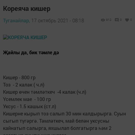
Кореяча кишер
Туганайлар,
17 октябрь 2021 - 08:18
912
0
0
Җайлы да, бик тәмле дә
Кишер - 800 гр
Тоз - 2 калак ( ч.л)
Кишер өчен тәмләткеч -4 калак (ч.л)
Үсемлек мае - 100 гр
Уксус - 1.5 кашык (ст.л)
Кишерне кырып тоз салып 30 мин калдырырга. Суын
сыгып түгәргә. Тәмләткеч, май белән уксусны
кайнатып салырга, яхшылап болгатырга һәм 2