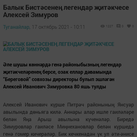
Балык Бистәсенең легендар җитәкчесе
Алексей Зимуров
Туганайлар,
17 октябрь 2021 - 10:11
1227
0
0
Әле шушы көннәрдә генә районыбызның легендар
җитәкчеләренең берсе, озак еллар дәвамында
“Береговой” совхозы директоры булып эшләгән
Алексей Иванович Зимуровка 80 яшь тулды
Алексей Иванович күрше Питрәч районының Янсуар
авылында дөньяга килә. Аннары алар ишле гаиләләре
белән Яңа Арыш авылына күченәләр. Биредә
Зимуровлар гаиләсе Миңнехановлар белән күршедә
генә гомер кичерәләр. Бик кечкенәдән үк ул әти-әнисе