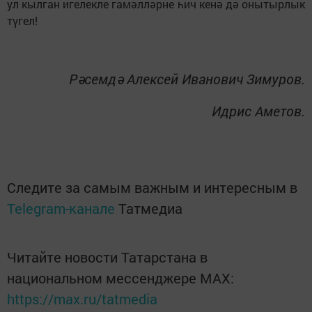
ул кылган игелекле гамәлләрне һич кенә дә онытырлык
түгел!
Рәсемдә Алексей Иванович Зимуров.
Идрис Аметов.
Следите за самым важным и интересным в
Telegram-канале
Татмедиа
Читайте новости Татарстана в
национальном мессенджере MАХ:
https://max.ru/tatmedia