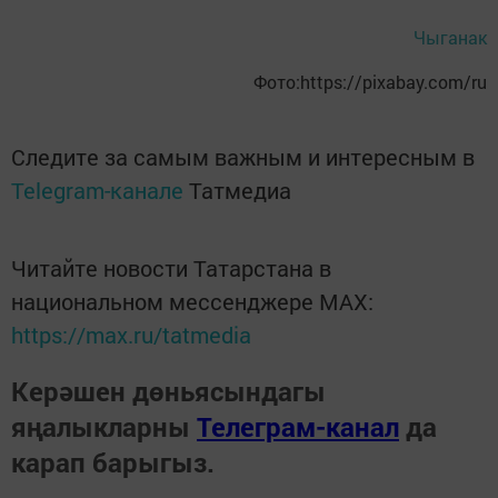
Чыганак
Фото:https://pixabay.com/ru
Следите за самым важным и интересным в
Telegram-канале
Татмедиа
Читайте новости Татарстана в
национальном мессенджере MАХ:
https://max.ru/tatmedia
Керәшен дөньясындагы
яңалыкларны
Телеграм-канал
да
карап барыгыз.