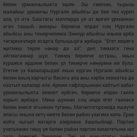
белән урманчылыкта эшли. Эш сөючән, тырыш
малайны урманчы Нургали абыйсы да бик тиз күреп
ала, үз итә. Баштагы мәлләрдә ул ат җигеп урманнан
агач ташый, аннары берничә елдан соң Нургали
абыйсы аны тимерчелеккә Зиннур абыйсы янына арба
тәгәрмәчләре ясарга булышырга җибәрә. “Егет кешегә
җитмеш төрле һөнәр дә аз”, дип тикмәгә генә
әйтмәгәннәр шул. Үзенең беренче остазы, якын
күршесе ярдәме белән ул тимерче һөнәренә ия була.
Егетне үз балаларыдай якын күргән Нургали абыйсы
белән аның карчыгы Васига апа аны хәрби хезмәткә дә
озатып калалар әле. Армия сафларыннан кайтып кабат
урманчылыкта хезмәт куйгач, берничә елдан гаилә
корып җибәрә. Менә шуннан соң инде егет гаиләсе
белән әнисе ягыннан туганы, Магнитогорскида яшәүче
апасы янына китү нияте белән район үзәгенә килә. Ерак
юлга чыгып китәргә әзерләнә башлыйлар. Партия
учетыннан төшү уе белән район партия комитетына юл
тота Алексей Зимуров. Тик ул вакыттагы район