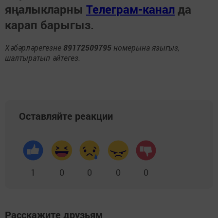
яңалыкларны
Телеграм-канал
да
карап барыгыз.
Хәбәрләрегезне
89172509795
номерына языгыз,
шалтыратып әйтегез.
Оставляйте реакции
1
0
0
0
0
Расскажите друзьям