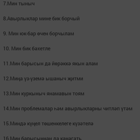
7.Мин тыныч
8.Авырлыклар мине бик борчый
9. Мин юк-бар өчен борчылам
10. Мин бик бәхетле
11.Мин барысын да йөрәккә якын алам
12.Миңа үз-үземә ышаныч җитми
13.Мин куркыныч янамавын тоям
14.Мин проблемалар һәм авырлыкларны читләп үтәм
15.Миндә күңел төшенкелеге күзәтелә
16.Мин барысыннан да канәгать