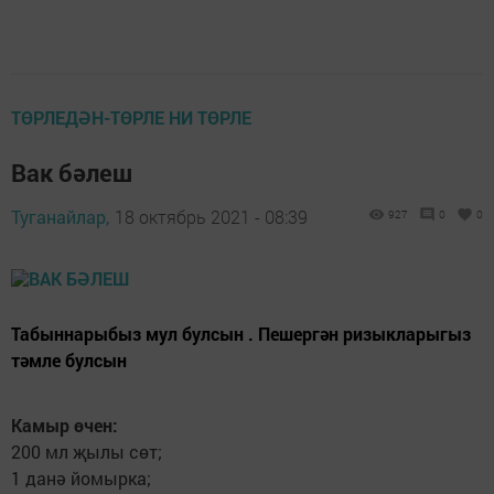
ТӨРЛЕДӘН-ТӨРЛЕ НИ ТӨРЛЕ
Вак бәлеш
Туганайлар,
18 октябрь 2021 - 08:39
927
0
0
Табыннарыбыз мул булсын . Пешергән ризыкларыгыз
тәмле булсын
Камыр өчен:
200 мл җылы сөт;
1 данә йомырка;