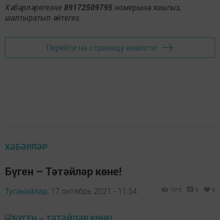
Хәбәрләрегезне
89172509795
номерына языгыз,
шалтыратып әйтегез.
Перейти на страницу новости
ХӘБӘРЛӘР
Бүген – Тәтәйләр көне!
Туганайлар,
17 октябрь 2021 - 11:54
1015
0
0