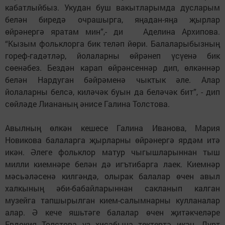
кабатлыйбыз. Укудан буш вакытларымда дусларым
белән биредә очрашырга, яңадан-яңа җырлар
өйрәнергә яратам мин”,- ди Аделина Архипова.
“Кызым фольклорга бик теләп йөри. Балаларыбызның
гореф-гадәтләр, йолаларны өйрәнеп үсүенә бик
сөенәбез. Бездән карап өйрәнсеннәр дип, өлкәннәр
белән Нардуган бәйрәменә чыктык әле. Алар
йолаларны белсә, киләчәк буын да беләчәк бит”, - дип
сөйләде Лиананың әнисе Галина Толстова.
Авылның өлкән кешесе Галина Иванова, Мария
Новикова балаларга җырларны өйрәнергә ярдәм итә
икән. Әлеге фольклор матур чыгышларыннан тыш
милли киемнәре белән дә игътибарга лаек. Киемнәр
мәсьәләсенә килгәндә, олырак балалар өчен авыл
халкының әби-бабайларыннан сакланып калган
музейга тапшырылган кием-салымнарны кулланалар
алар. Ә кече яшьтәге балалар өчен җитәкчеләре
Евдокия Толстова үз хисабына тектертә икән. Дүрт