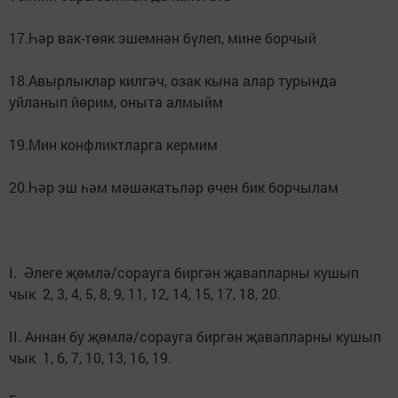
17.Һәр вак-төяк эшемнән бүлеп, мине борчый
18.Авырлыклар килгәч, озак кына алар турында
уйланып йөрим, оныта алмыйм
19.Мин конфликтларга кермим
20.Һәр эш һәм мәшәкатьләр өчен бик борчылам
I. Әлеге җөмлә/сорауга биргән җавапларны кушып
чык 2, 3, 4, 5, 8, 9, 11, 12, 14, 15, 17, 18, 20.
II. Аннан бу җөмлә/сорауга биргән җавапларны кушып
чык 1, 6, 7, 10, 13, 16, 19.