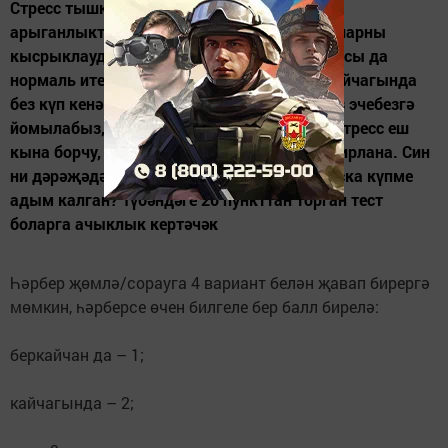
Стресс тышкы яки эчке конфликтлардан:
арыганлыктан, мәнфәгатьләрне, комплексларны
кысрыклаудан килеп чыга. Боларның барысы да
нормаль итеп яшәргә мөмкинлек бирми. Кайчагында
без күп кенә эмоцияләргә игътибар итми, үз эчебезгә
йомылабыз, сабыр булырга тырышабыз. Стресс еш
кына борчу, тынычсызлык хисе белән тасвирлана. Син
ни дәрәҗәдә борчу хисен кичерәсең? Стресска күпме
адым калган? Түбәндәге 20 пункттан торган тест
боларга ачыклык кертәчәк
Һәрбер җөмлә/сорауга 4 вариант белән җавап бирергә
мөмкин, һәрберсе өчен билгеле бер балл бирелә:
беркайчан да – 1;
кайчагында – 2;