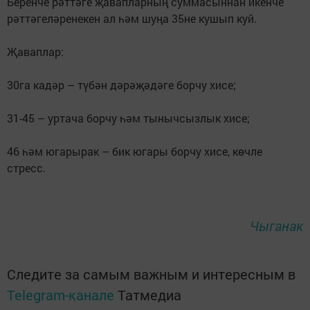
Беренче рәттәге җавапларның суммасыннан икенче
рәттәгеләренекен ал һәм шуңа 35не кушып куй.
Җаваплар:
30га кадәр – түбән дәрәҗәдәге борчу хисе;
31-45 – уртача борчу һәм тынычсызлык хисе;
46 һәм югарырак – бик югары борчу хисе, көчле
стресс.
Чыганак
Следите за самым важным и интересным в
Telegram-канале
Татмедиа