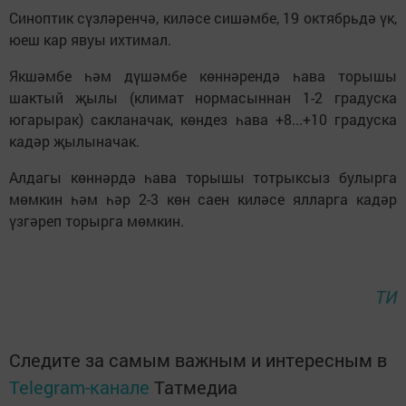
Синоптик сүзләренчә, киләсе сишәмбе, 19 октябрьдә үк,
юеш кар явуы ихтимал.
Якшәмбе һәм дүшәмбе көннәрендә һава торышы
шактый җылы (климат нормасыннан 1-2 градуска
югарырак) сакланачак, көндез һава +8...+10 градуска
кадәр җылыначак.
Алдагы көннәрдә һава торышы тотрыксыз булырга
мөмкин һәм һәр 2-3 көн саен киләсе ялларга кадәр
үзгәреп торырга мөмкин.
ТИ
Следите за самым важным и интересным в
Telegram-канале
Татмедиа