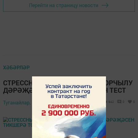
Перейти на страницу новости
ХӘБӘРЛӘР
СТРЕССНЫ НИЧЕК ТАНЫРГА? БОРЧЫЛУ
ДӘРӘҖӘСЕН ТИКШЕРӘ ТОРГАН ТЕСТ
Туганайлар,
17 октябрь 2021 - 10:30
942
0
0