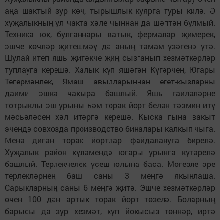
аңа шактый зур көч, тырышлык куярга туры килә. Ә
хуҗалыкның ул чакта хәле чыннан да шәптән булмый.
Техника юк, булганнары ватык, фермалар җимерек,
эшче көчләр җитешмәү дә аның тәмам үзәгенә үтә.
Шулай итеп яшь җитәкче җиң сызганып хезмәткәрләр
туплауга керешә. Халык күп яшәгән Күгәрчен, Югары
Тегермәнлек, Ямаш авылларыннан егет-кызларны
даими эшкә чакыра башлый. Яшь гаиләләрне
тотрыклы эш урыны һәм торак йорт белән тәэмин итү
мәсьәләсен хәл итәргә керешә. Кыска гына вакыт
эчендә совхозда производство биналары калкып чыга.
Менә дигән торак йортлар файдалануга бирелә.
Хуҗалык район күләмендә югары урынга күтәрелә
башлый. Терлекчелек үсеш юлына баса. Мөгезле эре
терлекләрнең баш саны 3 меңгә якынлаша.
Сарыкларның саны 6 меңгә җитә. Эшче хезмәткәрләр
өчен 100 дән артык торак йорт төзелә. Боларның
барысы да зур хезмәт, күп йокысыз төннәр, иртә