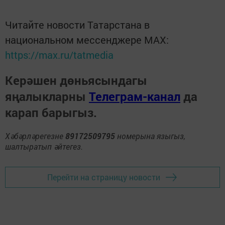
Читайте новости Татарстана в
национальном мессенджере MАХ:
https://max.ru/tatmedia
Керәшен дөньясындагы
яңалыкларны
Телеграм-канал
да
карап барыгыз.
Хәбәрләрегезне
89172509795
номерына языгыз,
шалтыратып әйтегез.
Перейти на страницу новости