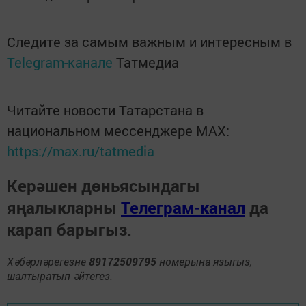
Следите за самым важным и интересным в
Telegram-канале
Татмедиа
Читайте новости Татарстана в
национальном мессенджере MАХ:
https://max.ru/tatmedia
Керәшен дөньясындагы
яңалыкларны
Телеграм-канал
да
карап барыгыз.
Хәбәрләрегезне
89172509795
номерына языгыз,
шалтыратып әйтегез.