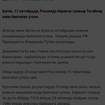
Бүген, 17 октябрьдә, Россиядә беренче тапкыр Тәтәйләр
көне билгеләп үтелә
Әтиләр көне бөтен ил буенча октябрьнең өченче
атнакөнендә билгеләп үтелә. Тиешле указны РФ
Президенты Владимир Путин имзалады.
Документта бу көн «гаилә институтын ныгыту һәм
балаларны тәрбияләүдә әтинең әһәмиятен арттыру
максатларында» билгеләнгән, диелә.
Моңа кадәр Әтиләр көне Россиянең 15 төбәгендә
билгеләп үтелә иде.
Күпчелек башка дәүләтләрдә Әтиләр көне июнь аеның
өченче якшәмбесендә билгеләп үтелә. Беренче тапкыр
бу дата АКШда 1910 елның 19 июнендә бәйрәм ителә.
1966 елдан илкүләм бәйрәмгә әйләнә.