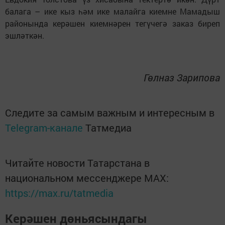
балага – ике кыз һәм ике малайга киемне Мамадыш
районында керәшен киемнәрен тегүчегә заказ биреп
эшләткән.
Гөлназ Зарипова
Следите за самым важным и интересным в
Telegram-канале
Татмедиа
Читайте новости Татарстана в
национальном мессенджере MАХ:
https://max.ru/tatmedia
Керәшен дөньясындагы