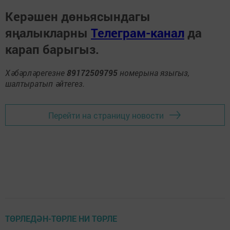
Керәшен дөньясындагы
яңалыкларны
Телеграм-канал
да
карап барыгыз.
Хәбәрләрегезне
89172509795
номерына языгыз,
шалтыратып әйтегез.
Перейти на страницу новости
ТӨРЛЕДӘН-ТӨРЛЕ НИ ТӨРЛЕ