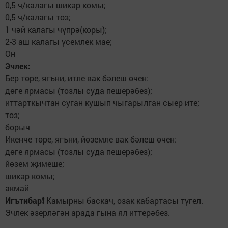
0,5 ч/калагы шикәр комы;
0,5 ч/калагы тоз;
1 чәй калагы чүпрә(коры);
2-3 аш калагы үсемлек мае;
Он
Эчлек:
Бер төре, ягъни, итле вак бәлеш өчен:
дөге ярмасы (тозлы суда пешерәбез);
иттарткычтан суган кушып чыгарылган сыер ите;
тоз;
борыч
Икенче төре, ягъни, йөземле вак бәлеш өчен:
дөге ярмасы (тозлы суда пешерәбез);
йөзем җимеше;
шикәр комы;
акмай
Игътибар❗
Камырны баскач, озак кабартасы түгел.
Эчлек әзерләгән арада гына ял иттерәбез.