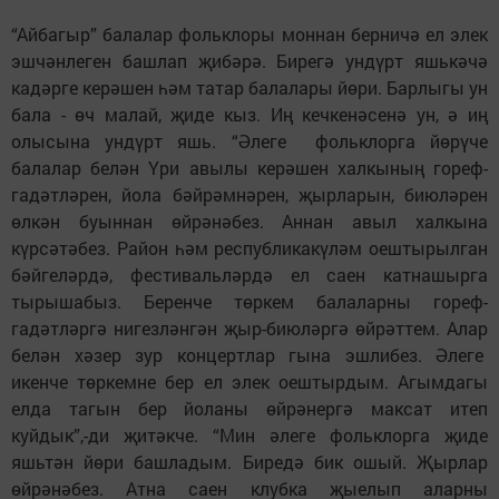
“Айбагыр” балалар фольклоры моннан берничә ел элек
эшчәнлеген башлап җибәрә. Бирегә ундүрт яшькәчә
кадәрге керәшен һәм татар балалары йөри. Барлыгы ун
бала - өч малай, җиде кыз. Иң кечкенәсенә ун, ә иң
олысына ундүрт яшь. “Әлеге фольклорга йөрүче
балалар белән Үри авылы керәшен халкының гореф-
гадәтләрен, йола бәйрәмнәрен, җырларын, биюләрен
өлкән буыннан өйрәнәбез. Аннан авыл халкына
күрсәтәбез. Район һәм республикакүләм оештырылган
бәйгеләрдә, фестивальләрдә ел саен катнашырга
тырышабыз. Беренче төркем балаларны гореф-
гадәтләргә нигезләнгән җыр-биюләргә өйрәттем. Алар
белән хәзер зур концертлар гына эшлибез. Әлеге
икенче төркемне бер ел элек оештырдым. Агымдагы
елда тагын бер йоланы өйрәнергә максат итеп
куйдык”,-ди җитәкче. “Мин әлеге фольклорга җиде
яшьтән йөри башладым. Биредә бик ошый. Җырлар
өйрәнәбез. Атна саен клубка җыелып аларны