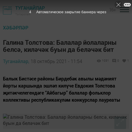
ТУГАНАЙЛАР
16+
3
Автоматическое закрытие баннера через
Татарстан
ХӘБӘРЛӘР
Галина Толстова: Балалар йолаларны
белсә, киләчәк буын да беләчәк бит
Туганайлар,
18 октябрь 2021 - 11:54
1031
0
1
Балык Бистәсе районы Бирдебәк авылы мәдәният
йорты каршында эшләп килүче Евдокия Толстова
җитәкчелегендәге “Айбагыр” балалар фольклор
коллективы республикакүләм конкурслар лауреаты