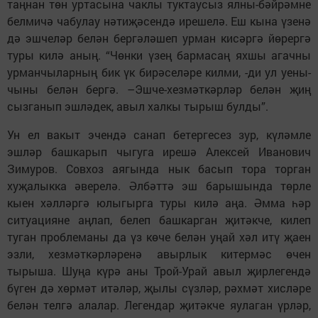
таңнан төн уртасына чаклы туктаусыз ялны-бәйрәмне
белмичә чабулау нәтиҗәсендә ирешелә. Еш кына үзенә
дә эшчеләр белән бергәләшеп урман кисәргә йөрергә
туры килә аның. “Чөнки үзең бармасаң яхшы агачны
урманчыларның бик үк бирәселәре килми, -ди ул уены-
чыны белән бергә. –Эшче-хезмәткәрләр белән җиң
сызганып эшләдек, авыл халкы тырыш булды”.
Ун ел вакыт эчендә санап бетергесез зур, күләмле
эшләр башкарып чыгуга ирешә Алексей Иванович
Зимуров. Совхоз аягында нык басып тора торган
хуҗалыкка әверелә. Әлбәттә эш барышында төрле
кыен хәлләргә юлыгырга туры килә аңа. Әмма һәр
ситуацияне аңлап, белеп башкарган җитәкче, килеп
туган проблеманы да үз көче белән уңай хәл итү җаен
эзли, хезмәткәрләренә авырлык китермәс өчен
тырыша. Шуңа күрә аны Трой-Урай авыл җирлегендә
бүген дә хөрмәт итәләр, җылы сүзләр, рәхмәт хисләре
белән телгә алалар. Легендар җитәкче яулаган үрләр,