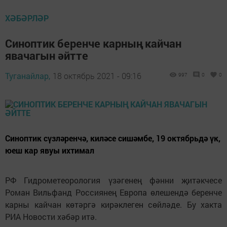
ХӘБӘРЛӘР
Синоптик беренче карның кайчан
явачагын әйтте
Туганайлар,
18 октябрь 2021 - 09:16
997
0
0
Синоптик сүзләренчә, киләсе сишәмбе, 19 октябрьдә үк,
юеш кар явуы ихтимал
РФ Гидрометеорология үзәгенең фәнни җитәкчесе
Роман Вильфанд Россиянең Европа өлешендә беренче
карны кайчан көтәргә кирәклеген сөйләде. Бу хакта
РИА Новости хәбәр итә.