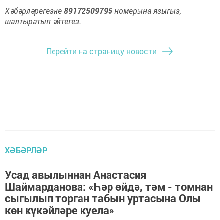
Хәбәрләрегезне
89172509795
номерына языгыз,
шалтыратып әйтегез.
Перейти на страницу новости
ХӘБӘРЛӘР
Усад авылыннан Анастасия
Шаймарданова: «Һәр өйдә, тәм - томнан
сыгылып торган табын уртасына Олы
көн күкәйләре куела»