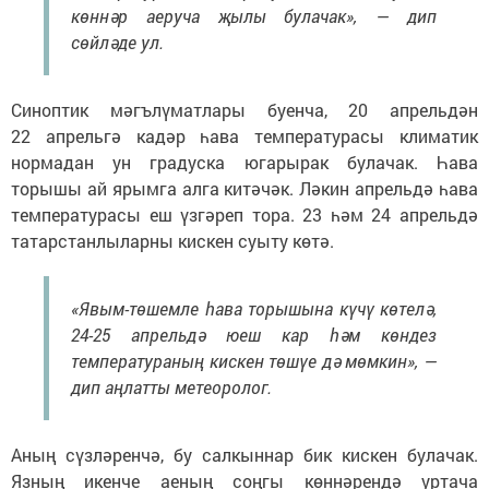
көннәр аеруча җылы булачак», — дип
сөйләде ул.
Синоптик мәгълүматлары буенча, 20 апрельдән
22 апрельгә кадәр һава температурасы климатик
нормадан ун градуска югарырак булачак. Һава
торышы ай ярымга алга китәчәк. Ләкин апрельдә һава
температурасы еш үзгәреп тора. 23 һәм 24 апрельдә
татарстанлыларны кискен суыту көтә.
«Явым-төшемле һава торышына күчү көтелә,
24-25 апрельдә юеш кар һәм көндез
температураның кискен төшүе дә мөмкин», —
дип аңлатты метеоролог.
Аның сүзләренчә, бу салкыннар бик кискен булачак.
Язның икенче аеның соңгы көннәрендә уртача