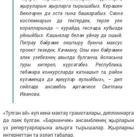
җыруларын җырларга тырышабыз. Керәшен
биюләрен дә оста гына башкарабыз. Сәхнә
костюмнарын да тектердек, төрле уен
коралларында – курайда, гөсләдә, кубызда
уйныйбыз. Кашыклар белән уйнау да ошый.
Питрау бәйрәме оештыру буенча махсус
проект төзедек. Качману, Олы көн бәйрәмен
элек үзебезнең авылда булганча, йоласына
туры китереп, күрсәтәбез. Республика,
төбәкара конкурсларда катнашып та, район
күләмендә дә җиңүләр яулыйбыз», – дип
сөйләде ансамбль җитәкчесе Светлана
Иванова.
«Тулган ай» күп кенә мактау грамоталары, дипломнарга
да лаек булган. «Бәрмәнчек» ансамбленең җырларын
үз репертуарларына алырга тырышалар. Җырларны
интернеттан та эзләп табалар.