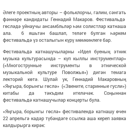
Әлеге проектның авторы – фольклорчы, галим, сәнгать
фәннәре кандидаты Геннадий Макаров. Фестивальдә
гөсләдә уйнаучы ансамбльләр һәм солистлар катнаша
ала. 6 яшьтән башлап, теләге булган һәркем
фестивальдә үз осталыгын күрү мөмкинлеге бар.
Фестивальдә катнашучыларны «Идел буеның этник
музыка культурасында – күп кыллы инструментлар»
(«Многострунные инструменты в этнической
музыкальной культуре Поволжья») дигән темага
лекторий көтә. Шулай ук, Геннадий Макаровның
«Яңгыра, борынгы гөслә» («Звените, старинные гусли»)
китабы да тәкъдим ителәчәк. Соңыннан
фестивальдә катнашучылар концерты була.
«Яңгыра, борынгы гөслә» фестивалендә катнашу өчен
22 апрельгә кадәр түбәндәге ссылка аша кереп заявка
калдырырга кирәк: