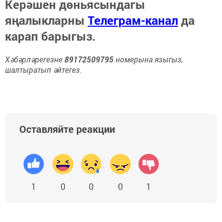
Керәшен дөньясындагы
яңалыкларны
Телеграм-канал
да
карап барыгыз.
Хәбәрләрегезне
89172509795
номерына языгыз,
шалтыратып әйтегез.
Оставляйте реакции
1
0
0
0
1