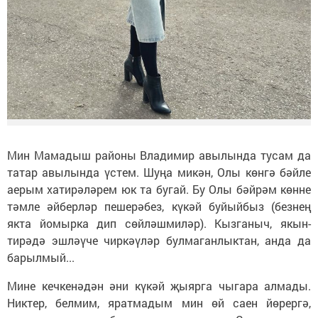
Мин Мамадыш районы Владимир авылында тусам да
татар авылында үстем. Шуңа микән, Олы көнгә бәйле
аерым хатирәләрем юк та бугай. Бу Олы бәйрәм көнне
тәмле әйберләр пешерәбез, күкәй буйыйбыз (безнең
якта йомырка дип сөйләшмиләр). Кызганыч, якын-
тирәдә эшләүче чиркәүләр булмаганлыктан, анда да
барылмый...
Мине кечкенәдән әни күкәй җыярга чыгара алмады.
Никтер, белмим, яратмадым мин өй саен йөрергә,