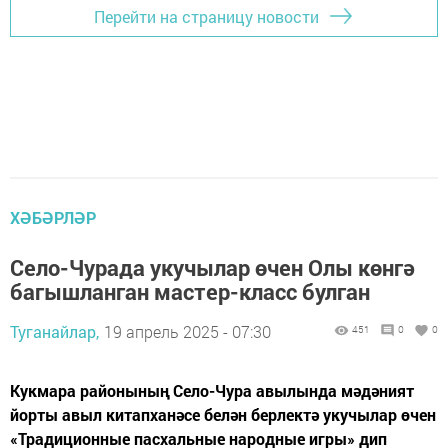
Перейти на страницу новости
ХӘБӘРЛӘР
Село-Чурада укучылар өчен Олы көнгә
багышланган мастер-класс булган
Туганайлар,
19 апрель 2025 - 07:30
451
0
0
Кукмара районының Село-Чура авылында мәдәният
йорты авыл китапханәсе белән берлектә укучылар өчен
«Традиционные пасхальные народные игры» дип