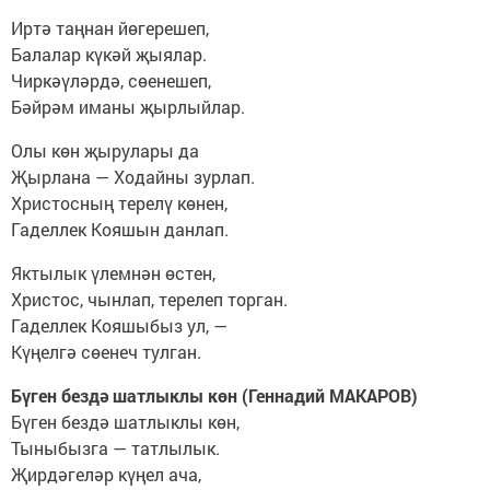
Иртә таңнан йөгерешеп,
Балалар күкәй җыялар.
Чиркәүләрдә, сөенешеп,
Бәйрәм иманы җырлыйлар.
Олы көн җырулары да
Җырлана — Ходайны зурлап.
Христосның терелү көнен,
Гаделлек Кояшын данлап.
Яктылык үлемнән өстен,
Христос, чынлап, терелеп торган.
Гаделлек Кояшыбыз ул, —
Күңелгә сөенеч тулган.
Бүген бездә шатлыклы көн (Геннадий МАКАРОВ)
Бүген бездә шатлыклы көн,
Тыныбызга — татлылык.
Җирдәгеләр күңел ача,