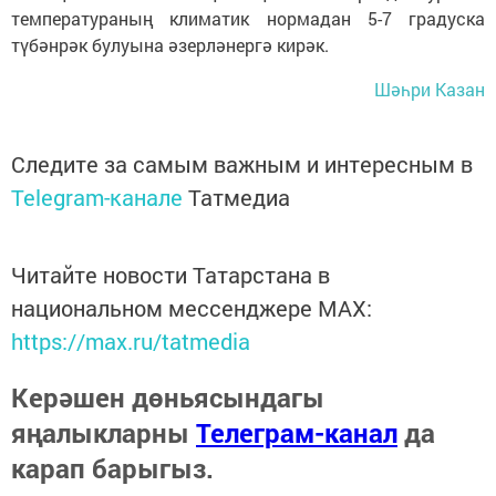
температураның климатик нормадан 5-7 градуска
түбәнрәк булуына әзерләнергә кирәк.
Шәһри Казан
Следите за самым важным и интересным в
Telegram-канале
Татмедиа
Читайте новости Татарстана в
национальном мессенджере MАХ:
https://max.ru/tatmedia
Керәшен дөньясындагы
яңалыкларны
Телеграм-канал
да
карап барыгыз.