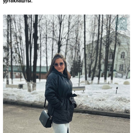
уртаклашты.