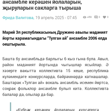
ансамбле керәшен йолаларын,
җыруларын сакларга тырыша
Фрида Вәлитова,
19 апрель 2025 - 07:45
459
0
0
Марий Эл республикасының Дружино авылы мәдәният
йорты карамагындагы “Тулган ай” ансамбле 2006 елда
оештырыла.
Башта бу ансамбльдә барлыгы 6 кыз гына була. Авыл,
район мәдәният йортында чыгышлар ясыйлар. Ә
хәзерге вакытта коллективта 15 кеше, республика
күләмендәге конкурсларда, бәйрәмнәрдә катнашалар.
Баштарак «Тулган ай» вокаль ансамбль исемен йөртсә,
соңрак фольклор ансамбле булып китә. Коллективта
балалар да, олылар да бар.
«Күбрәк керәшен йолаларын күрсәтергә,