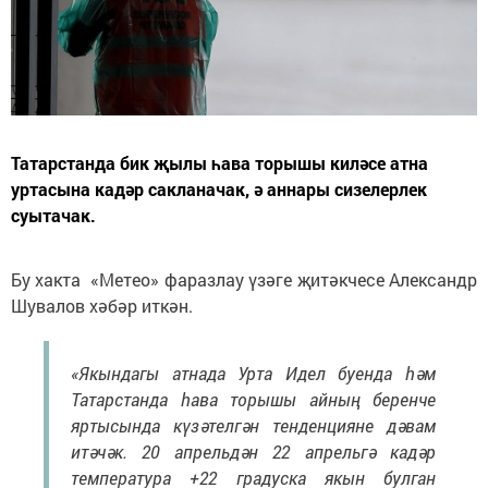
Татарстанда бик җылы һава торышы киләсе атна
уртасына кадәр сакланачак, ә аннары сизелерлек
суытачак.
Бу хакта «Метео» фаразлау үзәге җитәкчесе Александр
Шувалов хәбәр иткән.
«Якындагы атнада Урта Идел буенда һәм
Татарстанда һава торышы айның беренче
яртысында күзәтелгән тенденцияне дәвам
итәчәк. 20 апрельдән 22 апрельгә кадәр
температура +22 градуска якын булган