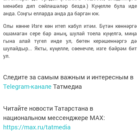
менәбез дип сөйләшәләр бездә.) Күңелле була иде
анда. Соңгы елларда анда да барган юк.
Олы көнне Изге көн итеп кабул итәм. Бүтән көннәргә
ошамаган сере бар аның, шулай тоела күңелгә, миңа
гына алай түгел инде ул, бөтен керәшеннәргэ дә
шулайдыр... Якты, күңелле, сөенечле, изге бәйрәм бит
ул.
Следите за самым важным и интересным в
Telegram-канале
Татмедиа
Читайте новости Татарстана в
национальном мессенджере MАХ:
https://max.ru/tatmedia