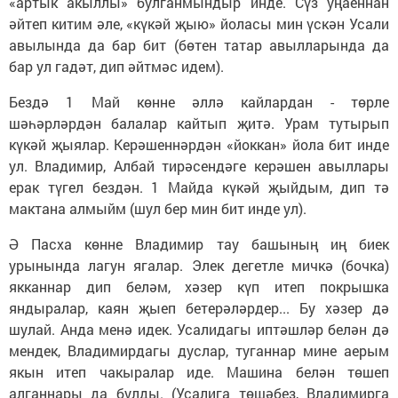
«артык акыллы» булганмындыр инде. Сүз уңаеннан
әйтеп китим әле, «күкәй җыю» йоласы мин үскән Усали
авылында да бар бит (бөтен татар авылларында да
бар ул гадәт, дип әйтмәс идем).
Бездә 1 Май көнне әллә кайлардан - төрле
шәһәрләрдән балалар кайтып җитә. Урам тутырып
күкәй җыялар. Керәшеннәрдән «йоккан» йола бит инде
ул. Владимир, Албай тирәсендәге керәшен авыллары
ерак түгел бездән. 1 Майда күкәй җыйдым, дип тә
мактана алмыйм (шул бер мин бит инде ул).
Ә Пасха көнне Владимир тау башының иң биек
урынында лагун ягалар. Элек дегетле мичкә (бочка)
якканнар дип беләм, хәзер күп итеп покрышка
яндыралар, каян җыеп бетерәләрдер... Бу хәзер дә
шулай. Анда менә идек. Усалидагы иптәшләр белән дә
мендек, Владимирдагы дуслар, туганнар мине аерым
якын итеп чакыралар иде. Машина белән төшеп
алганнары да булды. (Усалига төшәбез, Владимирга