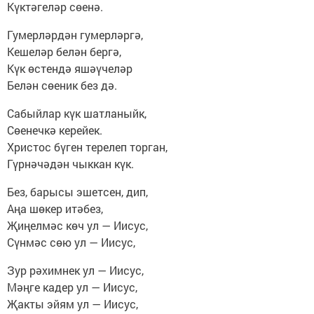
Күктәгеләр сөенә.
Гумерләрдән гумерләргә,
Кешеләр белән бергә,
Күк өстендә яшәүчеләр
Белән сөеник без дә.
Сабыйлар күк шатланыйк,
Сөенечкә керейек.
Христос бүген терелеп торган,
Гүрнәчәдән чыккан күк.
Без, барысы эшетсен, дип,
Аңа шөкер итәбез,
Җиңелмәс көч ул — Иисус,
Сүнмәс сөю ул — Иисус,
Зур рәхимнек ул — Иисус,
Мәңге кадер ул — Иисус,
Җакты эйям ул — Иисус,