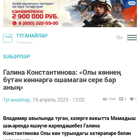
ТУГАНАЙЛАР
16+
Татарстан
ХӘБӘРЛӘР
Галина Константинова: «Олы көннең
бүтән көннәргә ошамаган сере бар
аның»
Туганайлар,
19 апрель 2025 - 13:00
1243
0
1
Владимир авылында туган, хәзерге вакытта Мамадыш
шәһәрендә яшәүче карендәшебез Галина
Константинова Олы көн турындагы хатирәләре белән