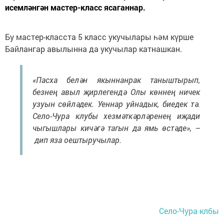
исемләнгән мастер-класс ясаганнар.
Бу мастер-класста 5 класс укучылары һәм күрше
Байлангар авылынна да укучылар катнашкан.
«Пасха белән якыннанрак таныштырып,
безнең авыл җирлегендә Олы көннең ничек
узуын сөйләдек. Уеннар уйнадык, биедек тә.
Село-Чура клубы хезмәткәрләренең иҗади
чыгышлары кичәгә тагын да ямь өстәде», –
дип яза оештыручылар.
Село-Чура клбы