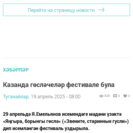
Перейти на страницу новости
ХӘБӘРЛӘР
Казанда гөсләчеләр фестивале була
Туганайлар,
19 апрель 2025 - 08:00
525
0
0
29 апрельдә Я.Емельянов исемендәге мәдәни үзәктә
«Яңгыра, борынгы гөслә» («Звените, старинные гусли»)
дип исемләнгән фестиваль уздырыла.