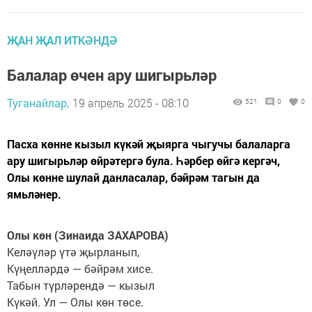
ҖАН ҖАЛ ИТКӘНДӘ
Балалар өчен ару шигырьләр
Туганайлар,
19 апрель 2025 - 08:10
521
0
0
Пасха көнне кызыл күкәй җыярга чыгучы балаларга
ару шигырьләр өйрәтергә була. Һәрбер өйгә кергәч,
Олы көнне шулай данласалар, бәйрәм тагын да
ямьләнер.
Олы көн (Зинаида ЗАХАРОВА)
Келәүләр үтә җырланып,
Күңелләрдә — бәйрәм хисе.
Табын түрләрендә — кызыл
Күкәй. Ул — Олы көн төсе.