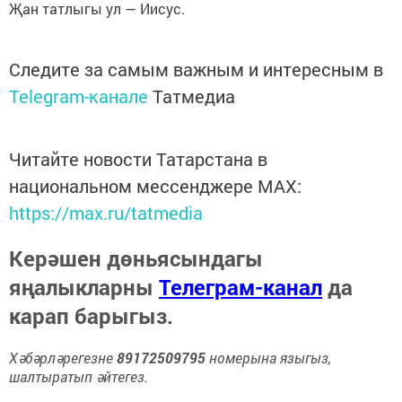
Җан татлыгы ул — Иисус.
Следите за самым важным и интересным в
Telegram-канале
Татмедиа
Читайте новости Татарстана в
национальном мессенджере MАХ:
https://max.ru/tatmedia
Керәшен дөньясындагы
яңалыкларны
Телеграм-канал
да
карап барыгыз.
Хәбәрләрегезне
89172509795
номерына языгыз,
шалтыратып әйтегез.