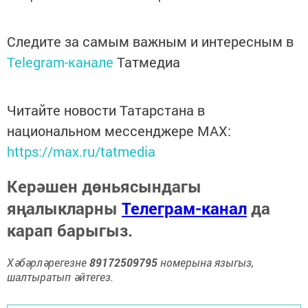
Следите за самым важным и интересным в
Telegram-канале
Татмедиа
Читайте новости Татарстана в
национальном мессенджере MАХ:
https://max.ru/tatmedia
Керәшен дөньясындагы
яңалыкларны
Телеграм-канал
да
карап барыгыз.
Хәбәрләрегезне
89172509795
номерына языгыз,
шалтыратып әйтегез.