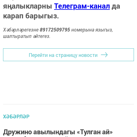
яңалыкларны
Телеграм-канал
да
карап барыгыз.
Хәбәрләрегезне
89172509795
номерына языгыз,
шалтыратып әйтегез.
Перейти на страницу новости
ХӘБӘРЛӘР
Дружино авылындагы «Тулган ай»