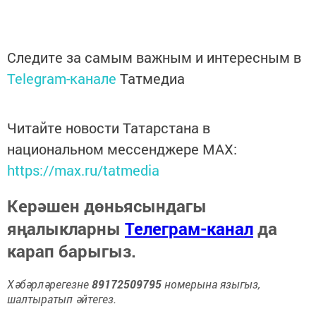
Следите за самым важным и интересным в
Telegram-канале
Татмедиа
Читайте новости Татарстана в
национальном мессенджере MАХ:
https://max.ru/tatmedia
Керәшен дөньясындагы
яңалыкларны
Телеграм-канал
да
карап барыгыз.
Хәбәрләрегезне
89172509795
номерына языгыз,
шалтыратып әйтегез.