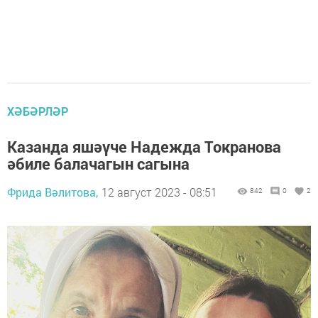
ХӘБӘРЛӘР
Казанда яшәүче Надежда Токранова
әбиле балачагын сагына
Фрида Вәлитова,
12 август 2023 - 08:51
842
0
2