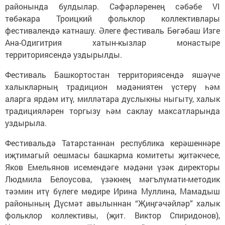
районында булдылар. Сәфәрләренең сәбәбе VI
төбәкара Троицкий фольклор коллективлары
фестивалендә катнашу. Әлеге фестиваль Бөгәбаш Изге
Ана-Одигитрия хатын-кызлар монастыре
территориясендә уздырылды.
Фестиваль Башкортостан территориясендә яшәүче
халыкларның традицион мәдәниятен үстерү һәм
аларга ярдәм итү, милләтара дуслыкны ныгыту, халык
традицияләрен торгызу һәм саклау максатларында
уздырыла.
Фестивальдә Татарстаннан республика керәшеннәре
иҗтимагый оешмасы башкарма комитеты җитәкчесе,
Яков Емельянов исемендәге мәдәни үзәк директоры
Людмила Белоусова, үзәкнең мәгълүмати-методик
тәэмин итү бүлеге мөдире Ирина Муллина, Мамадыш
районының Дүсмәт авылыннан “Җиңгәчәйләр” халык
фольклор коллективы, (җит. Виктор Спиридонов),