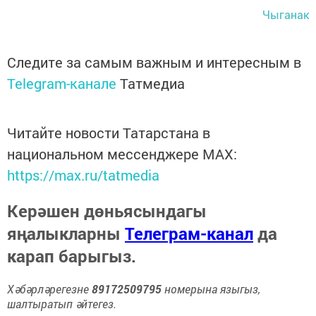
Чыганак
Следите за самым важным и интересным в
Telegram-канале
Татмедиа
Читайте новости Татарстана в
национальном мессенджере MАХ:
https://max.ru/tatmedia
Керәшен дөньясындагы
яңалыкларны
Телеграм-канал
да
карап барыгыз.
Хәбәрләрегезне
89172509795
номерына языгыз,
шалтыратып әйтегез.