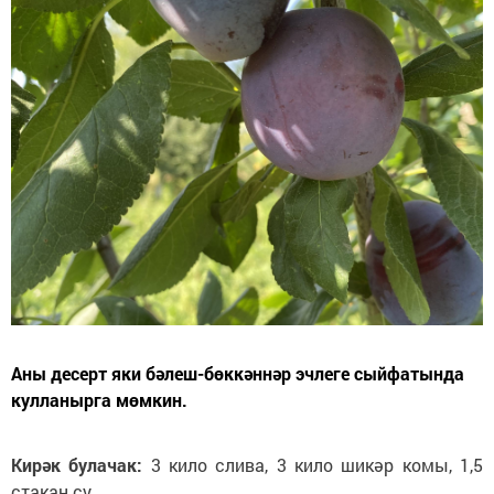
Аны десерт яки бәлеш-бөккәннәр эчлеге сыйфатында
кулланырга мөмкин.
Кирәк булачак:
3 кило слива, 3 кило шикәр комы, 1,5
стакан су.