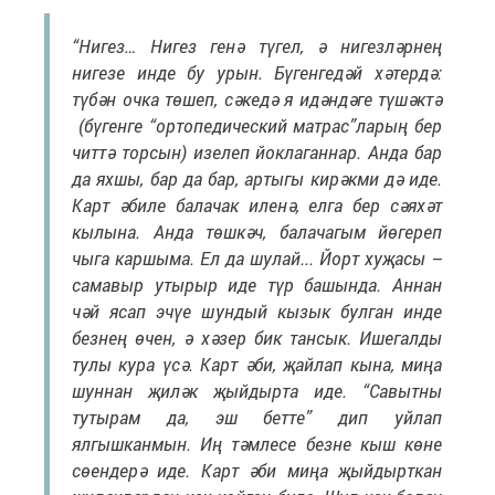
“Нигез… Нигез генә түгел, ә нигезләрнең
нигезе инде бу урын. Бүгенгедәй хәтердә:
түбән очка төшеп, сәкедә я идәндәге түшәктә
(бүгенге “ортопедический матрас”ларың бер
читтә торсын) изелеп йоклаганнар. Анда бар
да яхшы, бар да бар, артыгы кирәкми дә иде.
Карт әбиле балачак иленә, елга бер сәяхәт
кылына. Анда төшкәч, балачагым йөгереп
чыга каршыма. Ел да шулай... Йорт хуҗасы –
самавыр утырыр иде түр башында. Аннан
чәй ясап эчүе шундый кызык булган инде
безнең өчен, ә хәзер бик тансык. Ишегалды
тулы кура үсә. Карт әби, җайлап кына, миңа
шуннан җиләк җыйдырта иде. “Савытны
тутырам да, эш бетте” дип уйлап
ялгышканмын. Иң тәмлесе безне кыш көне
сөендерә иде. Карт әби миңа җыйдырткан