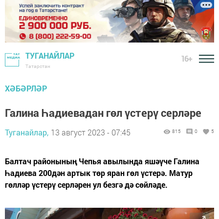
ТУГАНАЙЛАР
16+
Татарстан
ХӘБӘРЛӘР
Галина Һадиевадан гөл үстерү серләре
Туганайлар,
13 август 2023 - 07:45
815
0
5
Балтач районының Чепья авылында яшәүче Галина
Һадиева 200дән артык төр яран гөл үстерә. Матур
гөлләр үстерү серләрен ул безгә дә сөйләде.