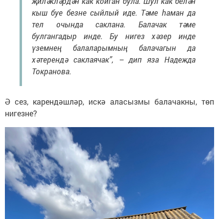
җиләкләрдән как койган була. Шул как белән
кыш буе безне сыйлый иде. Тәме һаман да
тел очында саклана. Балачак тәме
булгангадыр инде. Бу нигез хәзер инде
үземнең балаларымның балачагын да
хәтерендә саклаячак”, – дип яза Надежда
Токранова.
Ә сез, карендәшләр, искә аласызмы балачакны, төп
нигезне?