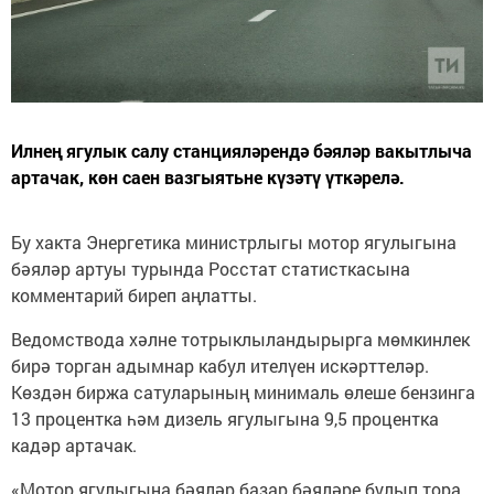
Илнең ягулык салу станцияләрендә бәяләр вакытлыча
артачак, көн саен вазгыятьне күзәтү үткәрелә.
Бу хакта Энергетика министрлыгы мотор ягулыгына
бәяләр артуы турында Росстат статисткасына
комментарий биреп аңлатты.
Ведомствода хәлне тотрыклыландырырга мөмкинлек
бирә торган адымнар кабул ителүен искәрттеләр.
Көздән биржа сатуларының минималь өлеше бензинга
13 процентка һәм дизель ягулыгына 9,5 процентка
кадәр артачак.
«Мотор ягулыгына бәяләр базар бәяләре булып тора,