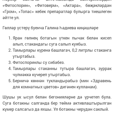
«Фитоспорин», «Фитоверм», «Актара», бөҗәкләрдән
«Гром», «Топас» кебек препаратлар булырга тиешлеген
әйтте ул.
Гөлләр үстерү буенча Галина Һадиева киңәшләре
Яран гөлнең ботагын үткен пычак белән кисеп
алып, стакандагы суга салып куябыз.
Тамырлары күренә башлагач, 0,2 литрлы стаканга
утыртабыз.
Фитоспоринлы су сибәбез.
Тамырлары стаканны тутыра башлагач, зуррак
чүлмәккә күчереп утыртабыз.
Берничә көннән тукландырабыз (мин «Здравень
для комнатных цветов» дигәнен кулланам).
Шушы ук ысул белән бегонияләрне дә үрчетеп була.
Суга ботакны салганда бер төймә активлаштырылган
күмер салсагыз да яхшы. Ул ботакны черүдән саклый.