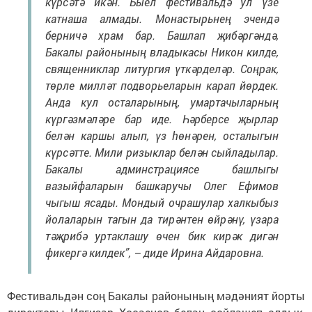
күрсәтә икән. Быел фестивальдә ул үзе
катнаша алмады. Монастырьнең эчендә
берничә храм бар. Башлап җибәргәндә,
Бакалы районының владыкасы Никон килде,
священниклар литургия үткәрделәр. Соңрак,
төрле милләт подворьеларын карап йөрдек.
Анда кул осталарының, умартачыларның
күргәзмәләре бар иде. Һәрберсе җырлар
белән каршы алып, үз һөнәрен, осталыгын
күрсәтте. Мили ризыклар белән сыйладылар.
Бакалы админстрациясе башлыгы
вазыйфаларын башкаручы Олег Ефимов
чыгыш ясады. Мондый очрашулар халкыбыз
йолаларын тагын да тирәнтен өйрәнү, үзара
тәҗрибә уртаклашу өчен бик кирәк дигән
фикергә килдек”, – диде Ирина Айдаровна.
Фестивальдән соң Бакалы районының мәдәният йорты