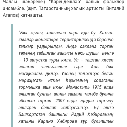
Чаллы шәһәренең “Карендешләр” халык фольклор
ансамбле, (җит. Татарстанның халык артисты Виталий
Агапов) катнашты.
“Бик җылы, халыкчан чара иде бу. Хатын-
кызлар монастыре территориясендә беренче
тапкыр уздырылды. Анда саклана торган
тәренең табылган вакыты нәкъ шушы көнгә
– 10 августка туры килә. Ул – таштан кисеп
ясалган үзенчәлекле тәре. Аны бик
могҗизалы, диләр. Үзенең теләкләре белән
мөрәҗәгать иткән һәркемнең сораганы
тормышка аша икән. Монастырь 1915 елда
ачылган булган, аннан замана таләбе буенча
ябылып торган. 2007 елда яңадан торгызу
эшләрен башлап җибәргәннәр. Бу эштә
Башкортстан башлыгы Радий Хәбировның
хатыны Каринэ Хәбирова зур булышлык