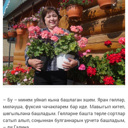
– Бу – минем уйнап кына башлаган эшем. Яран гөлләр,
миләүшә, фуксия чәчәкләрем бар иде. Мавыгып китеп,
шөгыльләнә башладым. Гөлләрне башта төрле сортлар
сатып алып, соңыннан булганнарын үрчетә башладым,
– ди Галина.