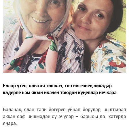
Еллар үтеп, олыгая төшкәч, төп нигезнең никадәр
кадерле һәм якын икәнен тоюдан күңелләр нечкәрә.
Балачак, ялан тәпи йөгереп уйнап йөрүләр, чылтырап
аккан саф чишмәдән су эчүләр – барысы да хәтердә
яңара.