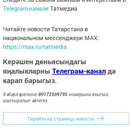
Telegram-канале
Татмедиа
Читайте новости Татарстана в
национальном мессенджере MАХ:
https://max.ru/tatmedia
Керәшен дөньясындагы
яңалыкларны
Телеграм-канал
да
карап барыгыз.
Хәбәрләрегезне
89172509795
номерына языгыз,
шалтыратып әйтегез.
Перейти на страницу новости