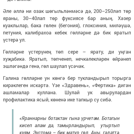
Әле әллә ни озак шөгыльләнмәсә дә, 200–250ләп төр
яраны, 30–40лап төр фуксиясе бар аның. Хәзер
куаклылар, бака гөлен (бегония), глоксиния, миләүшә,
петуния, калибрахоа кебек гөлләрне дә бик яратып
үстерә ул.
Гөлләрне үстерүнең төп сере – ярату, ди уңган
хуҗабикә. Яратып, төпченеп, нечкәлекләрен өйрәнеп
эшләгәндә генә, гөл шаулап үсәчәк.
Галина гөлләрне ун көнгә бер тукландырып торырга
кирәклеген искәртә. Үзе «Здравень», «Фертика» дигән
ашламалар куллана. Шулай ук авырулардан
профилактика ясый, көненә ике тапкыр су сибә.
«Яраннарны ботактан гына үрчетәм. Ботагын
кисеп алам да, тамырландырып, утыртып
куям. Эустома – бик матур гөл. Аны, гадәттә,