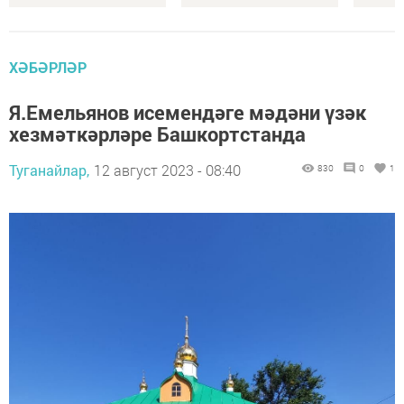
ХӘБӘРЛӘР
Я.Емельянов исемендәге мәдәни үзәк
хезмәткәрләре Башкортстанда
Туганайлар,
12 август 2023 - 08:40
830
0
1