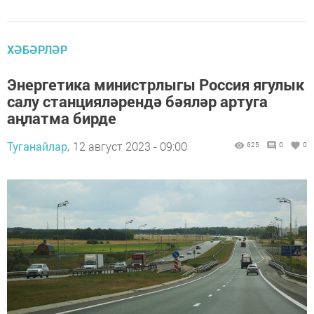
ХӘБӘРЛӘР
Энергетика министрлыгы Россия ягулык
салу станцияләрендә бәяләр артуга
аңлатма бирде
Туганайлар,
12 август 2023 - 09:00
625
0
0