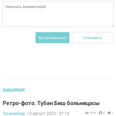
Отправить
Авторизоваться
ХӘБӘРЛӘР
Ретро-фото. Түбән Биш больницасы
Туганайлар,
13 август 2023 - 07:15
1019
0
1