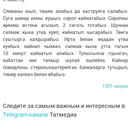
Сливаны юып, төшен алабыз да кәстрүлгә салабыз.
Суга шикәр комы кушып, сироп кайнатабыз. Сиропны
җимеш өстенә агызып, 2 сәгать тотабыз. Шуннан
салмак кына утка куеп, кайнатып чыгарабыз. Төнгә
суытырга калдырабыз. Иртә белән яңадан утка
куябыз: кайнап чыккач, салмак кына утта тагын
10 минут кайнатып алабыз. Тулысынча суынгач,
кабаттан ике тапкыр шулай эшлибез. Кайнар
повидлоны стерильләштерелгән банкаларга тутырып,
тимер капкач белән ябабыз.
1001 киңәш
Следите за самым важным и интересным в
Telegram-канале
Татмедиа