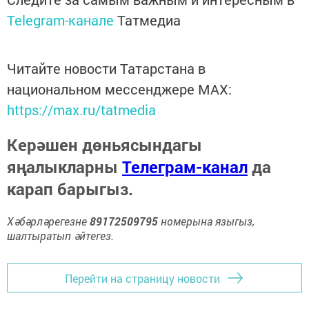
Telegram-канале
Татмедиа
Читайте новости Татарстана в
национальном мессенджере MАХ:
https://max.ru/tatmedia
Керәшен дөньясындагы
яңалыкларны
Телеграм-канал
да
карап барыгыз.
Хәбәрләрегезне
89172509795
номерына языгыз,
шалтыратып әйтегез.
Перейти на страницу новости