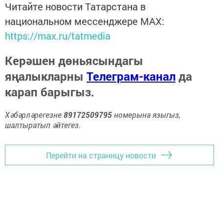
Читайте новости Татарстана в
национальном мессенджере MАХ:
https://max.ru/tatmedia
Керәшен дөньясындагы
яңалыкларны
Телеграм-канал
да
карап барыгыз.
Хәбәрләрегезне
89172509795
номерына языгыз,
шалтыратып әйтегез.
Перейти на страницу новости