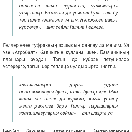
орлыктан алып, зурайтып, чүлмәкләргә
утырталар. Ботактан да үрчетеп була. Әле бу
төр гөлне үземә яңа ачтым. Нәтиҗәсен вакыт
күрсәтер», – дип сөйли Галина Һадиева.
Гөлләр өчен туфракның яхшысын сайлау да мөһим. Ул
үзе «Агробалт» балчыгын куллана икән. Бакчачының
планнары зурдан. Тагын да күбрәк петунияләр
үстерергә, тагын бер теплица булдырырга ниятли.
«Бакчачыларга дәүләт ярдәме
программалары булса, яхшы булыр иде. Мин
моны эш төсле дә күрмим, чәчәк үстерү
җанга рәхәтлек бирә. Гөлләр тырышларны
ярата, ялкауларны сөйми», – дип шаярта ул.
Һәрбер бакчачы аптечкасында бактерияләрдән