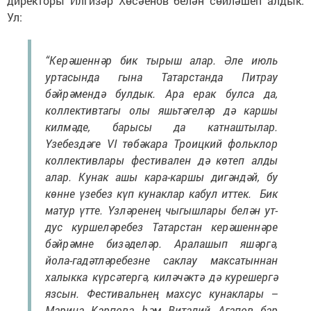
директоры Илгизәр Хөсәенов белән сөйләшеп алдык.
Ул:
“Керәшеннәр бик тырыш алар. Әле июль
уртасында гына Татарстанда Питрау
бәйрәмендә булдык. Ара ерак булса да,
коллективтагы олы яшьтәгеләр дә каршы
килмәде, барысы да катнаштылар.
Үзебездәге VI төбәкара Троицкий фольклор
коллективлары фестивален дә көтеп алды
алар. Кунак ашы кара-каршы дигәндәй, бу
көнне үзебез күп кунаклар кабул иттек. Бик
матур үтте. Үзләренең чыгышлары белән ут-
дус куршеләребез Татарстан керәшеннәре
бәйрәмне бизәделәр. Аралашып яшәргә,
йола-гадәтләребезне саклау максатыннан
халыкка күрсәтергә, киләчәктә дә курешергә
язсын. Фестивальнең махсус кунаклары –
Марина Карпова һәм Виталий Агапов бар