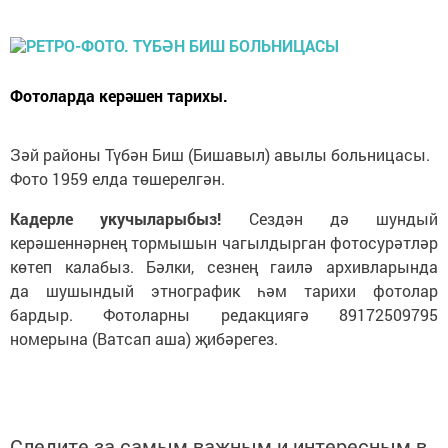
Фотоларда керәшен тарихы.
Зәй районы Түбән Биш (Бишавыл) авылы больницасы.
Фото 1959 елда төшерелгән.
Кадерле укучыларыбыз!
Сездән дә шундый
керәшеннәрнең тормышын чагылдырган фотосурәтләр
көтеп калабыз. Бәлки, сезнең гаилә архивларында
да шушындый этнографик һәм тарихи фотолар
бардыр. Фотоларны редакциягә 89172509795
номерына (Ватсап аша) җибәрегез.
Следите за самым важным и интересным в