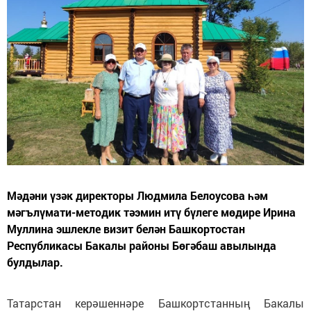
Мәдәни үзәк директоры Людмила Белоусова һәм
мәгълүмати-методик тәэмин итү бүлеге мөдире Ирина
Муллина эшлекле визит белән Башкортостан
Республикасы Бакалы районы Бөгәбаш авылында
булдылар.
Татарстан керәшеннәре Башкортстанның Бакалы