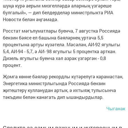
шуңа күрә аерым мизгелләрдә аларның үзгәреше
булгалый», — дип белдерделәр министрлыкта РИА
Новости белән әңгәмәдә.
Росстат мәгълүматлары буенча, 7 августка Россиядә
бензин бәясе ел башына бәяләрнең уртача 5,5
процентына артуы күзәтелә. Мәсәлән, АИ-92 ягулыгы
5,4, АИ-94 - 5,7, ә АИ- 98 ягулыгы 5 процентка арткан.
Дизель ягулыгы буенча хәл азрак үзгәргән - 0,8
процент.
Җомга көнне бәяләр рекордлы күтәрелүгә карамастан,
Энергетика министрлыгында Россиядә бензин
җитештерү кулланудан артык, ә ихтыяҗ тулысынча
тәкъдим белән канәгать дип ышандырдылар.
Чыганак
Следите за самым важным и интересным в