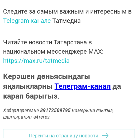
Следите за самым важным и интересным в
Telegram-канале
Татмедиа
Читайте новости Татарстана в
национальном мессенджере MАХ:
https://max.ru/tatmedia
Керәшен дөньясындагы
яңалыкларны
Телеграм-канал
да
карап барыгыз.
Хәбәрләрегезне
89172509795
номерына языгыз,
шалтыратып әйтегез.
Перейти на страницу новости