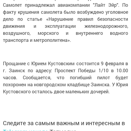
Самолет принадлежал авиакомпании "Лайт Эйр". По
факту крушения самолета было возбуждено уголовное
дело по статье «Нарушение правил безопасности
движения и эксплуатации железнодорожного,
воздушного, морского и внутреннего водного
транспорта и метрополитена».
Прощание с Юрием Кустовским состоится 9 февраля в
г. Заинск по адресу: Проспект Победы 1/10 в 10.00
часов. Сообщается, что погибший пилот будет
похоронен на новгородском кладбище Заинска. У Юрия
Кустовского осталось двое маленьких дочерей.
Следите за самым важным и интересным в