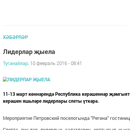
ХӘБӘРЛӘР
Лидерлар җыела
Туганайлар,
10 февраль 2016 - 08:41
11-13 март көннәрендә Республика керәшеннәр җәмгыяте
керәшен яшьләре лидерлары слеты үткәрә.
Мероприятие Петровский поселогында "Регина" гостини
Слетта яшьләр лидерлык сәләтләрен арттырып кына