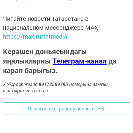
Читайте новости Татарстана в
национальном мессенджере MАХ:
https://max.ru/tatmedia
Керәшен дөньясындагы
яңалыкларны
Телеграм-канал
да
карап барыгыз.
Хәбәрләрегезне
89172509795
номерына языгыз,
шалтыратып әйтегез.
Перейти на страницу новости