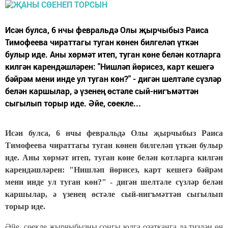
Исән булса, 6 нчы февральдә Олы җырчыбыз Раиса
Тимофеева чираттагы туган көнен билгеләп үткән
булыр иде. Аны хөрмәт итеп, туган көне белән котларга
килгән карендәшләрен: "Нишләп йөрисез, карт кешегә
бәйрәм мени инде ул туган көн?" - дигән шелтәле сүзләр
белән каршылар, ә үзенең өстәле сый-нигъмәттән
сыгылып торыр иде. Әйе, сөекле...
Исән булса, 6 нчы февральдә Олы җырчыбыз Раиса
Тимофеева чираттагы туган көнен билгеләп үткән булыр
иде. Аны хөрмәт итеп, туган көне белән котларга килгән
карендәшләрен: "Нишләп йөрисез, карт кешегә бәйрәм
мени инде ул туган көн?" - дигән шелтәле сүзләр белән
каршылар, ә үзенең өстәле сый-нигъмәттән сыгылып
торыр иде.
Әйе, сөекле җырчыбызны соңгы юлга озатканга да тиздән өч