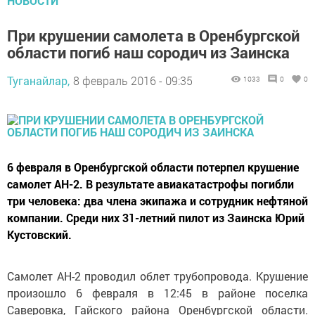
НОВОСТИ
При крушении самолета в Оренбургской
области погиб наш сородич из Заинска
Туганайлар,
8 февраль 2016 - 09:35
1033
0
0
6 февраля в Оренбургской области потерпел крушение
самолет АН-2. В результате авиакатастрофы погибли
три человека: два члена экипажа и сотрудник нефтяной
компании. Среди них 31-летний пилот из Заинска Юрий
Кустовский.
Самолет АН-2 проводил облет трубопровода. Крушение
произошло 6 февраля в 12:45 в районе поселка
Саверовка, Гайского района Оренбургской области.