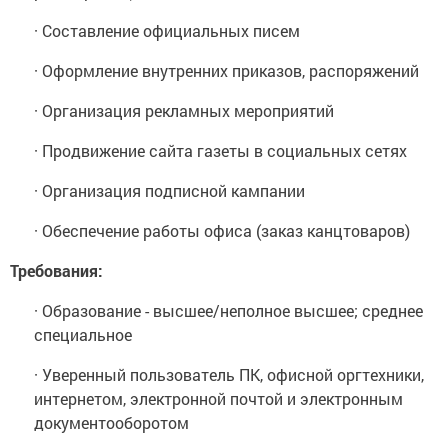
· Составление официальных писем
· Оформление внутренних приказов, распоряжений
· Организация рекламных мероприятий
· Продвижение сайта газеты в социальных сетях
· Организация подписной кампании
· Обеспечение работы офиса (заказ канцтоваров)
Требования:
· Образование - высшее/неполное высшее; среднее
специальное
· Уверенный пользователь ПК, офисной оргтехники,
интернетом, электронной почтой и электронным
документооборотом