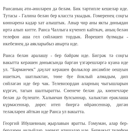
Раисаның әти-әниләрен дә беләм. Бик тәртипле кешеләр иде.
Тутасы - Галина белән бер класста укыдык. Гомеренең соңгы
көннәренә кадәр хат алыштык. Авыр чир аны якты дөньядан
иртә алып китте. Раиса Чаллыга күченеп кайткач, аның белән
телефон аша гел сөйләшеп тордык. Йөрешеп булмады -
икебезнең дә аякларыбыз авырта иде.
Раиса белән аралашу - бер бәйрәм иде. Бигрәк тә соңгы
вакытта керәшен дөньясында барган үзгәрешләргә куана иде
ул. "Бәрмәнчек" дәүләт керәшен фольклор ансамбле оешуын
ишеткәч, шатлыктан, төне буе йоклый алмадым, дип
сөйләгән иде бер чак. Телевизордан аларның чыгышларын
күргәч, тагын шалтыратты. Сөенече белән дә, көенечләре
белән дә бүлеште. Халыкчан булсыннар, халыктан ераклаша
күрмәсеннәр, дөрес итеп биергә өйрәнсеннәр, дигән
теләкләрен әйткән иде Раиса ул вакытта.
Георгий Ибушевның җырлавын яратты. Гомумән, алар бер-
берләрен аңлыйлар, хөрмәт итешәләр иде. Бервакыт телефон