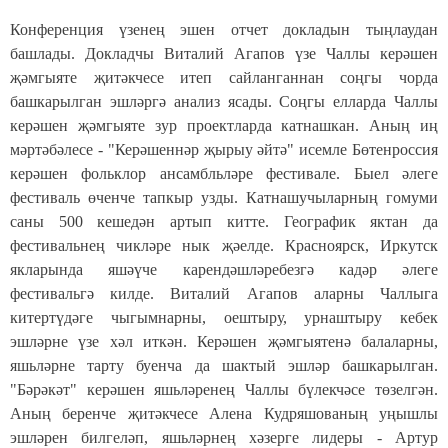
Конференция үзенең эшен отчет докладын тыңлаудан
башлады. Докладчы Виталий Агапов үзе Чаллы керәшен
җәмгыяте җитәкчесе итеп сайланганнан соңгы чорда
башкарылган эшләргә анализ ясады. Соңгы елларда Чаллы
керәшен җәмгыяте зур проектларда катнашкан. Аның иң
мәртәбәлесе - "Керәшеннәр җырыу әйтә" исемле Бөтенроссия
керәшен фольклор ансамбльләре фестивале. Быел әлеге
фестиваль өченче тапкыр узды. Катнашучыларның гомуми
саны 500 кешедән артып китте. Географик яктан да
фестивальнең чикләре нык җәелде. Красноярск, Иркутск
якларында яшәүче карендәшләребезг
ә кадәр әлеге
фестивальгә килде. Виталий Агапов аларны Чаллыга
китертүдәге чыгымнарны, оештыру, урнаштыру кебек
эшләрне үзе хәл иткән. Керәшен җәмгыятенә балаларны,
яшьләрне тарту буенча да шактый эшләр башкарылган.
"Бәрәкәт" керәшен яшьләренең Чаллы бүлекчәсе төзелгән.
Аның беренче җитәкчесе Алена Кудряшованың уңышлы
эшләрен билгеләп, яшьләрнең хәзерге лидеры - Артур