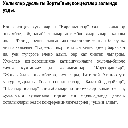
Халыклар дуслыгы йорты"ның концертлар залында
узды.
Конференция кунакларын "Карендәшләр" халык фольклор
ансамбле, "Җанагай" яшьләр ансамбле җырчылары каршы
алды. Фойеда оештырылган җырлы-биюле уеннан берәү дә
читтә калмады. "Карендәшләр" килгән кешеләрнең барысын
да, уен түгәрәге эченә алып, бер кат биетеп чыгарды.
Хуҗалар конференциядә катнашучыларга җырлы-биюле
сәхнә күчтәнәче дә әзерләгәннәр. "Карендәшләр",
"Җанагайлар" ансамбле җыручылары, Виталий Агапов үзе
матур җырлары белән сөендерсәләр, "Бәләкәй дәдәйләр",
"Шалтыр-полтыр" ансамбльләренә йөрүчеләр калак сугып,
хуҗалыкта кулланыла торган эш коралларында уйнап,
осталыклары белән конференциядәгел
әрнең "ушын алды".