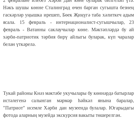
2 февральне илебез Хәрби Дан көне буларак билгеләп үтә.
Нәкъ шушы көнне Сталинград өчен барган сугышта безнең
гаскәрләр уңышка ирешеп, Бөек Җиңүгә таба хәлиткеч адым
ясала. 15 февраль - интернационалист
-сугышчылар, 23
февраль - Ватанны саклаучылар көне. Мәктәпләрдә бу ай
хәрби-патриотик тәрбия бирү айлыгы буларак, күп чаралар
белән үткәрелә.
Тукай районы Кнәз мәктәбе укучылары бу көннәрдә батырлар
истәлегенә салынган мәрмәр һәйкәл янына баралар,
"Патриот" исемле Хәрби дан музеенда булалар. Югарыдагы
фотода аларның музейда экскурсия вакыты төшерелгән.