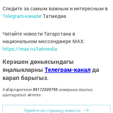
Следите за самым важным и интересным в
Telegram-канале
Татмедиа
Читайте новости Татарстана в
национальном мессенджере MАХ:
https://max.ru/tatmedia
Керәшен дөньясындагы
яңалыкларны
Телеграм-канал
да
карап барыгыз.
Хәбәрләрегезне
89172509795
номерына языгыз,
шалтыратып әйтегез.
Перейти на страницу новости