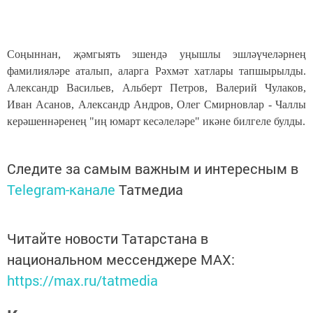
Соңыннан, җәмгыять эшендә уңышлы эшләүчеләрнең
фамилияләре аталып, аларга Рәхмәт хатлары тапшырылды.
Александр Васильев, Альберт Петров, Валерий Чулаков,
Иван Асанов, Александр Андров, Олег Смирновлар - Чаллы
керәшеннәренең "иң юмарт кесәлеләре" икәне билгеле булды.
Следите за самым важным и интересным в
Telegram-канале
Татмедиа
Читайте новости Татарстана в
национальном мессенджере MАХ:
https://max.ru/tatmedia