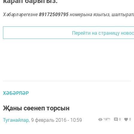
карап барыгыз.
Хәбәрләрегезне
89172509795
номерына языгыз, шалтыраты
Перейти на страницу ново
ХӘБӘРЛӘР
Җаны сөенеп торсын
Туганайлар,
9 февраль 2016 - 10:59
1971
0
0