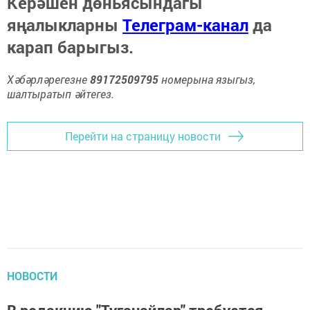
Керәшен дөньясындагы
яңалыкларны
Телеграм-канал
да
карап барыгыз.
Хәбәрләрегезне
89172509795
номерына языгыз,
шалтыратып әйтегез.
Перейти на страницу новости
НОВОСТИ