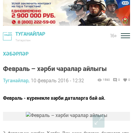
ТУГАНАЙЛАР
16+
Татарстан
ХӘБӘРЛӘР
Февраль – хәрби чаралар айлыгы
Туганайлар,
10 февраль 2016 - 12:32
1590
0
0
Февраль - күренекле хәрби даталарга бай ай.