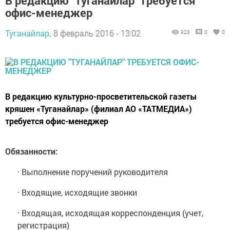
В редакцию "Туганайлар" требуется
офис-менеджер
Туганайлар,
8 февраль 2016 - 13:02
923
0
0
В редакцию культурно-просветительской газеты
кряшен «Туганайлар» (филиал АО «ТАТМЕДИА»)
требуется офис-менеджер
Обязанности:
· Выполнение поручений руководителя
· Входящие, исходящие звонки
· Входящая, исходящая корреспонденция (учет,
регистрация)