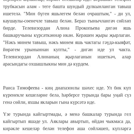
трубкасын алам - теге башта шундый дулкынланган тавыш
ишетелә. "Мин бүген яшьлегем белән очраштым," - ди ул,
каушаулы-сөенечл
е тавыш белән. Бераз тынычлангач сөйләп
бирде. Телевизордан Алина Прокопьева дигән яшь
башкаручыны күрсәткәннәр икән. Керәшен җыры җырлаган.
"Нәкъ минем тавыш, нәкъ минем яшь чактагы гәүдә-кыяфәт,
йөрәгем урыныннан купты," - дигән иде ул чакта.
Телевизордан Алинаның җырлаганын ишеткәч, алар
арасындагы охшашлыкны мин дә күрдем.
Раиса Тимофеева - киң диапазонлы шәхес иде. Ул бик күп
күренекле кешеләрне белә, һәрберсе турында бары уңай сүз
генә сөйли, яхшы якларын гына күрсәтә иде.
Үзе турында кайгыртмады, ә менә башкалар турында гел
кайгыртып яшәде ул. Аяклары авыртып, өйдән чыкмаса да,
кирәкле кешеләр белән телефон аша сөйләшеп, күпләргә