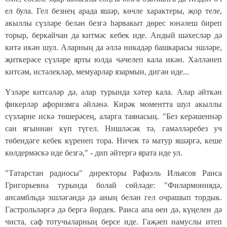
ел була. Гел безнең арада яшәр, көчле характеры, җор теле,
акыллы сүзләре белән безгә һәрвакыт дөрес юнәлеш биреп
торыр, беркайчан да китмәс кебек иде. Андый шәхесләр дә
китә икән шул. Аларның да әллә никадәр башкарасы эшләре,
җиткерәсе сүзләре ярты юлда чәчелеп кала икән. Хәлләнеп
китсәм, истәлекләр, мемуарлар язармын, дигән иде...
Үзләре китсәләр дә, алар турында хәтер кала. Алар әйткән
фикерләр афоризмга әйләнә. Кирәк моментта шул акыллы
сүзләрне искә төшерәсең, аларга таянасың. "Без керәшеннәр
сан ягыннан күп түгел. Нишләсәк тә, гамәлләребез уч
төбендәге кебек күренеп тора. Ничек тә матур яшәргә, кеше
көлдермәскә иде безгә," - дип әйтергә ярата иде ул.
"
Татарстан радиосы" директоры Рафаэль Ильясов Раиса
Григорьевна турында болай сөйләде: "Филармониядә,
ансамбльдә эшләгәндә дә аның белән гел очрашып тордык.
Гастрольләргә дә бергә йөрдек. Раиса апа өен дә, күңелен дә
чиста, саф тотучыларның берсе иде. Гаҗәеп намуслы итеп