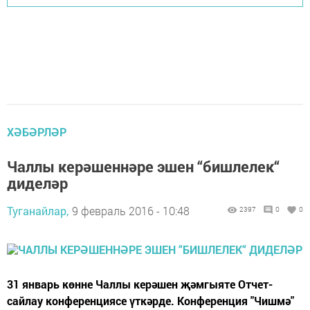
ХӘБӘРЛӘР
Чаллы керәшеннәре эшен “бишлелек“
диделәр
Туганайлар,
9 февраль 2016 - 10:48
2397
0
0
31 январь көнне Чаллы керәшен җәмгыяте Отчет-
сайлау конференциясе үткәрде. Конференция "Чишмә"