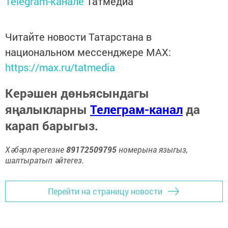
Telegram-канале
Татмедиа
Читайте новости Татарстана в
национальном мессенджере MАХ:
https://max.ru/tatmedia
Керәшен дөньясындагы
яңалыкларны
Телеграм-канал
да
карап барыгыз.
Хәбәрләрегезне
89172509795
номерына языгыз,
шалтыратып әйтегез.
Перейти на страницу новости