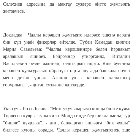
Сәләхиев адресына да мактау сүзләре әйтте җәмгыять
җитәкчесе.
Докладка , Чаллы керәшен җәмгыяте идарәсе эшенә карата
бик күп уңай фикерләр әйтелде. Түбән Камадан килгән
Мария Савельева: "Чаллы керәшеннәре белән һәрвакыт
аралашып яшибез. Бәйрәмнәр үткәргәндә, Виталий
Васильевич безне җыйнап, оештырып йөртә. Яшь буынны
керәшен культурасын өйрәнүгә тарта алуы да башкалар өчен
менә дигән үрнәк. Агапов ул - керәшен халкының
горурлыгы", - дигән сүзләрне җиткерде.
Укытучы Роза Львова: "Мин укучыларыма көн дә билге куям.
Төрлесен куярга туры килә. Монда инде бер шикләнмичә, зур
"бишле" куярлык", - дип, башкарган эшләргә "бик яхшы"
билгесе куюны сорады. Чаллы керәшен җәмгыятенең эше