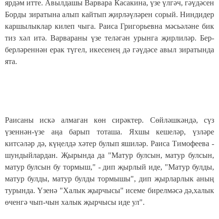
ярдәм итте. Авылдашы Варвара Касакина, үзе үлгәч, гәүдәсен
Борды зиратына алып кайтып җирләүләрен сорый. Ниндидер
каршылыклар килеп чыга. Раиса Григорьевна мәсьәләне бик
тиз хәл итә. Варвараны үзе теләгән урынга җирлиләр. Бер-
берләреннән ерак түгел, икесенең дә гәүдәсе авыл зиратында
ята.
Раисаны искә алмаган көн сирәктер. Сөйләшкәндә, сүз
үзеннән-үзе аңа барып тоташа. Яхшы кешеләр, үзләре
китсәләр дә, күңелдә хәтер булып яшиләр. Раиса Тимофеева -
шундыйлардан. Җырында да "Матур булсын, матур булсын,
матур булсын бу тормыш," - дип җырлый иде, "Матур булды,
матур булды, матур булды тормышы", дип җырларлык аның
турында. Үзенә "Халык җырчысы" исеме бирелмәсә дә,халык
өченгә чып-чын халык җырчысы иде ул".