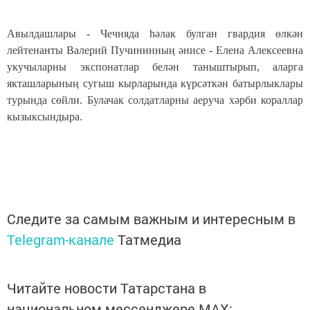
Авылдашлары - Чечняда һәлак булган гвардия өлкән
лейтенанты Валерий Пучининның әнисе - Елена Алексеевна
укучыларны экспонатлар белән таныштырып, аларга
якташларының сугыш кырларында күрсәткән батырлыклары
турында сөйли. Булачак солдатларны аеруча хәрби кораллар
кызыксындыра.
Следите за самым важным и интересным в
Telegram-канале
Татмедиа
Читайте новости Татарстана в
национальном мессенджере MАХ: