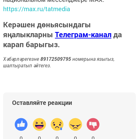
https://max.ru/tatmedia
Керәшен дөньясындагы
яңалыкларны
Телеграм-канал
да
карап барыгыз.
Хәбәрләрегезне
89172509795
номерына языгыз,
шалтыратып әйтегез.
Оставляйте реакции
0
0
0
0
0