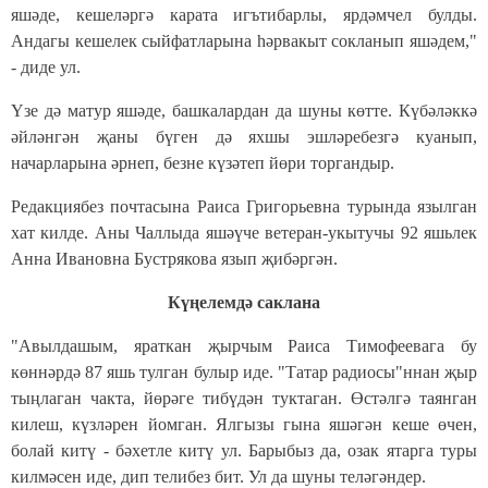
яшәде, кешеләргә карата игътибарлы, ярдәмчел булды.
Андагы кешелек сыйфатларына һәрвакыт сокланып яшәдем,"
- диде ул.
Үзе дә матур яшәде, башкалардан да шуны көтте. Күбәләккә
әйләнгән җаны бүген дә яхшы эшләребезгә куанып,
начарларына әрнеп, безне күзәтеп йөри торгандыр.
Редакциябез почтасына Раиса Григорьевна турында язылган
хат килде. Аны Чаллыда яшәүче ветеран-укытучы 92 яшьлек
Анна Ивановна Бустрякова язып җибәргән.
Күңелемдә саклана
"
Авылдашым, яраткан җырчым Раиса Тимофеевага бу
көннәрдә 87 яшь тулган булыр иде. "Татар радиосы"ннан җыр
тыңлаган чакта, йөрәге тибүдән туктаган. Өстәлгә таянган
килеш, күзләрен йомган. Ялгызы гына яшәгән кеше өчен,
болай китү - бәхетле китү ул. Барыбыз да, озак ятарга туры
килмәсен иде, дип телибез бит. Ул да шуны теләгәндер.