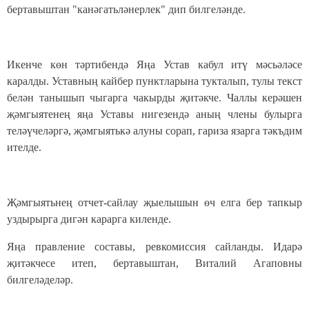
бертавыштан "канәгатьләнерле
к" дип билгеләнде.
Икенче көн тәртибендә Яңа Устав кабул итү мәсьәләсе
каралды. Уставның кайбер пунктларына тукталып, тулы текст
белән танышып чыгарга чакырды җитәкче. Чаллы керәшен
җәмгыятенең яңа Уставы нигезендә аның члены булырга
теләүчеләргә, җәмгыятькә алуны сорап, гариза язарга тәкъдим
ителде.
Җәмгыятьнең отчет-сайлау җыелышын өч елга бер тапкыр
уздырырга дигән карарга киленде.
Яңа правление составы, ревкомиссия сайланды. Идарә
җитәкчесе итеп, бертавыштан, Виталий Агаповны
билгеләделәр.