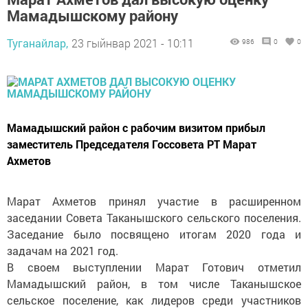
Мамадышскому району
Туганайлар,
23 гыйнвар 2021 - 10:11
986
0
0
Мамадышский район с рабочим визитом прибыл
заместитель Председателя Госсовета РТ Марат
Ахметов
Марат Ахметов принял участие в расширенном
заседании Совета Таканышского сельского поселения.
Заседание было посвящено итогам 2020 года и
задачам на 2021 год.
В своем выступлении Марат Готович отметил
Мамадышский район, в том числе Таканышское
сельское поселение, как лидеров среди участников