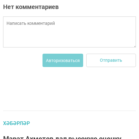
Нет комментариев
Отправить
Авторизоваться
ХӘБӘРЛӘР
Марат Ахметов дал высокую оценку