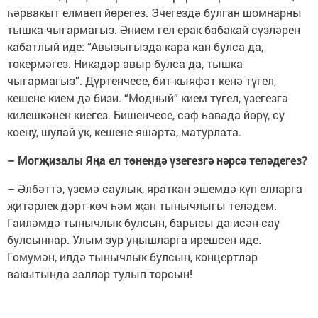
һәрвакыт елмаеп йөрегез. Эчегездә булган шомнарны
тышка чыгармагыз. Әнием гел ерак бабакай сүзләрен
кабатлый иде: “Авызыгызда кара кан булса да,
төкермәгез. Никадәр авыр булса да, тышка
чыгармагыз”. Дүртенчесе, бит-кыяфәт кенә түгел,
кешене кием дә бизи. “Модный” кием түгел, үзегезгә
килешкәнен киегез. Бишенчесе, саф һавада йөрү, су
коену, шулай ук, кешене яшәртә, матурлата.
– Могҗизалы Яңа ел төнендә үзегезгә нәрсә теләдегез?
– Әлбәттә, үземә саулык, яраткан эшемдә күп елларга
җитәрлек дәрт-көч һәм җан тынычлыгы теләдем.
Гаиләмдә тынычлык булсын, барысы да исән-сау
булсыннар. Улым зур уңышларга ирешсен иде.
Гомумән, илдә тынычлык булсын, концертлар
вакытында заллар тулып торсын!