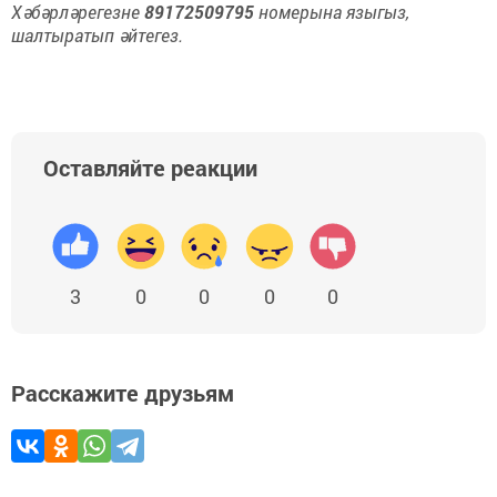
Хәбәрләрегезне
89172509795
номерына языгыз,
шалтыратып әйтегез.
Оставляйте реакции
3
0
0
0
0
Расскажите друзьям