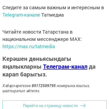
Следите за самым важным и интересным в
Telegram-канале
Татмедиа
Читайте новости Татарстана в
национальном мессенджере MАХ:
https://max.ru/tatmedia
Керәшен дөньясындагы
яңалыкларны
Телеграм-канал
да
карап барыгыз.
Хәбәрләрегезне
89172509795
номерына языгыз,
шалтыратып әйтегез.
Перейти на страницу новости