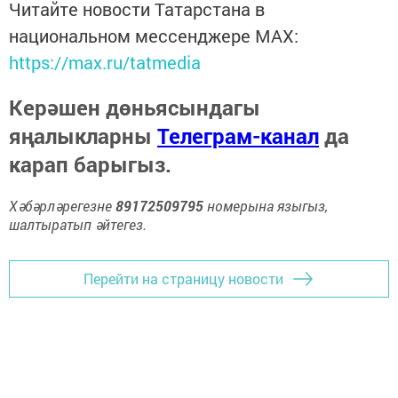
Читайте новости Татарстана в
национальном мессенджере MАХ:
https://max.ru/tatmedia
Керәшен дөньясындагы
яңалыкларны
Телеграм-канал
да
карап барыгыз.
Хәбәрләрегезне
89172509795
номерына языгыз,
шалтыратып әйтегез.
Перейти на страницу новости