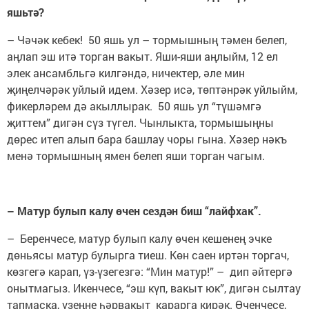
яшьтә?
– Чәчәк кебек! 50 яшь ул – тормышның тәмен белеп,
аңлап эш итә торган вакыт. Яши-яши аңлыйм, 12 ел
элек ансамбльгә килгәндә, ничектер, әле мин
җиңелчәрәк уйлый идем. Хәзер исә, төптәнрәк уйлыйм,
фикерләрем дә акыллырак. 50 яшь ул “түшәмгә
җиттем” дигән сүз түгел. Чынлыкта, тормышыңны
дөрес итеп алып бара башлау чоры гына. Хәзер нәкъ
менә тормышның ямен белеп яши торган чагым.
– Матур булып калу өчен сездән биш “лайфхак”.
– Беренчесе, матур булып калу өчен кешенең эчке
дөньясы матур булырга тиеш. Көн саен иртән торгач,
көзгегә карап, үз-үзегезгә: “Мин матур!” – дип әйтергә
онытмагыз. Икенчесе, “эш күп, вакыт юк”, дигән сылтау
тапмаска, үзеңне һәрвакыт карарга кирәк. Өченчесе,