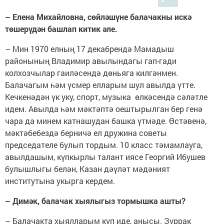
– Елена Михайловна, сөйләшүне балачакны искә
төшерүдән башлап китик әле.
– Мин 1970 елның 17 декабрендә Мамадыш
районының Владимир авылындагы гап-гади
колхозчылар гаиләсендә дөньяга килгәнмен.
Балачагым һәм үсмер елларым шул авылда үтте.
Кечкенәдән үк уку, спорт, музыка өлкәсендә сәләтле
идем. Авылда һәм мәктәптә оештырылган бер генә
чара да минем катнашудан башка үтмәде. Өстәвенә,
мәктәбебездә берничә ел дружина советы
председателе булып тордым. 10 класс тәмамлауга,
авылдашым, күпкырлы талант иясе Георгий Ибушев
булышлыгы белән, Казан дәүләт мәдәният
институтына укырга кердем.
– Димәк, балачак хыялыгыз тормышка ашты?
– Балачакта хыялларым күп иде, анысы. Зуррак