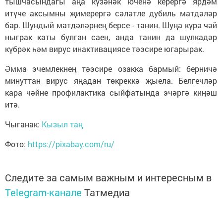
тышчасындагы аңа күзәнәк юченә керергә ярдәм
итүче аксымны җимерергә сәләтле дубиль матдәләр
бар. Шундый матдәләрнең берсе - танин. Шуңа күрә чәй
ныграк каты булган саен, анда танин да шулкадәр
күбрәк һәм вирус инактивациясе тәэсире югарырак.
Әмма эчемлекнең тәэсире озакка бармый: берничә
минуттан вирус яңадан төкреккә җыела. Белгечләр
кара чәйне профилактика сыйфатында эчәргә киңәш
итә.
Чыганак:
Кызыл таң
Фото:
https://pixabay.com/ru/
Следите за самым важным и интересным в
Telegram-канале
Татмедиа