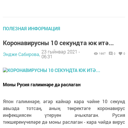
ПОЛЕЗНАЯ ИНФОРМАЦИЯ
Коронавирусны 10 секундта юк итә...
23 гыйнвар 2021 -
Эндже Сабирова,
1667
0
0
06:31
Моны Русия галимнәре дә раслаган
Япон галимнәре, әгәр кайнар кара чәйне 10 секунд
авызда тотсаң, аның төкректәге коронавирус
инфекциясен үтерүен ачыклаган. Русия
тикшеренүчеләре дә моны раслаган - кара чәйдә вирус