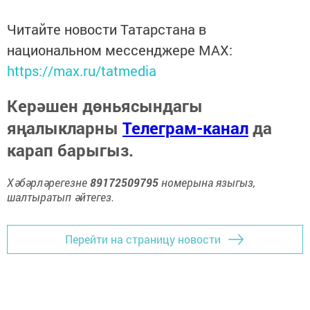
Читайте новости Татарстана в
национальном мессенджере MАХ:
https://max.ru/tatmedia
Керәшен дөньясындагы
яңалыкларны
Телеграм-канал
да
карап барыгыз.
Хәбәрләрегезне
89172509795
номерына языгыз,
шалтыратып әйтегез.
Перейти на страницу новости