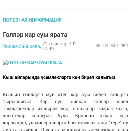
ПОЛЕЗНАЯ ИНФОРМАЦИЯ
Гөлләр кар суы ярата
22 гыйнвар 2021 -
Эндже Сабирова,
1499
0
0
14:49
Кыш айларында үсемлекләргә көч биреп калыгыз
Кышын гөлләргә мул итеп кар суы сибеп калырга
тырышыгыз. Кар суы сипкән гөлләр, яшел
тәмләткечләр яхшырак үсә, орлыклар тизрәк чыга,
үсентеләр көчлерәк була. Краннан аккан суга
караганда, ул минералларга бай, йомшак, аны “тере” су
дип тә атыйлар. Шуңа да мондый су үсемлекләргә көч