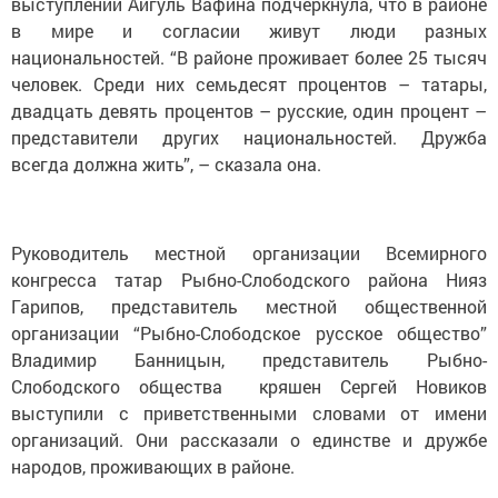
выступлении Айгуль Вафина подчеркнула, что в районе
в мире и согласии живут люди разных
национальностей. “В районе проживает более 25 тысяч
человек. Среди них семьдесят процентов – татары,
двадцать девять процентов – русские, один процент –
представители других национальностей. Дружба
всегда должна жить”, – сказала она.
Руководитель местной организации Всемирного
конгресса татар Рыбно-Слободского района Нияз
Гарипов, представитель местной общественной
организации “Рыбно-Слободское русское общество”
Владимир Банницын, представитель Рыбно-
Слободского общества кряшен Сергей Новиков
выступили с приветственными словами от имени
организаций. Они рассказали о единстве и дружбе
народов, проживающих в районе.