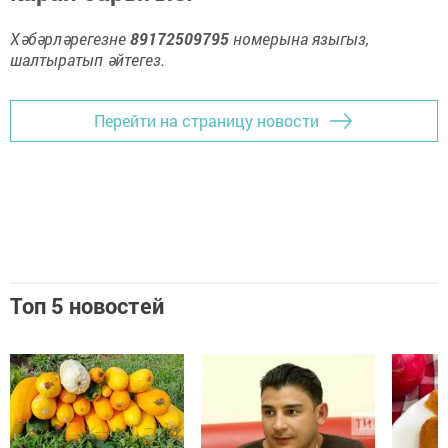
Хәбәрләрегезне
89172509795
номерына языгыз,
шалтыратып әйтегез.
Перейти на страницу новости
Топ 5 новостей