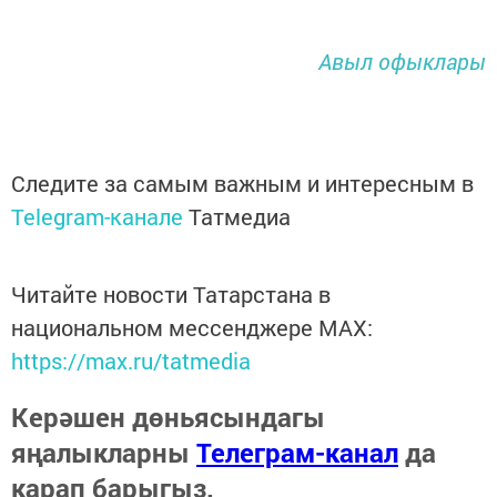
Авыл офыклары
Следите за самым важным и интересным в
Telegram-канале
Татмедиа
Читайте новости Татарстана в
национальном мессенджере MАХ:
https://max.ru/tatmedia
Керәшен дөньясындагы
яңалыкларны
Телеграм-канал
да
карап барыгыз.