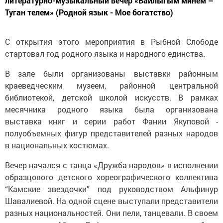
литературно-музыкальный вечер «Байлыгым минем –
Туган телем» (Родной язык - Мое богатство)
С открытия этого мероприятия в Рыбной Слободе
стартовал год родного языка и народного единства.
В зале были организованы выставки районным
краеведческим музеем, районной центральной
библиотекой, детской школой искусств. В рамках
месячника родного языка была организована
выставка книг и серии работ Фании Якуповой -
полуобъемных фигур представителей разных народов
в национальных костюмах.
Вечер начался с танца «Дружба народов» в исполнении
образцового детского хореографического коллектива
“Камские звездочки” под руководством Альфинур
Шавалиевой. На одной сцене выступали представители
разных национальностей. Они пели, танцевали. В своем