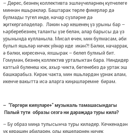
– Дөрес, безнең коллективта эшләүчеләрнең күпчелеге
миннән яшьрәкләр. Баштарак төрле фикерләр дә
булмады түгел инде, начар сүзләрне дә
җиткергәләделәр. Ләкин һәр кешенең үз урыны бар –
һәрберебезнең таланты үзе белән, алар барысы да үз
урынында кулланыла. Мисал өчен, мин булмасам, әби
булып яшьләр ничек уйнар иде икән?! Бәлки, начаррак,
ә бәлки, киресенчә, яхшырак – белеп булмый бит.
Гомумән, безнең коллектив урталыктан бара. Ниндидер
катгый бүленеш юк, ахыр чиктә, бөтенебез дә уртак эш
башкарабыз. Кирәк чакта, мин яшьләрдән үрнәк алам,
икенче вакытта исә аларга киңәшләремне бирәм.
– "Гөргөри кияүләре+" музыкаль тамашасындагы
Палый тути образы сезгә ни дәрәҗәдә туры килә?
– Бу образ миңа тулысынча туры киләдер. Кечкенәдән
үк керәшен әбиләрен, олы кешеләрнең ничек