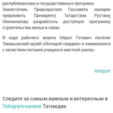
республиканских и государственных программ.
Заместитель Председателя Госсовета намерен
предложить Президенту Татарстана Рустаму
Минниханову разработать доступную программу
строительства жилья в селах.
В ходе рабочего визита Марат Готович посетил
Таканышский музей «Молодой гвардии» и ознакомился
с качеством питания учащихся местной школы.
Нократ
Следите за самым важным и интересным в
Telegram-канале
Татмедиа