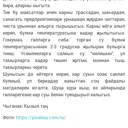
бирә, аларны ныгыта.
Тик бу максатлар өчен карны трассадан, шәһәрдән,
сәнәгать предприятиеләре урнашкан җирдән читтәрәк,
чиста урыннан алырга тырышыгыз. Карны өйгә алып
кереп, бүлмә температурасына кадәр җылытыгыз.
Гомумән, гөлләргә сибә торган су бүлмә
температурасыннан 2-3 градуска җылырак булырга
тиеш. Үсемлекләргә салкын су “килешми”, ул
тамырларга кадәр төшеп җитми, моннан тыш,
тамырларны черетә.
Шунысын да әйтергә кирәк, кар суын озак саклап
булмый, ул беркадәр вакыттан соң файдалы
матдәләрен югалта. Шуңа күрә кыш, яз айларында
гөлләрегезне кар суы белән туендырып калыгыз.
Чыганак: Кызыл таң
Фото:
https://pixabay.com/ru/