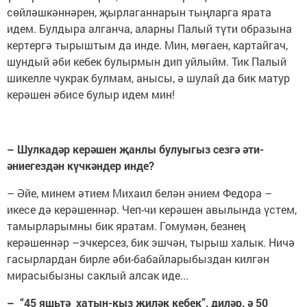
сөйләшкәннәрен, җырлаганнарын тыңларга ярата
идем. Булдыра алганча, аларны Палый түти образына
кертергә тырыштым да инде. Мин, мөгаен, картайгач,
шундый әби кебек булырмын дип уйлыйм. Тик Палый
шикелле чукрак булмам, анысы, ә шулай да бик матур
керәшен әбисе булыр идем мин!
– Шулкадәр керәшен җанлы булуыгыз сезгә әти-
әниегездән күчкәндер инде?
– Әйе, минем әтием Михаил белән әнием Федора –
икесе дә керәшеннәр. Чеп-чи керәшен авылында үстем,
тамырларымны бик яратам. Гомумән, безнең
керәшеннәр –эчкерсез, бик эшчән, тырыш халык. Ничә
гасырлардан бирле әби-бабайларыбыздан килгән
мирасыбызны саклый алсак иде...
– “45 яшьтә хатын-кыз җиләк кебек”, диләр, ә 50