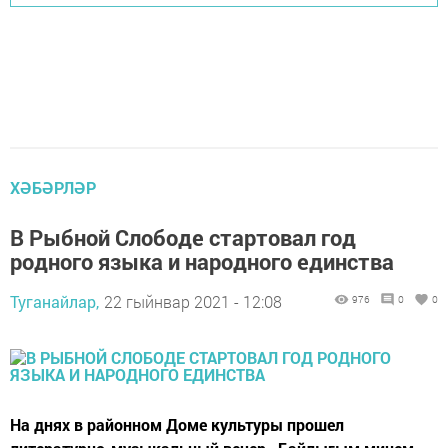
ХӘБӘРЛӘР
В Рыбной Слободе стартовал год
родного языка и народного единства
Туганайлар,
22 гыйнвар 2021 - 12:08
976
0
0
На днях в районном Доме культуры прошел