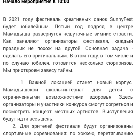
Начало мероприятия в 10:00
В 2021 году фестиваль креативных санок SunnyFest
будет юбилейным. Пятый год подряд в центре
Мамадыша развернутся нешуточные зимние страсти.
Как заявляют организаторы фестиваля, каждый
праздник не похож на другой. Основная задача -
сделать его оригинальным. В этом году, в том числе и
по случаю юбилея, готовится несколько сюрпризов.
Мы приоткроем завесу тайны.
1. Важной локацией станет новый корпус
Мамадышской школы-интернат для детей с
ограниченными возможностями здоровья. Здесь
организаторы и участники конкурса смогут согреться и
посмотреть концерт местных артистов. Выступления
будут идти весь день.
2. Для зрителей фестиваля будут организованы
спортивные соревнования: по хоккею, перетягиванию