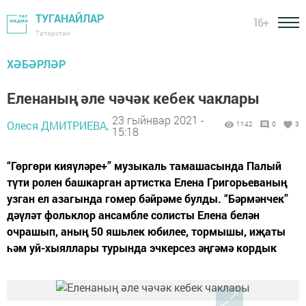
ТУГАНАЙЛАР
16+
Татарстан
ХӘБӘРЛӘР
Еленаның әле чәчәк кебек чаклары
23 гыйнвар 2021 -
Олеся ДМИТРИЕВА,
1142
0
3
15:18
“Гөргөри кияүләре+” музыкаль тамашасында Палый
түти ролен башкарган артистка Елена Григорьеваның
узган ел азагында гомер бәйрәме булды. “Бәрмәнчек”
дәүләт фольклор ансамбле солисты Елена белән
очрашып, аның 50 яшьлек юбилее, тормышы, иҗаты
һәм уй-хыяллары турында эчкерсез әңгәмә кордык