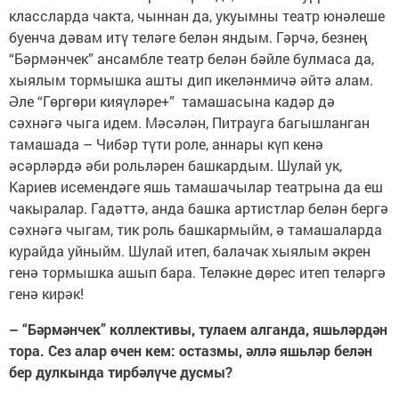
классларда чакта, чыннан да, укуымны театр юнәлеше
буенча дәвам итү теләге белән яндым. Гәрчә, безнең
“Бәрмәнчек” ансамбле театр белән бәйле булмаса да,
хыялым тормышка ашты дип икеләнмичә әйтә алам.
Әле “Гөргөри кияүләре+” тамашасына кадәр дә
сәхнәгә чыга идем. Мәсәлән, Питрауга багышланган
тамашада – Чибәр түти роле, аннары күп кенә
әсәрләрдә әби рольләрен башкардым. Шулай ук,
Кариев исемендәге яшь тамашачылар театрына да еш
чакыралар. Гадәттә, анда башка артистлар белән бергә
сәхнәгә чыгам, тик роль башкармыйм, ә тамашаларда
курайда уйныйм. Шулай итеп, балачак хыялым әкрен
генә тормышка ашып бара. Теләкне дөрес итеп теләргә
генә кирәк!
– “Бәрмәнчек” коллективы, тулаем алганда, яшьләрдән
тора. Сез алар өчен кем: остазмы, әллә яшьләр белән
бер дулкында тирбәлүче дусмы?