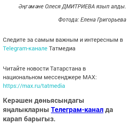
Әңгәмәне Олеся ДМИТРИЕВА язып алды.
Фотода: Елена Григорьева
Следите за самым важным и интересным в
Telegram-канале
Татмедиа
Читайте новости Татарстана в
национальном мессенджере MАХ:
https://max.ru/tatmedia
Керәшен дөньясындагы
яңалыкларны
Телеграм-канал
да
карап барыгыз.