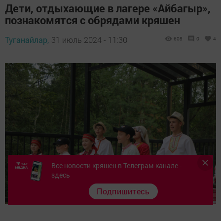
Дети, отдыхающие в лагере «Айбагыр»,
познакомятся с обрядами кряшен
Туганайлар,
31 июль 2024 - 11:30
608
0
4
Все новости кряшен в Телеграм-канале -
здесь
Подпишитесь