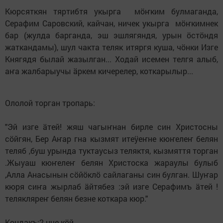
Кюрсяткян тяртибтя укырга мӧҥким булмаганда,
Серафим Саровский, кайчан, ничек укырга мӧҥкимнек
бар (жулда барганда, эш эшлягяндя, урын ӧстӧндя
жаткандамы), шул чакта теляк итяргя куша, чӧнки Изге
Княгядя былай жазылган... Ходай исемен телгя алыб,
аҥа жалбарыучы ӓркем кичерелер, коткарылыр...
Ололой торган тропарь:
"Эй изге äтей! жяш чагыҥнан бирле син Христосны
сöйгян, Бер Аҥар гна кызмят итеӱеҥне кюҥелеҥ белян
теляб ,буш урында туктаусыз теляктя, кызмяття торган
.Жыуаш кюҥелеҥ белян Христоска жараулы булыб
,Алла Анасынын сöйöклö сайлаганы син булган. Шуҥар
кюря сиҥа жырлаб äйтябез :эй изге Серафимъ äтей !
телякляреҥ белян безне коткара кюр."
Кондакъ:2 нче кöй