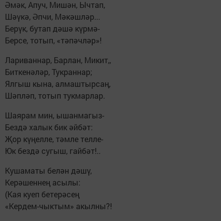
Әмәк, Апуч, Мишән, Ычтап,
Шәүкә, Әпчи, Мәкәшләр...
Берүк, бутап дәшә күрмә-
Берсе, тотып, «тәпәчләр»!
Лариваннар, Барлан, Микит,,
Биткенәләр, Тукраннар;
Ялгыш кына, алмаштырсаң,
Шәпләп, тотып тукмарлар.
Шаярам мин, ышанмагыз-
Бездә халык бик әйбәт:
Җор күңелле, тәмле телле-
Юк бездә сугыш, гайбәт!..
Кушаматы белән дәшү,
Керәшеннең асылы:
(Кая куеп бетерәсең
«Кердем-чыктым» акылны?!