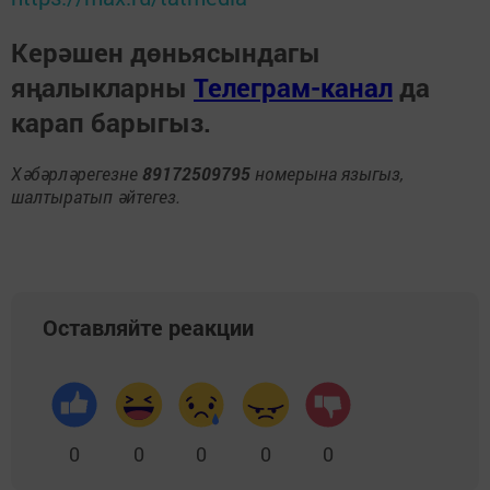
Керәшен дөньясындагы
яңалыкларны
Телеграм-канал
да
карап барыгыз.
Хәбәрләрегезне
89172509795
номерына языгыз,
шалтыратып әйтегез.
Оставляйте реакции
0
0
0
0
0