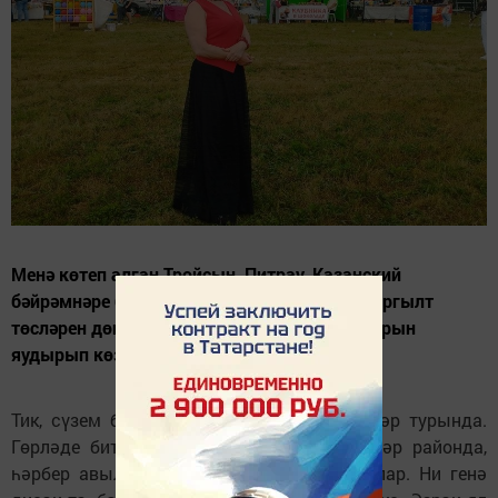
Менә көтеп алган Тройсын, Питрау, Казанский
бәйрәмнәре бер-бер артлы үтеп тә китте. Саргылт
төсләрен дөньяга иңдереп, яшенле яңгырларын
яудырып көз дә җитеп бара.
Тик, сүзем бу хакта түгел. Узган бәйрәмнәр турында.
Гөрләде бит, бәйрәмнәр, килешәсезме? Һәр районда,
һәрбер авыл җирлегендә оештырылды алар. Ни генә