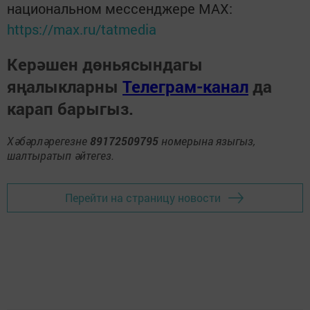
национальном мессенджере MАХ:
https://max.ru/tatmedia
Керәшен дөньясындагы
яңалыкларны
Телеграм-канал
да
карап барыгыз.
Хәбәрләрегезне
89172509795
номерына языгыз,
шалтыратып әйтегез.
Перейти на страницу новости