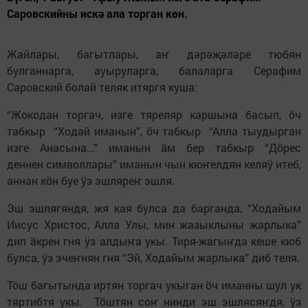
Саровскийны искә ала торган көн.
Жайлары, багытлары, аҥ дәрәҗәләре тюбян
булганнарга, ауыруларга, балаларга Серафим
Саровский болай теляк итяргя куша:
“Жокодан торгач, изге тяреляр каршына басып, ӧч
табкыр “Ходай иманын”, ӧч табкыр “Алла тыудырган
изге Анасына...” иманын ӓм бер табкыр “Дӧрес
деннен символлары” иманын чын кюҥелдян келяӱ итеб,
аннан кӧн буе ӱз эшляреҥ эшля.
Эш эшлягяндя, жя кая булса да барганда, “Ходайым
Иисус Христос, Алла Улы, мин жазыклыны жарлыка”
дип ӓкрен гня ӱз алдыҥа укы. Тиря-жагыҥда кеше кюб
булса, ӱз эчеҥнян гня “Эй, Ходайым жарлыка” диб теля.
Тӧш багытында иртян торгач укыган ӧч иманны шул ук
тяртибтя укы. Тӧштян соҥ нинди эш эшлясяҥдя, ӱз