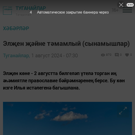
ТУГАНАЙЛАР
16+
3
Автоматическое закрытие баннера через
Татарстан
ХӘБӘРЛӘР
Элҗен җәйне тәмамлый (сынамышлар)
Туганайлар,
1 август 2024 - 07:30
870
0
0
Элҗен көне - 2 августта билгеләп үтелә торган иң
әһәмиятле православие бәйрәмнәренең берсе. Бу көн
изге Илья истәлегенә багышлана.