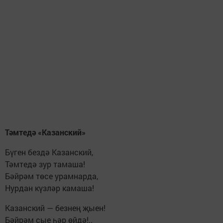
Тәмтедә «Казанский»
Бүген бездә Казанский,
Тәмтедә зур тамаша!
Бәйрәм төсе урамнарда,
Нурдан күзләр камаша!
Казанский — безнең җыен!
Бәйрәм сые һәр өйдә!..