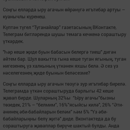
Соңгы елларда ыру агачын өйрәнүгә игътибар артуы –
куанычлы күренеш.
Күптән түгел “Туганайлар” газетасының ВКонтакте,
Телеграм битләрендә шушы темага кечкенә сораштыру
үткәрдек.
"Һәр кеше җиде буын бабасын белергә тиеш" дигән
әйтем бар. Шул вакытта гына кеше туган ягының, туган
нигезенең, үз халкының үткәнен яхшы белә. Ә сез үз
нәселегезнең җиде буынын беләсезме?
Соңгы елларда ыру агачын төзүгә зур игътибар бирелә.
Телеграмда үткән сораштыруда барлыгы 42 кеше
җавап бирде. Шуларның 32%ы “Ыру агачы”бызны
төзедек, 21% – “белмим”, 16%”ясыйсы килә", 26% “Әти-
әнинең әби-бабайларын беләм” һәм 5% "Үз әби-
бабайларыңны белү җитә" диде. Вконтактеда да бу
сораштыруга җаваплар бирүче шактый булды. Анда