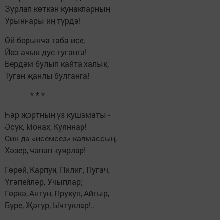
Зурлап көткән кунакларның
Урыннары иң түрдә!
Өй борынча таба исе,
Йөз ачык дус-туганга!
Бердәм булып кайта халык,
Туган җанлы булганга!
* * *
Һәр җортның үз кушаматы -
Әсүк, Монах, Куяннар!
Син дә «исемсез» калмассың,
Хәзер, чәпәп куярлар!
Гөрөй, Карпун, Пилип, Пугач,
Үгәпейләр, Учыплар;
Гөркә, Антун, Прукуп, Айгыр,
Бүре, Җәгүр, Ычтуклар!..