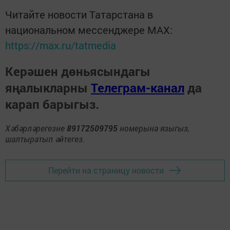
Читайте новости Татарстана в
национальном мессенджере MАХ:
https://max.ru/tatmedia
Керәшен дөньясындагы
яңалыкларны
Телеграм-канал
да
карап барыгыз.
Хәбәрләрегезне
89172509795
номерына языгыз,
шалтыратып әйтегез.
Перейти на страницу новости