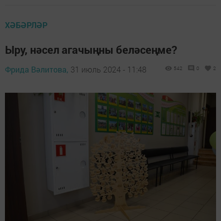
ХӘБӘРЛӘР
Ыру, нәсел агачыңны беләсеңме?
Фрида Вәлитова,
31 июль 2024 - 11:48
542
0
2