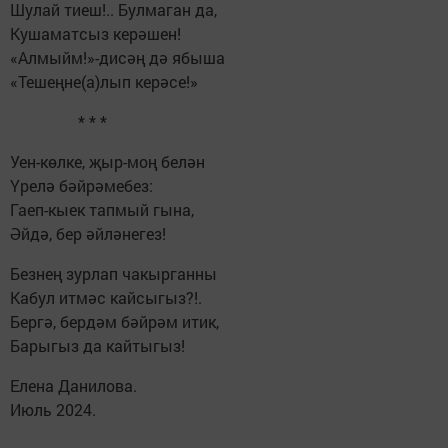
Шулай тиеш!.. Булмаган да,
Кушаматсыз керәшен!
«Алмыйм!»-дисәң дә ябыша
«Тешеңне(а)лып керәсе!»
* * *
Уен-көлке, җыр-моң белән
Үрелә бәйрәмебез:
Гаеп-кыек тапмый гына,
Әйдә, бер әйләнегез!
Безнең зурлап чакырганны
Кабул итмәс кайсыгыз?!.
Бергә, бердәм бәйрәм итик,
Барыгыз да кайтыгыз!
Елена Данилова.
Июль 2024.