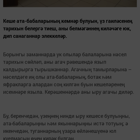
Кеше ата-бабаларының кемнәр булуын, үз гаиләсенең
тарихын белергә тиеш, аны белмәгәннең киләчәге юк,
дип санаганнар элеккеләр.
Борынгы заманнарда ук олылар балаларына нәсел
тарихын сөйләп, аны агач рәвешендә язып
калдырырга тырышканнар. Агачның тамырларына –
нәселдәге иң олы ата-бабаларның, ботак һәм
яфракларга алардан соң килгән буын кешеләренең
исемнәре языла. Керәшеннәрдә аны ыру агачы диләр.
Бу, беренчедән, үзеңнең нинди ыру кешесе булуыңны,
ата-бабаларыңны һәм якыннарыңны истә тотуың; ә
икенчедән, туганнарның үзара өйләнешүенә юл
куелмасын өчен кирәк булган.