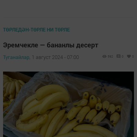
ТӨРЛЕДӘН-ТӨРЛЕ НИ ТӨРЛЕ
Эремчекле — бананлы десерт
Туганайлар,
1 август 2024 - 07:00
592
0
0