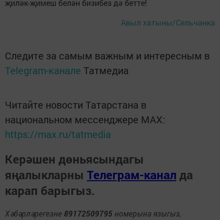
җиләк-җимеш белән бизибез дә бетте!
Авыл хатыны/Сельчанка
Следите за самым важным и интересным в
Telegram-канале
Татмедиа
Читайте новости Татарстана в
национальном мессенджере MАХ:
https://max.ru/tatmedia
Керәшен дөньясындагы
яңалыкларны
Телеграм-канал
да
карап барыгыз.
Хәбәрләрегезне
89172509795
номерына языгыз,