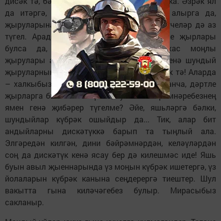
дисәк тә, бәйрәмнәре дә кирәк шул халыкка. Әзрәк ял
да итәргә, биюче белән бергәләп биеп алырга да,
җыруларына кушылып моңланырга теләүчеләр дә аз
түгел. Арада замана такмаклары, дәртле җырлары
булса да, керәшеннәрнең үзләренә хас моңлы
җырулары аеруча күңелгә якын. Нәкъ менә шундый
җыруларның бәйрәмнәрдә яңгыравы кирәк тә! Аларда
– халкыбыз тарихы, моң-зары. Ә гел заманча, дәртле
җырларга биеп кенә торсак, бу изге бәйрәмнәребезнең
ямен генә җибәрер түгелме? Әйе, яшьләргә бәлки,
шундыйлар күбрәк ошыйдыр да... Тик, алар бит
андыйларны дискәтүккә барып та тыңлый ала.
Элгәредән килгән, дини бәйрәмнәрдән, келәүләрдән
соң да дискәтүк кенә ясау бер дә килешмәс иде! Яшь
буын авыл җыеннарында үз моңын күбрәк ишетергә, үз
йолаларын күбрәк канына сеңдерергә тиештер. Шул
вакытта гына киләчәгебез булыр. Мирасыбыз
сакланыр.