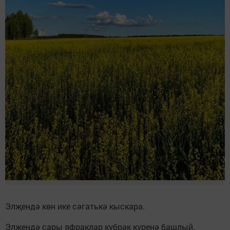
Элҗендә көн ике сәгатькә кыскара.
Элҗендә сары яфраклар күбрәк күренә башлый.