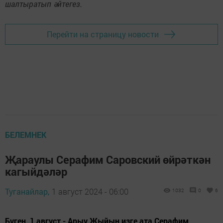
шалтыратып әйтегез.
Перейти на страницу новости
БЕЛЕМНЕК
Җараулы Серафим Саровский өйрәткән
кагыйдәләр
Туганайлар,
1 август 2024 - 06:00
1032
0
6
Бүген, 1 август - Арыу Жыйын изге ата Серафим