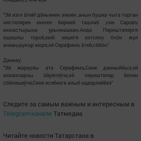
"Эй изге äтей! дöньянен эямен ,анын бушка чыга торган
нястялярен кюҥел бирмей ташлаб ,син Саровъ
монастырына урыннашкан.Анда Пяриштяляргя
ошашлы тороб,кюб кешегя котолоу öчöн жул
ачкан,шуҥар кюря,эй Серафимъ äтей,сöйöн."
Даннау:
"Эй жараулы ата Серафимъ,Сине данныйбыз,эй
монахларны öйрятеӱче,эй пяриштяляр белян
сöйляшеӱче,Сине исебезгя алыб кадерлейбез"
Следите за самым важным и интересным в
Telegram-канале
Татмедиа
Читайте новости Татарстана в