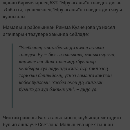
җавап бирүчеләрнең 63% “Ыру агачы”н төзедек дигән.
Әлбәттә, күпчелекнең “Ыру агачы”н төзедек дип язуы
куанычлы.
Мамадыш районыннан Римма Кузнецова үз нәсел
агачларын төзүләре хакында сөйләде:
“Үзебезнең гаилә белән дә нәсел агачын
төзедек. Бу — бик тә кызыклы, мавыктыргыч,
кирәкле эш. Аны төзегәндә буыннар
чылбыры күз алдында килә, һәр гаиләнең
тарихын барлыйсың, үткән заманга кайткан
кебек буласың. Үзебез өчен дә, киләчәк
буынга да зур байлык ул!”, – диде ул.
Чистай районы Бахта авылының клубында методист
булып эшләүче Светлана Малышева ире ягыннан