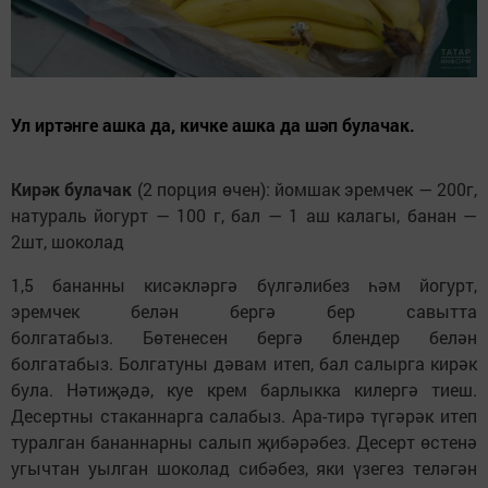
Ул иртәнге ашка да, кичке ашка да шәп булачак.
Кирәк булачак
(2 порция өчен): йомшак эремчек — 200г,
натураль йогурт — 100 г, бал — 1 аш калагы, банан —
2шт, шоколад
1,5 бананны кисәкләргә бүлгәлибез һәм йогурт,
эремчек белән бергә бер савытта
болгатабыз. Бөтенесен бергә блендер белән
болгатабыз. Болгатуны дәвам итеп, бал салырга кирәк
була. Нәтиҗәдә, куе крем барлыкка килергә тиеш.
Десертны стаканнарга салабыз. Ара-тирә түгәрәк итеп
туралган бананнарны салып җибәрәбез. Десерт өстенә
угычтан уылган шоколад сибәбез, яки үзегез теләгән