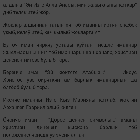
алдыҥа “Эй Изге Алла Анасы, мин жазыклыны коткар”
диб теляк итеб жӧр.
Жоклар алдыннан тагын ӧч тӧб иманны иртянге кебек
укыб, келяӱ итеб, кач кылыб жокларга ят.
Бу ӧч иман чиркяӱ уставы куйган тиешле иманнар
жыелмасынын иҥ тӧб иманнарыннан санала, христиан
дененеҥ нигезе булыб тора.
Беренче иман “Эй кюктяге Атабыз...” - Иисус
Христос ӱзе ӧйряткян ӓм барлык иманнарныҥ да
ӧлгӧсӧ булыб тора.
Икенче иманны Изге Кыз Марияны котлаб, кюктян
Архангел Гавриил алыб килгян.
Ӧчӧнчӧ иман – “Дӧрӧс деннен символы...” иманы
христиан диненеҥ кыскача барлык тӧб
положениелярнедя ӱз эченя алган.