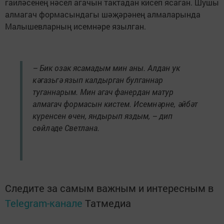
гаиләсенең нәсел агачын тактадан кисеп ясаган. Шушы
алмагач формасындагы шәҗәрәнең алмаларында
Малышевларның исемнәре язылган.
– Бик озак ясамадым мин аны. Алдан ук
кәгазьгә язып калдырган булганнар
туганнарым. Мин агач фанердан матур
алмагач формасын кистем. Исемнәрне, әйбәт
күренсен өчен, яндырып яздым, – дип
сөйләде Светлана.
Следите за самым важным и интересным в
Telegram-канале
Татмедиа