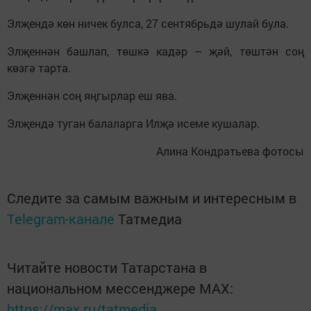
Элҗендә көн ничек булса, 27 сентябрьдә шулай була.
Элҗеннән башлап, төшкә кадәр – җәй, төштән соң
көзгә тарта.
Элҗеннән соң яңгырлар еш ява.
Элҗендә туган балаларга Илҗә исеме кушалар.
Алина Кондратьева фотосы
Следите за самым важным и интересным в
Telegram-канале
Татмедиа
Читайте новости Татарстана в
национальном мессенджере MАХ:
https://max.ru/tatmedia