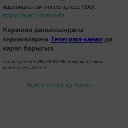
национальном мессенджере MАХ:
https://max.ru/tatmedia
Керәшен дөньясындагы
яңалыкларны
Телеграм-канал
да
карап барыгыз.
Хәбәрләрегезне
89172509795
номерына языгыз,
шалтыратып әйтегез.
Перейти на страницу новости