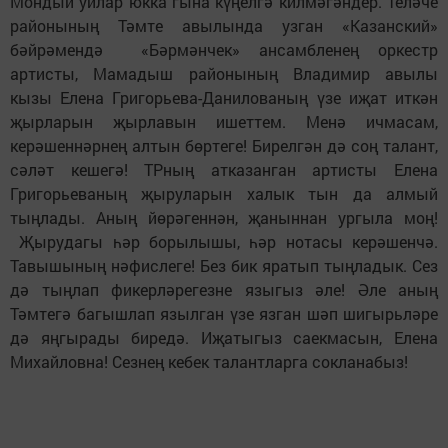
Мондый уйлар юкка гына күңелгә килмәгәндер. Теләче
районының Тәмте авылында узган «Казанский»
бәйрәмендә «Бәрмәнчек» ансамбленең оркестр
артисты, Мамадыш районының Владимир авылы
кызы Елена Григорьева-Данилованың үзе иҗат иткән
җырларын җырлавын ишеттем. Менә ичмасам,
керәшеннәрнең алтын бөртеге! Бирелгән дә соң талант,
сәләт кешегә! ТРның атказанган артисты Елена
Григорьеваның җыруларын халык тын да алмый
тыңлады. Аның йөрәгеннән, җаныннан ургыла моң!
Җырудагы һәр борылышы, һәр нотасы керәшенчә.
Тавышының нәфислеге! Без бик яратып тыңладык. Сез
дә тыңлап фикерләрегезне языгыз әле! Әле аның
Тәмтегә багышлап язылган үзе язган шәп шигырьләре
дә яңгырады биредә. Иҗатыгыз саекмасын, Елена
Михайловна! Сезнең кебек талантларга сокланабыз!