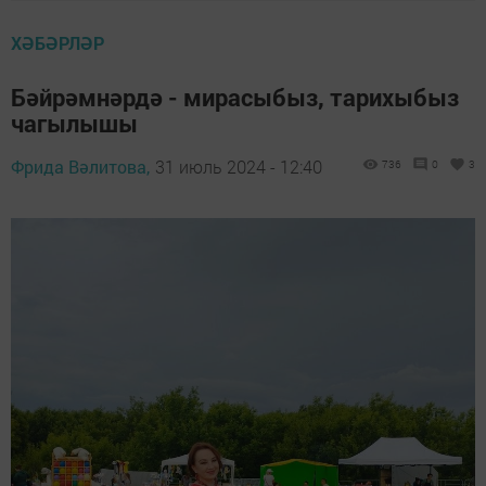
ХӘБӘРЛӘР
Бәйрәмнәрдә - мирасыбыз, тарихыбыз
чагылышы
Фрида Вәлитова,
31 июль 2024 - 12:40
736
0
3