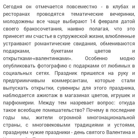
Сегодня он отмечается повсеместно - в клубах и
ресторанах проводятся тематические вечеринки,
молодожены все чаще выбирают 14 февраля датой
своего бракосочетания, наивно полагая, что это
принесет им счастье в супружеской жизни, влюбленные
устраивают романтические свидания, обмениваются
подарками, букетами цветов и
открытками-«валентинками». Особенно модно
опубликовать фотографию с подарками от любимых в
социальных сетях. Праздник пришелся на руку и
предприимчивым коммерсантам, которые стали
выпускать открытки, сувениры для этого праздника,
наблюдается ажиотаж в магазинах цветов, игрушек и
парфюмерии. Между тем назревает вопрос: откуда
такое всеобщее помешательство? Почему в последние
годы мы, жители огромной многонациональной
страны, с многовековыми традициями и устоями,
празднуем чужие праздники - день святого Валентина и