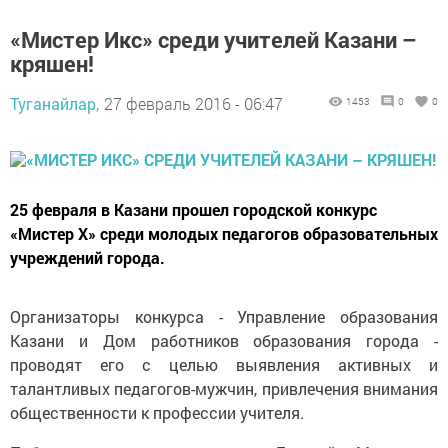
«Мистер Икс» среди учителей Казани –
кряшен!
Туганайлар,
27 февраль 2016 - 06:47
1453
0
0
25 февраля в Казани прошел городской конкурс
«Мистер Х» среди молодых педагогов образовательных
учреждений города.
Организаторы конкурса - Управление образования
Казани и Дом работников образования города -
проводят его с целью выявления активных и
талантливых педагогов-мужчин, привлечения внимания
общественности к профессии учителя.