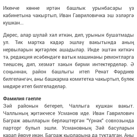
Икенче көнне иртән башлык урынбасары үз
кабинетына чакыртып, Иван Гавриловичка эш эзләргә
кушкан...
Дөрес, алар шулай хәл иткән, дип, урынын бушатмады
ул. Тик мартка кадәр эшләү вакытында аның
нервыларын җитәрлек ашадылар. Инде эштән киткәч
тә, редакция исәбендәге ватык машинаны ремонтларга
тиешсең, дип, хезмәт хакын бирми интектерделәр. Ә
соңыннан, район башлыгы итеп Ренат Фәрдиев
билгеләнгәч, аны башкарма комитетка чакыртып, бүлек
мөдире итеп билгеләделәр.
Фамилия гаепле
Зәй районын бетереп, Чаллыга кушкан вакыт.
Чаллының җитәкчесе Усманов иде. Иван Гаврилович
Баграж авылларын берләштергән "Үрнәк" совхозында
парторг булып эшли. Усмановның Зәй басуларын
карап йөрүе икән. Баграж кырларына да тукталган. Аны