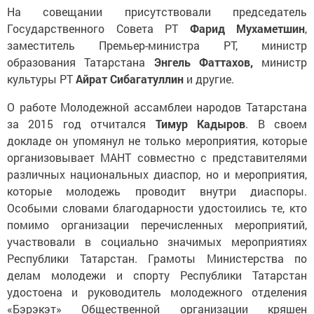
На совещании присутствовали председатель
Государственного Совета РТ
Фарид Мухаметшин
,
заместитель Премьер-министра РТ, министр
образования Татарстана
Энгель Фаттахов,
министр
культуры РТ
Айрат Сибагатуллин
и другие.
О работе Молодежной ассамблеи народов Татарстана
за 2015 год отчитался
Тимур Кадыров
. В своем
докладе он упомянул не только мероприятия, которые
организовывает МАНТ совместно с представителями
различных национальных диаспор, но и мероприятия,
которые молодежь проводит внутри диаспоры.
Особыми словами благодарности удостоились те, кто
помимо организации перечисленных мероприятий,
участвовали в социально значимых мероприятиях
Республики Татарстан. Грамоты Министерства по
делам молодежи и спорту Республики Татарстан
удостоена и руководитель молодежного отделения
«Бэрэкэт» Общественной организации кряшен