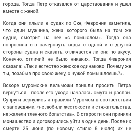
города. Тогда Петр отказался от царствования и ушел
вместе с женой.
Когда они плыли в судах по Оке, Феврония заметила,
что один мужчина, жена которого была на том же
судне, смотрит на нее «с помыслом». Тогда она
попросила его зачерпнуть воды с одной и с другой
стороны судна и сказать, отличается ли она по вкусу.
Конечно, отличий не было никаких. Тогда Феврония
сказала: «Так и естество женское одинаково. Почему же
ты, позабыв про свою жену, о чужой помышляешь?».
Вскоре муромские вельможи пришли просить Петра
вернуться - после его ухода началась смута и распри.
Супруги вернулись и правили Муромом в соответствии
с заповедями, «не любили жестокости и стяжательства,
не жалели тленного богатства». В старости они приняли
монашество и договорились уйти в один день. После их
смерти 25 июня (по новому стилю 8 июля) их не