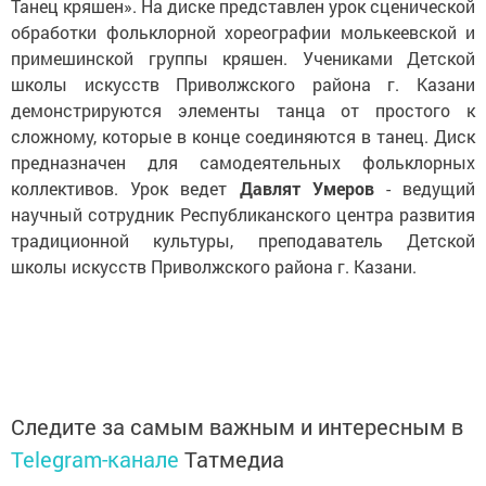
Танец кряшен». На диске представлен урок сценической
обработки фольклорной хореографии молькеевской и
примешинской группы кряшен. Учениками Детской
школы искусств Приволжского района г. Казани
демонстрируются элементы танца от простого к
сложному, которые в конце соединяются в танец. Диск
предназначен для самодеятельных фольклорных
коллективов. Урок ведет
Давлят Умеров
- ведущий
научный сотрудник Республиканского центра развития
традиционной культуры, преподаватель Детской
школы искусств Приволжского района г. Казани.
Следите за самым важным и интересным в
Telegram-канале
Татмедиа