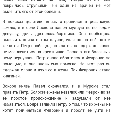
покрылась струпьями. Ни один из врачей не мог
вылечить его от этой болезни.
В поисках целителя князь отправился в рязанскую
землю, и в селе Ласково нашел мудрую не по годам
девушку, дочь древолаза-бортника. Она пообещала
вылечить князя в том случае, если он на ней потом
женится. Петр пообещал, но клятвы не сдержал - князь
не мог жениться на крестьянке. После этого болезнь к
нему вернулась. Петр снова обратился к Февронии за
помощью, и она вновь ему помогла. На этот раз он
сдержал слово и взял ее в жены. Так Феврония стала
княгиней.
Вскоре князь Павел скончался, и в Муроме стал
править Петр. Боярские жены невзлюбили Февронию за
ее простое происхождение и задумали от нее
избавиться. Бояре заявили Петру о том, что их жены не
хотят подчиняться Февронии и просят ее уйти из