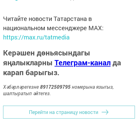
Читайте новости Татарстана в
национальном мессенджере MАХ:
https://max.ru/tatmedia
Керәшен дөньясындагы
яңалыкларны
Телеграм-канал
да
карап барыгыз.
Хәбәрләрегезне
89172509795
номерына языгыз,
шалтыратып әйтегез.
Перейти на страницу новости