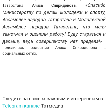
«Спасибо
Татарстана
Алиса Спиридонова
.
Министерству по делам молодежи и спорту,
Ассамблее народов Татарстана и Молодежной
Ассамблее народов Татарстана, что меня
заметили и оценили работу! Буду стараться и
дальше, ведь совершенству нет предела!»
-
поделилась радостью Алиса Спиридонова в
социальных сетях.
Следите за самым важным и интересным в
Telegram-канале
Татмедиа