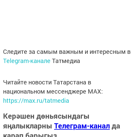
Следите за самым важным и интересным в
Telegram-канале
Татмедиа
Читайте новости Татарстана в
национальном мессенджере MАХ:
https://max.ru/tatmedia
Керәшен дөньясындагы
яңалыкларны
Телеграм-канал
да
карап барыгыз.