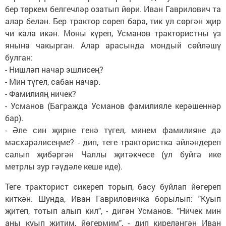
бер төркем белгечләр озатып йөри. Иван Гаврилович та
алар белән. Бер трактор сөреп бара, тик ул сөргән җир
чи кала икән. Моны күреп, Усманов трактористны үз
янына чакырган. Алар арасында мондый сөйләшү
булган:
- Нишләп начар эшлисең?
- Мин түгел, сабан начар.
- Фамилияң ничек?
- Усманов (Багражда Усманов фамилияле керәшеннәр
бар).
- Әле син җирне генә түгел, минем фамилияне дә
мәсхәрәлисеңме? - дип, теге трактористка әйләндереп
салып җибәргән Чаллы җитәкчесе (ул буйга ике
метрлы зур гәүдәле кеше иде).
Теге тракторист сикереп торып, басу буйлап йөгереп
киткән. Шунда, Иван Гавриловичка борылып: "Куып
җитеп, тотып алып кил", - дигән Усманов. "Ничек мин
аны куып җитим, йөгермим", - дип киреләнгән Иван