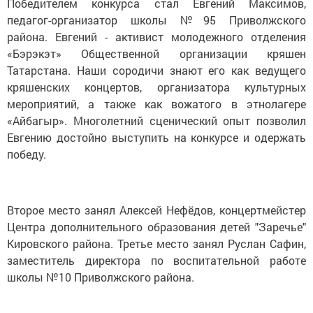
Победителем конкурса стал Евгений Максимов,
педагог-организатор школы №95 Приволжского
района. Евгений - активист молодежного отделения
«Бэрэкэт» Общественной организации кряшен
Татарстана. Наши сородичи знают его как ведущего
кряшенских концертов, организатора культурных
мероприятий, а также как вожатого в этнолагере
«Айбагыр». Многолетний сценический опыт позволил
Евгению достойно выступить на конкурсе и одержать
победу.
Второе место занял Алексей Нефёдов, концертмейстер
Центра дополнительного образования детей "Заречье"
Кировского района. Третье место занял Руслан Сафин,
заместитель директора по воспитательной работе
школы №10 Приволжского района.