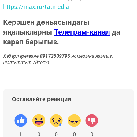
https://max.ru/tatmedia
Керәшен дөньясындагы
яңалыкларны
Телеграм-канал
да
карап барыгыз.
Хәбәрләрегезне
89172509795
номерына языгыз,
шалтыратып әйтегез.
Оставляйте реакции
1
0
0
0
0