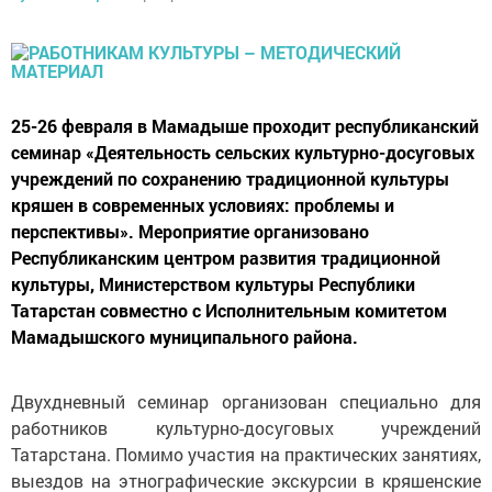
25-26 февраля в Мамадыше проходит республиканский
семинар «Деятельность сельских культурно-досуговых
учреждений по сохранению традиционной культуры
кряшен в современных условиях: проблемы и
перспективы». Мероприятие организовано
Республиканским центром развития традиционной
культуры, Министерством культуры Республики
Татарстан совместно с Исполнительным комитетом
Мамадышского муниципального района.
Двухдневный семинар организован специально для
работников культурно-досуговых учреждений
Татарстана. Помимо участия на практических занятиях,
выездов на этнографические экскурсии в кряшенские