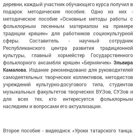
деревни, каждый участник обучающего курса получил в
подарок методические пособия. Одно из них -
методическое пособие «Основные методы работы с
фольклорным песенным материалом на примере
традиции кряшен» для работников социокультурной
сферы. Составитель - научный сотрудник
Республиканского центра развития традиционной
культуры, главный хормейстер Государственного
фольклорного ансамбля кряшен «Бермянчек»
Эльвира
Камалова
. Издание рекомендовано для руководителей
самодеятельных творческих коллективов, методистов
учреждений культурно-досугового типа, студентов
музыкальных факультетов творческих ВУЗов, СУЗов и
для всех тех, кто интересуется фольклорным
наследием и вопросами его актуализации.
Второе пособие - видеодиск «Уроки татарского танца.