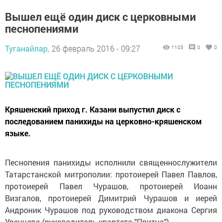
Вышел ещё один диск с церковными
песнопениями
Туганайлар,
26 февраль 2016 - 09:27
1103
0
0
Кряшенский приход г. Казани выпустил диск с
последованием панихиды на церковно-кряшенском
языке.
Песнопения панихиды исполнили священнослужители
Татарстанской митрополии: протоиерей Павел Павлов,
протоиерей Павел Чурашов, протоиерей Иоанн
Визгалов, протоиерей Димитрий Чурашов и иерей
Андроник Чурашов под руководством диакона Сергия
Уренцева (руководитель квартета "Притча").