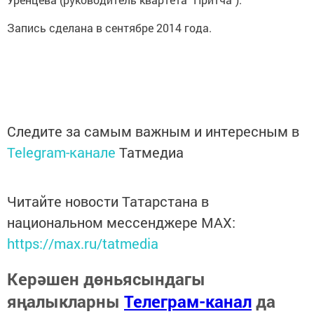
Запись сделана в сентябре 2014 года.
Следите за самым важным и интересным в
Telegram-канале
Татмедиа
Читайте новости Татарстана в
национальном мессенджере MАХ:
https://max.ru/tatmedia
Керәшен дөньясындагы
яңалыкларны
Телеграм-канал
да