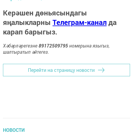
Керәшен дөньясындагы
яңалыкларны
Телеграм-канал
да
карап барыгыз.
Хәбәрләрегезне
89172509795
номерына языгыз,
шалтыратып әйтегез.
Перейти на страницу новости
НОВОСТИ