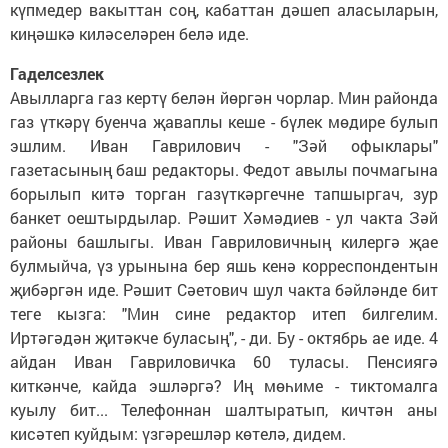
күпмедер вакыттан соң, кабаттан дәшеп аласыларын,
киңәшкә киләселәрен белә иде.
Гаделсезлек
Авылларга газ кертү белән йөргән чорлар. Мин районда
газ үткәрү буенча җаваплы кеше - бүлек мөдире булып
эшлим. Иван Гаврилович - "Зәй офыклары"
газетасының баш редакторы. Федот авылы почмагына
борылып китә торган газүткәргечне тапшыргач, зур
банкет оештырдылар. Рәшит Хәмәдиев - ул чакта Зәй
районы башлыгы. Иван Гавриловичның килергә җае
булмыйча, үз урынына бер яшь кенә корреспондентын
җибәргән иде. Рәшит Сәетович шул чакта бәйләнде бит
теге кызга: "Мин сине редактор итеп билгелим.
Иртәгәдән җитәкче буласың", - ди. Бу - октябрь ае иде. 4
айдан Иван Гавриловичка 60 туласы. Пенсиягә
киткәнче, кайда эшләргә? Иң мөһиме - тиктомалга
куылу бит... Телефоннан шалтыратып, кичтән аны
кисәтеп куйдым: үзгәрешләр көтелә, дидем.