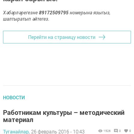
Хәбәрләрегезне
89172509795
номерына языгыз,
шалтыратып әйтегез.
Перейти на страницу новости
НОВОСТИ
Работникам культуры – методический
материал
Туганайлар,
26 февраль 2016 - 10:43
1526
0
0