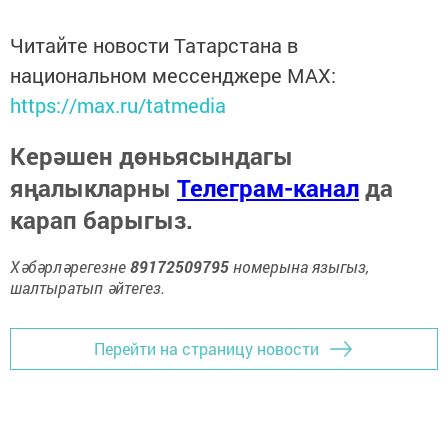
Читайте новости Татарстана в
национальном мессенджере MАХ:
https://max.ru/tatmedia
Керәшен дөньясындагы
яңалыкларны
Телеграм-канал
да
карап барыгыз.
Хәбәрләрегезне
89172509795
номерына языгыз,
шалтыратып әйтегез.
Перейти на страницу новости