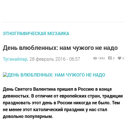
ЭТНОГРАФИЧЕСКАЯ МОЗАИКА
День влюбленных: нам чужого не надо
Туганайлар,
28 февраль 2016 - 06:57
1664
0
0
День Святого Валентина пришел в Россию в конце
девяностых. В отличие от европейских стран, традиции
праздновать этот день в России никогда не было. Тем
не менее этот католический праздник у нас стал
довольно популярным.