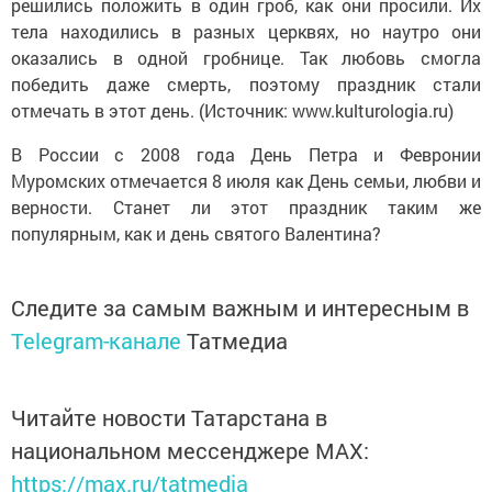
решились положить в один гроб, как они просили. Их
тела находились в разных церквях, но наутро они
оказались в одной гробнице. Так любовь смогла
победить даже смерть, поэтому праздник стали
отмечать в этот день. (Источник: www.kulturologia.ru)
В России с 2008 года День Петра и Февронии
Муромских отмечается 8 июля как День семьи, любви и
верности. Станет ли этот праздник таким же
популярным, как и день святого Валентина?
Следите за самым важным и интересным в
Telegram-канале
Татмедиа
Читайте новости Татарстана в
национальном мессенджере MАХ:
https://max.ru/tatmedia