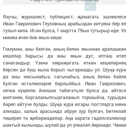
Язучы, журналист, публицист, җәмәгать эшлеклесе
Иван Гаврилович Глуховның арабыздан китүенә бер ел
тулып килә. Исән булса, 1 мартта 79ын тутырыр иде. Ул
минем өчен бик якын кеше.
Гомумән, аны белгән, аның белән якыннан аралашкан
кешеләр барысы да аны якын дус, иптәш итеп
санагандыр. Үзенә мөрәҗәгать иткән кешеләрнең
берсен дә буш кына борып чыгармады ул. Шуңа күрә
дә аны юксынабыз, сагынабыз, аның белән бәйле
булган истәлекләрне барлыйбыз. Иван Гаврилович,
нечкә күңелле, йомшак табигатьле булса да, әйтәсе
килгәнен, боргаланыпсыргаланып тормыйча, турыдан
бәреп әйтүче булды. Шуңа күрә югары постларга менә
алмады, халык арасында абруе зур булгач, бөтенләй
төшереп тә җибәрмәделәр. Аңа карата гаделсезлекләр
шактый кылынды, шулай да ул үпкәләп йөрмәде. Чөнки