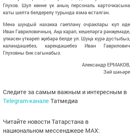
Глухов. Шул көнне үк аның персональ карточкасына
каты шелтә белдерелү турында язма өстәлгән.
Менә шундый нахакка гаепләнү очраклары күп иде
Иван Гавриловичның. Аңа карап, кешеләргә рәнҗемәде,
үпкәсен үткәреп җибәрә белде ул. Шуңа күрә дустыбыз,
каләмдәшебез, карендәшебез Иван Гаврилович
Глуховны бик сагынабыз.
Александр ЕРМАКОВ,
Зәй шәһәре
Следите за самым важным и интересным в
Telegram-канале
Татмедиа
Читайте новости Татарстана в
национальном мессенджере MАХ: