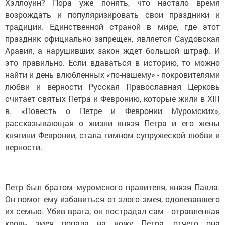
Хэллоуин? Пора уже понять, что настало время
возрождать и популяризировать свои праздники и
традиции. Единственной страной в мире, где этот
праздник официально запрещен, является Саудовская
Аравия, а нарушивших закон ждет большой штраф. И
это правильно. Если вдаваться в историю, то можно
найти и день влюбленных «по-нашему» - покровителями
любви и верности Русская Православная Церковь
считает святых Петра и Февронию, которые жили в XIII
в. «Повесть о Петре и Февронии Муромских»,
рассказывающая о жизни князя Петра и его жены
княгини Февронии, стала гимном супружеской любви и
верности.
Петр был братом муромского правителя, князя Павла.
Он помог ему избавиться от злого змея, одолевавшего
их семью. Убив врага, он пострадал сам - отравленная
кровь змея попала на кожу Петра, отчего она