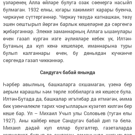
үзләренең Алла өйләре булуга озак сөенергә насыйп
булмаган. 1932 елны, югары хакимият карары буенча,
чиркәүне сүттергәннәр. Чиркәү төзүдә катнашкан, төзү
эшен оештырып йөргән барлык кешеләрне дә сөргенгә
җибәргәннәр. Элекке заманнарның Аллага ышанулары
өчен газап күргән изге әүлияләре кебек үк, Илтән-
Бутаның да күп кенә кешеләре, иманнарына туры
булып калганнары өчен, бу дөньядан күчкәнче
сөргендә газап чиккәннәр.
Сандугач бабай янында
Һәрбер авылның, башкаларга охшамаган, үзенә бер
аерым карашлы һәм төрле хоббиларга ия кешесе була.
Илтән-Бутада да, башкалар игътибар да итмәгән, әмма
бик үзенчәлекле тарих чоңгылларын күзәтеп килгән бер
кеше бар. Ул – Михаил Учып улы Соловьев (туган елы
1927). Аны кайбер кеше Сандугач бабай дип тә белә.
Михаил дәдәй күп еллар бухгалтер, газеталарда
журналист булып та эшләгән, заманында шигырьләр