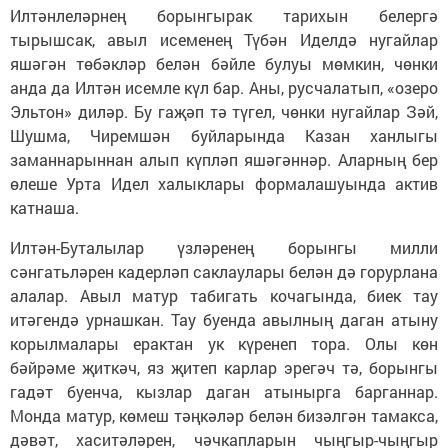
Илтәнлеләрнең борынгырак тарихын белергә
тырышсак, авыл исеменең Түбән Иделдә нугайлар
яшәгән төбәкләр белән бәйле булуы мөмкин, чөнки
анда да Илтән исемле күл бар. Аны, русчалатып, «озеро
Эльтон» диләр. Бу гаҗәп тә түгел, чөнки нугайлар Зәй,
Шушма, Чиремшән буйларында Казан ханлыгы
заманнарыннан алып күпләп яшәгәннәр. Аларның бер
өлеше Урта Идел халыклары формалашуында актив
катнаша.
Илтән-Буталылар үзләренең борынгы милли
сәнгатьләрен кадерләп саклаулары белән дә горурлана
алалар. Авыл матур табигать кочагында, биек тау
итәгендә урнашкан. Тау буенда авылның даган атыну
корылмалары ерактан ук күренеп тора. Олы көн
бәйрәме җиткәч, яз җитеп карлар эрегәч тә, борынгы
гадәт буенча, кызлар даган атынырга барганнар.
Монда матур, көмеш тәңкәләр белән бизәлгән тамакса,
дәвәт, хаситәләрен, чәчкапларын чыңгыр-чыңгыр