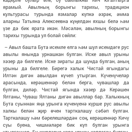
ярамый. Авылның борынгы тарихы, традицион
культурасы турында язмалар күпкә әзрәк, әмма
аларны Татьяна Алексеевна күңелдән яхшы белә һәм
үзе дә бик ярата икән. Мәсәлән, авылның борынгы
тарихы турында ул болай сөйли:
– Авыл башта Бута исемле елга һәм шул исемдәге рус
авылы янында урнашкан булган. Иске авыл урыны
хәзер дә билгеле. Иске зираты да шунда булган, аның
урыны да билгеле. Бирегә халык Чистай ягындагы
Илтән дигән авылдан күчеп утырган. Күченүчеләр
арасында, керәшеннәр белән бергә, чувашлар да
булган, диләр. Чистай ягында хәзер дә Керәшен
Ялтаны, Чуваш Ялтаны дигән авыллар бар. Халыкның
Бута суыннан яңа урынга күченүенә күрше рус авылы
халкы белән җир өчен тарткалашу сәбәп булган.
Тарткалашу һәм бәрелешләрдән соң, керәшеннәр Кичү
суы буена, чишмәләре бик күп булган урынга
утырганнар. Бу җирләрне кара урман каплаган булган.