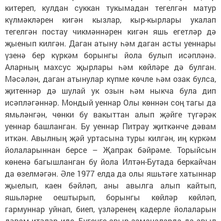
китереп, кулдан суккан тукымадан тегелгән матур
күлмәкләрен кигән кызлар, кыр-кырлары укалап
тегелгән постау чикмәннәрен кигән яшь егетләр дә
җыенып килгән. Даган атыну һәм даган асты уеннары
үзенә бер күркәм борынгы йола булып исәпләнә.
Аларның махсус җырлары һәм көйләре дә булган.
Мәсәлән, даган атынулар күпме көчле һәм озак булса,
җитеннәр дә шулай ук озын һәм ныкча була дип
исәпләгәннәр. Мондый уеннар Олы көннән соң тагы да
ямьләнгән, чөнки бу вакыттан алып җәйге түгәрәк
уеннар башланган. Бу уеннар Питрау җиткәнче дәвам
иткән. Авылның җәй уртасына туры килгән, иң күркәм
йолаларыннан берсе – Җапрак бәйрәме. Торыйсын
көненә багышланган бу йола Илтән-Бутада беркайчан
да өзелмәгән. Әле 1977 елда да олы яшьтәге хатыннар
җыелып, каен бәйләп, аны авылга алып кайтып,
яшьләрне оештырып, борынгы көйләр көйләп,
гармуннар уйнап, биеп, үзләренең кадерле йолаларын
дәвам итәләр иде. Бүгенге авыр заманаларда да авыл