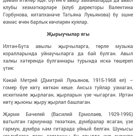
клубы хезмәткәрләре (клуб директоры Валентина
Горбунова, китапханәче Татьяна Лукьянова) бу эшне
өзмәс өчен барлык көчләрен куялар.
Җырыучылар ягы
Илтән-Бута авылы җырчыларга, төрле музыка
коралларында уйнаучыларга да бай булган. Авыл
халкы хәтерендә булганнары турында искә төшереп
үтик:
Кәкәй Метрей (Дмитрий Лукьянов, 1915-1968 ел) –
гомер буе көтү көткән кеше. Ансыз туйлар узмаган,
искитмәле җырлаган, җырларын үзе чыгарган. Иртән
көтү җыюны җыру җырлап башлаган.
Җәрми Бәчелей (Василий Ермолаев, 1929-1995)
ватылган гармуннар төзәткән, думбралар ясаган, үзе
гармун, думбра һәм гитарада уйный белгән. Шунысы
игътибарга лаек, гармунны бу авылда күп очракта