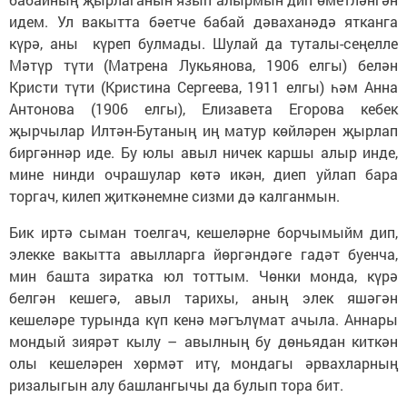
идем. Ул вакытта бәетче бабай дәваханәдә ятканга
күрә, аны күреп булмады. Шулай да туталы-сеңелле
Мәтүр түти (Матрена Лукьянова, 1906 елгы) белән
Кристи түти (Кристина Сергеева, 1911 елгы) һәм Анна
Антонова (1906 елгы), Елизавета Егорова кебек
җырчылар Илтән-Бутаның иң матур көйләрен җырлап
биргәннәр иде. Бу юлы авыл ничек каршы алыр инде,
мине нинди очрашулар көтә икән, диеп уйлап бара
торгач, килеп җиткәнемне сизми дә калганмын.
Бик иртә сыман тоелгач, кешеләрне борчымыйм дип,
элекке вакытта авылларга йөргәндәге гадәт буенча,
мин башта зиратка юл тоттым. Чөнки монда, күрә
белгән кешегә, авыл тарихы, аның элек яшәгән
кешеләре турында күп кенә мәгълүмат ачыла. Аннары
мондый зиярәт кылу – авылның бу дөньядан киткән
олы кешеләрен хөрмәт итү, мондагы әрвахларның
ризалыгын алу башлангычы да булып тора бит.