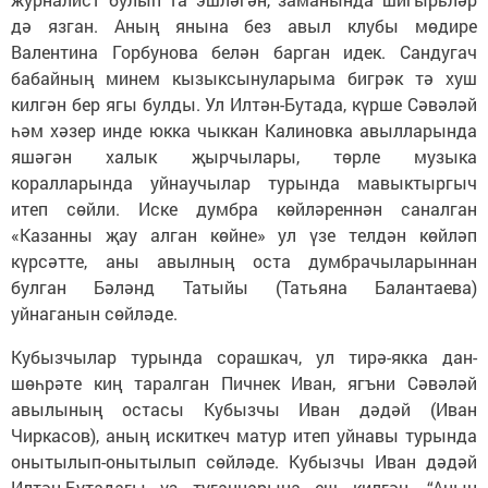
дә язган. Аның янына без авыл клубы мөдире
Валентина Горбунова белән барган идек. Сандугач
бабайның минем кызыксынуларыма бигрәк тә хуш
килгән бер ягы булды. Ул Илтән-Бутада, күрше Сәвәләй
һәм хәзер инде юкка чыккан Калиновка авылларында
яшәгән халык җырчылары, төрле музыка
коралларында уйнаучылар турында мавыктыргыч
итеп сөйли. Иске думбра көйләреннән саналган
«Казанны җау алган көйне» ул үзе телдән көйләп
күрсәтте, аны авылның оста думбрачыларыннан
булган Бәләнд Татыйы (Татьяна Балантаева)
уйнаганын сөйләде.
Кубызчылар турында сорашкач, ул тирә-якка дан-
шөһрәте киң таралган Пичнек Иван, ягъни Сәвәләй
авылының остасы Кубызчы Иван дәдәй (Иван
Чиркасов), аның искиткеч матур итеп уйнавы турында
онытылып-онытылып сөйләде. Кубызчы Иван дәдәй
Илтән-Бутадагы үз туганнарына еш килгән. “Аның