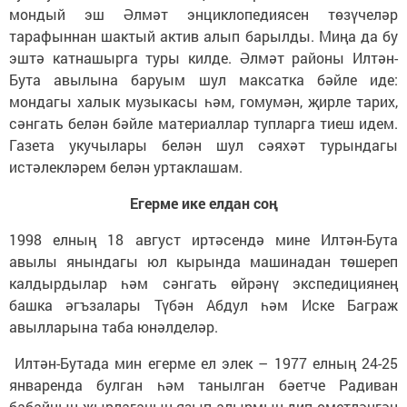
мондый эш Әлмәт энциклопедиясен төзүчеләр
тарафыннан шактый актив алып барылды. Миңа да бу
эштә катнашырга туры килде. Әлмәт районы Илтән-
Бута авылына баруым шул максатка бәйле иде:
мондагы халык музыкасы һәм, гомумән, җирле тарих,
сәнгать белән бәйле материаллар тупларга тиеш идем.
Газета укучылары белән шул сәяхәт турындагы
истәлекләрем белән уртаклашам.
Егерме ике елдан соң
1998 елның 18 август иртәсендә мине Илтән-Бута
авылы янындагы юл кырында машинадан төшереп
калдырдылар һәм сәнгать өйрәнү экспедициянең
башка әгъзалары Түбән Абдул һәм Иске Баграж
авылларына таба юнәлделәр.
Илтән-Бутада мин егерме ел элек – 1977 елның 24-25
январенда булган һәм танылган бәетче Радиван
бабайның җырлаганын язып алырмын дип өметләнгән