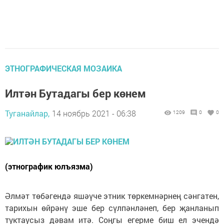
ЭТНОГРАФИЧЕСКАЯ МОЗАИКА
Илтән Бутадагы бер көнем
Туганайлар,
14 ноябрь 2021 - 06:38
1209
0
0
(этнографик юлъязма)
Әлмәт төбәгендә яшәүче этник төркемнәрнең сәнгатен,
тарихын өйрәнү эше бер сүлпәнләнеп, бер җанланып
туктаусыз дәвам итә. Соңгы егерме биш ел эчендә