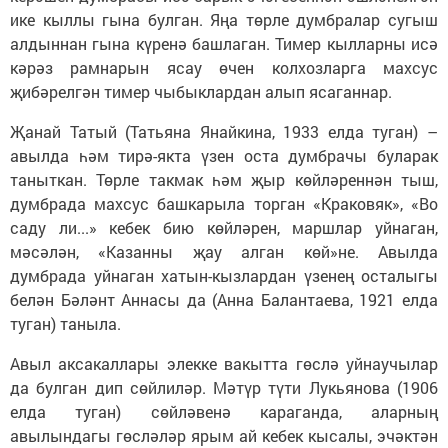
ике кыллы гына булган. Яңа төрле думбралар сугыш
алдыннан гына күренә башлаган. Тимер кылларны исә
кәрәз рамнарын ясау өчен колхозларга махсус
җибәрелгән тимер чыбыклардан алып ясаганнар.
Җанай Татый (Татьяна Янайкина, 1933 елда туган) –
авылда һәм тирә-якта үзен оста думбрачы буларак
таныткан. Төрле такмак һәм җыр көйләреннән тыш,
думбрада махсус башкарыла торган «Краковяк», «Во
саду ли...» кебек бию көйләрен, маршлар уйнаган,
мәсәлән, «Казанны җау алган көй»не. Авылда
думбрада уйнаган хатын-кызлардан үзенең осталыгы
белән Бәләнт Аннасы да (Анна Балантаева, 1921 елда
туган) таныла.
Авыл аксакаллары элекке вакытта гөслә уйнаучылар
да булган дип сөйлиләр. Мәтүр түти Лукьянова (1906
елда туган) сөйләвенә караганда, аларның
авылындагы гөсләләр ярым ай кебек кысалы, эчәктән