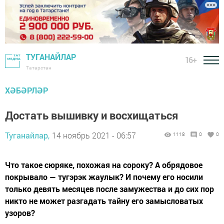
ТУГАНАЙЛАР
16+
Татарстан
ХӘБӘРЛӘР
Достать вышивку и восхищаться
Туганайлар,
14 ноябрь 2021 - 06:57
1118
0
0
Что такое сюряке, похожая на сороку? А обрядовое
покрывало — тугэрэк жаулык? И почему его носили
только девять месяцев после замужества и до сих пор
никто не может разгадать тайну его замысловатых
узоров?