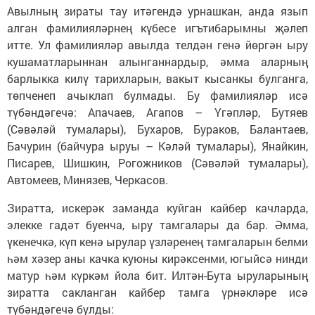
Авылның зираты тау итәгендә урнашкан, анда язып
алган фамилияләрнең күбесе игътибарымны җәлеп
итте. Ул фамилияләр авылда телдән генә йөргән ыру
кушаматларыннан алынганнардыр, әмма аларның
барлыкка килү тарихларын, вакыт кысанкы булганга,
төпченеп ачыклап булмады. Бу фамилияләр исә
түбәндәгечә: Апачаев, Агапов – Үгәпләр, Бутяев
(Сәвәләй тумалары), Бухаров, Бураков, Балантаев,
Бачурин (байчура ыруы – Кәләй тумалары), Янайкин,
Писарев, Шишкин, Рогожников (Сәвәләй тумалары),
Автомеев, Минязев, Черкасов.
Зиратта, искерәк заманда куйган кайбер качларда,
элекке гадәт буенча, ыру тамгалары да бар. Әмма,
үкенечкә, күп кенә ырулар үзләренең тамгаларын белми
һәм хәзер аны качка куюны кирәксенми, югыйсә нинди
матур һәм күркәм йола бит. Илтән-Бута ыруларының
зиратта сакланган кайбер тамга үрнәкләре исә
түбәндәгечә булды: