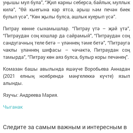
уңышы мул була”, “Җил карны себерсә, байлык, муллык
килә”, ”Өй кыегына кар ятса, арыш һәм печән биек
булып үсә”, “Көн җылы булса, ашлык куерып үсә”.
Питрау көнне сынамышлар. “Питрау үтә – җәй үтә”,
“Питраудан соң кошлар да сайрамый”, “Питраудан соң
сандугачның теле бетә – үләннең тәме бетә”, “Питрауга
чаклы үләннең шифасы – чәчәктә, Питраудан соң
тамырда”, “Питрау көн аяз булса, булыр коры печәнең”.
Комазан башы авылында яшәүче
Воробьева Аннадан
(2021 елның ноябрендә мәңгелеккә күчте) язып
алынды.
Язучы: Андреева Мария.
Чыганак
Следите за самым важным и интересным в