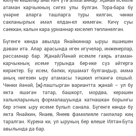
атаман карчыкның сигез улы булган. Тора-бара бу
үнәрне аларга ташларга туры килгән, чөнки
сакланырлык әмәл елдан-ел кимегән. Кичү суы
саеккан, калын кара урманнар киселеп төпләнелгән.
Бүгенге көндә авылда Янайкиннар ыруы яшәешен
дәвам итә. Алар арасында иген игүчеләр, инженерлар,
рәссамнар бар. Җанай/Йәнәй исемле гаярь атаман-
карчыкның исеме турында бер-ике сүз әйтергә
кирәктер. Бу исем, бәлки, кушамат булгандыр, әмма
аның нигезен ыру атамасы тәшкил иткәнгә охшый.
Чөнки йәнәй, [җ]-лаштырган вариантта җанай – ул бу
якта яшәгән татар, башкорт, мордва, керәшен
халыкларының формалашуында катнашкан борынгы
бер этник ыру исеме булып санала. Бүгенге көндә бу
якта Янайкин, Янаев, Янеев фамилияле гаиләләр киң
таралган. Күренә ки, ул ыруның бер өлеше Илтән-Бута
авылында да бар.