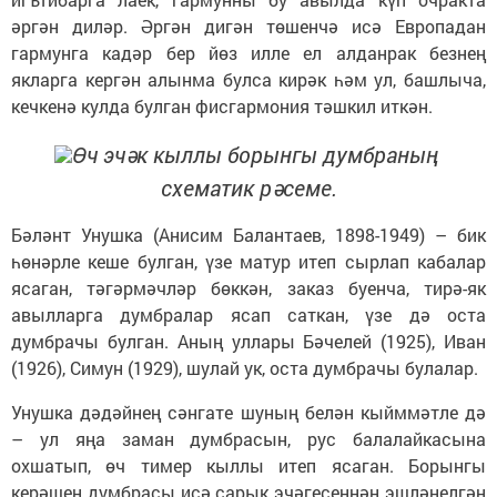
әргән диләр. Әргән дигән төшенчә исә Европадан
гармунга кадәр бер йөз илле ел алданрак безнең
якларга кергән алынма булса кирәк һәм ул, башлыча,
кечкенә кулда булган фисгармония тәшкил иткән.
Өч эчәк кыллы борынгы думбраның
схематик рәсеме.
Бәләнт Унушка (Анисим Балантаев, 1898-1949) – бик
һөнәрле кеше булган, үзе матур итеп сырлап кабалар
ясаган, тәгәрмәчләр бөккән, заказ буенча, тирә-як
авылларга думбралар ясап саткан, үзе дә оста
думбрачы булган. Аның уллары Бәчелей (1925), Иван
(1926), Симун (1929), шулай ук, оста думбрачы булалар.
Унушка дәдәйнең сәнгате шуның белән кыйммәтле дә
– ул яңа заман думбрасын, рус балалайкасына
охшатып, өч тимер кыллы итеп ясаган. Борынгы
керәшен думбрасы исә сарык эчәгесеннән эшләнелгән