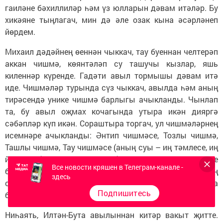
гаиләне бәхиллиләр һәм үз юлларын дәвам итәләр. Бу
хикәяне тыңлагач, мин дә әле озак кына әсәрләнеп
йөрдем.
Михаил дәдәйнең өеннән чыккач, тау буеннан челтерәп
аккан чишмә, көянтәләп су ташучы кызлар, яшь
киленнәр күренде. Гадәти авыл тормышы дәвам итә
иде. Чишмәләр турында сүз чыккач, авылда һәм аның
тирәсендә унике чишмә барлыгы ачыкланды. Чынлап
та, бу авыл оҗмах кочагында утыра икән дияргә
сәбәпләр күп икән. Сораштыра торгач, ул чишмәләрнең
исемнәре ачыкланды: Әнтип чишмәсе, Тозлы чишмә,
Ташлы чишмә, Тау чишмәсе (аның суы – иң тәмлесе, иң
йомшагы), Күкертле чишмә (авыл халкы аның измәсе
Все новости кряшен в Телеграм-канале -
белән сыланып, дәвалана), Урман чишмәсе (аның
здесь
суында тоз тәме сизелә, димәк, ул минераль тозларга
Подпишитесь
бай), Чытырлык чишмәсе һәм башка чишмәләр.
Ниһаять, Илтән-Бута авылыннан китәр вакыт җитте.