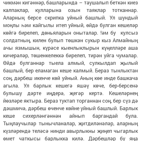
чикмән кигәннәр, башларында – таушалып беткән киез
калпаклар, кулларына озын таяклар тотканнар.
Аларның берсе скрипка уйный башлый. Ул шундый
моңлы һәм кайгылы итеп уйный, өйдә булган кешеләр
көйгә бирелеп, дөньяларын оныталар. !әм бу кулсыз
солдатның, килен булып төшкән сукыр кыз Алмайның
ачы язмышын, күрәсе кыенлыклырын күңелләре аша
кичерәләр, төшенкелеккә бирелеп, тирән уйга чумалар.
Өйдә булганнар тыела алмый, сулкылдап җылый
башлый, бер еламаган кеше калмый. Бераз тынлыктан
соң, дәрбеш икенче көй уйный. Аның көе инде башкача
агыла. Ул барлык кешегә яшәү көче, бер-берсенә
булышу дәрте иңдерә, җегәр кертә. Кешеләрнең
йөзләре яктыра. Бераз туктап торганнан соң, бер сүз дә
дәшмичә, дәрбеш өченче көйне уйный башлый. Барлык
кеше сихерләнгәннән айнып баргандай була.
Тыңлаучылар тынычланалар, җитдиләнәләр, аларның
күзләрендә теләсә нинди авырлыкны җиңеп чыгарлык
өмет чаткысы барлыкка килә. Дәрбешләр бу яңа