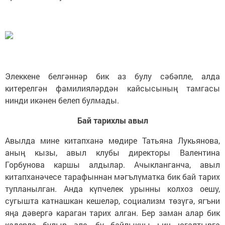
Элеккене белгәннәр бик аз булу сәбәпле, алда
китерелгән фамилияләрдән кайсысының тамгасы
нинди икәнен белеп булмады.
Бай тарихлы авыл
Авылда мине китапханә мөдире Татьяна Лукьянова,
аның кызы, авыл клубы директоры Валентина
Горбунова каршы алдылар. Ачыкланганча, авыл
китапханәчесе тарафыннан мәгълүматка бик бай тарих
тупланылган. Анда күпчелек урынны колхоз оешу,
сугышта катнашкан кешеләр, социализм төзүгә, ягъни
яңа дәвергә караган тарих алган. Бер заман алар бик
кадерле булыр әле, бу байлыкны һич югалтырга