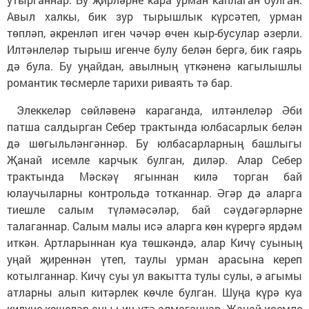
Авыл халкы, бик зур тырышлык күрсәтеп, урман
төпләп, әкренләп иген чәчәр өчен кыр-бусулар әзерли.
Илтәнлеләр тырыш игенче булу белән бергә, бик гаярь
дә була. Бу уңайдан, авылның үткәненә кагылышлы
романтик төсмерле тарихи риваять тә бар.
Элеккеләр сөйләвенә караганда, илтәнлеләр Әби
патша салдырган Себер трактында юлбасарлык белән
дә шөгыльләнгәннәр. Бу юлбасарларның башлыгы
Җанай исемле карчык булган, диләр. Алар Себер
трактында Мәскәү ягыннан килә торган бай
юлаучыларны контрольдә тотканнар. Әгәр дә аларга
тиешле салым түләмәсәләр, бай сәүдәгәрләрне
талаганнар. Салым малы исә аларга көн күрергә ярдәм
иткән. Артларыннан куа төшкәндә, алар Кичү суының
уңай җиреннән үтеп, таулы урман арасына кереп
котылганнар. Кичү суы ул вакытта тулы сулы, ә агымы
атларны алып китәрлек көчле булган. Шуңа күрә куа
килүче кешеләр аны һич үтә алмаганнар. Җанай исемле