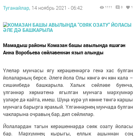
Туганайлар,
14 ноябрь 2021 - 06:42
1111
0
1
Мамадыш районы Комазан башы авылында яшәгән
Анна Воробьева сөйләвеннән язып алынды
Үлеләр мунчасы ягу керәшеннәргә генә хас булган
йолаларның берсе. Әлеге йола Олы көнгә өч көн кала –
сишәмбедә башкарыла. Халык сөйләве буенча,
үлгәннәр хөрмәтенә ягылган мунчага мәрхүмнәр
үзләре дә кайта, имеш. Шуңа күрә ул көнне төнгә каршы
мунчага барырга ярамый. Үлгәннәрнең мунчада булган
чакларына очравың бар, дип сөйлиләр.
Йолалардан тагын керәшеннәрдә сөяк озату йоласы
бар. Мәрхүмнең кырыгы, еллык ашыннан соң