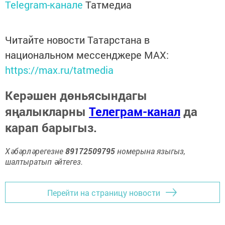
Telegram-канале
Татмедиа
Читайте новости Татарстана в
национальном мессенджере MАХ:
https://max.ru/tatmedia
Керәшен дөньясындагы
яңалыкларны
Телеграм-канал
да
карап барыгыз.
Хәбәрләрегезне
89172509795
номерына языгыз,
шалтыратып әйтегез.
Перейти на страницу новости