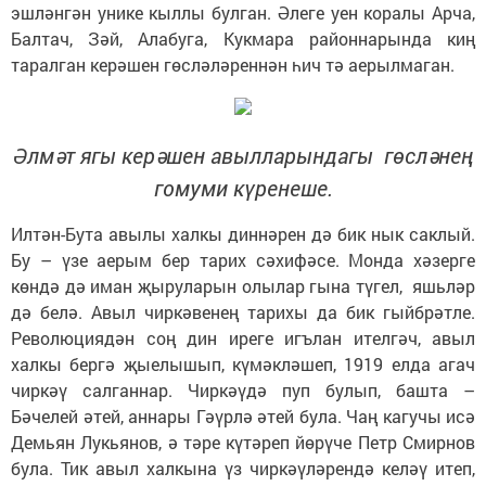
эшләнгән унике кыллы булган. Әлеге уен коралы Арча,
Балтач, Зәй, Алабуга, Кукмара районнарында киң
таралган керәшен гөсләләреннән һич тә аерылмаган.
Әлмәт ягы керәшен авылларындагы гөсләнең
гомуми күренеше.
Илтән-Бута авылы халкы диннәрен дә бик нык саклый.
Бу – үзе аерым бер тарих сәхифәсе. Монда хәзерге
көндә дә иман җыруларын олылар гына түгел, яшьләр
дә белә. Авыл чиркәвенең тарихы да бик гыйбрәтле.
Революциядән соң дин иреге игълан ителгәч, авыл
халкы бергә җыелышып, күмәкләшеп, 1919 елда агач
чиркәү салганнар. Чиркәүдә пуп булып, башта –
Бәчелей әтей, аннары Гәүрлә әтей була. Чаң кагучы исә
Демьян Лукьянов, ә тәре күтәреп йөрүче Петр Смирнов
була. Тик авыл халкына үз чиркәүләрендә келәү итеп,