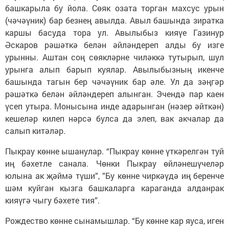
башкарыла бу йола. Сөяк озата торган махсус урын
(чәчәүник) бар безнең авылда. Авыл башында зиратка
каршы басуда тора ул. Авылыбыз кияүе Газинур
Әскаров рәшәткә белән әйләндереп алды бу изге
урынны. Аштан соң сөякләрне чиләккә тутырып, шул
урынга алып барып куялар. Авылыбызның икенче
башында тагын бер чәчәүник бар әле. Ул да зәңгәр
рәшәткә белән әйләндереп алынган. Эчендә пар каен
үсеп утыра. Монысына инде адарынган (нәзер әйткән)
кешеләр килеп нәрсә булса да элеп, вак акчалар да
салып китәләр.
Пыкрау көнне ышанулар. “Пыкрау көнне үткәрелгән туй
иң бәхетле санала. Чөнки Пыкрау өйләнешүчеләр
юлына ак җәймә түши”, ”Бу көнне чиркәүдә иң беренче
шәм куйган кызга башкаларга караганда алданрак
кияүгә чыгу бәхете тия”.
Рождество көнне сынамышлар. “Бу көнне кар яуса, иген