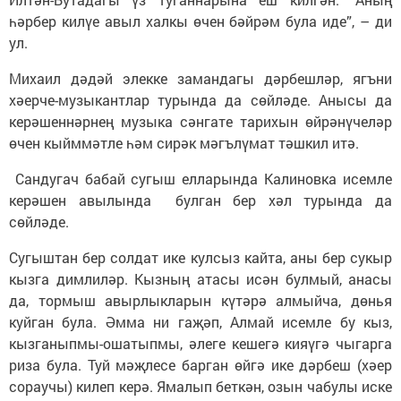
һәрбер килүе авыл халкы өчен бәйрәм була иде”, – ди
ул.
Михаил дәдәй элекке замандагы дәрбешләр, ягъни
хәерче-музыкантлар турында да сөйләде. Анысы да
керәшеннәрнең музыка сәнгате тарихын өйрәнүчеләр
өчен кыйммәтле һәм сирәк мәгълүмат тәшкил итә.
Сандугач бабай сугыш елларында Калиновка исемле
керәшен авылында булган бер хәл турында да
сөйләде.
Сугыштан бер солдат ике кулсыз кайта, аны бер сукыр
кызга димлиләр. Кызның атасы исән булмый, анасы
да, тормыш авырлыкларын күтәрә алмыйча, дөнья
куйган була. Әмма ни гаҗәп, Алмай исемле бу кыз,
кызганыпмы-ошатыпмы, әлеге кешегә кияүгә чыгарга
риза була. Туй мәҗлесе барган өйгә ике дәрбеш (хәер
сораучы) килеп керә. Ямалып беткән, озын чабулы иске