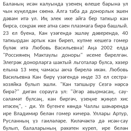
Баланың исән калуында үзенең өлеше барына ул
чын күңелдән сөенә. Алга таба да донорлык эшен
дәвам итә ул. Иң элек ике айга бер тапкыр кан
бирсә, соңрак ике атна саен плазмага бирә башлый.
23 ел буена, Кан үзәгендә эшләү дәверендә, 40
тапкырдан артык кан биреп, күпме кешегә гомер
бүләк итә Любовь Васильевна! Аңа 2002 елда
"Россиянең Мактаулы доноры" исеме бирелгән.
Элегрәк донорларга шактый льготалар булса, хәзер
елына 13 мең чамасы акча бирелә икән. Любовь
Васильевна Кан бирү үзәгендә инде 33 ел сестра-
хозяйка булып эшли. "Кан тапшыру Сезгә нәрсә
бирә?" дигән сорауга ул: "Әгәр авырмасаң, сау-
сәламәт булсаң, кан биргәч, үзеңне җиңел хис
итәсең", - ди. Ул бүгенге көндә Чаллы шәһәрендә
ире Владимир белән гомер кичерә. Уллары Артур,
Русланның үз гаиләләре. Киләчәктә дә исән-сау
булып, балаларының рәхәтен күреп, ире белән