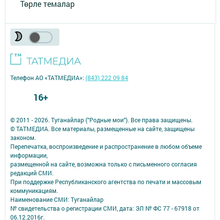
Төрле темалар
Телефон АО «ТАТМЕДИА»:
(843) 222 09 84
16+
© 2011 - 2026. Туганайлар ("Родные мои"). Все права защищены.
© ТАТМЕДИА. Все материалы, размещенные на сайте, защищены
законом.
Перепечатка, воспроизведение и распространение в любом объеме
информации,
размещенной на сайте, возможна только с письменного согласия
редакций СМИ.
При поддержке Республиканского агентства по печати и массовым
коммуникациям.
Наименование СМИ: Туганайлар
№ свидетельства о регистрации СМИ, дата: ЭЛ № ФС 77 - 67918 от
06.12.2016г.