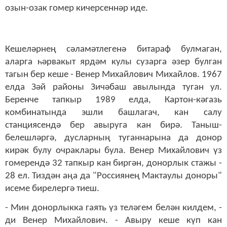
озын-озак гомер кичерсеннәр иде.
Кешеләрнең сәламәтлегенә битараф булмаган,
аларга һәрвакыт ярдәм кулы сузарга әзер булган
тагын бер кеше - Венер Михайлович Михайлов. 1967
елда Зәй районы Зичәбаш авылында туган ул.
Беренче тапкыр 1989 елда, Картон-кәгазь
комбинатында эшли башлагач, кан салу
станциясендә бер авыруга кан бирә. Таныш-
белешләргә, дусларның туганнарына да донор
кирәк булу очраклары була. Венер Михайлович үз
гомерендә 32 тапкыр кан биргән, донорлык стажы -
28 ел. Тиздән аңа да "Россиянең Мактаулы доноры"
исеме бирелергә тиеш.
- Мин донорлыкка гаять үз теләгем белән килдем, -
ди Венер Михайлович. - Авыру кеше күп кан