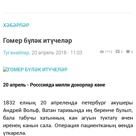
ХӘБӘРЛӘР
Гомер бүләк итүчеләр
Туганайлар,
20 апрель 2018 - 11:03
1712
0
0
20 апрель - Росссиядә милли донорлар көне
1832 елның 20 апрелендә петербург акушеры
Андрей Вольф, Ватан тарихында иң беренче булып,
бала табучы хатынның кан агуын туктату өчен
иренең канын сала. Операция пациентканың өендә
үткәрелә.