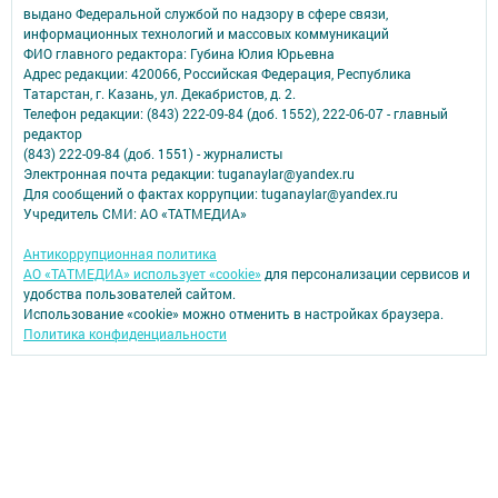
выдано Федеральной службой по надзору в сфере связи,
информационных технологий и массовых коммуникаций
ФИО главного редактора: Губина Юлия Юрьевна
Адрес редакции: 420066, Российская Федерация, Республика
Татарстан, г. Казань, ул. Декабристов, д. 2.
Телефон редакции: (843) 222-09-84 (доб. 1552), 222-06-07 - главный
редактор
(843) 222-09-84 (доб. 1551) - журналисты
Электронная почта редакции: tuganaylar@yandex.ru
Для сообщений о фактах коррупции: tuganaylar@yandex.ru
Учредитель СМИ: АО «ТАТМЕДИА»
Антикоррупционная политика
АО «ТАТМЕДИА» использует «cookie»
для персонализации сервисов и
удобства пользователей сайтом.
Использование «cookie» можно отменить в настройках браузера.
Политика конфиденциальности