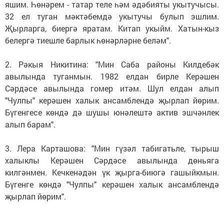
яшим. Һөнәрем - татар теле һәм әдәбияты укытучысы.
32 ел туган мәктәбемдә укытучы булып эшлим.
Җырларга, биергә яратам. Китап укыйм. Хатын-кыз
белергә тиешле барлык һөнәрләрне беләм".
2. Рәкыя Никитина: "Мин Саба районы Килдебәк
авылында туганмын. 1982 елдан бирле Керәшен
Сәрдәсе авылында гомер итәм. Шул елдан алып
"Чулпы" керәшен халык ансамблендә җырлап йөрим.
Бүгенгесе көндә дә шушы юнәлештә актив эшчәнлек
алып барам".
3. Лера Карташова: "Мин гүзәл табигатьле, тырыш
халыклы Керәшен Сәрдәсе авылында дөньяга
килгәнмен. Кечкенәдән үк җырга-биюгә гашыйкмын.
Бүгенге көндә "Чулпы" керәшен халык ансамблендә
җырлап йөрим".