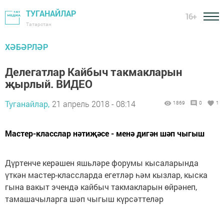
ТУГАНАЙЛАР
16+
Татарстан
ХӘБӘРЛӘР
Делегатлар Кайбыч такмакларын
җырлый. ВИДЕО
Туганайлар,
21 апрель 2018 - 08:14
1869
0
1
Мастер-класслар нәтиҗәсе - менә дигән шәп чыгыш
Дүртенче керәшен яшьләре форумы кысаларында
үткән мастер-классларда егетләр һәм кызлар, кыска
гына вакыт эчендә кайбыч такмакларын өйрәнеп,
тамашачыларга шәп чыгыш күрсәттеләр