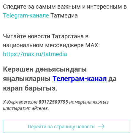
Следите за самым важным и интересным в
Telegram-канале
Татмедиа
Читайте новости Татарстана в
национальном мессенджере MАХ:
https://max.ru/tatmedia
Керәшен дөньясындагы
яңалыкларны
Телеграм-канал
да
карап барыгыз.
Хәбәрләрегезне
89172509795
номерына языгыз,
шалтыратып әйтегез.
Перейти на страницу новости