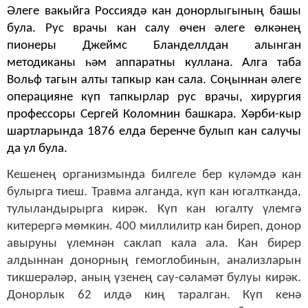
Әлеге вакыйга Россиядә кан донорлыгының башы
була. Рус врачы кан салу өчен әлеге өлкәнең
пионеры Джеймс Бланделлдан алынган
методиканы һәм аппаратны куллана. Алга таба
Вольф тагын алты тапкыр кан сала. Соңыннан әлеге
операцияне күп тапкырлар рус врачы, хирургия
профессоры Сергей Коломнин башкара. Хәрби-кыр
шартларында 1876 елда беренче булып кан салучы
да ул була.
Кешенең организмында билгеле бер күләмдә кан
булырга тиеш. Травма алганда, күп кан югалтканда,
тулыландырырга кирәк. Күп кан югалту үлемгә
китерергә мөмкин. 400 миллилитр кан биреп, донор
авыруны үлемнән саклап кала ала. Кан бирер
алдыннан донорның гемоглобинын, анализларын
тикшерәләр, аның үзенең сау-сәламәт булуы кирәк.
Донорлык 62 илдә киң таралган. Күп кенә