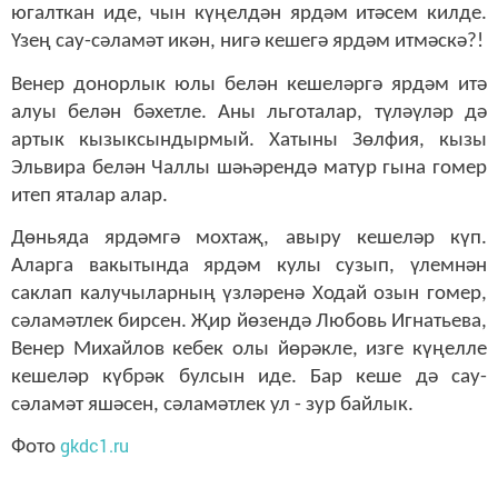
югалткан иде, чын күңелдән ярдәм итәсем килде.
Үзең сау-сәламәт икән, нигә кешегә ярдәм итмәскә?!
Венер донорлык юлы белән кешеләргә ярдәм итә
алуы белән бәхетле. Аны льготалар, түләүләр дә
артык кызыксындырмый. Хатыны Зөлфия, кызы
Эльвира белән Чаллы шәһәрендә матур гына гомер
итеп яталар алар.
Дөньяда ярдәмгә мохтаҗ, авыру кешеләр күп.
Аларга вакытында ярдәм кулы сузып, үлемнән
саклап калучыларның үзләренә Ходай озын гомер,
сәламәтлек бирсен. Җир йөзендә Любовь Игнатьева,
Венер Михайлов кебек олы йөрәкле, изге күңелле
кешеләр күбрәк булсын иде. Бар кеше дә сау-
сәламәт яшәсен, сәламәтлек ул - зур байлык.
gkdc1.ru
Фото