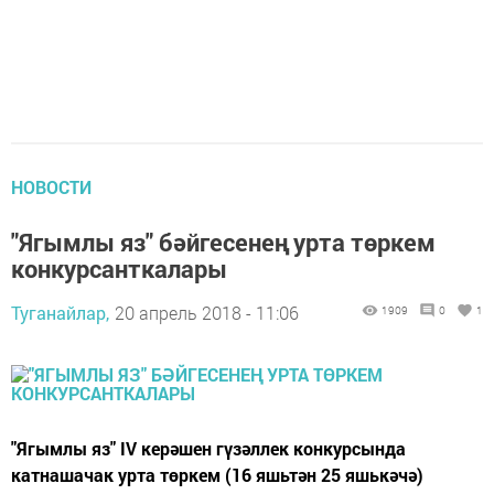
НОВОСТИ
"Ягымлы яз" бәйгесенең урта төркем
конкурсанткалары
Туганайлар,
20 апрель 2018 - 11:06
1909
0
1
"Ягымлы яз" IV керәшен гүзәллек конкурсында
катнашачак урта төркем (16 яшьтән 25 яшькәчә)