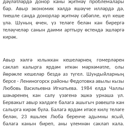
дәүләтләрдә донор каны җитмәү проблемалары
бар. Авыр экономик хәлдә яшәүче илләрдә дә,
тиешле санда донорлар җитмәү сәбәпле, күп кеше
үлә. Шуның өчен, үз теләге белән кан бирергә
теләүчеләр санын даими арттыру өстендә эшләргә
кирәк.
Авыр хәлгә юлыккан кешеләрнең гомерләрен
саклап калырга ярдәм иткән мәрхәмәтле, олы
йөрәкле кешеләр бездә аз түгел. Шундыйларның
берсе - Лениногорск районы Федотовка авылы кызы
Любовь Васильевна Игнатьева. 1984 елда Чаллы
шәһәренең кан салу үзәгенә эшкә урнаша ул.
Бервакыт авыр хәлдәге балага ашыгыч рәвештә кан
салырга кирәк була. Балага ярдәм итәсе килү теләге
белән, 23 яшьлек Люба беренче адымны ясый,
балага канын биреп, аны үлемнән саклап кала.