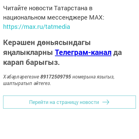
Читайте новости Татарстана в
национальном мессенджере MАХ:
https://max.ru/tatmedia
Керәшен дөньясындагы
яңалыкларны
Телеграм-канал
да
карап барыгыз.
Хәбәрләрегезне
89172509795
номерына языгыз,
шалтыратып әйтегез.
Перейти на страницу новости