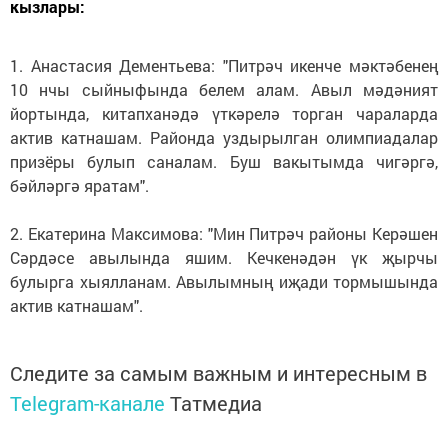
кызлары:
1. Анастасия Дементьева: "Питрәч икенче мәктәбенең
10 нчы сыйныфында белем алам. Авыл мәдәният
йортында, китапханәдә үткәрелә торган чараларда
актив катнашам. Районда уздырылган олимпиадалар
призёры булып саналам. Буш вакытымда чигәргә,
бәйләргә яратам".
2. Екатерина Максимова: "Мин Питрәч районы Керәшен
Сәрдәсе авылында яшим. Кечкенәдән үк җырчы
булырга хыялланам. Авылымның иҗади тормышында
актив катнашам".
Следите за самым важным и интересным в
Telegram-канале
Татмедиа