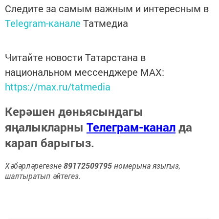
Следите за самым важным и интересным в
Telegram-канале
Татмедиа
Читайте новости Татарстана в
национальном мессенджере MАХ:
https://max.ru/tatmedia
Керәшен дөньясындагы
яңалыкларны
Телеграм-канал
да
карап барыгыз.
Хәбәрләрегезне
89172509795
номерына языгыз,
шалтыратып әйтегез.