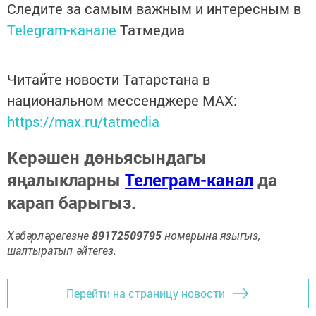
Следите за самым важным и интересным в
Telegram-канале
Татмедиа
Читайте новости Татарстана в
национальном мессенджере MАХ:
https://max.ru/tatmedia
Керәшен дөньясындагы
яңалыкларны
Телеграм-канал
да
карап барыгыз.
Хәбәрләрегезне
89172509795
номерына языгыз,
шалтыратып әйтегез.
Перейти на страницу новости