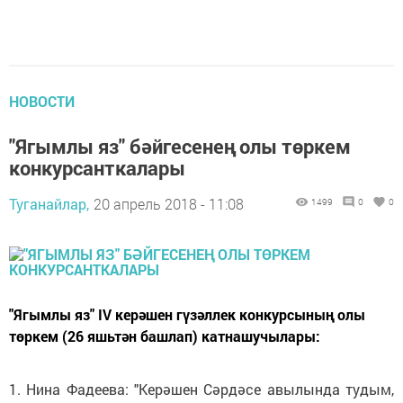
НОВОСТИ
"Ягымлы яз" бәйгесенең олы төркем
конкурсанткалары
Туганайлар,
20 апрель 2018 - 11:08
1499
0
0
"Ягымлы яз" IV керәшен гүзәллек конкурсының олы
төркем (26 яшьтән башлап) катнашучылары:
1. Нина Фадеева: "Керәшен Сәрдәсе авылында тудым,