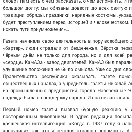
слово? Нам есть о чём рассказать, о чём вспомнить. И
большом долгу: мы обязаны довести до всех святую пр
традиции, обряды, праздники, нарядные костюмы, украш
будет преступлением перед историей и человечеством. 
искать пути приумножения»…
Газета начинала свою деятельность в пору всеобщего 
«бартер», люди страдали от безденежья. Вёрстка перв
чёрным днём не только для города, но и для всей ре
«сердце» КамАЗа - завод двигателей. КамАЗ был парали
улучшение положения не было смысла. Уже со дня свое
Правительство республики оказывать газете пом
общественных началах, а учредитель газеты Николай А
из промышленных предприятий города Набережные Че
надежда была на поддержку народа. И она не заставила 
Первый номер газеты вызвал бурную реакцию у об
восторженным ликованием. В адрес редакции посыпа
кряшенская интеллигенция. «Когда в 1987 году я на
«проучили» так, что и сегодня страшно вспомнить. Я