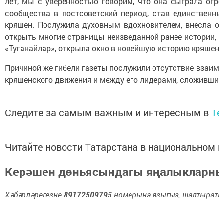
лет, мы с уверенностью говорим, что она сыграла ог
сообщества в постсоветский период, став единствен
кряшен. Послужила духовным вдохновителем, внесла 
открыть многие страницы неизведанной ранее истории, 
«Туганайлар», открыла окно в новейшую историю кряшен
Причиной же гибели газеты послужили отсутствие взаим
кряшенского движения и между его лидерами, сложивши
Следите за самым важным и интересным в
T
Читайте новости Татарстана в национально
Керәшен дөньясындагы яңалыклар
Хәбәрләрегезне
89172509795
номерына языгыз, шалтыраты