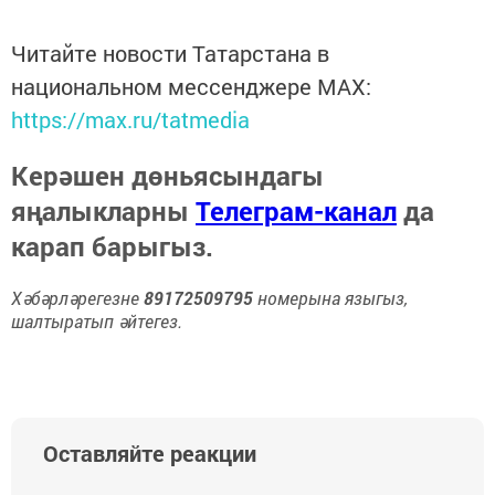
Читайте новости Татарстана в
национальном мессенджере MАХ:
https://max.ru/tatmedia
Керәшен дөньясындагы
яңалыкларны
Телеграм-канал
да
карап барыгыз.
Хәбәрләрегезне
89172509795
номерына языгыз,
шалтыратып әйтегез.
Оставляйте реакции