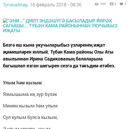
Туганайлар,
16 февраль 2018 - 08:36
1657
0
0
Безгә еш кына укучыларыбыз үзләренең иҗат
җимешләрен юллый. Түбән Кама районы Олы Аты
авылыннан Ирина Садикованың балаларына
багышлап язган шигырен сезгә дә тәкъдим итәбез.
Улым hәм кызым
Язмышыма иң зур бүләк
Минем кызым hәм улым
Сул кулым булса кызым,
Ә улым минем - уңым.