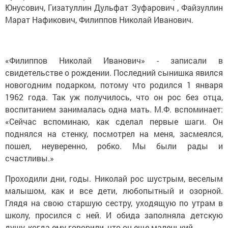
Юнусович, Гизатуллин Дульфат Зуфарович , Файзуллин
Марат Нафикович, Филиппов Николай Иванович.
«Филиппов Николай Иванович» - записали в
свидетельстве о рождении. Последний сынишка явился
новогодним подарком, потому что родился 1 января
1962 года. Так уж получилось, что он рос без отца,
воспитанием занималась одна мать. М.Ф. вспоминает:
«Сейчас вспоминаю, как сделал первые шаги. Он
поднялся на стенку, посмотрел на меня, засмеялся,
пошел, неуверенно, робко. Мы были рады и
счастливы.»
Проходили дни, годы. Николай рос шустрым, веселым
малышом, как и все дети, любопытный и озорной.
Глядя на свою старшую сестру, уходящую по утрам в
школу, просился с ней. И обида заполняла детскую
душу, когда ему говорили, что он еще маленький.