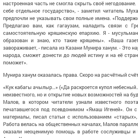
настроенная часть не смогла скрыть своё негодование.
себе отдельное государство», - заметил читатель Му
предпочли не указывать свои полные имена. «Поддержив
Предлагаю вам, как гагаузам, наладить связи с Гр
самостоятельную кряшенскую епархию. Я - мусульмани
образован и знаю, кто такие кряшены». «Ваша газет
завораживает, - писала из Казани Мунира ханум. - Это н
народа, сможет донести до людей истину и на её стран
поможет».
Мунира ханум оказалась права. Скоро на расчётный счё
«Кук кабагы ачылыр…» («Да раскроется купол небесный…
неизвестного, но и открытие новых возможностей на бу
Малов, в котором читатели узнали известного поэта
печатавшегося под псевдонимом «Ямаш Игеней». Он с
материалы, писал статьи с использованием «старых»,
Работа велась на общественных началах, Малов паралл
оказали неоценимую помощь в работе сослуживцы и к