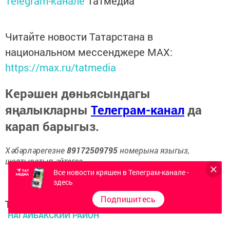
Telegram-канале
Татмедиа
Читайте новости Татарстана в
национальном мессенджере MАХ:
https://max.ru/tatmedia
Керәшен дөньясындагы
яңалыкларны
Телеграм-канал
да
карап барыгыз.
Хәбәрләрегезне
89172509795
номерына языгыз,
шалтыратып әйтегез.
Все новости кряшен в Телеграм-канале -
здесь
Подпишитесь
Теги:
НАГАЙБАКСКИЙ РАЙОН