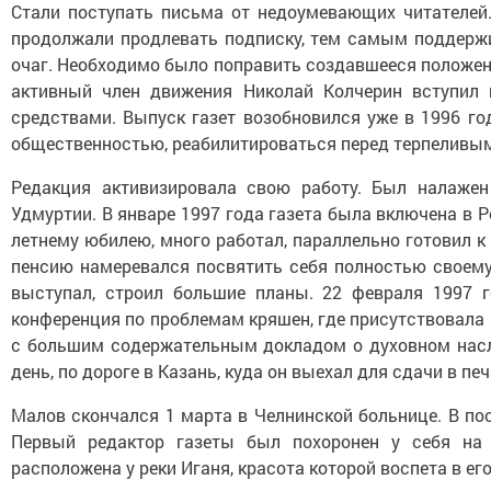
Стали поступать письма от недоумевающих читателей.
продолжали продлевать подписку, тем самым поддержи
очаг. Необходимо было поправить создавшееся положени
активный член движения Николай Колчерин вступил
средствами. Выпуск газет возобновился уже в 1996 го
общественностью, реабилитироваться перед терпеливы
Редакция активизировала свою работу. Был налаже
Удмуртии. В январе 1997 года газета была включена в Р
летнему юбилею, много работал, параллельно готовил к
пенсию намеревался посвятить себя полностью своему 
выступал, строил большие планы. 22 февраля 1997 г
конференция по проблемам кряшен, где присутствовала
с большим содержательным докладом о духовном насле
день, по дороге в Казань, куда он выехал для сдачи в пе
Малов скончался 1 марта в Челнинской больнице. В по
Первый редактор газеты был похоронен у себя на 
расположена у реки Иганя, красота которой воспета в ег