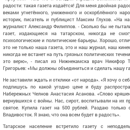
радости: такая газета издаётся! Для меня двойная радос
веками угнетённого, униженного и оскорблённого нар
историк, писатель и публицист Максим Глухов. «На на
журналист Александр Филиппов. - Сколько бы не пытал
газет, издающиеся на татарском, никогда не смо
психологические и политические барьеры. Хорошо, отл
это не только наша газета, это и наш журнал, наш кин
никогда не встанет на путь грязных политических тече
это верю», - писал из Нижнекамска врач Никифор Т
Григорьев: «Мы должны объединиться и сделать нашу газ
Не заставили ждать и отклики «от народа». «Я хочу о себ
подпишусь по какой угодно цене и буду распростра
Набережных Челнов Анастасия Асанова. «Слово кряшен»
вернувшихся с войны. Нас, сирот, воспитывали на их п
святое. Купила газет на 500 рублей. Раздаю только
Владивосток. Я знаю, что она всем будет в радость».
Татарское население встретило газету с неподде