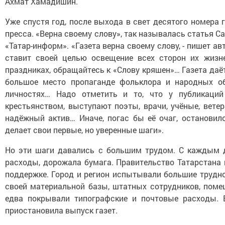
Ахмат Хамадишин.
Уже спустя год, после выхода в свет десятого номера 
пресса. «Верна своему слову», так называлась статья 
«Татар-информ». «Газета верна своему слову, - пишет авт
ставит своей целью освещение всех сторон их жизне
праздниках, обращайтесь к «Слову кряшен»… Газета даё
большое место пропаганде фольклора и народных о
личностях… Надо отметить и то, что у публикаци
крестьянством, выступают поэты, врачи, учёные, ветер
надёжный актив… Иначе, погас бы её очаг, остановил
делает свои первые, но уверенные шаги».
Но эти шаги давались с большим трудом. С каждым д
расходы, дорожала бумага. Правительство Татарстана
поддержке. Город и регион испытывали большие трудно
своей материальной базы, штатных сотрудников, поме
едва покрывали типографские и почтовые расходы. В
приостановила выпуск газет.