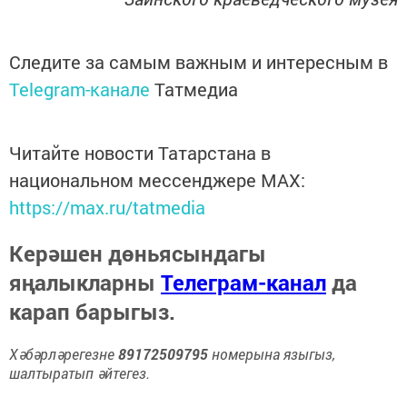
Следите за самым важным и интересным в
Telegram-канале
Татмедиа
Читайте новости Татарстана в
национальном мессенджере MАХ:
https://max.ru/tatmedia
Керәшен дөньясындагы
яңалыкларны
Телеграм-канал
да
карап барыгыз.
Хәбәрләрегезне
89172509795
номерына языгыз,
шалтыратып әйтегез.