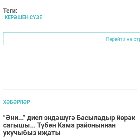
Теги:
КЕРӘШЕН СҮЗЕ
Перейти на ст
ХӘБӘРЛӘР
“Әни...” диеп эндәшүгә Басыладыр йөрәк
сагышы... Түбән Кама районыннан
укучыбыз иҗаты