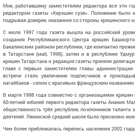
Мне, работавшему заместителем редактора все эти г
редактором газеты «Керэшен сузе». Положение было не
подрывая доверие, оказанное со стороны кряшенского н
С июля 1997 года газета вышла на российский урове
создания Республиканского Центра кряшен Башкортос
Бакалинским районом республики, где компактно прожи
в Татарстане (май, 1998), затем и в республике Удмур
кряшен Татарстана и редакция газеты приняли делегац
главе с первым заместителем главы администрации 
встречи стало увеличение подписчиков и проклад
нагайбаков - селом с красивым французским названием
В марте 1998 года совместно с организациями кряшен
60-летний юбилей первого редактора газеты Анания Ма
общественность трёх республик, по-клонников таланта 
деятелей. Лякинской средней школе было присвоено имя
Чем более приближалась перепись населения 2002 года,