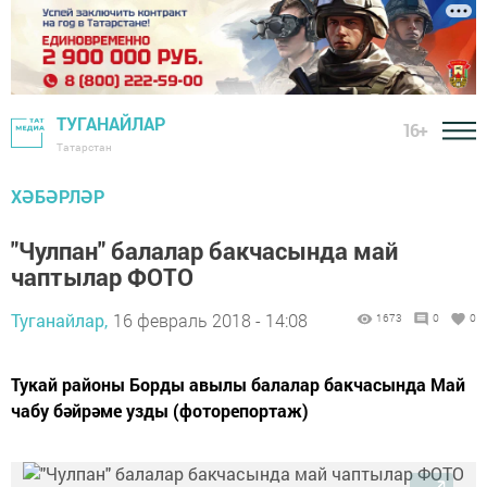
ТУГАНАЙЛАР
16+
Татарстан
ХӘБӘРЛӘР
"Чулпан" балалар бакчасында май
чаптылар ФОТО
Туганайлар,
16 февраль 2018 - 14:08
1673
0
0
Тукай районы Борды авылы балалар бакчасында Май
чабу бәйрәме узды (фоторепортаж)