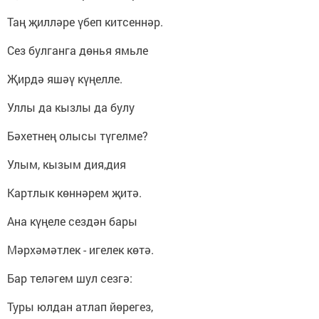
Таң җилләре үбеп китсеннәр.
Сез булганга дөнья ямьле
Җирдә яшәү күңелле.
Уллы да кызлы да булу
Бәхетнең олысы түгелме?
Улым, кызым дия,дия
Картлык көннәрем җитә.
Ана күңеле сездән бары
Мәрхәмәтлек - игелек көтә.
Бар теләгем шул сезгә:
Туры юлдан атлап йөрегез,