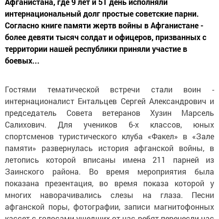
Афганистана, где 9 лет и 51 день исполняли
интернациональный долг простые советские парни.
Согласно книге памяти жертв войны в Афганистане -
более девяти тысяч солдат и офицеров, призванных с
территории нашей республики приняли участие в
боевых...
Гостями тематической встречи стали воин -
интернационалист Ентальцев Сергей Александрович и
председатель Совета ветеранов Хузин Марсель
Салихович. Для учеников 6-х классов, юных
спортсменов туристического клуба «Факел» в «Зале
памяти» развернулась история афганской войны, в
летопись которой вписаны имена 211 парней из
Заинского района. Во время мероприятия была
показана презентация, во время показа которой у
многих наворачивались слезы на глаза. Песни
афганской поры, фотографии, записи магнитофонных
кассет с голосами ушедших от нас ребят перенесли нас