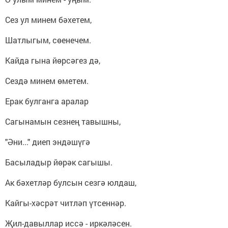
Сез ул минем бәхетем,
Шатлыгым, сөенечем.
Кайда гына йөрсәгез дә,
Сездә минем өметем.
Ерак булганга аралар
Сагынамын сезнең тавышны,
"Әни..." диеп эндәшүгә
Басыладыр йөрәк сагышы.
Ак бәхетләр булсын сезгә юлдаш,
Кайгы-хәсрәт читләп үтсеннәр.
Җил-давыллар иссә - иркәләсен.