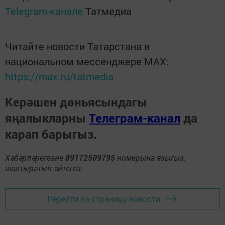
Telegram-канале
Татмедиа
Читайте новости Татарстана в
национальном мессенджере MАХ:
https://max.ru/tatmedia
Керәшен дөньясындагы
яңалыкларны
Телеграм-канал
да
карап барыгыз.
Хәбәрләрегезне
89172509795
номерына языгыз,
шалтыратып әйтегез.
Перейти на страницу новости