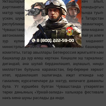
Якташларыбыз фести­вальдән рухи көч алып,
дәртләнеп-сөенешеп кайтканнар. Бу сокландыргыч
матур чараны төп оештыручы Урмай авылында туып-
үскән, шунда гомер итүче Чувашстан Һәм Татарс­тан
республикаларының атказанган мәдәният хезмәткәре,
Чувашстандагы татарларның милли-мәдәни
автономиясе рәисе Фәрит Гыйбатдинов. Шулай ук әлеге
зур күләмле чарага республиканың мәдәният
министрлыгы, Бөтендөнья татар конгрессы башкарма
комитеты, татар авыллары Бөтенроссия җәмгыяте һәм
башкалар да зур өлеш керткән. Киңәшле эш таркалмас
дигәндәй, әнә шулай бердәмләшеп, аңлашып, нинди
милләттән булуына карамастан, бер-береңне хөрмәт
итеп, ярдәмләшеп эшләгәндә, иҗат иткәндә һәр
гамәлнең күрсәткечләре дә матур, киләчәге дәвамлы
була. Ут күршебез булган Чувашстанда үткәрелгән
төрки дөньяның «Урмай-зәлидә» халыкара фестивале
нәкъ менә шуны раслады да инде.