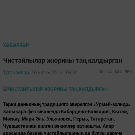
ХӘБӘРЛӘР
Чистайлылар жюрины таң калдырган
Туганайлар,
16 июнь 2016 - 09:04
1102
0
0
Төрки дөньяның традициягә әверелгән «Урмай-зәлидә»
Халыкара фестивалендә Кабардино-Балкария, Кытай,
Мәскәү, Мари-Эль, Ульяновск, Пермь, Татарстан,
Чувашстаннан килгән вәкилләр катнашты. Алар
арасында безнең чистайлыларның да булуы аеруча