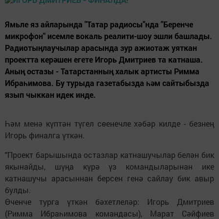
Ямьле яз айларында "Татар радиосы"нда "Беренче
микрофон" исемле вокаль реалити-шоу эшли башлады.
Радиотыңлаучылар арасында зур ажиотаж уяткан
проектта керәшен егете Игорь Дмитриев та катнаша.
Аның остазы - Татарстанның халык артисты Римма
Ибраһимова. Бу турыда газетабызда һәм сайтыбызда
язып чыккан идек инде.
Һәм менә күптән түгел сөенечле хәбәр килде - безнең
Игорь финалга үткән.
"Проект барышында остазлар катнашучылар белән бик
якынайды, шүңа күрә үз командыларынан ике
катнашучы арасыннан берсен генә сайлау бик авыр
булды.
Өченче турга үткән бәхетлеләр: Игорь Дмитриев
(Римма Ибраһимова командасы), Марат Сәйфиев