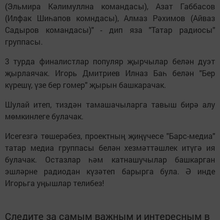
(Эльмира Кәлимуллна командасы), Азат Габбасов
(Илфак Шиһапов комндасы), Алмаз Рәхимов (Айваз
Садыров командасы)" - дип яза "Татар радиосы"
группасы.
3 турда финалистлар популяр җырчылар белән дуэт
җырлаячак. Игорь Дмитриев Илназ Баһ белән "Бер
күрешү, үзе бер гомер" җырын башкарачак.
Шулай итеп, тиздән тамашачыларга тавыш бирә алу
мөмкинлеге булачак.
Исегезгә төшерәбез, проектның җиңүчесе "Барс-медиа"
татар медиа группасы белән хезмәттәшлек итүгә ия
булачак. Остазлар һәм катнашучылар башкарган
эшләрне радиодан күзәтеп барырга була. Ә инде
Игорьга уңышлар телибез!
Следите за самым важным и интересным в