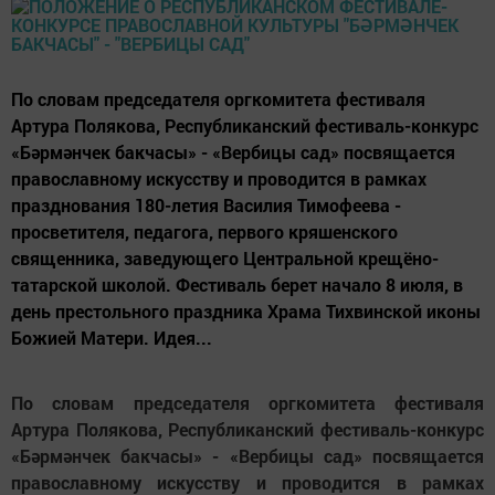
По словам председателя оргкомитета фестиваля
Артура Полякова, Республиканский фестиваль-конкурс
«Бәрмәнчек бакчасы» - «Вербицы сад» посвящается
православному искусству и проводится в рамках
празднования 180-летия Василия Тимофеева -
просветителя, педагога, первого кряшенского
священника, заведующего Центральной крещёно-
татарской школой. Фестиваль берет начало 8 июля, в
день престольного праздника Храма Тихвинской иконы
Божией Матери. Идея...
По словам председателя оргкомитета фестиваля
Артура Полякова, Республиканский фестиваль-конкурс
«Бәрмәнчек бакчасы» - «Вербицы сад» посвящается
православному искусству и проводится в рамках