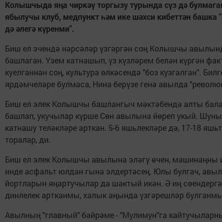
Колышчыда яңа чиркәү торгызу турында сүз дә булмага
ябылучы клуб, медпункт һәм ике шәхси кибеттән башка "
дә әлегә күренми".
Биш ел эчендә нәрсәләр үзгәргән соң Колышчы авылынд
башлаган. Үзем катнашып, үз күзләрем белән күргән фак
куелганнан соң, культура өлкәсендә "боз кузгалган". Би
ярдәмчеләре булмаса, Нина берүзе генә авылда "револю
Биш ел элек Колышчы башлангыч мәктәбендә алты бала 
башлап, укучылар күрше Сөн авылына йөреп укый. Шун
катнашу теләкләре арткан. 5-6 яшьлекләре дә, 17-18 яшьт
торалар, ди.
Биш ел элек Колышчы авылына эләгү өчен, машинаңны и
инде асфальт юлдан гына элдертәсең. Юлы булгач, авылын
йортларын яңартучылар да шактый икән. Ә иң сөендергә
динлелек артканмы, халык аңында үзгәрешләр булганмы 
Авылның "главный" бәйрәме - "Мулимун"га кайтучыларны