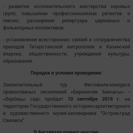
- развитие исполнительского мастерства хоровых
групп, повышение профессионализма регентов и
певчих, расширение репертуара церковных и
фольклорных коллективов;
- установление всесторонних связей и сотрудничества
приходов Татарстанской митрополии и Казанской
епархии, общественности, учреждений культуры,
образования.
Порядок и условия проведения:
Заключительный тур Фестиваля-конкурса
православных песнопений «Бәрмәнчек бакчасы»
-
«Вербицы сад» пройдет
10 сентября 2016 г
. на
территории Государственного историко-архитектурного
и художественного музея-заповедника "Остров-град
Свияжск".
В фестивале примут участие: