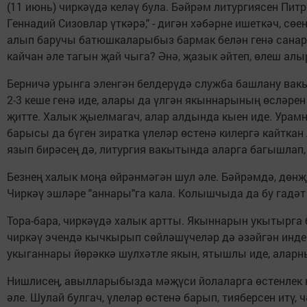
(11 июнь) чиркәүдә келәү була. Бәйрәм литургиясен Пи
Геннадий Сизовлар үткәрә," - дигән хәбәрне ишеткәч, сө
алып баручы батюшкаларыбыз бармак белән генә санарл
кайчан әле тагын җай чыга? Әнә, җазык әйтеп, өлеш алыр
Берничә урынга эленгән белдерүдә служба башлану вакыт
2-3 кеше генә иде, алары да үлгән якыннарының өсләре
җитте. Халык җыелмагач, алар алдында кыен иде. Урам
барысы да бүген зиратка үлеләр өстенә килергә кайтка
язып бирәсең дә, литургия вакытында аларга багышлап,
Безнең халык моңа өйрәнмәгән шул әле. Бәйрәмдә, дөнҗ
Чиркәү эшләре "аннары"га кала. Колышчыда да бу гадәт
Тора-бара, чиркәүдә халык артты. Якыннарын укытырга б
чиркәү эчендә кычкырып сөйләшүчеләр дә әзәйгән инде (
укыганнары йөрәккә шулхәтле якын, ятышлы иде, алар
Нишлисең, авылларыбызда мәҗүси йолаларга өстенлек к
әле. Шулай булгач, үлеләр өстенә барып, тияберсен итү