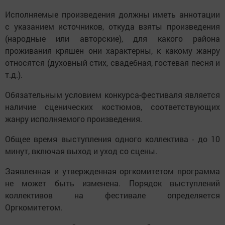
Исполняемые произведения должны иметь аннотации
с указанием источников, откуда взяты произведения
(народные или авторские), для какого района
проживания кряшен они характерны, к какому жанру
относятся (духовный стих, свадебная, гостевая песня и
т.д.).
Обязательным условием конкурса-фестиваля является
наличие сценических костюмов, соответствующих
жанру исполняемого произведения.
Общее время выступления одного коллектива - до 10
минут, включая выход и уход со сцены.
Заявленная и утвержденная оргкомитетом программа
не может быть изменена. Порядок выступлений
коллективов на фестивале определяется
Оргкомитетом.