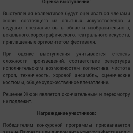
Оценка выступлений:
Выступления коллективов будут оцениваться членами
жюри, состоящего из опытных искусствоведов и
ведущих специалистов в области изобразительного,
вокального, хореографического, театрального искусств,
приглашенные оргкомитетом фестиваля.
При оценке выступления учитывается степень
сложности произведений, соответствие репертуара
исполнительским возможностям коллектива, чистота
строя, техничность, хоровой ансамбль, сценические
костюмы, общее художественное впечатление.
Решение Жюри является окончательным и пересмотру
не подлежит.
Награждение участников
:
Победителям конкурсной программы присваивается
звание Лауреата или дипломанта конкурса-фестиваля с