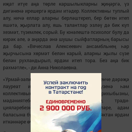
иҗат итүе аңа төрле каршылык­ларны җиңәргә, үз
дигәненә ирешергә ярдәм итәдер. Коллективны туп­лый
алу, ничә еллар аларны берләштереп, бер бөтен итеп
яшәтә, җырлата алу, яшь талантлар эзләү дә бик күп
хезмәт, түземлек, сорый. Бу юнәлештә психолог булу да
кирәк әле, ә аңарда әнә шушы сыйфатларның барысы
да бар. «Вячеслав Алексеевич ансамбльнең һәр
җырчысына хөрмәт белән карый, аларны җылы сүзе
белән рухландырып, ярдәм итеп тора. Без аңа бик
рәхмәтле», - ди Анна Николаевна.
«Урмай-зәлидә» фестива­лендә исә аңа беренче дәрәҗә
лауреат исеме белән беррәттән, үзенә һәм
коллективына милли мирасыбызны, тарихыбызны,
мәдәниятебезне, гореф-гадәтләребезне, тради­
цияләребезне саклауда керткән өлешләре, адәм
баласына бүгенге болгавыр заманда рухи яктан ярдәм
иткәннәре өчен Рәхмәт хаты тапшырылган.