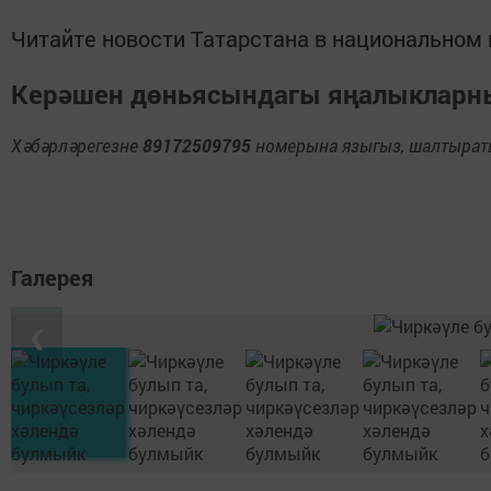
Читайте новости Татарстана в национально
Керәшен дөньясындагы яңалыклар
Хәбәрләрегезне
89172509795
номерына языгыз, шалтыраты
Галерея
❮