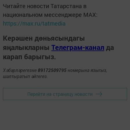
Читайте новости Татарстана в
национальном мессенджере MАХ:
https://max.ru/tatmedia
Керәшен дөньясындагы
яңалыкларны
Телеграм-канал
да
карап барыгыз.
Хәбәрләрегезне
89172509795
номерына языгыз,
шалтыратып әйтегез.
Перейти на страницу новости