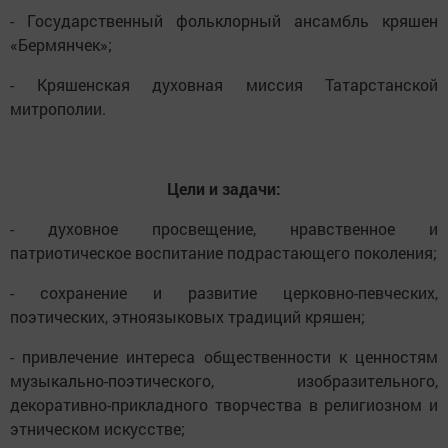
- Государственный фольклорный ансамбль кряшен
«Бермянчек»;
- Кряшенская духовная миссия Татарстанской
митрополии.
Цели и задачи:
- духовное просвещение, нравственное и
патриотическое воспитание подрастающего поколения;
- сохранение и развитие церковно-певческих,
поэтических, этноязыковых традиций кряшен;
- привлечение интереса общественности к ценностям
музыкально-поэтического, изобразительного,
декоративно-прикладного творчества в религиозном и
этническом искусстве;