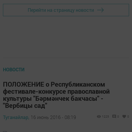
Перейти на страницу новости
НОВОСТИ
ПОЛОЖЕНИЕ о Республиканском
фестивале-конкурсе православной
культуры "Бәрмәнчек бакчасы" -
"Вербицы сад"
Туганайлар,
16 июнь 2016 - 08:19
1225
0
0