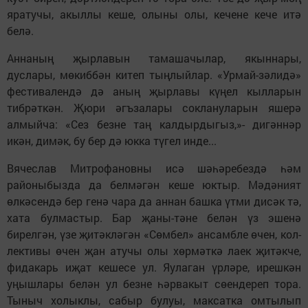
яратучы, акыллы кеше, олыны олы, кечене кече итә
белә.
Аннаның җыр­лавын тамашачылар, якыннары,
дуслары, мөкиббән китеп тың­лыйлар. «Урмай-зәлидә»
фестивалендә дә аның җырлавы күңел кылларын
тибрәткән. Җюри әгъзалары соклануларын яшерә
алмыйча: «Сез безне таң калдырдыгыз,»- дигән­нәр
икән, димәк, бу бер дә юкка түгел инде...
Вячеслав Митрофановны исә шәһәребездә һәм
районыбызда да белмәгән кеше юктыр. Мәдәният
өлкәсендә бер генә чара да аннан башка үтми дисәк тә,
хата булмастыр. Бар җаны-тәне белән үз эшенә
бирелгән, үзе җитәкләгән «Сөмбел» ансамбле өчен, кол­
лективы өчен җан атучы олы хөрмәткә лаек җитәк­че,
фидакарь иҗат кешесе ул. Яулаган үрләре, ирешкән
уңышлары белән ул безне һәрвакыт сөендереп тора.
Тыныч холыклы, сабыр булуы, максатка омтылып