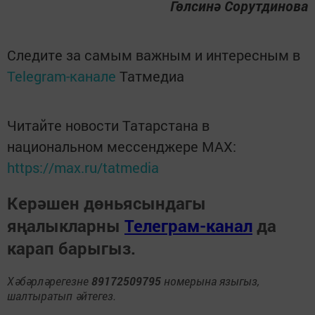
Гөлсинә Сорутдинова
Следите за самым важным и интересным в
Telegram-канале
Татмедиа
Читайте новости Татарстана в
национальном мессенджере MАХ:
https://max.ru/tatmedia
Керәшен дөньясындагы
яңалыкларны
Телеграм-канал
да
карап барыгыз.
Хәбәрләрегезне
89172509795
номерына языгыз,
шалтыратып әйтегез.