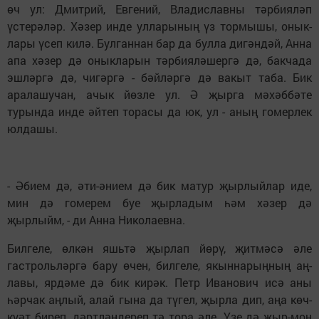
өч ул: Дмит­рий, Евгений, Влади­славны тәрбияләп
үстерәләр. Хәзер инде улларының үз тормышы, онык­
лары үсеп килә. Булганнан бар да булла дигәндәй, Анна
апа хәзер дә оныкларын тәрбияләшергә дә, бакчада
эшләргә дә, чигәргә - бәйләргә дә вакыт таба. Бик
аралашучан, ачык йөзле ул. Ә җырга мәхәббәте
турында инде әйтеп торасы да юк, ул - аның гомерлек
юлдашы.
- Әбием дә, әти-әнием дә бик матур җырлыйлар иде,
мин дә гомерем буе җырладым һәм хәзер дә
җырлыйм, - ди Анна Николаевна.
Билгеле, өлкән яшьтә җырлап йөрү, җитмәсә әле
гастрольләргә бару өчен, билгеле, якыннарыңның аң­
лавы, ярдәме дә бик кирәк. Петр Иванович исә аны
һәрчак аңлый, алай гына да түгел, җырла дип, аңа көч-
куәт биреп, дәртләндереп тә тора әле. Үзе дә җыр-моң