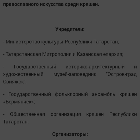
православного искусства среди кряшен.
Учредители:
- Министерство культуры Республики Татарстан;
- Татарстанская Митрополия и Казанская епархия;
- Государственный историко-архитектурный и
художественный музей-заповедник "Остров-град
Свияжск";
- Государственный фольклорный ансамбль кряшен
«Бермянчек»;
- Общественная организация кряшен Республики
Татарстан.
Организаторы: