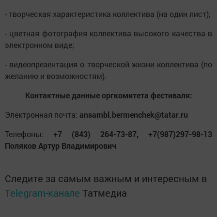
- творческая характеристика коллектива (на один лист);
- цветная фотография коллектива высокого качества в
электронном виде;
- видеопрезентация о творческой жизни коллектива (по
желанию и возможностям).
Контактные данные оргкомитета фестиваля:
Электронная почта:
ansambl.bermenchek@tatar.ru
Телефоны:
+7 (843) 264-73-87, +7(987)297-98-13
Поляков Артур Владимирович
Следите за самым важным и интересным в
Telegram-канале
Татмедиа