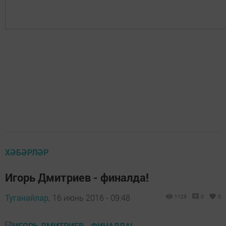
ХӘБӘРЛӘР
Игорь Дмитриев - финалда!
Туганайлар,
16 июнь 2016 - 09:48
1123
0
0