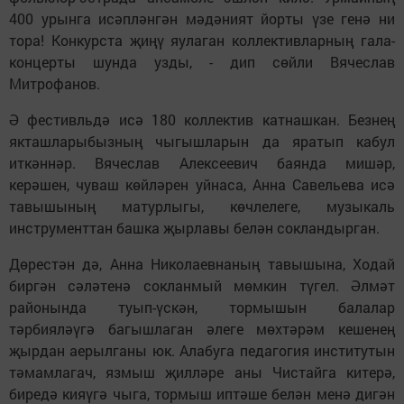
400 урынга исәпләнгән мәдәният йорты үзе генә ни
тора! Конкурста җиңү яулаган коллективларның гала-
концерты шунда узды, - дип сөйли Вячеслав
Митрофанов.
Ә фестивльдә исә 180 кол­лектив катнашкан. Без­нең
якташларыбызның чыгыш­ларын да яратып кабул
иткәннәр. Вячеслав Алексеевич баянда мишәр,
керәшен, чуваш көйләрен уйнаса, Анна Савельева исә
тавышының матурлыгы, көчлелеге, музыкаль
инструменттан башка җырлавы белән сокландырган.
Дөрестән дә, Анна Николаевнаның тавышына, Ходай
биргән сәләтенә сокланмый мөмкин түгел. Әлмәт
районында туып-үскән, тормышын балалар
тәрбияләүгә багышлаган әлеге мөхтәрәм кешенең
җырдан аерылганы юк. Алабуга педагогия инс­титутын
тәмамлагач, язмыш җилләре аны Чис­тайга китерә,
биредә кияүгә чыга, тормыш иптәше белән менә ди­гән