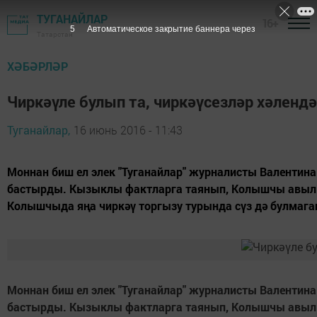
ТУГАНАЙЛАР
16+
4
Автоматическое закрытие баннера через
Татарстан
ХӘБӘРЛӘР
Чиркәүле булып та, чиркәүсезләр хәленд
Туганайлар,
16 июнь 2016 - 11:43
Моннан биш ел элек "Туганайлар" журналисты Валентина
бастырды. Кызыклы фактларга таянып, Колышчы авылыны
Колышчыда яңа чиркәү торгызу турында сүз дә булмаган
Моннан биш ел элек "Туганайлар" журналисты Валентина
бастырды. Кызыклы фактларга таянып, Колышчы авылыны