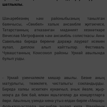
шатлыклы.
Шәһәребезнең һәм районыбызның танылган
баянчысы, «Сөмбел» халык ансамбле җитәкчесе,
Татарстанның атказанган мәдәният хезмәткәре
Вячеслав Митрофанов һәм ансамбль солисткасы Анна
Савельева биредә беренче дәрәҗә лауреат исемен
яулап, диплом алып кайттылар. Фестиваль
Чувашстанның Комсомол районы Урмай авылында
булып узды.
- Урмай үзенчәлекле мишәр авылы. Безне аның
матурлыгы, төзеклеге, чис­талыгы сокландырды.
Биредә халкы искиткеч кунакчыл, ачык йөзле, җыр-
моңга да бик бай, өлкән яшьтәгеләр дә концертларга
йөри. Авылның үзендә менә утыз елдан бирле «Мишәр»
фольклор-эстрада ансамб­ле эшләп килә. Урмайның