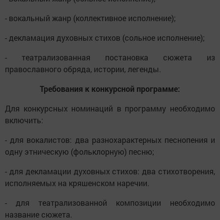
- вокальный жанр (коллективное исполнение);
- декламация духовных стихов (сольное исполнение);
- театрализованная постановка сюжета из
православного обряда, истории, легенды.
Требования к конкурсной программе
:
Для конкурсных номинаций в программу необходимо
включить:
- для вокалистов: два разнохарактерных песнопения и
одну этническую (фольклорную) песню;
- для декламации духовных стихов: два стихотворения,
исполняемых на кряшенском наречии.
- для театрализованной композиции необходимо
название сюжета.