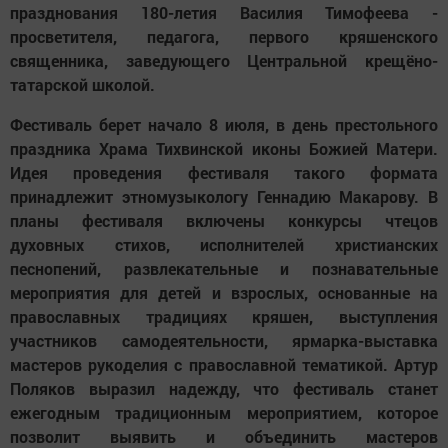
празднования 180-летия Василия Тимофеева -
просветителя, педагога, первого кряшенского
священника, заведующего Центральной крещёно-
татарской школой.
Фестиваль берет начало 8 июля, в день престольного
праздника Храма Тихвинской иконы Божией Матери.
Идея проведения фестиваля такого формата
принадлежит этномузыкологу Геннадию Макарову. В
планы фестиваля включены конкурсы чтецов
духовных стихов, исполнителей христианских
песнопений, развлекательные и познавательные
мероприятия для детей и взрослых, основанные на
православных традициях кряшен, выступления
участников самодеятельности, ярмарка-выставка
мастеров рукоделия с православной тематикой. Артур
Поляков выразил надежду, что фестиваль станет
ежегодным традиционным мероприятием, которое
позволит выявить и объединить мастеров