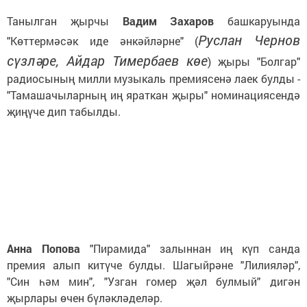
Танылган җырчы
Вадим Захаров
башкаруында
Руслан Чернов
"
Көттермәсәк иде әнкәйләрне
"
(
с
ү
з
ләре,
Айдар Тимербаев к
ө
е
)
җыры
"Болгар"
радиосының милли музыкаль премиясенә лаек булды
-
"
Тамашачыларның иң яраткан җыры
" номинациясендә
җиңүче дип табылды.
Анна Попова
"Пирамида" залыннан иң күп санда
премия алып китүче булды. Шагыйрәне "Лилияләр",
"Син һәм мин", "Узган гомер җәл булмый" дигән
җырлары өчен бүләкләделәр.