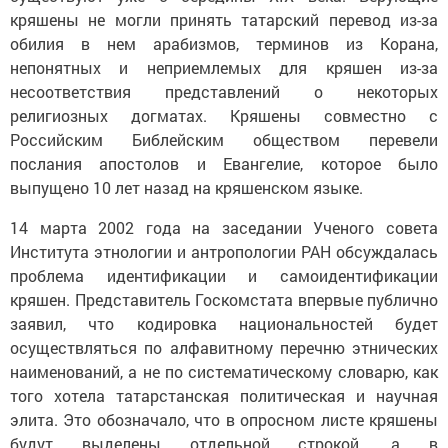
кряшены не могли принять татарский перевод из-за
обилия в нем арабизмов, терминов из Корана,
непонятных и неприемлемых для кряшен из-за
несоответствия представлений о некоторых
религиозных догматах. Кряшены совместно с
Российским Библейским обществом перевели
послания апостолов и Евангелие, которое было
выпущено 10 лет назад на кряшенском языке.
14 марта 2002 года на заседании Ученого совета
Института этнологии и антропологии РАН обсуждалась
проблема идентификации и самоидентификации
кряшен. Представитель Госкомстата впервые публично
заявил, что кодировка национальностей будет
осуществляться по алфавитному перечню этнических
наименований, а не по систематическому словарю, как
того хотела татарстанская политическая и научная
элита. Это обозначало, что в опросном листе кряшены
будут выделены отдельной строкой, а в