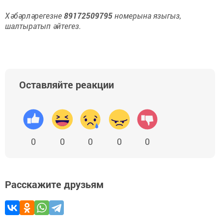
Хәбәрләрегезне
89172509795
номерына языгыз,
шалтыратып әйтегез.
Оставляйте реакции
0
0
0
0
0
Расскажите друзьям