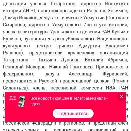
делегация ученых Татарстана: директор Института
истории АН РТ, советник президента Рафаэль Хакимов,
Дамир Исхаков, депутаты и ученые Удмуртии (Светлана
Смирнова, директор Удмуртского Института истории,
языка и литературы Уральского отделения РАН Кузьма
Куликов, руководитель республиканского Национально-
культурного центра кряшен Удмуртии Владимир
Рязанов), представители кряшенских организаций
Татарстана - Татьяна Дунаева, Виталий Абрамов,
Геннадий Макаров, Николай Григорьев, Приволжского
федерального округа Александр Журавский,
представители Русской православной церкви (Роман
Силантьев), члены переписной комиссии ИЭА РАН
(директор института Валерий Тишков, ученые Павел
Все новости кряшен в Телеграм-канале -
Пучков, З.П. Соколова, Сергей Соколовский), члены
здесь
Ученого Совета ИЭА РАН. На заседании состоялся
Подпишитесь
диалог трех сторон: ученых, представителей власти
Российской Федерации и регионов, и представителей
этнокультурных и религиозных организаций на