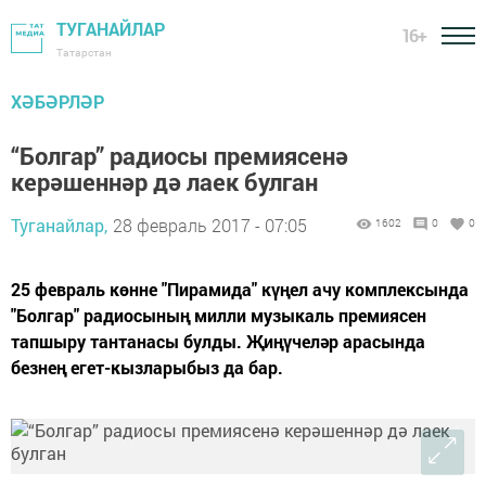
ТУГАНАЙЛАР
16+
Татарстан
ХӘБӘРЛӘР
“Болгар” радиосы премиясенә
керәшеннәр дә лаек булган
Туганайлар,
28 февраль 2017 - 07:05
1602
0
0
25 февраль көнне "Пирамида" күңел ачу комплексында
"Болгар" радиосының милли музыкаль премиясен
тапшыру тантанасы булды. Җиңүчеләр арасында
безнең егет-кызларыбыз да бар.