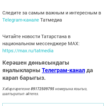
Следите за самым важным и интересным в
Telegram-канале
Татмедиа
Читайте новости Татарстана в
национальном мессенджере MАХ:
https://max.ru/tatmedia
Керәшен дөньясындагы
яңалыкларны
Телеграм-канал
да
карап барыгыз.
Хәбәрләрегезне
89172509795
номерына языгыз,
шалтыратып әйтегез.