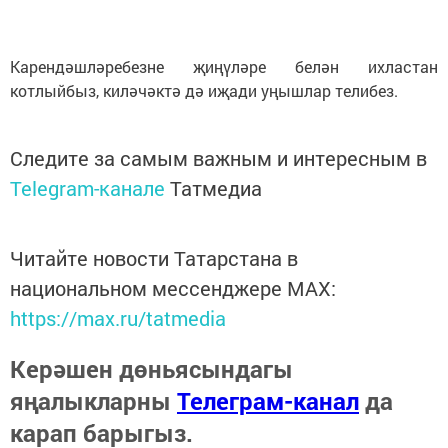
Карендәшләребезне җиңүләре белән
ихластан
котлыйбыз, киләчәктә дә
иҗади
уңышлар телибез
.
Следите за самым важным и интересным в
Telegram-канале
Татмедиа
Читайте новости Татарстана в
национальном мессенджере MАХ:
https://max.ru/tatmedia
Керәшен дөньясындагы
яңалыкларны
Телеграм-канал
да
карап барыгыз.