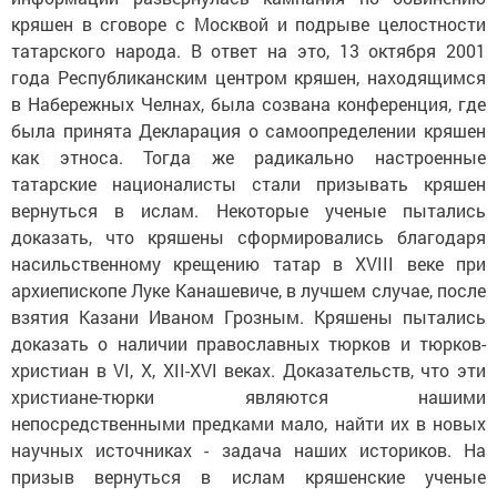
кряшен в сговоре с Москвой и подрыве целостности
татарского народа. В ответ на это, 13 октября 2001
года Республиканским центром кряшен, находящимся
в Набережных Челнах, была созвана конференция, где
была принята Декларация о самоопределении кряшен
как этноса. Тогда же радикально настроенные
татарские националисты стали призывать кряшен
вернуться в ислам. Некоторые ученые пытались
доказать, что кряшены сформировались благодаря
насильственному крещению татар в XVIII веке при
архиепископе Луке Канашевиче, в лучшем случае, после
взятия Казани Иваном Грозным. Кряшены пытались
доказать о наличии православных тюрков и тюрков-
христиан в VI, Х, ХII-ХVI веках. Доказательств, что эти
христиане-тюрки являются нашими
непосредственными предками мало, найти их в новых
научных источниках - задача наших историков. На
призыв вернуться в ислам кряшенские ученые