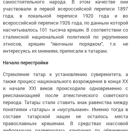
самостоятельного народа. В этом качестве они
участвовали в первой всероссийской переписи 1897
года, в локальной переписи 1920 года и во
всероссийской переписи 1926 года, по данным которой
насчитывалось 101 тысяча кряшен. В соответствии со
сталинской национальной политикой по укрупнению
этносов, кряшен "явочным порядком", т.е. не
интересуясь их мнением, приписали к татарам.
Начало перестройки
Стремление татар к установлению суверенитета, а
также процесс национального возрождения в конце ХХ
и начале ХХI веков происходили одновременно с
реисламизацией после атеистического советского
периода. Татары стали ставить знак равенства между
понятиями «татары» и «мусульмане». Именно тогда в
составе татарской нации не осталось места
православным кряшенам. В средствах массовой
информации развернулась кампания по обвинению