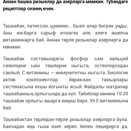
Аннан башка ризыклар да әзерләргә мөмкин. Түбәндәге
рецептлар сезнең өчен.
Ташкабак, патиссон, цуккини... Быел алар бигрәк уңды.
Аны юк-барга сарыф итмәгез әле, әлеге яшелчә
витаминнарга бай. Аннан төрле ризыклар әзерләргә дә
мөмкин.
Ташкабак составындагы фосфор һәм кальций
сөякләрне һәм тешләрне ныгыта, остеопороздан
саклый, С витамины – иммунитетны ныгыта. Биологик
актив компонентлар йөрәк-кан тамырлары
системасына яхшы йогынты ясый. Файдалы матдәләр
ташкабакның орлыгында да күп. Табиблар көненә 10-20
ташкабак орлыгы ашарга киңәш бирә. Ул Е витаминына
бай.
Ташкабактан төрледән-төрле ризыклар әзерләргә була.
Бакчадан яңа гына өзеп кереп, белен пешерергә дә,