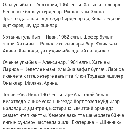
Олы улыбыз – Анатолий, 1960 елгы. Хатыны Гөлнара
белән ике бала үстерделәр: Руслан һәм Элина.
Тракторда эшләгәндә җир бирделәр дә, Келәтледә өй
җиткереп, шунда яшиләр.
Уртанчы улыбыз – Иван, 1962 елгы. Шофер булып
эшли. Хатыны – Ралия. Ике кызлары бар: Юлия һәм
Алинә. Янәшәдә, үз пуҗымыбызда өй салдылар.
Өченче улыбыз – Александр, 1964 елгы. Хатыны
Лариса – Келәтле кызы. Улыбыз вафат булгач, Лариса
икенчегә китте, хәзерге вакытта Ключ Трудада яшиләр.
Оныклар: Милана, Арина.
Төпчегебез Нина 1967 елгы. Ире Анатолий белән
Келәтледә, әнисе үскән нигездә йорт төзеп куйдылар.
Балалары: Дмитрий, Екатерина. Дмитрий армиядә
хезмәт итеп кайтты. Хәзерге вакытта шәһәрдәге 63нче
янгын сүндерү частенда эшли. Екатерина – «Шинник»
спорт комплексында тренер.