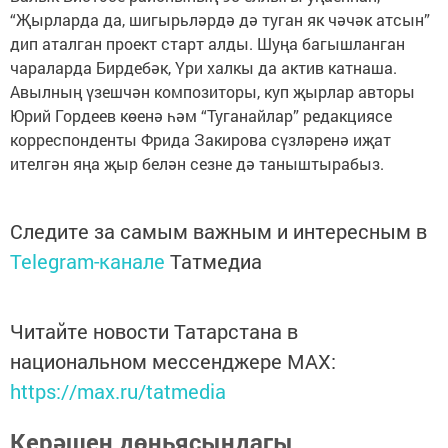
“Җырларда да, шигырьләрдә дә туган як чәчәк атсын”
дип аталган проект старт алды. Шуңа багышланган
чараларда Бирдебәк, Үри халкы да актив катнаша.
Авылның үзешчән композиторы, куп җырлар авторы
Юрий Гордеев көенә һәм “Туганайлар” редакциясе
корреспонденты Фрида Закирова сүзләренә иҗат
ителгән яңа җыр белән сезне дә таныштырабыз.
Следите за самым важным и интересным в
Telegram-канале
Татмедиа
Читайте новости Татарстана в
национальном мессенджере MАХ:
https://max.ru/tatmedia
Керәшен дөньясындагы