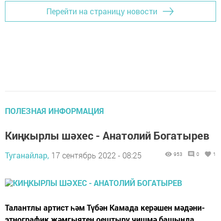
Перейти на страницу новости
ПОЛЕЗНАЯ ИНФОРМАЦИЯ
Киңкырлы шәхес - Анатолий Богатырев
Туганайлар,
17 сентябрь 2022 - 08:25
953
0
1
Талантлы артист һәм Түбән Камада керәшен мәдәни-
этнографик җәмгыятен оештыру чишмә башында