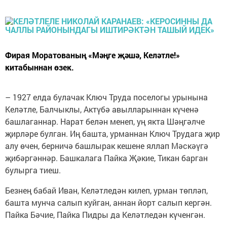
Фирая Моратованың «Мәңге җәшә, Келәтле!»
китабыннан өзек.
– 1927 елда булачак Ключ Труда поселогы урынына
Келәтле, Балчыклы, Актүбә авылларыннан күченә
башлаганнар. Нарат белән менеп, уң якта Шәңгәлче
җирләре булган. Иң башта, урманнан Ключ Трудага җир
алу өчен, берничә башлырак кешене яллап Мәскәүгә
җибәргәннәр. Башкалага Пайка Җәкие, Тикан барган
булырга тиеш.
Безнең бабай Иван, Келәтледән килеп, урман төпләп,
башта мунча салып куйган, аннан йорт салып кергән.
Пайка Бәчие, Пайка Пидры да Келәтледән күченгән.