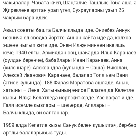
чакыралар. Чабата киеп, Шәңгәлче, Ташлык, Тоба аша, ә
Җиреклене арттан урап үтеп, Сухрауларны узып 25
чакрым бара идек.
Авыл советы башта Балчыклыда иде. Әниебез Аннук
берничә ел сводка йөртте. Аннан кайта иде дә, колхоз
эшенә чыгып китә иде. Энем Илҗә миннән ике яшь
кече, 1940 елгы. Армиядән соң, шәһәрдә Илья Каранаев
(сулдан беренче), бабайлары Иван Каранаев, Анна
(киленнәре), Александра (кулында – Саша), Николай,
Алексей Иванович Каранаев, балалар Толя һәм Ваня
(әтисе кулында). 188 Фирая Моратова эшләде. Аның
хатыны – Лена. Хатынының әнисе Пелагея да Келәтле
кызы. Илҗә Келәтледә йорт җиткерде. Үзе вафат инде.
Галя исемле кызлары – шәһәрдә, Алялары –
Балчыклыда, өй салганнар.
1959 елда Келәтле кызы Санук белән кушылгач, бер-бер
артлы балаларыбыз туды.