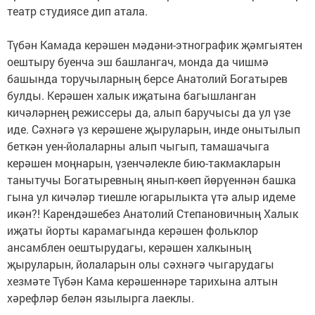
театр студиясе дип атала.
Түбән Камада керәшен мәдәни-этнографик җәмгыятен
оештыру буенча эш башлангач, монда да чишмә
башында торучыларның берсе Анатолий Богатырев
булды. Керәшен халык иҗатына багышланган
кичәләрнең режиссеры да, алып баручысы да ул үзе
иде. Сәхнәгә үз керәшене җыруларын, инде онытылып
беткән уен-йолаларны алып чыгып, тамашачыга
керәшен моңнарын, үзенчәлекле бию-такмакларын
танытучы Богатыревның янып-көеп йөрүеннән башка
гына ул кичәләр тиешле югарылыкта үтә алыр идеме
икән?! Карендәшебез Анатолий Степановичның Халык
иҗаты йорты карамагында керәшен фольклор
ансамблен оештырудагы, керәшен халкының
җыруларын, йолаларын олы сәхнәгә чыгарудагы
хезмәте Түбән Кама керәшеннәре тарихына алтын
хәрефләр белән язылырга лаеклы.