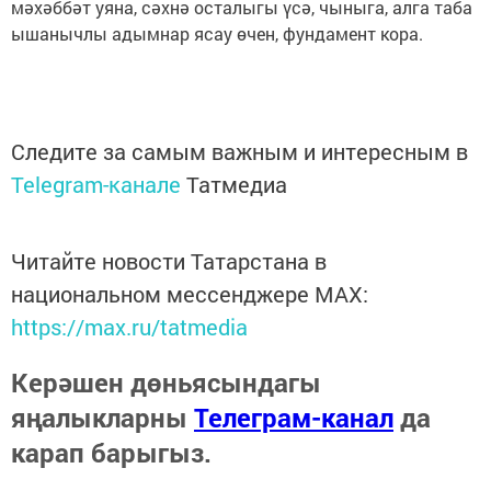
мәхәббәт уяна, сәхнә осталыгы үсә, чыныга, алга таба
ышанычлы адымнар ясау өчен, фундамент кора.
Следите за самым важным и интересным в
Telegram-канале
Татмедиа
Читайте новости Татарстана в
национальном мессенджере MАХ:
https://max.ru/tatmedia
Керәшен дөньясындагы
яңалыкларны
Телеграм-канал
да
карап барыгыз.