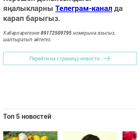
яңалыкларны
Телеграм-канал
да
карап барыгыз.
Хәбәрләрегезне
89172509795
номерына языгыз,
шалтыратып әйтегез.
Перейти на страницу новости
Топ 5 новостей