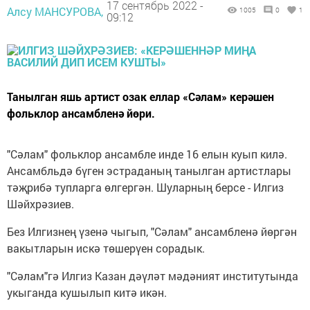
17 сентябрь 2022 -
Алсу МАНСУРОВА,
1005
0
1
09:12
Танылган яшь артист озак еллар «Сәлам» керәшен
фольклор ансамбленә йөри.
"Сәлам" фольклор ансамбле инде 16 елын куып килә.
Ансамбльдә бүген эстраданың танылган артистлары
тәҗрибә тупларга өлгергән. Шуларның берсе - Илгиз
Шәйхрәзиев.
Без Илгизнең үзенә чыгып, "Сәлам" ансамбленә йөргән
вакытларын искә төшерүен сорадык.
"Сәлам"гә Илгиз Казан дәүләт мәдәният институтында
укыганда кушылып китә икән.