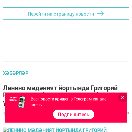
Перейти на страницу новости
ХӘБӘРЛӘР
Ленино мәдәният йортында Григорий
Родионовка багышланган әдәби кичә
Все новости кряшен в Телеграм-канале -
үткәрелде
здесь
Туганайлар,
17 сентябрь 2022 - 08:03
Подпишитесь
849
0
0