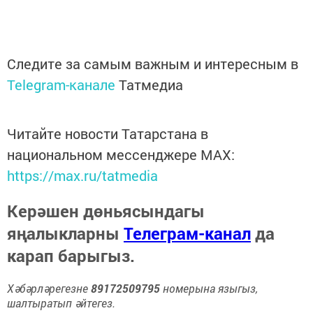
Следите за самым важным и интересным в
Telegram-канале
Татмедиа
Читайте новости Татарстана в
национальном мессенджере MАХ:
https://max.ru/tatmedia
Керәшен дөньясындагы
яңалыкларны
Телеграм-канал
да
карап барыгыз.
Хәбәрләрегезне
89172509795
номерына языгыз,
шалтыратып әйтегез.