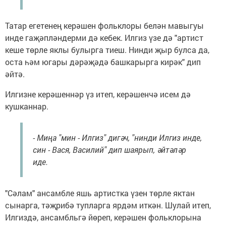
Татар егетенең керәшен фольклоры белән мавыгуы
инде гаҗәпләндерми дә кебек. Илгиз үзе дә "артист
кеше төрле яклы булырга тиеш. Нинди җыр булса да,
оста һәм югары дәрәҗәдә башкарырга кирәк" дип
әйтә.
Илгизне керәшеннәр үз итеп, керәшенчә исем дә
кушканнар.
- Миңа "мин - Илгиз" дигәч, "нинди Илгиз инде,
син - Вася, Василий" дип шаярып, әйтәләр
иде.
"Сәлам" ансамбле яшь артистка үзен төрле яктан
сынарга, тәҗрибә тупларга ярдәм иткән. Шулай итеп,
Илгиздә, ансамбльгә йөреп, керәшен фольклорына