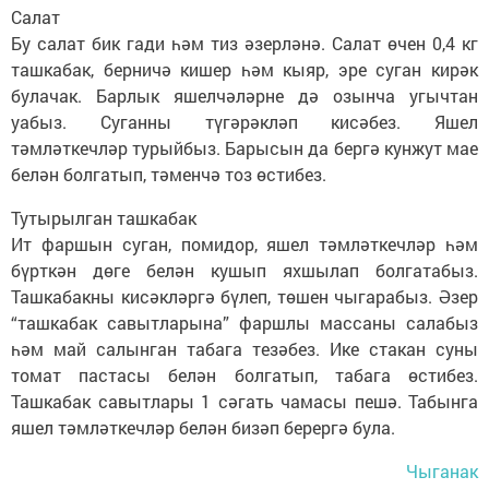
Салат
Бу салат бик гади һәм тиз әзерләнә. Салат өчен 0,4 кг
ташкабак, берничә кишер һәм кыяр, эре суган кирәк
булачак. Барлык яшелчәләрне дә озынча угычтан
уабыз. Суганны түгәрәкләп кисәбез. Яшел
тәмләткечләр турыйбыз. Барысын да бергә кунжут мае
белән болгатып, тәменчә тоз өстибез.
Тутырылган ташкабак
Ит фаршын суган, помидор, яшел тәмләткечләр һәм
бүрткән дөге белән кушып яхшылап болгатабыз.
Ташкабакны кисәкләргә бүлеп, төшен чыгарабыз. Әзер
“ташкабак савытларына” фаршлы массаны салабыз
һәм май салынган табага тезәбез. Ике стакан суны
томат пастасы белән болгатып, табага өстибез.
Ташкабак савытлары 1 сәгать чамасы пешә. Табынга
яшел тәмләткечләр белән бизәп берергә була.
Чыганак