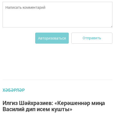
Отправить
Авторизоваться
ХӘБӘРЛӘР
Илгиз Шәйхрәзиев: «Керәшеннәр миңа
Василий дип исем кушты»