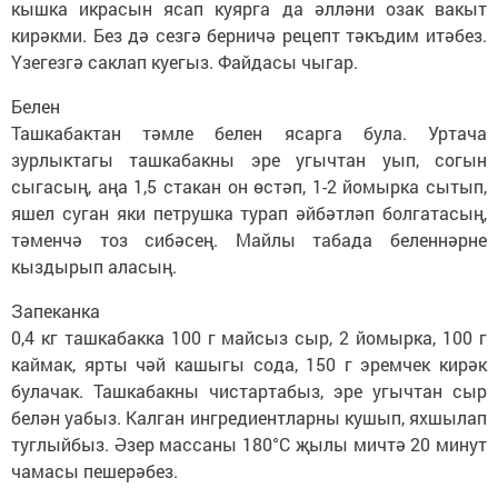
кышка икрасын ясап куярга да әлләни озак вакыт
кирәкми. Без дә сезгә берничә рецепт тәкъдим итәбез.
Үзегезгә саклап куегыз. Файдасы чыгар.
Белен
Ташкабактан тәмле белен ясарга була. Уртача
зурлыктагы ташкабакны эре угычтан уып, согын
сыгасың, аңа 1,5 стакан он өстәп, 1-2 йомырка сытып,
яшел суган яки петрушка турап әйбәтләп болгатасың,
тәменчә тоз сибәсең. Майлы табада беленнәрне
кыздырып аласың.
Запеканка
0,4 кг ташкабакка 100 г майсыз сыр, 2 йомырка, 100 г
каймак, ярты чәй кашыгы сода, 150 г эремчек кирәк
булачак. Ташкабакны чистартабыз, эре угычтан сыр
белән уабыз. Калган ингредиентларны кушып, яхшылап
туглыйбыз. Әзер массаны 180°C җылы мичтә 20 минут
чамасы пешерәбез.