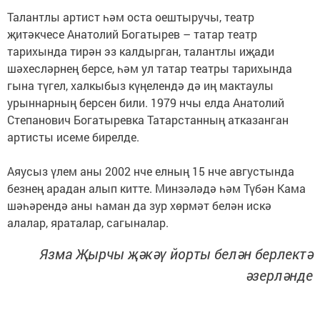
Талантлы артист һәм оста оештыручы, театр
җитәкчесе Анатолий Богатырев – татар театр
тарихында тирән эз калдырган, талантлы иҗади
шәхесләрнең берсе, һәм ул татар театры тарихында
гына түгел, халкыбыз күңелендә дә иң мактаулы
урыннарның берсен били. 1979 нчы елда Анатолий
Степанович Богатыревка Татарстанның атказанган
артисты исеме бирелде.
Аяусыз үлем аны 2002 нче елның 15 нче августында
безнең арадан алып китте. Минзәләдә һәм Түбән Кама
шәһәрендә аны һаман да зур хөрмәт белән искә
алалар, яраталар, сагыналар.
Язма Җырчы җәкәү йорты белән берлектә
әзерләнде