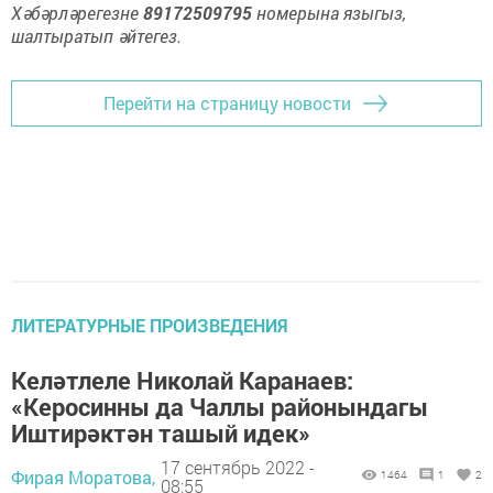
Хәбәрләрегезне
89172509795
номерына языгыз,
шалтыратып әйтегез.
Перейти на страницу новости
ЛИТЕРАТУРНЫЕ ПРОИЗВЕДЕНИЯ
Келәтлеле Николай Каранаев:
«Керосинны да Чаллы районындагы
Иштирәктән ташый идек»
17 сентябрь 2022 -
Фирая Моратова,
1464
1
2
08:55