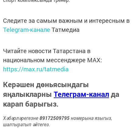
Следите за самым важным и интересным в
Telegram-канале
Татмедиа
Читайте новости Татарстана в
национальном мессенджере MАХ:
https://max.ru/tatmedia
Керәшен дөньясындагы
яңалыкларны
Телеграм-канал
да
карап барыгыз.
Хәбәрләрегезне
89172509795
номерына языгыз,
шалтыратып әйтегез.