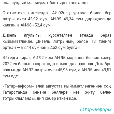
әнә шундый мәгълүмат бастырып чыгарды.
Статистика нигезендә, АИ-92нең уртача бәясе бер
литры өчен 45,92 сум, АИ-95 49,34 сум дәрәҗәсендә
калган, ә АИ-98 - 52,4 сум.
Дизель ягулыгы күрсәтелгән атнада бераз
кыйммәтләнде. Дизель литрының бәясе 18 тиенгә
арткан — 52,44 сумнан 52,62 сум булган.
Әйтергә кирәк, АИ-92 һәм АИ-95 маркалы бензин хәзер
2022 ел башына караганда һаман да арзанрак. Декабрь
азагында АИ-92 литры өчен 45,98 сум, ә АИ-95 исә 49,51
сум иде.
«Татар-информ» элек августта кыйммәтләнгәннән соң,
Татарстанда бензин бәяләре көз җитү белән
тотрыклыланды, дип хәбәр иткән иде.
Татар-информ