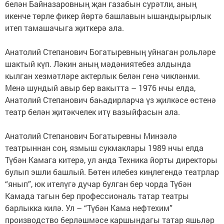
белән Байназаровның җан газабын сурәтли, аның
икенче төрле фикер йөртә башлавын ышандырырлык
итеп тамашачыга җиткерә ала.
Анатолий Степанович Богатыревның уйнаган рольләре
шактый күп. Ләкин аның мәдәниятебез алдында
кылган хезмәтләре актерлык белән генә чикләнми.
Менә шундый авыр бер вакытта – 1976 нчы елда,
Анатолий Степанович баһадирларча үз җилкәсе өстенә
театр белән җитәкчелек итү вазыйфасын ала.
Анатолий Степанович Богатыревны Минзәлә
театрыннан соң, язмыш сукмаклары 1989 нчы елда
Түбән Камага китерә, ул анда Техника йорты директоры
булып эшли башлый. Бөтен илебез киңлегендә театрлар
“янып”, юк ителүгә дучар булган бер чорда Түбән
Камада тагын бер профессиональ татар театры
барлыкка килә. Ул – “Түбән Кама нефтехим”
производство берләшмәсе каршындагы татар яшьләр