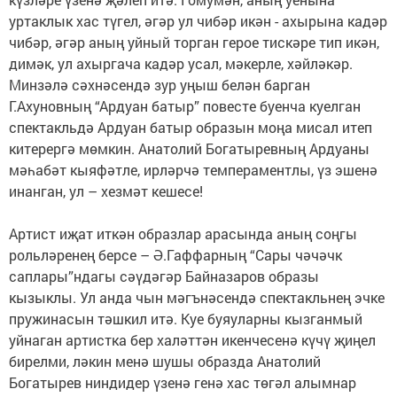
уртаклык хас түгел, әгәр ул чибәр икән - ахырына кадәр
чибәр, әгәр аның уйный торган герое тискәре тип икән,
димәк, ул ахыргача кадәр усал, мәкерле, хәйләкәр.
Минзәлә сәхнәсендә зур уңыш белән барган
Г.Ахуновның “Ардуан батыр” повесте буенча куелган
спектакльдә Ардуан батыр образын моңа мисал итеп
китерергә мөмкин. Анатолий Богатыревның Ардуаны
мәһабәт кыяфәтле, ирләрчә темпераментлы, үз эшенә
инанган, ул – хезмәт кешесе!
Артист иҗат иткән образлар арасында аның соңгы
рольләренең берсе – Ә.Гаффарның “Сары чәчәчк
саплары”ндагы сәүдәгәр Байназаров образы
кызыклы. Ул анда чын мәгънәсендә спектакльнең эчке
пружинасын тәшкил итә. Куе буяуларны кызганмый
уйнаган артистка бер халәттән икенчесенә күчү җиңел
бирелми, ләкин менә шушы образда Анатолий
Богатырев ниндидер үзенә генә хас төгәл алымнар