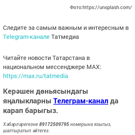
Фото:https://unsplash.com/
Следите за самым важным и интересным в
Telegram-канале
Татмедиа
Читайте новости Татарстана в
национальном мессенджере MАХ:
https://max.ru/tatmedia
Керәшен дөньясындагы
яңалыкларны
Телеграм-канал
да
карап барыгыз.
Хәбәрләрегезне
89172509795
номерына языгыз,
шалтыратып әйтегез.