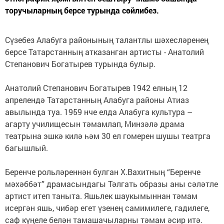
торучыларның берсе турында сөйлибез.
Сүзебез Алабуга районының талантлы шәхесләренең
берсе Татарстанның атказанган артисты - Анатолий
Степанович Богатырев турында булыр.
Анатолий Степанович Богатырев 1942 елның 12
апрелендә Татарстанның Алабуга районы Атиаз
авылында туа. 1959 нче елда Алабуга культура –
агарту училищесын тәмамлап, Минзәлә драма
театрына эшкә килә һәм 30 ел гомерен шушы театрга
багышлый.
Беренче рольләреннән булган Х.Вахитның “Беренче
мәхәббәт” драмасындагы Тәлгать образы аны сәләтле
артист итеп таныта. Яшьлек шаукымыннан тәмам
исергән яшь, чибәр егет үзенең самимилеге, гадилеге,
саф күңеле белән тамашачыларны тәмам әсир итә.