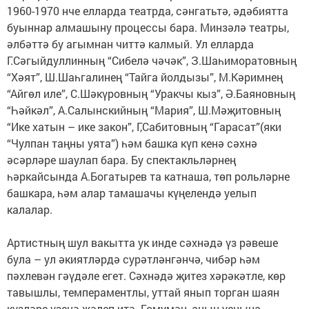
1960-1970 нче елларда театрда, сәнгатьтә, әдәбиятта
буыннар алмашыну процессы бара. Минзәлә театры,
әлбәттә бу агымнан читтә калмый. Ул елларда
Г.Сәгыйдуллинның “Сибелә чәчәк”, З.Шаһиморатовның
“Хәят”, Ш.Шаһгалинең “Тайга йолдызы”, М.Кәримнең
“Айгөл иле”, С.Шәкүровның “Уракчы кыз”, Ә.Баяновның
“Һәйкәл”, А.Салынскийның “Мария”, Ш.Мәҗитовның
“Ике хатын – ике закон”, Г,Сабитовның “Гарасат”(яки
“Чулпан таңны уята”) һәм башка күп кенә сәхнә
әсәрләре шаулап бара. Бу спектакльләрнең
һәркайсында А.Богатырев та катнаша, төп рольләрне
башкара, һәм алар тамашачы күңелендә уелып
калалар.
Артистның шул вакытта ук инде сәхнәдә үз рәвеше
була – ул әкиятләрдә сурәтләнгәнчә, чибәр һәм
пәхлевән гәүдәле егет. Сәхнәдә җитез хәрәкәтле, көр
тавышлы, темпераментлы, уттай янып торган шаян
күзләре үзенә җәлеп итә. Гомумән, аның уенына