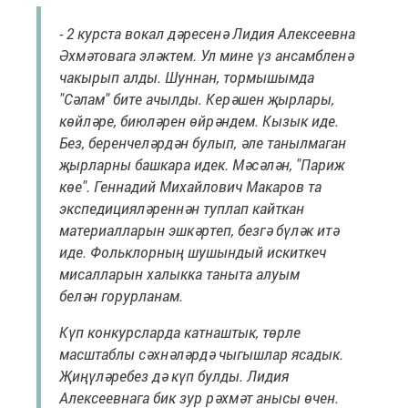
- 2 курста вокал дәресенә Лидия Алексеевна
Әхмәтовага эләктем. Ул мине үз ансамбленә
чакырып алды. Шуннан, тормышымда
"Сәлам" бите ачылды. Керәшен җырлары,
көйләре, биюләрен өйрәндем. Кызык иде.
Без, беренчеләрдән булып, әле танылмаган
җырларны башкара идек. Мәсәлән, "Париж
көе". Геннадий Михайлович Макаров та
экспедицияләреннән туплап кайткан
материалларын эшкәртеп, безгә бүләк итә
иде. Фольклорның шушындый искиткеч
мисалларын халыкка таныта алуым
белән горурланам.
Күп конкурсларда катнаштык, төрле
масштаблы сәхнәләрдә чыгышлар ясадык.
Җиңүләребез дә күп булды. Лидия
Алексеевнага бик зур рәхмәт анысы өчен.