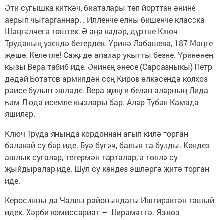
Әти сугышка киткәч, биаталары төп йорттан әнине
аерып чыгарганнар... Илленче елны бишенче класска
Шәңгәлчегә төштек. Ә аңа кадәр, дүртне Ключ
Труданың үзендә бетердек. Үринә Лабашева, 187 Мәңге
җәшә, Келәтле! Саҗидә апалар укытты безне. Үринәнең
кызы Вера табиб иде. Әнинең энесе (Сарсазныкы) Петр
дәдәй Ботатов армиядән соң Киров өлкәсендә колхоз
рәисе булып эшләде. Вера җиңги белән аларның Лида
һәм Люда исемле кызлары бар. Алар Түбән Камада
яшиләр.
Ключ Труда янында кордоннан агып килә торган
бәләкәй су бар иде. Бүә бүгәч, балык та булды. Көндез
ашлык сугалар, тегермән тарталар, ә төнлә су
җыйдыралар иде. Шул су көндез эшләргә җитә торган
иде.
Керосинны да Чаллы районындагы Иштирәктән ташый
идек. Хәрби комиссариат – Ширәмәттә. Яз-көз