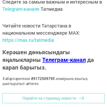
Следите за самым важным и интересным в
Telegram-канале
Татмедиа
Читайте новости Татарстана в
национальном мессенджере MАХ:
https://max.ru/tatmedia
Керәшен дөньясындагы
яңалыкларны
Телеграм-канал
да
карап барыгыз.
Хәбәрләрегезне
89172509795
номерына языгыз,
шалтыратып әйтегез.
Перейти на страницу новости