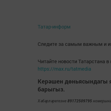
Татар-информ
Следите за самым важным и 
Читайте новости Татарстана 
https://max.ru/tatmedia
Керәшен дөньясындагы
барыгыз.
Хәбәрләрегезне
89172509795
номерына 