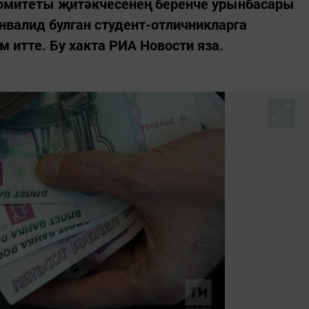
омитеты җитәкчесенең беренче урынбасары
нвалид булган студент-отличникларга
 итте. Бу хакта РИА Новости яза.