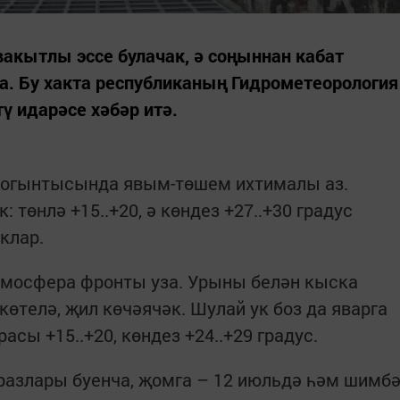
вакытлы эссе булачак, ә соңыннан кабат
. Бу хакта республиканың Гидрометеорология
ү идарәсе хәбәр итә.
 йогынтысында явым-төшем ихтималы аз.
 төнлә +15..+20, ә көндез +27..+30 градус
клар.
тмосфера фронты уза. Урыны белән кыска
өтелә, җил көчәячәк. Шулай ук боз да яварга
асы +15..+20, көндез +24..+29 градус.
азлары буенча, җомга – 12 июльдә һәм шимб