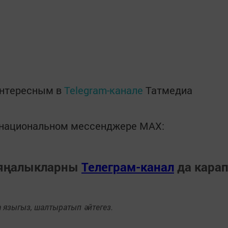
интересным в
Telegram-канале
Татмедиа
в национальном мессенджере MАХ:
 яңалыкларны
Телеграм-канал
да кара
языгыз, шалтыратып әйтегез.