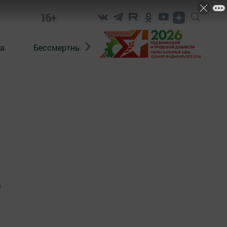
16+
а
Бессмертный полк. Кряшены
1