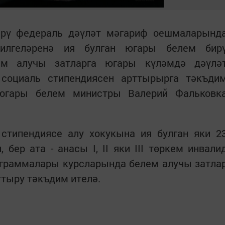
ирү федераль дәүләт мәгариф оешмаларынд
илгеләренә ия булган югары белем бир
ем алучы затларга югары күләмдә дәүлә
 социаль стипендиясен арттырырга тәкъди
югары белем министры Валерий Фальковк
 стипендиясе алу хокукына ия булган яки 2
 бер ата - анасы I, II яки III төркем инвали
ограммалары курсларында белем алучы затла
ттыру тәкъдим ителә.