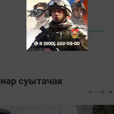
Отправить
Авторизоваться
ннәр суытачак
711
0