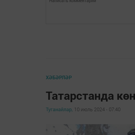
ХӘБӘРЛӘР
Татарстанда кө
Туганайлар,
10 июль 2024 - 07:40