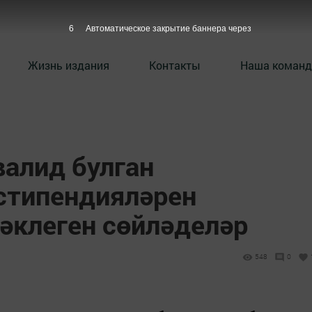
5
Автоматическое закрытие баннера через
Жизнь издания
Контакты
Наша команд
валид булган
стипендияләрен
әклеген сөйләделәр
548
0