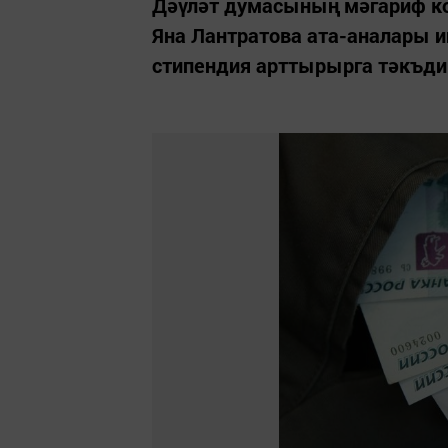
Дәүләт думасының мәгариф к
Яна Лантратова ата-аналары и
стипендия арттырырга тәкъдим