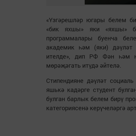
«Үзгәрешләр югары белем б
«бик яхшы» яки «яхшы» б
программалары буенча бел
академик һәм (яки) дәүләт
ителде», дип РФ Фән һәм 
мөрәҗәгать итүдә әйтелә.
Стипендияне дәүләт социаль
яшькә кадәрге студент булган,
булган барлык белем бирү пр
категориясенә керүчеләргә ар