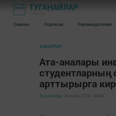
ТУГАНАЙЛАР
Татарстан
Главная
Подписка
Рекламодателям
ХӘБӘРЛӘР
Ата-аналары ин
студентларның 
арттырырга кир
Туганайлар,
10 июль 2024 - 09:44