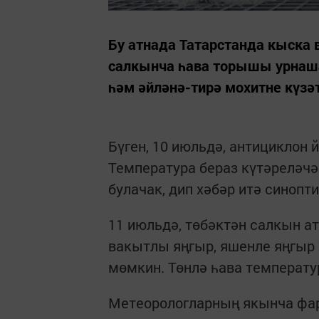
Бу атнада Татарстанда кыска 
салкынча һава торышы урнаша
һәм әйләнә-тирә мохитне күзәт
Бүген, 10 июльдә, антициклон
Температура бераз күтәреләчәк:
булачак, дип хәбәр итә синопти
11 июльдә, төбәктән салкын а
вакытлы яңгыр, яшенле яңгыр к
мөмкин. Төнлә һава температур
Метеорологларның якынча фар