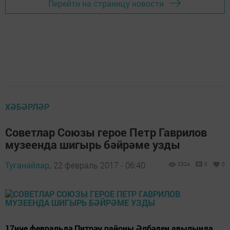
Перейти на страницу новости
ХӘБӘРЛӘР
Советлар Союзы герое Петр Гаврилов
музеенда шигырь бәйрәме узды
Туганайлар,
22 февраль 2017 - 06:40
2324
0
0
17нче февральдә Питрәч районы Әлбәден авылында