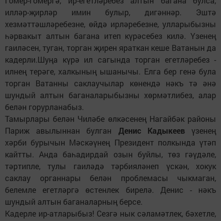
Гомер-гомергә, ир-егетләребез алтын багана булса,
илләр-җирләр имин булыр, дигәннәр. Эштә
хезмәттәшләребезне, өйдә ирләребезне, улларыбызны
һәрвакыт алтын багана итеп күрәсебез килә. Үзенең
гаиләсен, туган, торган җирен яраткан кеше Ватанын да
кадерли.Шуңа күрә ил сагында торган егетләребез -
илнең терәге, халкының ышанычы. Елга бер генә була
торган Ватанны саклаучылар көнендә нәкъ тә әнә
шундый алтын баганаларыбызны хөрмәтлибез, алар
белән горурланабыз.
Тамырлары белән Чиләбе өлкәсенең Нагайбәк районы
Париж авылыннан булган
Денис Кадыкеев
үзенең
хәрби бурычын Мәскәүнең Президент полкында үтәп
кайтты. Анда баһадирдай озын буйлы, төз гәүдәле,
тәртипле, тулы гаиләдә тәрбияләнеп үскән, хокук
саклау органнары белән проблемасы чыкмаган,
белемле егетләргә өстенлек бирелә. Денис - нәкъ
шундый алтын баганаларның берсе.
Кадерле ир-атларыбыз! Сезгә нык сәламәтлек, бәхетле,