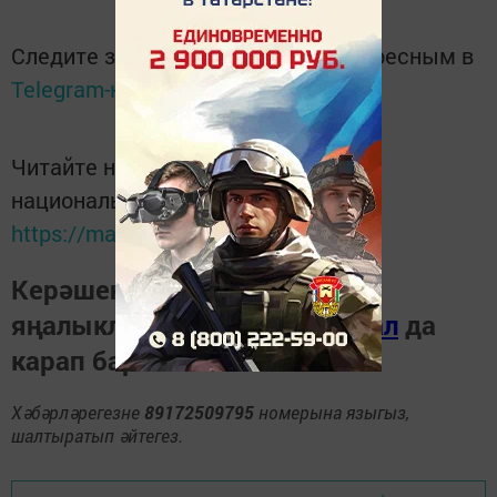
Следите за самым важным и интересным в
Telegram-канале
Татмедиа
Читайте новости Татарстана в
национальном мессенджере MАХ:
https://max.ru/tatmedia
Керәшен дөньясындагы
яңалыкларны
Телеграм-канал
да
карап барыгыз.
Хәбәрләрегезне
89172509795
номерына языгыз,
шалтыратып әйтегез.