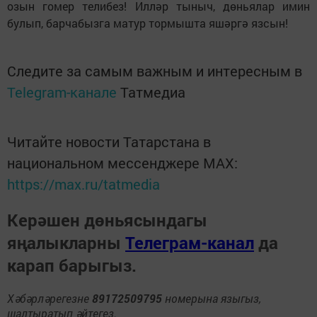
озын гомер телибез! Илләр тыныч, дөньялар имин
булып, барчабызга матур тормышта яшәргә язсын!
Следите за самым важным и интересным в
Telegram-канале
Татмедиа
Читайте новости Татарстана в
национальном мессенджере MАХ:
https://max.ru/tatmedia
Керәшен дөньясындагы
яңалыкларны
Телеграм-канал
да
карап барыгыз.
Хәбәрләрегезне
89172509795
номерына языгыз,
шалтыратып әйтегез.