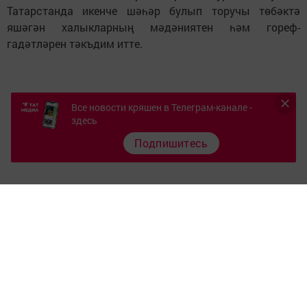
Татарстанда икенче шәһәр булып торучы төбәктә
яшәгән халыкларның мәдәниятен һәм гореф-
гадәтләрен тәкъдим итте.
Все новости кряшен в Телеграм-канале -
здесь
Подпишитесь
Следите за самым важным и интересным в
Telegram-канале
Татмедиа
Читайте новости Татарстана в