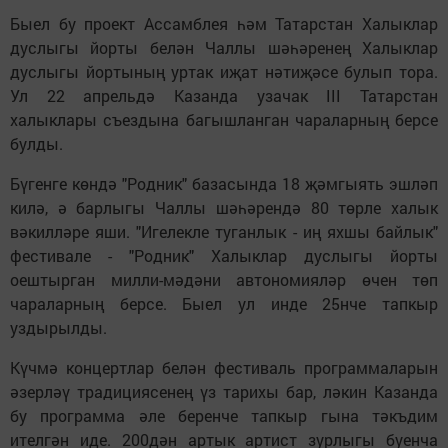
Быел бу проект Ассамблея һәм Татарстан Халыклар
дуслыгы йорты белән Чаллы шәһәренең Халыклар
дуслыгы йортының уртак иҗат нәтиҗәсе булып тора.
Ул 22 апрельдә Казанда узачак III Татарстан
халыклары съездына багышланган чараларның берсе
булды.
Бүгенге көндә "Родник" базасында 18 җәмгыять эшләп
килә, ә барлыгы Чаллы шәһәрендә 80 төрле халык
вәкилләре яши. "Игелекле туганлык - иң яхшы байлык"
фестивале - "Родник" Халыклар дуслыгы йорты
оештырган милли-мәдәни автономияләр өчен төп
чараларның берсе. Быел ул инде 25нче тапкыр
уздырылды.
Күчмә концертлар белән фестиваль программаларын
әзерләү традициясенең үз тарихы бар, ләкин Казанда
бу программа әле беренче тапкыр гына тәкъдим
ителгән иде. 200дән артык артист зурлыгы буенча