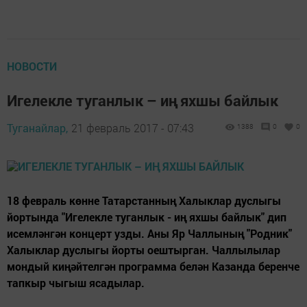
НОВОСТИ
Игелекле туганлык – иң яхшы байлык
Туганайлар,
21 февраль 2017 - 07:43
1388
0
0
18 февраль көнне Татарстанның Халыклар дуслыгы
йортында "Игелекле туганлык - иң яхшы байлык" дип
исемләнгән концерт узды. Аны Яр Чаллының "Родник"
Халыклар дуслыгы йорты оештырган. Чаллылылар
мондый киңәйтелгән программа белән Казанда беренче
тапкыр чыгыш ясадылар.