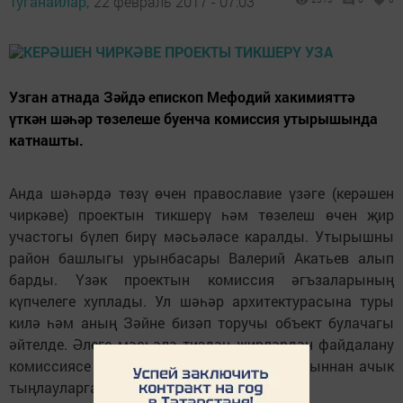
Туганайлар,
22 февраль 2017 - 07:03
Узган атнада Зәйдә епископ Мефодий хакимияттә
үткән шәһәр төзелеше буенча комиссия утырышында
катнашты.
Анда шәһәрдә төзү өчен православие үзәге (керәшен
чиркәве) проектын тикшерү һәм төзелеш өчен җир
участогы бүлеп бирү мәсьәләсе каралды. Утырышны
район башлыгы урынбасары Валерий Акатьев алып
барды. Үзәк проектын комиссия әгъзаларының
күпчелеге хуплады. Ул шәһәр архитектурасына туры
килә һәм аның Зәйне бизәп торучы объект булачагы
әйтелде. Әлеге мәсьәлә тиздән җирләрдән файдалану
комиссиясе утырышында тикшерелеп, соңыннан ачык
тыңлауларга чыгарылачак.