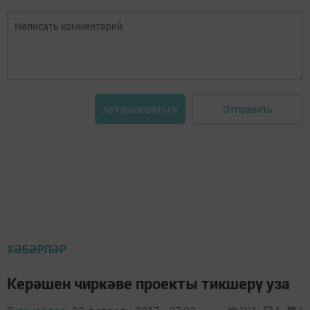
Отправить
Авторизоваться
ХӘБӘРЛӘР
Керәшен чиркәве проекты тикшерү уза
2313
0
0