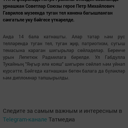
урнашкан Советлар Союзы герое Петр Михайлович
Гаврилов музеенда туган тел көненә багышланган
сәнгатьле уку бәйгесе үткәрелде.
Анда 14 бала катнашты. Алар татар һәм рус
телләрендә туган тел, туган җир, патриотизм, сугыш
темасына караган шигырьләр сөйләделәр. Беренче
урын Лепетюк Радмилага бирелде. Ул Габдулла
Тукайның "Яңгыр илә кояш" шигырен сөйләп һәм уйнап
күрсәтте. Бәйгедә катнашкан бөтен балага да бүләкләр
һәм дипломнар тапшырылды.
Следите за самым важным и интересным в
Telegram-канале
Татмедиа