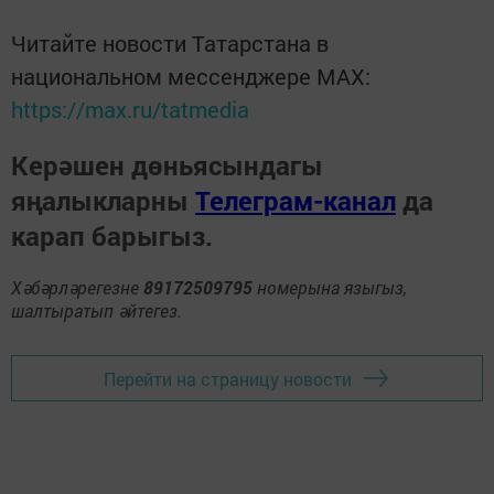
Читайте новости Татарстана в
национальном мессенджере MАХ:
https://max.ru/tatmedia
Керәшен дөньясындагы
яңалыкларны
Телеграм-канал
да
карап барыгыз.
Хәбәрләрегезне
89172509795
номерына языгыз,
шалтыратып әйтегез.
Перейти на страницу новости