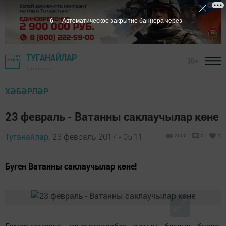
5
Автоматическое закрытие баннера через
ТУГАНАЙЛАР
16+
Татарстан
ХӘБӘРЛӘР
23 февраль - Ватанны саклаучылар көне
Туганайлар,
23 февраль 2017 - 05:11
2500
0
1
Буген Ватанны саклаучылар көне!