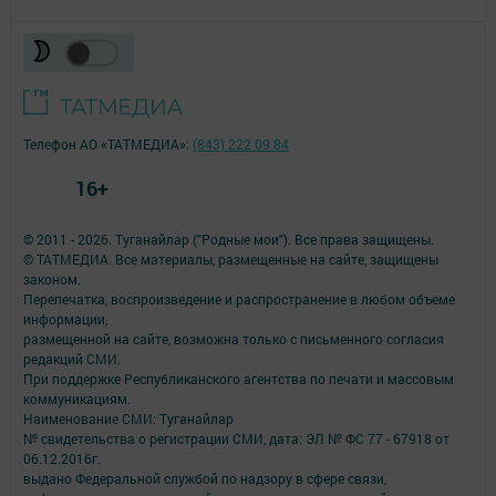
Телефон АО «ТАТМЕДИА»:
(843) 222 09 84
16+
© 2011 - 2026. Туганайлар ("Родные мои"). Все права защищены.
© ТАТМЕДИА. Все материалы, размещенные на сайте, защищены
законом.
Перепечатка, воспроизведение и распространение в любом объеме
информации,
размещенной на сайте, возможна только с письменного согласия
редакций СМИ.
При поддержке Республиканского агентства по печати и массовым
коммуникациям.
Наименование СМИ: Туганайлар
№ свидетельства о регистрации СМИ, дата: ЭЛ № ФС 77 - 67918 от
06.12.2016г.
выдано Федеральной службой по надзору в сфере связи,