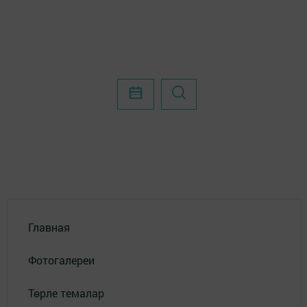
Главная
Фотогалереи
Төрле темалар