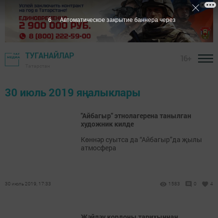
6
Автоматическое закрытие баннера через
ТУГАНАЙЛАР
16+
Татарстан
30 июль 2019 яңалыклары
"Айбагыр" этнолагерена танылган
художник килде
Көннәр суытса да “Айбагыр”да җылы
атмосфера
30 июль 2019, 17:33
1583
0
4
Җәйләү кордоны тарихыннан