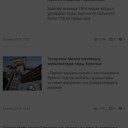
Җәйләү янында 1860 елдан кордон
урнашкан була. Аңа нигез салынуга
быел 159 ел тулыр иде
30 июль 2019, 15:21
2188
0
4
Татарстан Милли музееның
мультимедиа-гиды булачак
«Тарихи-мәдәни мирас» экспозициясе
буенча гидтан мобиль кушымтаны
күчереп алганнан соң файдаланырга
мөмкин.
30 июль 2019, 14:54
1651
0
0
"Сәламәтлек саклау" проектына алдагы өч елга 7 миллиард