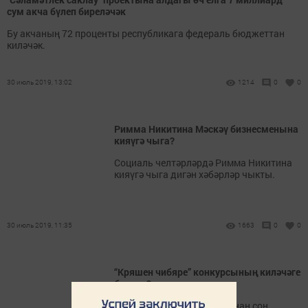
сум акча бүлеп биреләчәк
Бу акчаның 72 проценты республикага федераль бюджеттан
киләчәк.
30 июль 2019, 13:02
1214
0
0
Римма Никитина Мәскәү бизнесменына
кияүгә чыга?
Социаль челтәрләрдә Римма Никитина
кияүгә чыга дигән хәбәрләр чыкты.
30 июль 2019, 11:35
1663
0
0
“Кряшен чибяре” конкурсының киләчәге
бармы?
“Кряшен чибяре” парадыннан соң