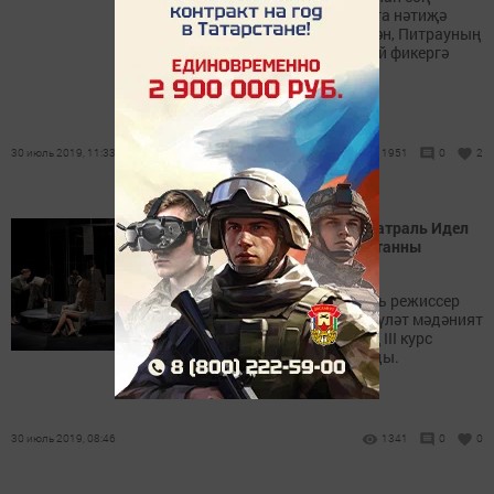
күңелдә ниндидер бер чорга нәтиҗә
ясаган күк булдым. Гомумән, Питрауның
20 еллыгыннан соң шундый фикергә
килдем
30 июль 2019, 11:33
1951
0
2
«Парковка» спектакле «Театраль Идел
буе» фестивалендә Татарстанны
тәкъдим итә
«Парковка» спектаклен яшь режиссер
Олег Кинҗәгулов Казан дәүләт мәдәният
һәм сәнгать институтының III курс
студентлары белән чыгарды.
30 июль 2019, 08:46
1341
0
0