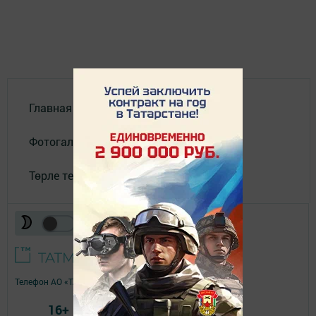
Главная
Фотогалереи
Төрле темалар
Телефон АО «ТАТМЕДИА»:
(843) 222 09 84
16+