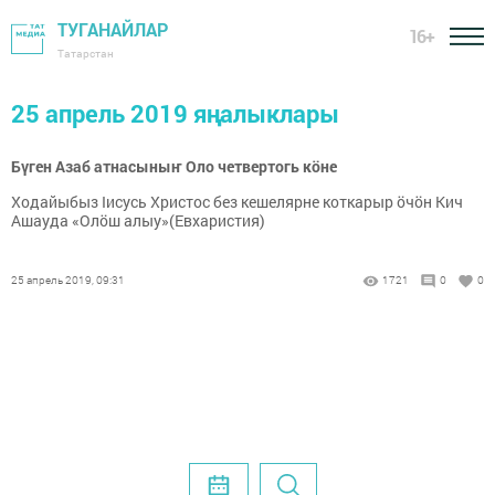
ТУГАНАЙЛАР
16+
Татарстан
25 апрель 2019 яңалыклары
Бүген Азаб атнасыныҥ Оло четвертогь кöне
Ходайыбыз Iисусь Христос без кешелярне коткарыр öчöн Кич
Ашауда «Олöш алыу»(Евхаристия)
25 апрель 2019, 09:31
1721
0
0