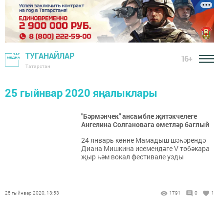
ТУГАНАЙЛАР
16+
Татарстан
25 гыйнвар 2020 яңалыклары
"Бәрмәнчек" ансамбле җитәкчелеге
Ангелина Солгановага өметләр баглый
24 январь көнне Мамадыш шәһәрендә
Диана Мишкина исемендәге V төбәкара
җыр һәм вокал фестивале узды
25 гыйнвар 2020, 13:53
1791
0
1