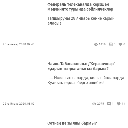
Федераль телеканалда керәшен
мәдәнияте турында сөйлиячәкләр
Тапшыруны 29 январь көнне карый
аласыз
25 гыйнвар 2020, 09:45
1416
0
0
Наиль Табанаковның "Керәшеннәр"
җырын тыңлаганыгыз бармы?
..... Йөзләгән елларда, килгән йолаларда
Куанып, гөрләп бергә яшибез!
25 гыйнвар 2020, 08:09
2075
1
11
Сөтнең дә зыяны бармы?