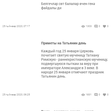
Белгечләр сөт балалар өчен генә
файдалы ди
25 гыйнвар 2020, 07:17
1303
0
0
Приметы на Татьянин день
Каждый год 25 января Церковь
почитает святую мученицу Татиану
Римскую - раннехристианскую мученицу,
подвергшуюся пыткам за веру при
императоре Александре в 3 веке. В
народе 25 января отмечают праздник
Татьянин день.
25 гыйнвар 2020, 06:25
1831
0
0