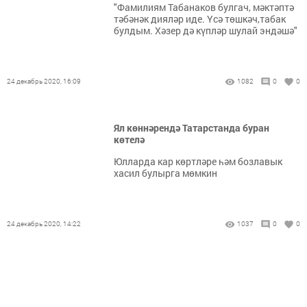
"Фамилиям Табанаков булгач, мәктәптә
тәбәнәк дияләр иде. Үсә төшкәч,табак
булдым. Хәзер дә күпләр шулай эндәшә"
24 декабрь 2020, 16:09
1082
0
0
Ял көннәрендә Татарстанда буран
көтелә
Юлларда кар көртләре һәм бозлавык
хасил булырга мөмкин
24 декабрь 2020, 14:22
1037
0
0