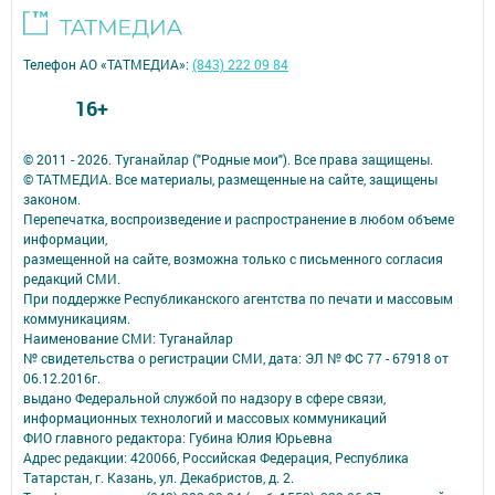
Телефон АО «ТАТМЕДИА»:
(843) 222 09 84
16+
© 2011 - 2026. Туганайлар ("Родные мои"). Все права защищены.
© ТАТМЕДИА. Все материалы, размещенные на сайте, защищены
законом.
Перепечатка, воспроизведение и распространение в любом объеме
информации,
размещенной на сайте, возможна только с письменного согласия
редакций СМИ.
При поддержке Республиканского агентства по печати и массовым
коммуникациям.
Наименование СМИ: Туганайлар
№ свидетельства о регистрации СМИ, дата: ЭЛ № ФС 77 - 67918 от
06.12.2016г.
выдано Федеральной службой по надзору в сфере связи,
информационных технологий и массовых коммуникаций
ФИО главного редактора: Губина Юлия Юрьевна
Адрес редакции: 420066, Российская Федерация, Республика
Татарстан, г. Казань, ул. Декабристов, д. 2.