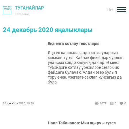
ТУГАНАЙЛАР
16+
Татарстан
24 декабрь 2020 яңалыклары
Яңа елга котлау текстлары
Яңа ел каршылаганда котлауларсыз
мөмкин түгел. Кайчак фикерләр чуалып,
уңайсыз хәлдә калуың да бар. Ә менә
түбәндәге котлау үрнәкләре сезгә бик
файдага булачак. Алдан әзер булып
тору өчен, үзегезгә саклап куйсагыз да
була
24 декабрь 2020, 16:26
1077
0
0
Наил Табанаков: Мин җырчы түгел