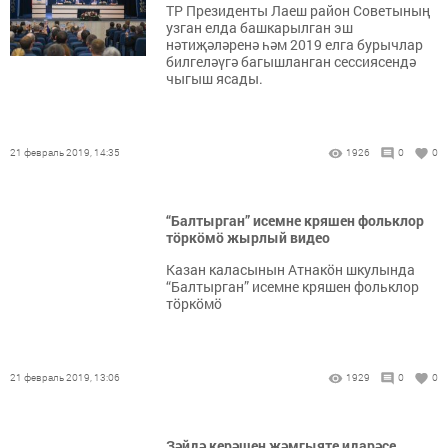
ТР Президенты Лаеш район Советының
узган елда башкарылган эш
нәтиҗәләренә һәм 2019 елга бурычлар
билгеләүгә багышланган сессиясендә
чыгыш ясады.
21 февраль 2019, 14:35
1926
0
0
“Балтырган” исемне кряшен фольклор
тӧркӧмӧ жырлый видео
Казан каласынын Атнакӧн шкулында
“Балтырган” исемне кряшен фольклор
тӧркӧмӧ
21 февраль 2019, 13:06
1929
0
0
Зәйдә керәшен җәмгыяте идарәсе