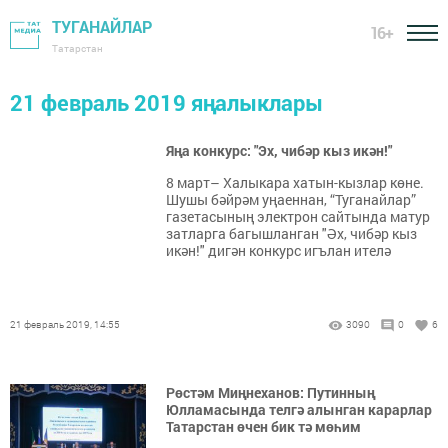
ТУГАНАЙЛАР
16+
Татарстан
21 февраль 2019 яңалыклары
Яңа конкурс: "Эх, чибәр кыз икән!"
8 март– Халыкара хатын-кызлар көне.
Шушы бәйрәм уңаеннан, “Туганайлар”
газетасының электрон сайтында матур
затларга багышланган "Әх, чибәр кыз
икән!" дигән конкурс игълан ителә
21 февраль 2019, 14:55
3090
0
6
Рөстәм Миңнеханов: Путинның
Юлламасында телгә алынган карарлар
Татарстан өчен бик тә мөһим