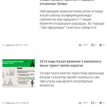
утырышы булды
Зәй керәшен җәмгыятенең узган атнада
хисап-сайлау конференциясендә
сайланган яңа идарәсе (17 кеше)
беренче утырышын уздырды. Бу турыда
"Зәй офыклары" газетасы хәбәр итә
21 февраль 2019, 12:51
1577
0
0
2018 елда Казан Кремлен 3 миллионга
якын турист килеп караган
Татарстанга килгән туристлар арасында
бигрәк тә Болгар музей-тыюлыгы һәм
Зөя утрау-шәһәрлеге популярлык
казанган.
21 февраль 2019, 08:43
1677
0
0