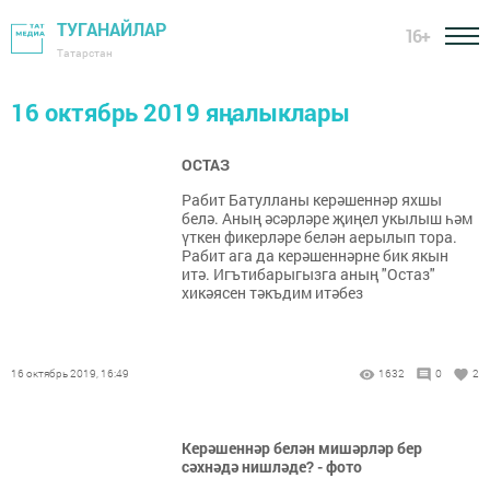
ТУГАНАЙЛАР
16+
Татарстан
16 октябрь 2019 яңалыклары
ОСТАЗ
Рабит Батулланы керәшеннәр яхшы
белә. Аның әсәрләре җиңел укылыш һәм
үткен фикерләре белән аерылып тора.
Рабит ага да керәшеннәрне бик якын
итә. Игътибарыгызга аның "Остаз"
хикәясен тәкъдим итәбез
16 октябрь 2019, 16:49
1632
0
2
Керәшеннәр белән мишәрләр бер
сәхнәдә нишләде? - фото