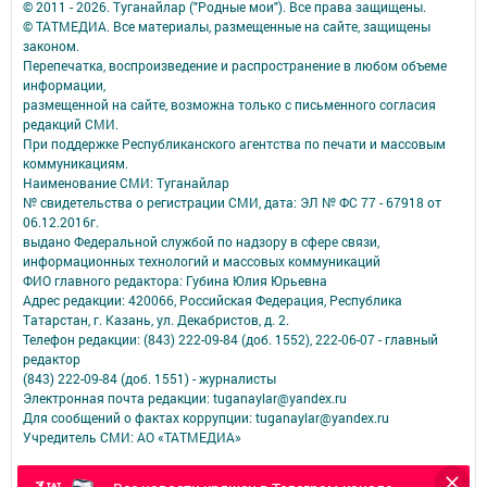
© 2011 - 2026. Туганайлар ("Родные мои"). Все права защищены.
© ТАТМЕДИА. Все материалы, размещенные на сайте, защищены
законом.
Перепечатка, воспроизведение и распространение в любом объеме
информации,
размещенной на сайте, возможна только с письменного согласия
редакций СМИ.
При поддержке Республиканского агентства по печати и массовым
коммуникациям.
Наименование СМИ: Туганайлар
№ свидетельства о регистрации СМИ, дата: ЭЛ № ФС 77 - 67918 от
06.12.2016г.
выдано Федеральной службой по надзору в сфере связи,
информационных технологий и массовых коммуникаций
ФИО главного редактора: Губина Юлия Юрьевна
Адрес редакции: 420066, Российская Федерация, Республика
Татарстан, г. Казань, ул. Декабристов, д. 2.
Телефон редакции: (843) 222-09-84 (доб. 1552), 222-06-07 - главный
редактор
(843) 222-09-84 (доб. 1551) - журналисты
Электронная почта редакции: tuganaylar@yandex.ru
Для сообщений о фактах коррупции: tuganaylar@yandex.ru
Учредитель СМИ: АО «ТАТМЕДИА»
Антикоррупционная политика