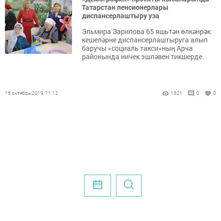
Татарстан пенсионерлары
диспансерлаштыру уза
Эльмира Зарипова 65 яшьтән өлкәнрәк
кешеләрне диспансерлаштыруга алып
баручы «социаль такси»ның Арча
районында ничек эшләвен тикшерде.
16 октябрь 2019, 11:12
1321
0
0