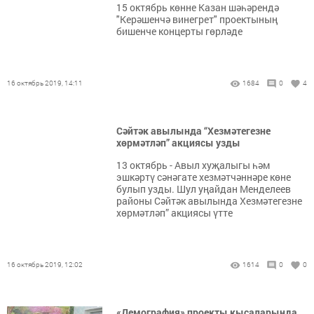
15 октябрь көнне Казан шәһәрендә
"Керәшенчә винегрет" проектының
бишенче концерты гөрләде
16 октябрь 2019, 14:11
1684
0
4
Сәйтәк авылында “Хезмәтегезне
хөрмәтләп” акциясы узды
13 октябрь - Авыл хуҗалыгы һәм
эшкәртү сәнәгате хезмәтчәннәре көне
булып узды. Шул уңайдан Менделеев
районы Сәйтәк авылында Хезмәтегезне
хөрмәтләп” акциясы үтте
16 октябрь 2019, 12:02
1614
0
0
«Демография» проекты кысаларында