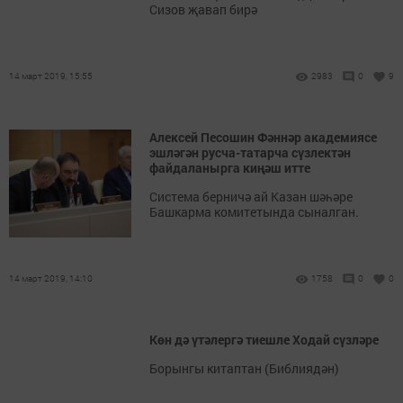
Сизов җавап бирә
14 март 2019, 15:55
2983
0
9
Алексей Песошин Фәннәр академиясе
эшләгән русча-татарча сүзлектән
файдаланырга киңәш итте
Система берничә ай Казан шәһәре
Башкарма комитетында сыналган.
14 март 2019, 14:10
1758
0
0
Көн дә үтәлергә тиешле Ходай сүзләре
Борынгы китаптан (Библиядән)