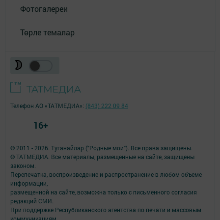
Фотогалереи
Төрле темалар
Телефон АО «ТАТМЕДИА»:
(843) 222 09 84
16+
© 2011 - 2026. Туганайлар ("Родные мои"). Все права защищены.
© ТАТМЕДИА. Все материалы, размещенные на сайте, защищены
законом.
Перепечатка, воспроизведение и распространение в любом объеме
информации,
размещенной на сайте, возможна только с письменного согласия
редакций СМИ.
При поддержке Республиканского агентства по печати и массовым
коммуникациям.