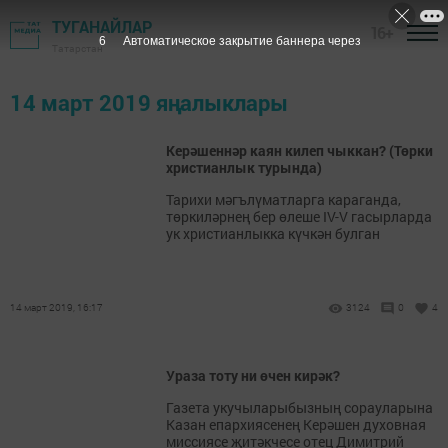
ТУГАНАЙЛАР
16+
6
Автоматическое закрытие баннера через
Татарстан
14 март 2019 яңалыклары
Керәшеннәр каян килеп чыккан? (Төрки
христианлык турында)
Тарихи мәгълүматларга караганда,
төркиләрнең бер өлеше IV-V гасырларда
ук христианлыкка күчкән булган
14 март 2019, 16:17
3124
0
4
Ураза тоту ни өчен кирәк?
Газета укучыларыбызның сорауларына
Казан епархиясенең Керәшен духовная
миссиясе җитәкчесе отец Димитрий