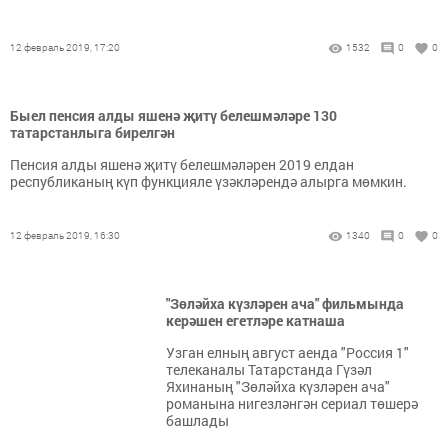
12 февраль 2019, 17:20
1532
0
0
Быел пенсия алды яшенә җитү белешмәләре 130
татарстанлыга бирелгән
Пенсия алды яшенә җитү белешмәләрен 2019 елдан
республиканың күп функцияле үзәкләрендә алырга мөмкин.
12 февраль 2019, 16:30
1340
0
0
"Зөләйха күзләрен ача" фильмында
керәшен егетләре катнаша
Узган елның август аенда "Россия 1"
телеканалы Татарстанда Гүзәл
Яхинаның "Зөләйха күзләрен ача"
романына нигезләнгән сериал төшерә
башлады