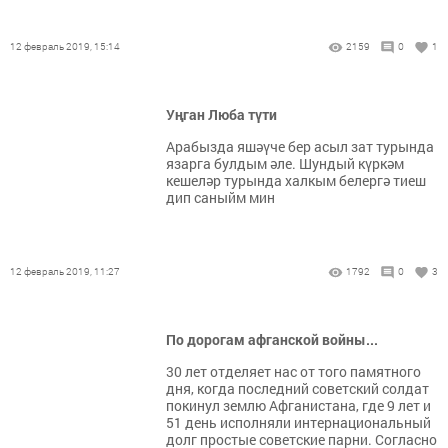
12 февраль 2019, 15:14
2159
0
1
Уңган Люба түти
Арабызда яшәүче бер асыл зат турында
язарга булдым әле. Шундый күркәм
кешеләр турында халкым белергә тиеш
дип саныйм мин
12 февраль 2019, 11:27
1792
0
3
По дорогам афганской войны...
30 лет отделяет нас от того памятного
дня, когда последний советский солдат
покинул землю Афганистана, где 9 лет и
51 день исполняли интернациональный
долг простые советские парни. Согласно