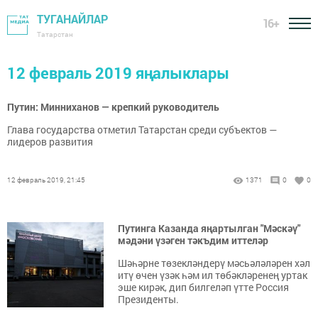
ТУГАНАЙЛАР
16+
Татарстан
12 февраль 2019 яңалыклары
Путин: Минниханов — крепкий руководитель
Глава государства отметил Татарстан среди субъектов —
лидеров развития
12 февраль 2019, 21:45
1371
0
0
Путинга Казанда яңартылган "Мәскәү"
мәдәни үзәген тәкъдим иттеләр
Шәһәрне төзекләндерү мәсьәләләрен хәл
итү өчен үзәк һәм ил төбәкләренең уртак
эше кирәк, дип билгеләп үтте Россия
Президенты.