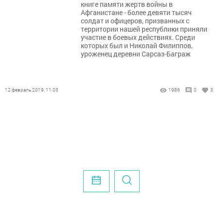
книге памяти жертв войны в
Афганистане - более девяти тысяч
солдат и офицеров, призванных с
территории нашей республики приняли
участие в боевых действиях. Среди
которых был и Николай Филиппов,
уроженец деревни Сарсаз-Баграж
12 февраль 2019, 11:03
1986
0
3