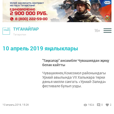
ТУГАНАЙЛАР
16+
Татарстан
10 апрель 2019 яңалыклары
"Тәңкәләр" ансамбле Чувашиядан җиңү
белән кайтты
Чувашиянең Комсомол районындагы
Урмай авылында VII Халыкара төрки
дөнья милли сәнгать «Урмай-Зәлидә»
фестивале булып узды.
10 апрель 2019, 15:26
1924
0
2