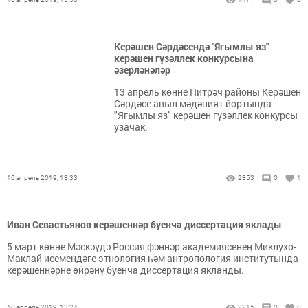
Керәшен Сәрдәсендә "Ягымлы яз"
керәшен гүзәллек конкурсына
әзерләнәләр
13 апрель көнне Питрәч районы Керәшен
Сәрдәсе авыл мәдәният йортында
"Ягымлы яз" керәшен гүзәллек конкурсы
узачак.
10 апрель 2019, 13:33
2353
0
1
Иван Севастьянов керәшеннәр буенча диссертация яклады
5 март көнне Мәскәүдә Россия фәннәр академиясенең Миклухо-
Маклай исемендәге этнология һәм антропология институтында
керәшеннәрне өйрәнү буенча диссертация якланды.
10 апрель 2019, 13:24
2215
0
0