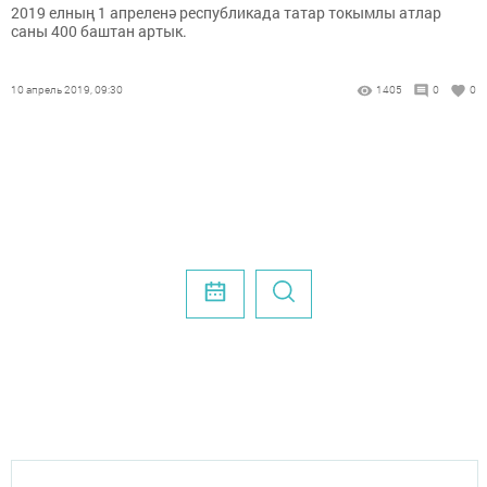
2019 елның 1 апреленә республикада татар токымлы атлар
саны 400 баштан артык.
10 апрель 2019, 09:30
1405
0
0