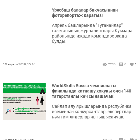
Үрәсбаш балалар бакчасыннан
фоторепортаж карагыз!
Апрель башларында "Туганайлар"
газетасының журналистлары Кукмара
районында иҗади командировкада
булды.
10 апрель 2019, 15:16
2230
0
1
WorldSkills Russia чемпионаты
финалында катнашу хокукы өчен 140
татарстанлы көч сынашачак
Сайлап алу ярышларында республика
исеменнән конкурсантлар, экспертлар
һәм тим-лидерлар чыгыш ясаячак.
10 апрель 2019, 13:50
1477
0
0