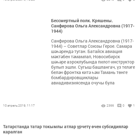
Бессмертный полк. Кряшены.
Санфирова Ольга Александровна (1917-
1944)
Санфирова Ольга Александровна (1917-
1944) – Советлар Союзы Герое. Самара
шәһәрендә туган. Батайск авиация
мәктәбен тәмамлап, Новосибирск
шәһәре аэроклубында пилот-инструктор
булып эшли. Сугыш башлангач, үз теләге
белән фронтка китә һәм Тамань төнге
бомбардировщиклары
авиадивизиясенда очучы була
10 апрель 2019, 11:17
2366
0
1
Татарстанда татар токымлы атлар үрчетү өчен субсидияләр
каралган