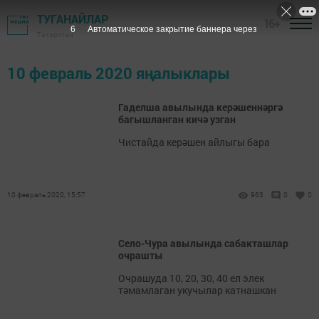
ТУГАНАЙЛАР
16+
6
Автоматическое закрытие баннера через
Татарстан
10 февраль 2020 яңалыклары
Гаделша авылында керәшеннәргә
багышланган кичә узган
Чистайда керәшен айлыгы бара
10 февраль 2020, 15:57
963
0
0
Село-Чура авылында сабакташлар
очрашты
Очрашуда 10, 20, 30, 40 ел элек
тәмамлаган укучылар катнашкан