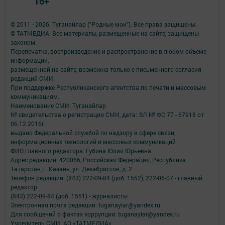
16+
© 2011 - 2026. Туганайлар ("Родные мои"). Все права защищены.
© ТАТМЕДИА. Все материалы, размещенные на сайте, защищены
законом.
Перепечатка, воспроизведение и распространение в любом объеме
информации,
размещенной на сайте, возможна только с письменного согласия
редакций СМИ.
При поддержке Республиканского агентства по печати и массовым
коммуникациям.
Наименование СМИ: Туганайлар
№ свидетельства о регистрации СМИ, дата: ЭЛ № ФС 77 - 67918 от
06.12.2016г.
выдано Федеральной службой по надзору в сфере связи,
информационных технологий и массовых коммуникаций
ФИО главного редактора: Губина Юлия Юрьевна
Адрес редакции: 420066, Российская Федерация, Республика
Татарстан, г. Казань, ул. Декабристов, д. 2.
Телефон редакции: (843) 222-09-84 (доб. 1552), 222-06-07 - главный
редактор
(843) 222-09-84 (доб. 1551) - журналисты
Электронная почта редакции: tuganaylar@yandex.ru
Для сообщений о фактах коррупции: tuganaylar@yandex.ru
Учредитель СМИ: АО «ТАТМЕДИА»