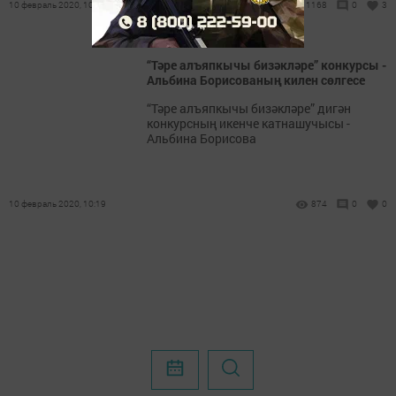
10 февраль 2020, 10:32
1168
0
3
“Тәре алъяпкычы бизәкләре” конкурсы -
Альбина Борисованың килен сөлгесе
“Тәре алъяпкычы бизәкләре” дигән
конкурсның икенче катнашучысы -
Альбина Борисова
10 февраль 2020, 10:19
874
0
0