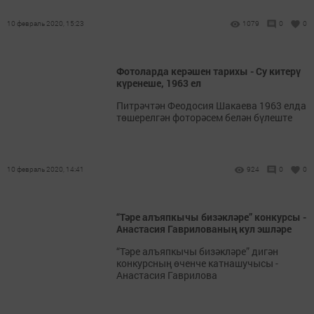
10 февраль 2020, 15:23
1079
0
0
Фотоларда керәшен тарихы - Су китерү
күренеше, 1963 ел
Питрәчтән Феодосия Шакаева 1963 елда
төшерелгән фоторәсем белән бүлеште
10 февраль 2020, 14:41
924
0
0
“Тәре алъяпкычы бизәкләре” конкурсы -
Анастасия Гаврилованың кул эшләре
“Тәре алъяпкычы бизәкләре” дигән
конкурсның өченче катнашучысы -
Анастасия Гаврилова