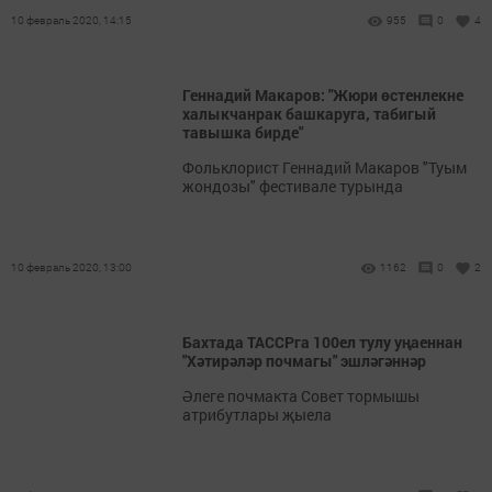
10 февраль 2020, 14:15
955
0
4
Геннадий Макаров: "Жюри өстенлекне
халыкчанрак башкаруга, табигый
тавышка бирде"
Фольклорист Геннадий Макаров "Туым
жондозы" фестивале турында
10 февраль 2020, 13:00
1162
0
2
Бахтада ТАССРга 100ел тулу уңаеннан
"Хәтирәләр почмагы" эшләгәннәр
Әлеге почмакта Совет тормышы
атрибутлары җыела