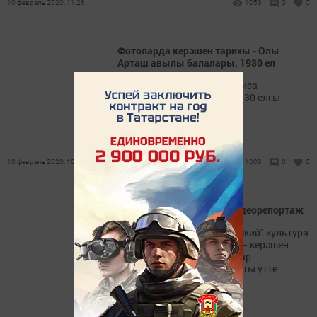
10 февраль 2020, 11:26
1053
0
0
Фотоларда керәшен тарихы - Олы
Арташ авылы балалары, 1930 ел
Мамадыш районыннан Раиса
Емельянова редакциягә 1930 елгы
фоторәсем юллады
10 февраль 2020, 10:51
1003
0
0
Туым Жондозы - 2020. Видеорепортаж
Казан шәһәренең “Московский” культура
үзәгендә “Туым жондозы” – керәшен
җыруын яшь башкаручылар
фестиваленең Гала-концерты үтте