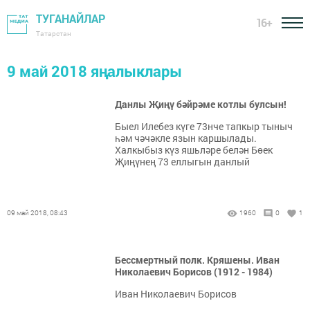
ТУГАНАЙЛАР
16+
Татарстан
9 май 2018 яңалыклары
Данлы Җиңү бәйрәме котлы булсын!
Быел Илебез күге 73нче тапкыр тыныч
һәм чәчәкле язын каршылады.
Халкыбыз күз яшьләре белән Бөек
Җиңүнең 73 еллыгын данлый
09 май 2018, 08:43
1960
0
1
Бессмертный полк. Кряшены. Иван
Николаевич Борисов (1912 - 1984)
Иван Николаевич Борисов