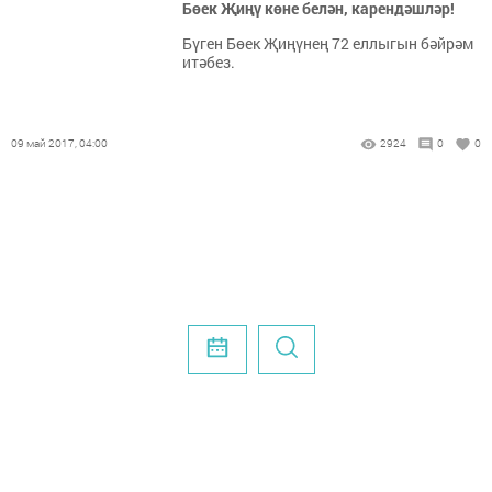
Бөек Җиңү көне белән, карендәшләр!
Бүген Бөек Җиңүнең 72 еллыгын бәйрәм
итәбез.
09 май 2017, 04:00
2924
0
0