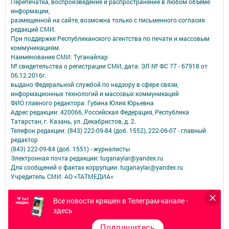
Перепечатка, воспроизведение и распространение в любом объеме
информации,
размещенной на сайте, возможна только с письменного согласия
редакций СМИ.
При поддержке Республиканского агентства по печати и массовым
коммуникациям.
Наименование СМИ: Туганайлар
№ свидетельства о регистрации СМИ, дата: ЭЛ № ФС 77 - 67918 от
06.12.2016г.
выдано Федеральной службой по надзору в сфере связи,
информационных технологий и массовых коммуникаций
ФИО главного редактора: Губина Юлия Юрьевна
Адрес редакции: 420066, Российская Федерация, Республика
Татарстан, г. Казань, ул. Декабристов, д. 2.
Телефон редакции: (843) 222-09-84 (доб. 1552), 222-06-07 - главный
редактор
(843) 222-09-84 (доб. 1551) - журналисты
Электронная почта редакции: tuganaylar@yandex.ru
Для сообщений о фактах коррупции: tuganaylar@yandex.ru
Учредитель СМИ: АО «ТАТМЕДИА»
Антикоррупционная политика
Все новости кряшен в Телеграм-канале -
АО «ТАТМЕДИА» использует «cookie»
для персонализации сервисов и
здесь
удобства пользователей сайтом.
Использование «cookie» можно отменить в настройках браузера.
Подпишитесь