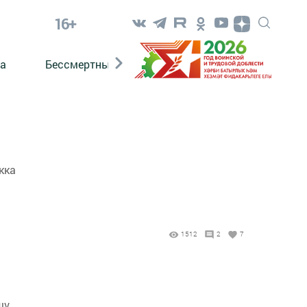
16+
а
Бессмертный полк. Кряшены
кка
1512
2
7
шү