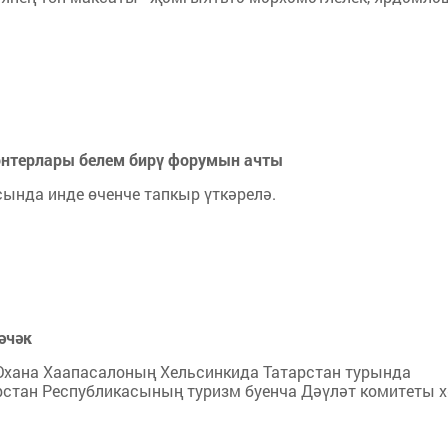
онтерлары белем бирү форумын ачты
сында инде өченче тапкыр үткәрелә.
әчәк
Юхана Хаапасалоның Хельсинкида Татарстан турында
рстан Республикасының туризм буенча Дәүләт комитеты 