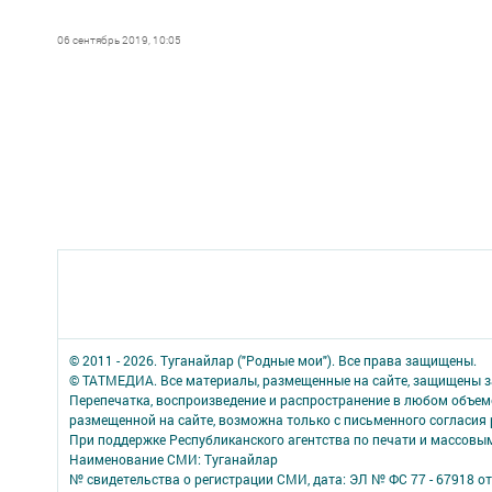
06 сентябрь 2019, 10:05
© 2011 - 2026. Туганайлар ("Родные мои"). Все права защищены.
© ТАТМЕДИА. Все материалы, размещенные на сайте, защищены з
Перепечатка, воспроизведение и распространение в любом объе
размещенной на сайте, возможна только с письменного согласия
При поддержке Республиканского агентства по печати и массов
Наименование СМИ: Туганайлар
№ свидетельства о регистрации СМИ, дата: ЭЛ № ФС 77 - 67918 от 