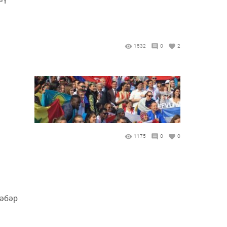
1532
0
2
1175
0
0
хәбәр