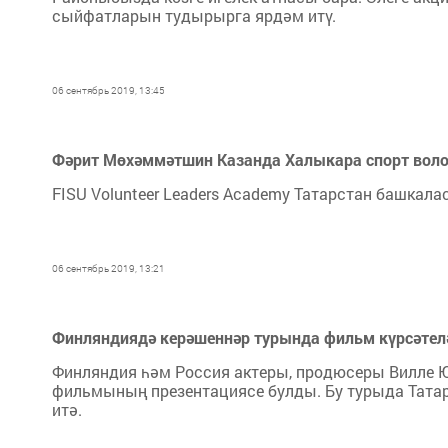
сыйфатларын тудырырга ярдәм итү.
06 сентябрь 2019, 13:45
Фәрит Мөхәммәтшин Казанда Халыкара спорт вол
FISU Volunteer Leaders Academy Татарстан башкала
06 сентябрь 2019, 13:21
Финляндиядә керәшеннәр турында фильм күрсәтел
Финляндия һәм Россия актеры, продюсеры Вилле 
фильмының презентациясе булды. Бу турыда Тата
итә.