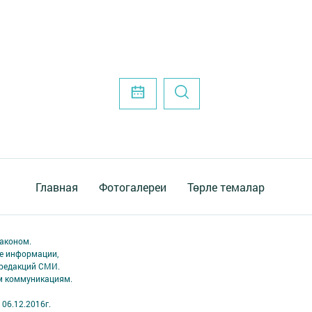
Главная
Фотогалереи
Төрле темалар
аконом.
ме информации,
 редакций СМИ.
ым коммуникациям.
06.12.2016г.