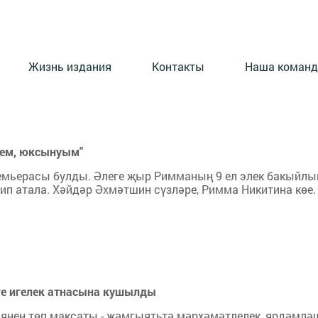
Жизнь издания
Контакты
Наша команд
тем, юксынуым"
ьерасы булды. Әлеге җыр Римманың 9 ел элек бакыйлы
ип атала. Хәйдәр Әхмәтшин сүзләре, Римма Никитина көе.
ге игелек атнасына кушылды
иянең төп максаты - җәмгыятьтә мәрхәмәтлелек, ярдәмлә