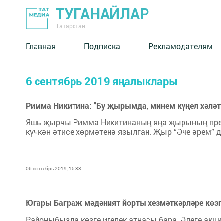
ТУГАНАЙЛАР
Татарстан
Главная
Подписка
Рекламодателям
6 сентябрь 2019 яңалыклары
Римма Никитина: "Бу җырымда, минем күңел хәлә
Яшь җырчы Римма Никитинаның яңа җырының прем
күчкән әтисе хөрмәтенә язылган. Җыр “Әче әрем” д
06 сентябрь 2019, 15:33
Югары Баграж мәдәният йорты хезмәткәрләре көз
Районыбызда көзге игелек атнасы бара. Әлеге акц