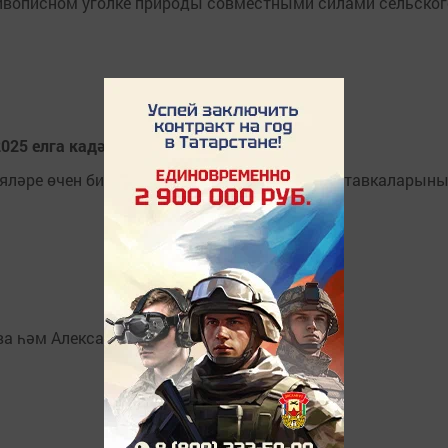
ивописном уголке природы совместными силами сельского
5 елга кадәр азат итәргә телиләр
яләре өчен билгеләнгән ташламалы салым ставкаларының
ва һәм Александр Иванов кавышты.