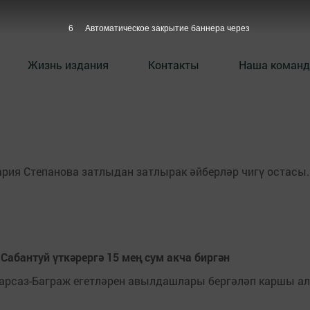
6
Автоматическое закрытие баннера через
Жизнь издания
Контакты
Наша команд
ия Степанова затлыдан затлырак әйберләр чигү остасы.
Сабантуй үткәрергә 15 мең сум акча биргән
 Сарсаз-Баграж егетләрен авылдашлары бергәләп каршы 