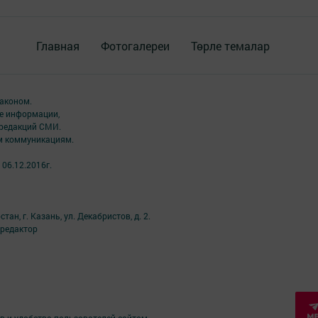
Главная
Фотогалереи
Төрле темалар
аконом.
ме информации,
 редакций СМИ.
ым коммуникациям.
06.12.2016г.
н, г. Казань, ул. Декабристов, д. 2.
й редактор