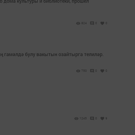
 дома культуры и библиотеки, прошел
824
0
0
 гамәлдә булу вакытын озайтырга телиләр.
750
0
0
1245
0
9