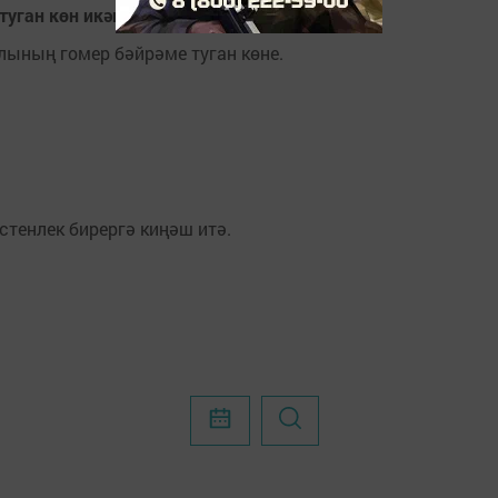
уган көн икән”
ының гомер бәйрәме туган көне.
тенлек бирергә киңәш итә.