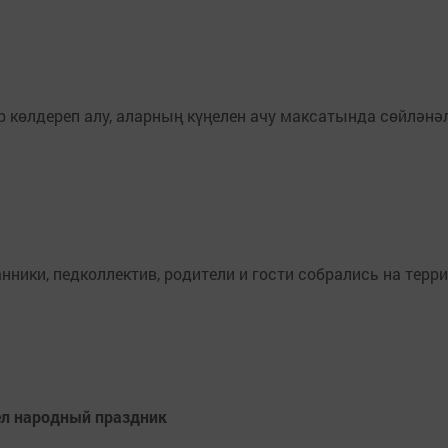
 көлдереп алу, аларның күңелен ачу максатында сөйләнә
нники, педколлектив, родители и гости собрались на терр
ел народный праздник