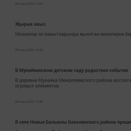
06 июнь 2023, 14:00
Җырык авыз
Мәзәкләр ял вакытларында җыелган кешеләрне бер
06 июнь 2023, 13:40
В Мунайкинском детском саду радостное событие
В деревне Мунайка Менделеевского района воспита
игровых элементов.
06 июнь 2023, 13:38
В селе Новые Балыклы Бакалинского района прош