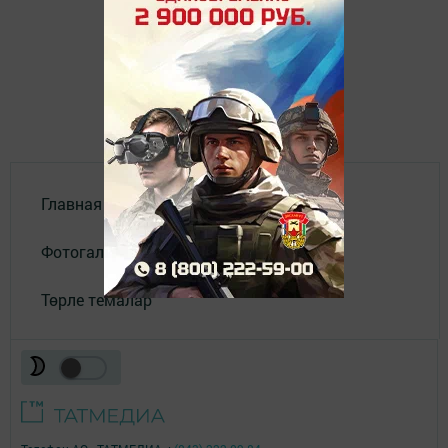
Главная
Фотогалереи
Төрле темалар