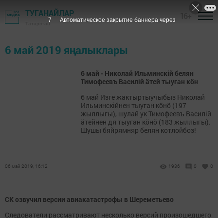
ТУГАНАЙЛАР
16+
7
Автоматическое закрытие баннера через
Татарстан
6 май 2019 яңалыклары
6 май - Николай Ильминскiй белян
Тимофеевъ Василiй ӓтей тыуган кӧн
6 май Изге жактыртыучыбыз Николай
Ильминскiйнен тыуган кӧнӧ (197
жыллыгы), шулай ук Тимофеевъ Василiй
ӓтейнен дя тыуган кӧнӧ (183 жыллыгы).
Шушы бяйрямняр белян котлойбоз!
06 май 2019, 16:12
1936
0
0
СК озвучил версии авиакатастрофы в Шереметьево
Следователи рассматривают несколько версий произошедшего