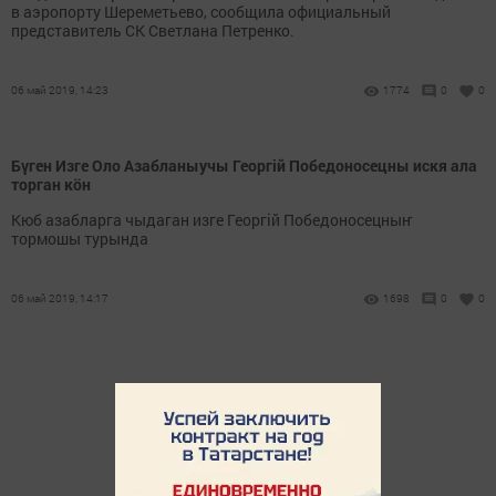
в аэропорту Шереметьево, сообщила официальный
представитель СК Светлана Петренко.
06 май 2019, 14:23
1774
0
0
Бүген Изге Оло Азабланыучы Георгiй Победоносецны искя ала
торган кöн
Кюб азабларга чыдаган изге Георгiй Победоносецныҥ
тормошы турында
06 май 2019, 14:17
1698
0
0