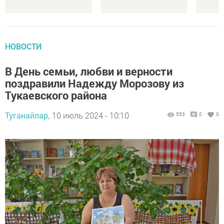
НОВОСТИ
В День семьи, любви и верности
поздравили Надежду Морозову из
Тукаевского района
Туганайлар,
10 июль 2024 - 10:10
553
0
0