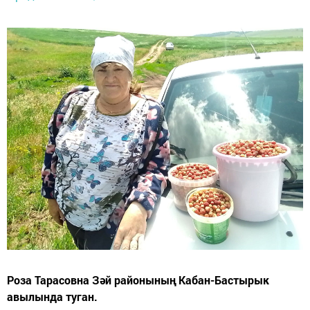
Роза Тарасовна Зәй районының Кабан-Бастырык
авылында туган.