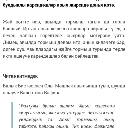
булдыклы карендәшләр авыл җирендә дөнья көтә.
Җәй җитте исә, авылда тормыш тагын да гөрли
башлый. Иртән авыл кешесен кошлар сайравы түгел, ә
печән чапкыч гөрелтесе, сыерлар мөгерәве уята.
Димәк, авылда тормыш дәвам итә, аның киләчәге бар,
дигән сүз. Авыллардагы җәйге тормыш турында төрле
якта яшәүче карендәшләр белән сөйләштек.
Читкә китмәдек
Балык Бистәсенең Олы Мәшләк авылында туып, шунда
яшәүче Валентина Вафина:
“Укытучы булып эшлим. Авыл кешесенә
кияүгә чыгып, ике кыз үстердек. Читкә китүне
уйламадык та. Авыл тормышы, аның
табигате, һавасы ошый. Тик ирем, фаҗигале