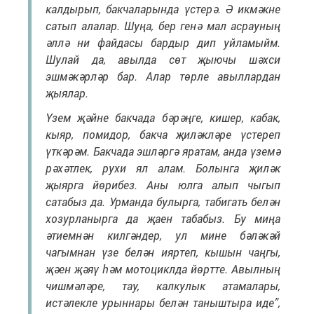
калдырып, бакчаларында үстерә. Ә икмәкне
сатып алалар. Шуңа, бер генә мал асрауның
әллә ни файдасы бардыр дип уйламыйм.
Шулай да, авылда сөт җыючы шәхси
эшмәкәрләр бар. Алар төрле авыллардан
җыялар.
Үзем җәйне бакчада бәрәңге, кишер, кабак,
кыяр, помидор, бакча җиләкләре үстереп
үткәрәм. Бакчада эшләргә яратам, анда үземә
рәхәтлек, рухи ял алам. Болынга җиләк
җыярга йөрибез. Аны юлга алып чыгып
сатабыз да. Урманда булырга, табигать белән
хозурланырга да җаен табабыз. Бу миңа
әтиемнән килгәндер, ул мине бәләкәй
чагымнан үзе белән ияртеп, кышын чаңгы,
җәен җәяү һәм мотоциклда йөртте. Авылның
чишмәләре, тау, калкулык атамалары,
истәлекле урыннары белән таныштыра иде”,