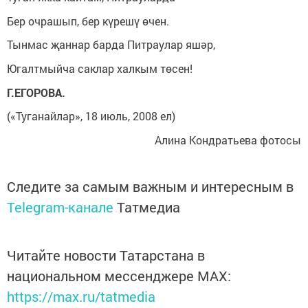
Бер очрашып, бер күрешү өчен.
Тынмас җаннар барда Питраулар яшәр,
Югалтмыйча саклар халкым төсен!
Г.ЕГОРОВА.
(«Туганайлар», 18 июль, 2008 ел)
Алина Кондратьева фотосы
Следите за самым важным и интересным в
Telegram-канале
Татмедиа
Читайте новости Татарстана в
национальном мессенджере MАХ:
https://max.ru/tatmedia