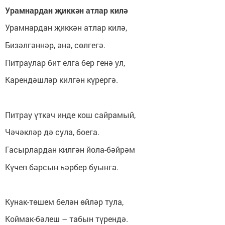
Урамнардан җиккән атлар килә
Урамнардан җиккән атлар килә,
Бизәлгәннәр, әнә, сөлгегә.
Питраулар бит елга бер генә ул,
Карендәшләр килгән күрергә.
Питрау үткәч инде кош сайрамый,
Чәчәкләр дә сула, боега.
Гасырлардан килгән йола-бәйрәм
Күчеп барсын һәрбер буынга.
Кунак-төшем белән өйләр тула,
Коймак-бәлеш – табын түрендә.