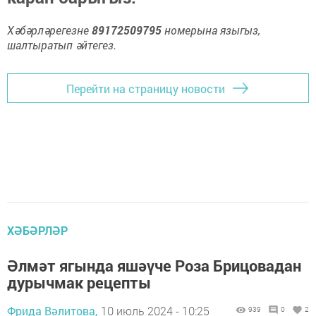
Хәбәрләрегезне
89172509795
номерына языгыз,
шалтыратып әйтегез.
Перейти на страницу новости
ХӘБӘРЛӘР
Әлмәт ягында яшәүче Роза Брицовадан
дурычмак рецепты
Фрида Вәлитова,
10 июль 2024 - 10:25
939
0
2