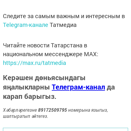
Следите за самым важным и интересным в
Telegram-канале
Татмедиа
Читайте новости Татарстана в
национальном мессенджере MАХ:
https://max.ru/tatmedia
Керәшен дөньясындагы
яңалыкларны
Телеграм-канал
да
карап барыгыз.
Хәбәрләрегезне
89172509795
номерына языгыз,
шалтыратып әйтегез.