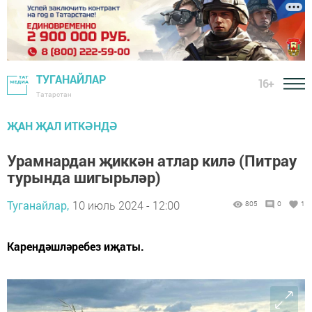
ТУГАНАЙЛАР
16+
Татарстан
ҖАН ҖАЛ ИТКӘНДӘ
Урамнардан җиккән атлар килә (Питрау
турында шигырьләр)
Туганайлар,
10 июль 2024 - 12:00
805
0
1
Карендәшләребез иҗаты.