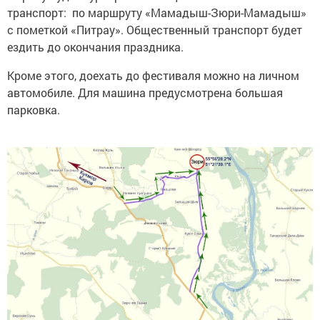
транспорт: по маршруту «Мамадыш-Зюри-Мамадыш»
с пометкой «Питрау». Общественный транспорт будет
ездить до окончания праздника.
Кроме этого, доехать до фестиваля можно на личном
автомобиле. Для машина предусмотрена большая
парковка.