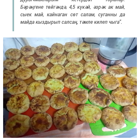
Бәрәңгене төйгәндә, 4,5 күкәй, әзрәк ак май,
сыек май, кайнаган сөт салам, суганны да
майда кыздырып салсаң, тәмле килеп чыга”.