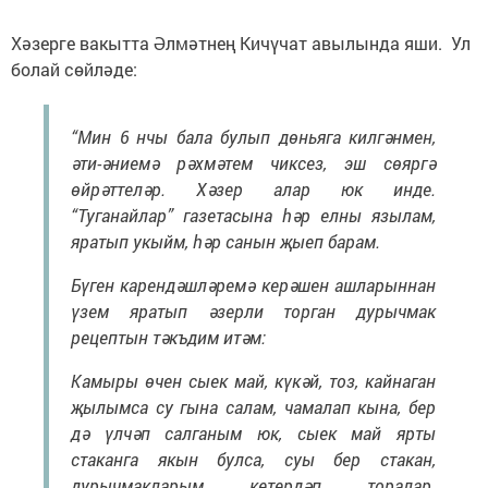
Хәзерге вакытта Әлмәтнең Кичүчат авылында яши. Ул
болай сөйләде:
“Мин 6 нчы бала булып дөньяга килгәнмен,
әти-әниемә рәхмәтем чиксез, эш сөяргә
өйрәттеләр. Хәзер алар юк инде.
“Туганайлар” газетасына һәр елны язылам,
яратып укыйм, һәр санын җыеп барам.
Бүген карендәшләремә керәшен ашларыннан
үзем яратып әзерли торган дурычмак
рецептын тәкъдим итәм:
Камыры өчен сыек май, күкәй, тоз, кайнаган
җылымса су гына салам, чамалап кына, бер
дә үлчәп салганым юк, сыек май ярты
стаканга якын булса, суы бер стакан,
дурычмакларым кетердәп торалар.