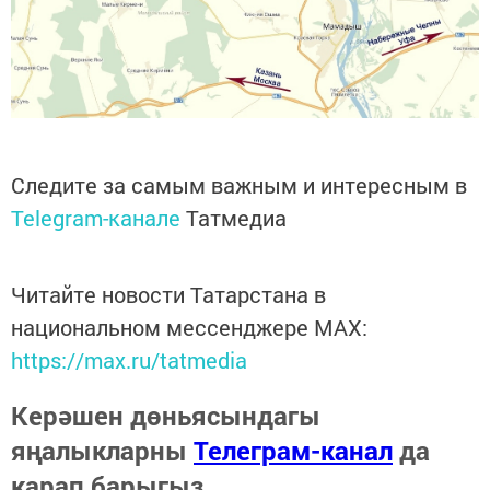
Следите за самым важным и интересным в
Telegram-канале
Татмедиа
Читайте новости Татарстана в
национальном мессенджере MАХ:
https://max.ru/tatmedia
Керәшен дөньясындагы
яңалыкларны
Телеграм-канал
да
карап барыгыз.