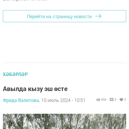
Перейти на страницу новости
ХӘБӘРЛӘР
Авылда кызу эш өсте
Фрида Вәлитова,
10 июль 2024 - 10:51
634
0
0