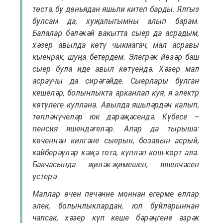
төстә, бу дөньядан яшьли китеп барды. Ялгыз
булсам да, хуҗалыгымны алып барам.
Балалар бәләкәй вакытта сыер да асрадым,
хәзер авылда көтү чыкмагач, мал асравы
кыенрак, шуңа бетердем. Элегрәк йөзәр баш
сыер була иде авыл көтүендә. Хәзер мал
асраучы да сирәгәйде. Сыерлары булган
кешеләр, болынлыкта арканлап куя, я электр
көтүлеге куллана. Авылда яшьләрдән калып,
төпләнүчеләр юк дәрәҗәсендә. Күбесе –
пенсия яшендәгеләр. Алар да тырыша:
көченнән килгәне сыерын, бозавын асрый,
кайберәүләр кәҗә тота, күпләп кош-корт ала.
Бакчасында җиләк-җимешен, яшелчәсен
үстерә.
Маллар өчен печәнне моннан егерме еллар
элек, болынлыклардан, юл буйларыннан
чапсак, хәзер күп кеше бәрәңгене әзрәк