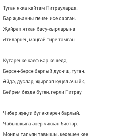
Туган якка кайтам Питрауларда,
Бар җиһанны печән исе сарган.
Җәйрәп яткан басу-кырларына
Әтиләрнең маңгай тире тамган.
Күтәренке кәеф һәр кешедә,
Берсен-берсе барлый дус-иш, туган.
Әйдә, дуслар, җырлап күңел ачыйк,
Бәйрәм бездә бүген, гөрли Питрау.
Чибәр җиңги бүләкләрен барлый,
Чабышкыга әзер чиккән бистәр.
Моңлы тальян тавышы, керәшен көе