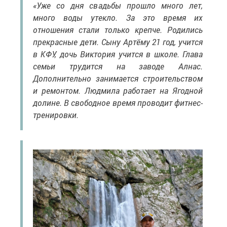
«Уже со дня свадьбы прошло много лет,
много воды утекло. За это время их
отношения стали только крепче. Родились
прекрасные дети. Сыну Артёму 21 год, учится
в КФУ, дочь Виктория учится в школе. Глава
семьи трудится на заводе Алнас.
Дополнительно занимается строительством
и ремонтом. Людмила работает на Ягодной
долине. В свободное время проводит фитнес-
тренировки.