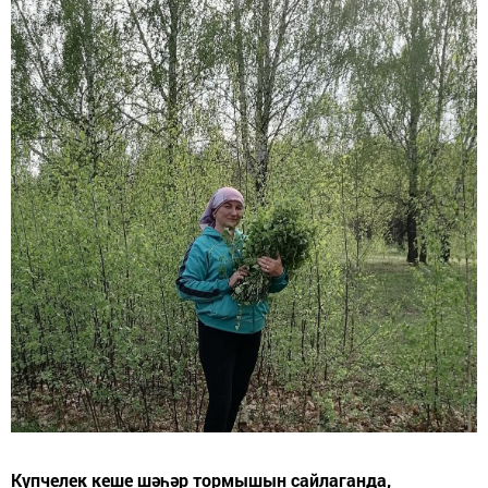
Күпчелек кеше шәһәр тормышын сайлаганда,