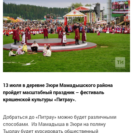
13 июля в деревне Зюри Мамадышского района
пройдет масштабный праздник – фестиваль
кряшенской культуры «Питрау».
Добраться до «Питрау» можно будет различными
способами. Из Мамадыша в Зюри на поляну
Тырлау будет курсировать общественный