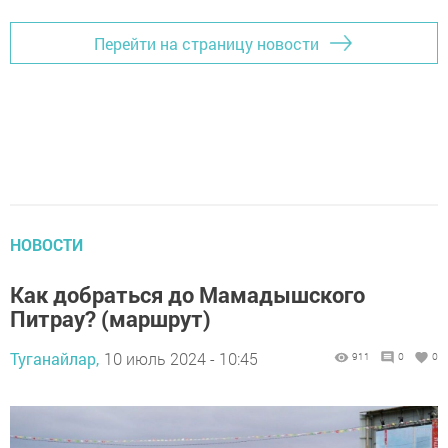
Перейти на страницу новости
НОВОСТИ
Как добраться до Мамадышского
Питрау? (маршрут)
Туганайлар,
10 июль 2024 - 10:45
911
0
0