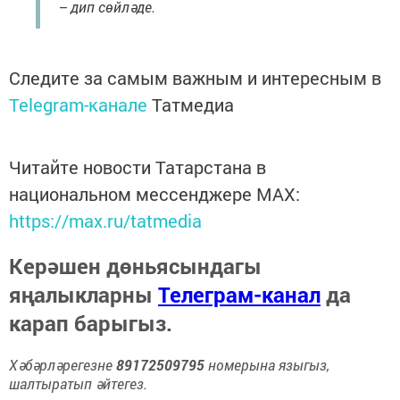
– дип сөйләде.
Следите за самым важным и интересным в
Telegram-канале
Татмедиа
Читайте новости Татарстана в
национальном мессенджере MАХ:
https://max.ru/tatmedia
Керәшен дөньясындагы
яңалыкларны
Телеграм-канал
да
карап барыгыз.
Хәбәрләрегезне
89172509795
номерына языгыз,
шалтыратып әйтегез.