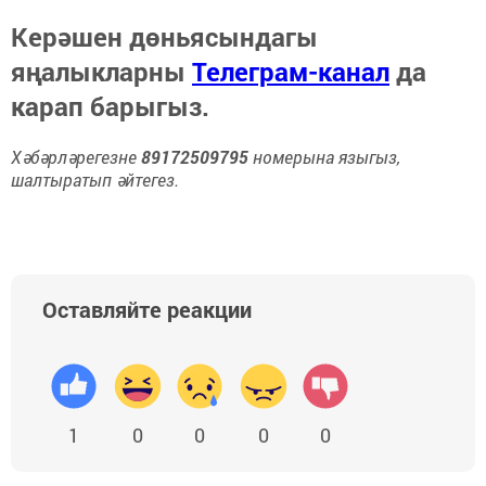
Керәшен дөньясындагы
яңалыкларны
Телеграм-канал
да
карап барыгыз.
Хәбәрләрегезне
89172509795
номерына языгыз,
шалтыратып әйтегез.
Оставляйте реакции
1
0
0
0
0