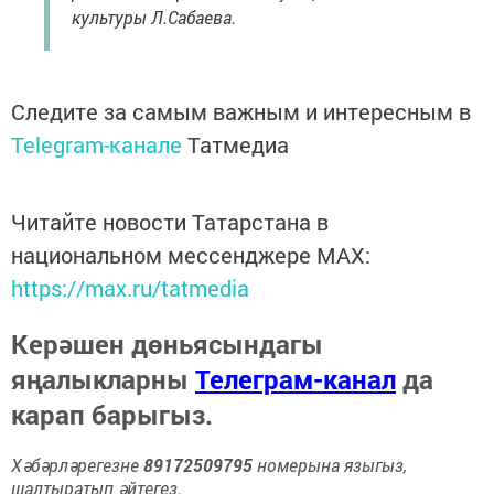
культуры Л.Сабаева.
Следите за самым важным и интересным в
Telegram-канале
Татмедиа
Читайте новости Татарстана в
национальном мессенджере MАХ:
https://max.ru/tatmedia
Керәшен дөньясындагы
яңалыкларны
Телеграм-канал
да
карап барыгыз.
Хәбәрләрегезне
89172509795
номерына языгыз,
шалтыратып әйтегез.