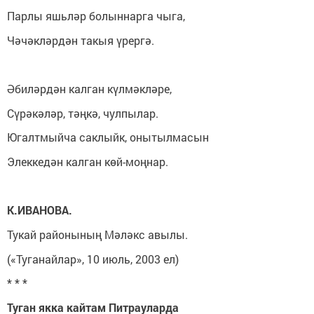
Парлы яшьләр болыннарга чыга,
Чәчәкләрдән такыя үрергә.
Әбиләрдән калган күлмәкләре,
Сүрәкәләр, тәңкә, чулпылар.
Югалтмыйча саклыйк, онытылмасын
Элеккедән калган көй-моңнар.
К.ИВАНОВА.
Тукай районының Мәләкс авылы.
(«Туганайлар», 10 июль, 2003 ел)
* * *
Туган якка кайтам Питрауларда