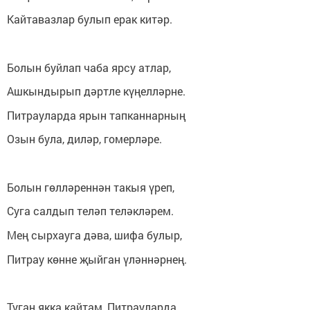
Кайтавазлар булып ерак китәр.
Болын буйлап чаба ярсу атлар,
Ашкындырып дәртле күңелләрне.
Питрауларда ярын тапканнарның
Озын була, диләр, гомерләре.
Болын гөлләреннән такыя үреп,
Суга салдып теләп теләкләрем.
Мең сырхауга дәва, шифа булыр,
Питрау көнне җыйган үләннәрнең.
Туган якка кайтам, Питрауларда