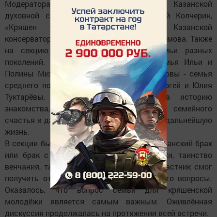
Модераторами секции были профессор Казанской
духовной семинарии протоиерей Алексий Колчерин,
«Кряшен чибяре 2016», студентка Казанской
консерватории им. Жиганова Татьяна Ефремова. Также
на секцию были приглашены три семьи разных
поколений. Первая - самая опытная семья Ильи и
Полины Михайловых. Пётр и Анна Ефремовы - семья
среднего поколения, и молодая пара - Сергей и Юлия
Туктарёвы. Каждая семья рассказала историю
знакомства, поделилась секретами их семейного
счастья и дала участникам напутствие на дальнейшую
жизнь.
В секции были рассмотрены темы: «Гражданский брак
или брак с венчанием», смешанные браки, таинство
венчания, таинство крещения. Каждый участник смог
получить ответы на самые волнующие его вопросы.
Оказалось, что вопрос семьи для кряшенской
молодёжи является самым важным. Оживлённая
дискуссия продолжалась на протяжении всей встречи.