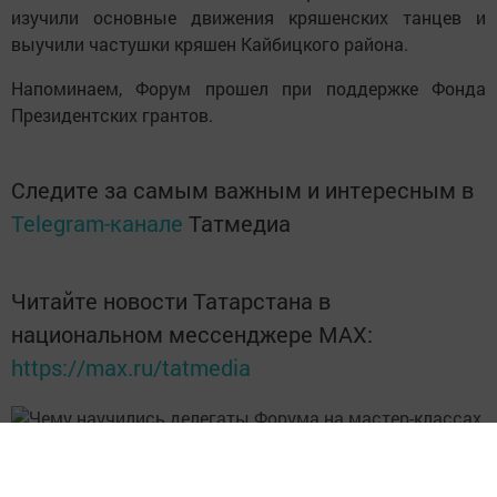
изучили основные движения кряшенских танцев и
выучили частушки кряшен Кайбицкого района.
Напоминаем, Форум прошел при поддержке Фонда
Президентских грантов.
Следите за самым важным и интересным в
Telegram-канале
Татмедиа
Читайте новости Татарстана в
национальном мессенджере MАХ:
https://max.ru/tatmedia