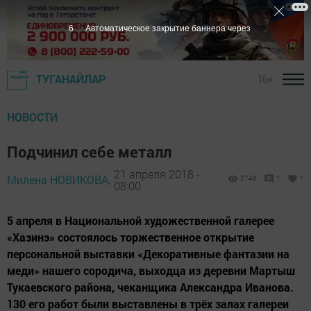
5
Автоматическое закрытие баннера через
16+
ТУГАНАЙЛАР
НОВОСТИ
Подчинил себе металл
21 апреля 2018 -
Милена НОВИКОВА,
2746
1
1
08:00
5 апреля в Национальной художественной га­лерее
«Хазинэ» состоялось торжественное от­крытие
персональной выставки «Декоративные фантазии на
меди» нашего сородича, выходца из деревни Мартыш
Тукаевского района, чеканщика Александра Иванова.
130 его работ были выстав­лены в трёх залах галереи