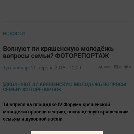
НОВОСТИ
Волнуют ли кряшенскую молодёжь
вопросы семьи? ФОТОРЕПОРТАЖ
Туганайлар,
20 апреля 2018 - 12:09
1899
0
0
14 апреля на площадке IV Форума кряшенской
молодёжи провели секцию, посвящённую кряшенским
семьям и духовной жизни