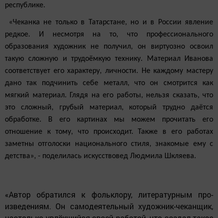
республике.
«Чеканка не только в Татарстане, но и в России явление
редкое. И не­смотря на то, что профессионально­го
образования художник не получил, он виртуозно освоил
такую сложную и трудоёмкую технику. Мате­риал Иванова
соответствует его характеру, личности. Не каждому мастеру
дано так подчинить себе металл, что он смотрится как
мягкий материал. Глядя на его работы, нельзя сказать, что
это сложный, грубый ма­териал, который трудно даётся
обработке. В его кар­тинах мы можем прочитать его
отношение к тому, что происходит. Также в его работах
заметны отголоски национального стиля, знакомые ему с
детства», - по­делилась искусствовед Людмила Шкляева.
«Автор обратился к фольклору, литературным про­
изведениям. Он самодеятельный художник-чеканщик,
настолько увлёкшийся своей работой, что создал такое