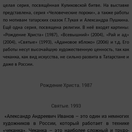
целая серия, посвящённая Куликовской бит­ве. На выставке
представлена, серия «Человеческие пороки», а также работы
по мотивам татарских сказок Г.Тукая и Александра Пушкина.
Ещё одна серия, посвя­щена религии. В неё входят картины:
«Рождение Хри­ста» (1987), «Всевышний» (2004), «Рай и ад»
(2004), «Свя­тые» (1993), «Адамовое яблоко» (2006) и т.д. Его
работы несут высочайшую художественную ценность, так как
чеканка, как вид искусства, не сильно развита в Татар­стане и
даже в России.
Рождение Христа. 1987
Святые. 1993
«Александр Андреевич Иванов – это один из немно­гих
художников в России, который работает в технике
«чеканка». Чеканка – это наиболее сложный и трудо­