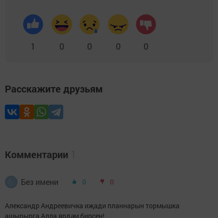
1
0
0
0
0
Расскажите друзьям
Комментарии
1
Без имени
0
0
Александр Андреевичка иҗади планнарын тормышка
ашырырга Алла ярдәм бирсен!