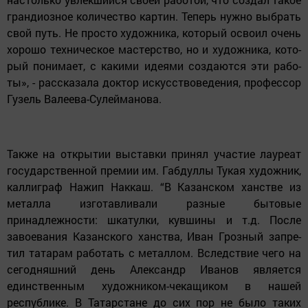
грандиозное количество картин. Теперь нужно выбрать
свой путь. Не просто художника, который освоил очень
хорошо техническое мастерство, но и художника, кото­
рый понимает, с какими идеями создаются эти рабо­
ты», - рассказала доктор искусствоведения, профессор
Гузель Валеева-Сулейманова.
Также на открытии выставки принял участие ла­уреат
государственной премии им. Габдуллы Тукая художник,
каллиграф Нажип Наккаш. “В Казанском ханстве из
металла изготавливали разные бытовые
принадлежности: шкатулки, кувшины и т.д. После
завоевания Казанского ханства, Иван Грозный запре­
тил татарам работать с металлом. Вследствие чего на
сегодняшний день Алек­сандр Иванов является
единственным художни­ком-чекащиком в нашей
республике. В Татарстане до сих пор не было таких