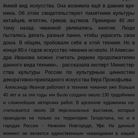
ёмкий вид искусства. Она возникла ещё в давние вре­
мена. Об этом свидетельствуют памятники культуры
китайцев, египтян, греков, ацтеков. Примерно 40 лет
тому назад чеканкой увлекались многие. Люди
пытались делать разные панно, чтобы украсить свои
дома. В общем, пробовали себя в этой технике. Но в
конце 80-х годов ис­кусство чеканки исчезло. И Алексан­
дра Иванова можно считать редким продолжателем
данного вида техни­ки», - рассказала эксперт Министер­
ства культуры России по культурным ценностям
декора­тивно-прикладного искусства Вера Проко­фьева.
Александр Иванов работает в технике че­канки уже больше
40 лет и за эти годы им было создано около 130 трудоёмких
и сложнейших автор­ских работ. В арсенале художника на­
считывается около 28 персональных выставок, которые
проходили не толь­ко на территории Татарстана, но и в
городах России – Нижнем Новгороде, Уфе. На данный
момент он является единственным чеканщиком в нашей