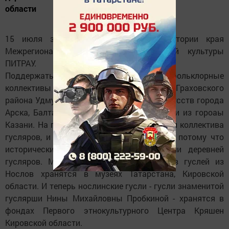
области
15 июля здесь прошел первый в истории края
Межрегиональный праздник кряшенской культуры
ПИТРАУ.
Поддержать нослинцев приехали фольклорные
коллективы из города Вятские Поляны, Граховского
района Удмуртии, Йошкар-Олы, школы искусств города
Арска, Балтасинского района Татарстана и из гороаы
Казани. На празднике выступили сразу три коллектива
гусляров, и это особенно примечательно, потому что
исторически Нослы испокон веков были деревней
гусляров. Минимум как пять экспонатов гуслей из
Нослов хранятся в музеях Татарстана, Кировской
области. И теперь нослинские гусли - гусли знаменитой
гуслярши Нины Михайловны Пробкиной - хранятся в
фондах Первого этнокультурного Центра Кряшен
Кировской области.