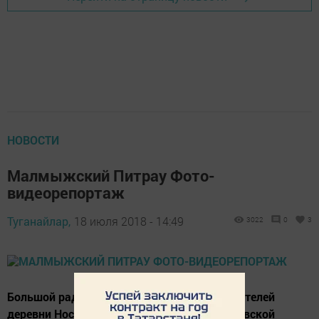
НОВОСТИ
Малмыжский Питрау Фото-
видеорепортаж
Туганайлар,
18 июля 2018 - 14:49
3022
0
3
Большой радостью наполнились сердца жителей
деревни Нослы Малмыжского района Кировской