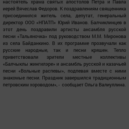
настоятель храма святых апостолов Петра и Павла
иерей Вячеслав Федоров. К поздравлениям священника
присоединился житель села, депутат, генеральный
директор ООО «НПАТП» Юрий Иванов. Балчиклинцев в
этот день поздравили артисты ансамбля русской
песни «Тальяночка» под руководством М.М. Миронова
из села Байданкино. В их программе прозвучали как
русские народные, так и песни кряшен. Тепло
приветствовали зрители местные коллективы
«Балчыклы жингилэре» и ансамбль русской и казачьей
песни «Вольные распевы», подпевая вместе с ними
знакомые песни. Праздник завершился традиционным
петровским хороводом», - сообщает Ольга Валиуллина.