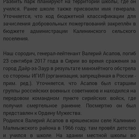
Разбить парк планируют на территории школы, где он
учился. Ранее школе также присвоили имя генерала.
Уточняется, что код бюджетной классификации для
зачисления добровольных пожертвований закреплён в
бюджете администрации Калининского сельского
поселения.
Наш сородич, генерал-лейтенант Валерий Асапов, погиб
23 сентября 2017 года в Сирии во время сражения за
город Дайр-эз-Заур в результате миномётного обстрела
со стороны ИГИЛ (организация, запрещённая в России -
прим. ред.). Уточняется, что Асапов был старшим
группы российских военных советников и находился на
передовом командном пункте сирийских войск, где
получил смертельное ранение. Посмертно он был
представлен к Ордену Мужества.
Родился Валерий Асапов в кряшенском селе Калинино
Малмыжского района в 1966 году, там провёл детство
и учился в школе. На здании местной школы во