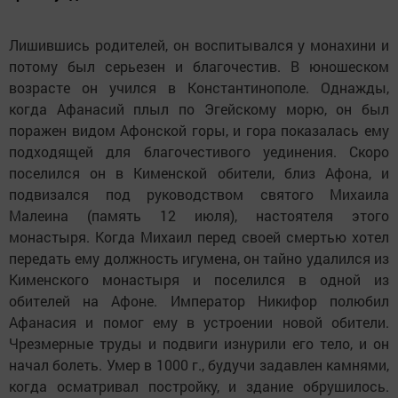
Лишившись родителей, он воспитывался у монахини и
потому был серьезен и благочестив. В юношеском
возрасте он учился в Константинополе. Однажды,
когда Афанасий плыл по Эгейскому морю, он был
поражен видом Афонской горы, и гора показалась ему
подходящей для благочестивого уединения. Скоро
поселился он в Кименской обители, близ Афона, и
подвизался под руководством святого Михаила
Малеина (память 12 июля), настоятеля этого
монастыря. Когда Михаил перед своей смертью хотел
передать ему должность игумена, он тайно удалился из
Кименского монастыря и поселился в одной из
обителей на Афоне. Император Никифор полюбил
Афанасия и помог ему в устроении новой обители.
Чрезмерные труды и подвиги изнурили его тело, и он
начал болеть. Умер в 1000 г., будучи задавлен камнями,
когда осматривал постройку, и здание обрушилось.