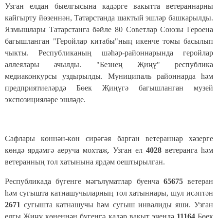
Узган елдан быелгысына кадәрге вакытта ветераннарны
кайгырту йөзеннән, Татарстанда шактый эшләр башкарылды.
Язмышлары Татарстанга бәйле 80 Советлар Союзы Героена
багышланган "Геройлар китабы"ның икенче томы басылып
чыкты. Республиканың шәһәр-районнарын
да геройлар
аллеялары ачылды. "Безнең Җиңү" республика
медиаконкурсы уздырылды. Муниципаль районнарда һәм
предприятиеләрдә Бөек Җиңүгә багышланган музей
экспозицияләре эшләде.
Сафлары көннән-көн сирәгәя барган ветераннар хәзерге
көндә ярдәмгә аеруча мохтаҗ. Узган ел
4028
ветеранга һәм
ветеранның тол хатынына ярдәм оештырылган.
Республикада бүгенге мәгълүматлар буенча
65675
ветеран
һәм сугышта катнашучыларның тол хатыннары, шул исәптән
2671
сугышта катнашучы һәм сугыш инвалиды яши. Узган
елгы Җиңү көненнән бүгенгә кадәр вакыт эчендә
11164
Бөек