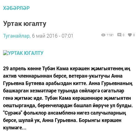
ХӘБӘРЛӘР
Уртак югалту
Туганайлар,
6 май 2016 - 07:01
1181
0
0
29 апрель көнне Түбән Кама керәшен җәмгыятенең иң
актив членнарыннан берсе, ветеран-укытучы Анна
Гурьевна Бутяева арабыздан китте. Анна Гурьевнаның
башкарган хезмәтләре турында сөйләргә сәгатьләр
генә җитмәс иде. Түбән Кама керәшеннәре җәмгыятен
оештырганда, беренчеләрдән башлап йөрүче ул булды.
"Сүрәкә" фольклор ансамбленә нигез салучыларның
берсе, шулай ук, Анна Гурьевна. Борынгы керәшен
күлмәге...