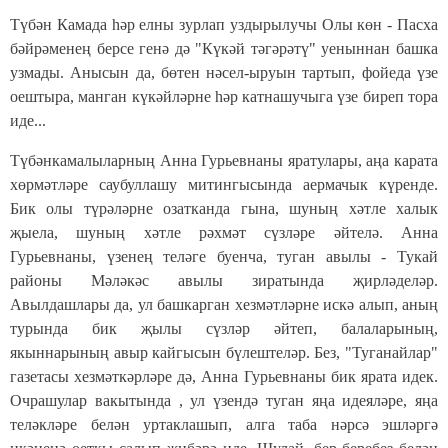
Түбән Камада һәр елны зурлап уздырылучы Олы көн - Пасха
бәйрәменең берсе генә дә "Күкәй тәгәрәтү" уеныннан башка
узмады. Анысын да, бөтен нәсел-ыруын тартып, фойеда үзе
оештыра, манган күкәйләрне һәр катнашучыга үзе биреп тора
иде...
Түбәнкамалыларны
ң Анна Гурьевнаны яратулары, аңа карата
хөрмәтләре саубуллашу митингысында аермачык күренде.
Бик олы түрәләрне озатканда гына, шуның хәтле халык
җыела, шуның хәтле рәхмәт сүзләре әйтелә. Анна
Гурьевнаны, үзенең теләге буенча, туган авылы - Тукай
районы Мәләкәс авылы зиратында җирләделәр.
Авылдашлары да, ул башкарган хезмәтләрне искә алып, аның
турында бик җылы сүзләр әйтеп, балаларының,
якыннарының авыр кайгысын бүлештеләр. Без, "Туганайлар"
газетасы хезмәткәрләре дә, Анна Гурьевнаны бик ярата идек.
Очрашулар вакытында , ул үзендә туган яңа идеяләре, яңа
теләкләре белән уртаклашып, алга таба нәрсә эшләргә