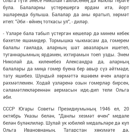
Ольга түти энесе Николай гаиләсенең дә ныклы терәге
була. Балаларны үстерешергә ярдәм итә, йорт
эшләрендә булыша. Балалар да аны яратып, хөрмәт
итеп: "Әби - өйнең тоткасы ул", - диләр.
- Үзләре бала табып үстергән кешеләр дә минем кебек
бәхетле яшәмидер. Тормышка чыкмасам да, гомерем
балалы гаиләдә, аларның шат авазларын ишетеп,
туганнарымның ярдәмен, ихтирамын тоеп узды. Энем
Николай да, киленебез Александра да, аларның
балалары да миңа гомер буена бер авыр сүз әйтмәде,
тату яшибез. Шундый хөрмәттә яшәвем өчен аларга
рәхмәтлемен. Ходай үзләренә озын гомерләр бирсен,
сәламәтлекләреннән аермасын иде,-дип тели Ольга
әби.
СССР Югары Советы Президиумының 1946 ел, 20
октябрь Указы белән, "Данлы хезмәт өчен" медале
белән бүләклиләр. Шулай ук юбилей медальләре дә күп
Ольга Ивановнаның. Татарстан хөкүмәте дә,