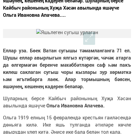
яшәүнең, кешенең кадерен беләләр. Шуларның берсе
Кайбыч районының Хуҗа Хәсән авылында яшәүче
Ольга Ивановна Апачева....
Еллар уза. Бөек Ватан сугышы тәмамланганга 71 ел.
Шушы еллар авырлыгын ялгыз күтәргән, чәчәк атарга
да өлгермәгән беренче мәхәббәтләрен саф һәм пакъ
килеш саклаган сугыш чоры кызлары зур хөрмәткә
һәм игътибарга лаек. Алар тормышның бәясен,
яшәүнең, кешенең кадерен беләләр.
Шуларның берсе Кайбыч районының Хуҗа Хәсән
авылында яшәүче
Ольга Ивановна Апачева.
Ольга 1919 елның 15 февралендә крестьян гаиләсендә
дөньяга килә. Ике яшь тулганда әтиләре көчле
авырудан үлеп китә. Әнисе ике бала белән тол кала.