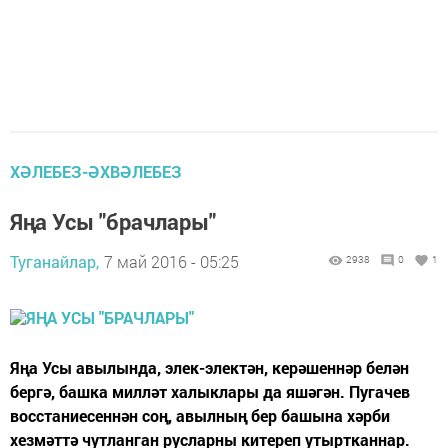
ХӘЛЕБЕЗ-ӘХВӘЛЕБЕЗ
Яңа Усы "брачлары"
Туганайлар,
7 май 2016 - 05:25
2938
0
1
Яңа Усы авылында, элек-электән, керәшеннәр белән
бергә, башка милләт халыклары да яшәгән. Пугачев
восстаниесеннән соң, авылның бер башына хәрби
хезмәттә чутланган русларны китереп утыртканнар.