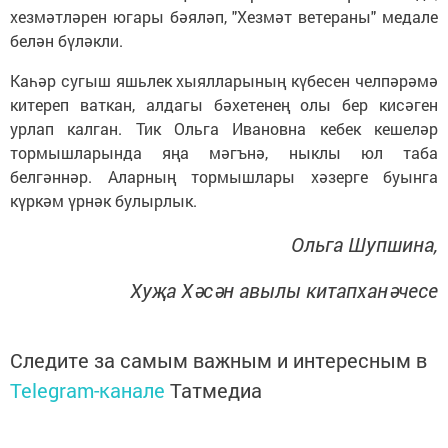
хезмәтләрен югары бәяләп, "Хезмәт ветераны" медале
белән бүләкли.
Каһәр сугыш яшьлек хыялларының күбесен челпәрәмә
китереп ваткан, алдагы бәхетенең олы бер кисәген
урлап калган. Тик Ольга Ивановна кебек кешеләр
тормышларында яңа мәгънә, ныклы юл таба
белгәннәр. Аларның тормышлары хәзерге буынга
күркәм үрнәк булырлык.
Ольга Шупшина,
Хуҗа Хәсән авылы китапханәчесе
Следите за самым важным и интересным в
Telegram-канале
Татмедиа