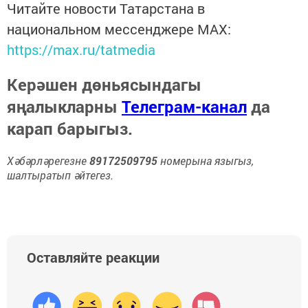
Читайте новости Татарстана в
национальном мессенджере MАХ:
https://max.ru/tatmedia
Керәшен дөньясындагы
яңалыкларны
Телеграм-канал
да
карап барыгыз.
Хәбәрләрегезне
89172509795
номерына языгыз,
шалтыратып әйтегез.
Оставляйте реакции