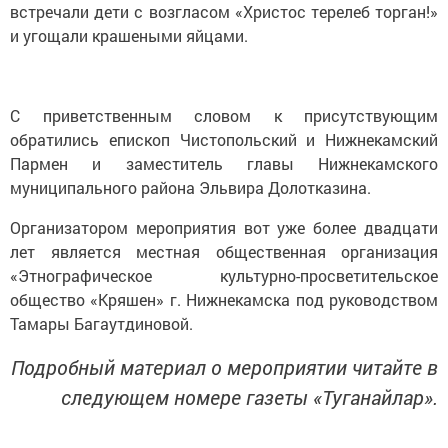
встречали дети с возгласом «Христос терелеб торган!»
и угощали крашеными яйцами.
С приветственным словом к присутствующим
обратились епископ Чистопольский и Нижнекамский
Пармен и заместитель главы Нижнекамского
муниципального района Эльвира Долотказина.
Организатором мероприятия вот уже более двадцати
лет является местная общественная организация
«Этнографическое культурно-просветительское
общество «Кряшен» г. Нижнекамска под руководством
Тамары Багаутдиновой.
Подробный материал о мероприятии читайте в
следующем номере газеты «Туганайлар».