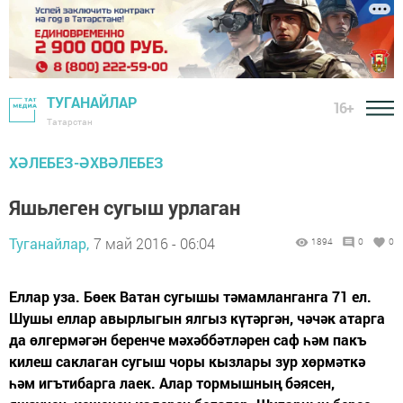
ТУГАНАЙЛАР
16+
Татарстан
ХӘЛЕБЕЗ-ӘХВӘЛЕБЕЗ
Яшьлеген сугыш урлаган
Туганайлар,
7 май 2016 - 06:04
1894
0
0
Еллар уза. Бөек Ватан сугышы тәмамланганга 71 ел.
Шушы еллар авырлыгын ялгыз күтәргән, чәчәк атарга
да өлгермәгән беренче мәхәббәтләрен саф һәм пакъ
килеш саклаган сугыш чоры кызлары зур хөрмәткә
һәм игътибарга лаек. Алар тормышның бәясен,