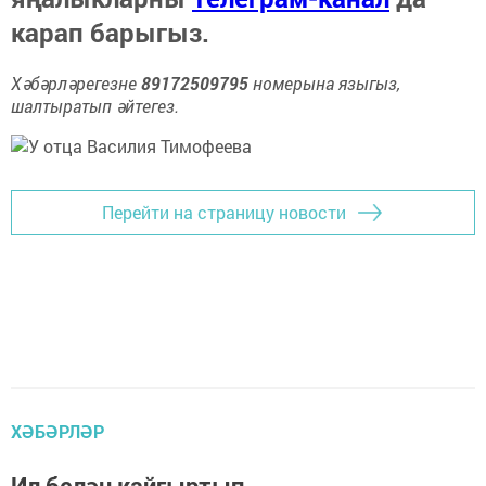
карап барыгыз.
Хәбәрләрегезне
89172509795
номерына языгыз,
шалтыратып әйтегез.
Перейти на страницу новости
ХӘБӘРЛӘР
Ил белән кайгыртып