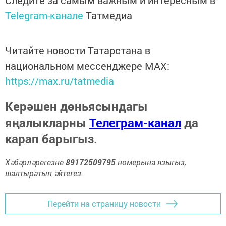
Telegram-канале
Татмедиа
Читайте новости Татарстана в
национальном мессенджере MАХ:
https://max.ru/tatmedia
Керәшен дөньясындагы
яңалыкларны
Телеграм-канал
да
карап барыгыз.
Хәбәрләрегезне
89172509795
номерына языгыз,
шалтыратып әйтегез.
Перейти на страницу новости