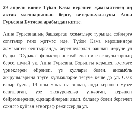
29 апрель көнне Түбән Кама керәшен җәмгыятенең иң
актив членнарыннан берсе, ветеран-укытучы Анна
Гурьевна Бутяева арабыздан китте.
Анна Гурьевнаның башкарган хезмәтләре турында сөйләргә
сәгатьләр генә җитмәс иде. Түбән Кама керәшеннәре
җәмгыятен оештырганда, беренчеләрдән башлап йөрүче ул
булды. "Сүрәкә" фольклор ансамбленә нигез салучыларның
берсе, шулай ук, Анна Гурьевна. Борынгы керәшен күлмәге
үрнәкләрен өйрәнеп, үз куллары белән, ансамбль
җыручыларына тәүге күлмәкләрне тегүче кеше дә ул. Озак
еллар буена, 19 нчы мәктәптә эшләп, анда керәшен музее
оештырган, үзе экскурсияләр үткәргән, керәшен
бәйрәмнәренең сценарийларын язып, балалар белән бергәләп
сәхнәгә куйган этнограф-режиссе
р да ул.