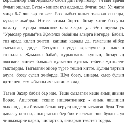
керәшеннәр аны Җәмәлкә бабай дип йөрттеләр. Ул мал врачы
булып эшләде. Бусы - минем күз алдында булган хәл. Ул чакта
миңа 6-7 яшьләр тирәсе. Бозавыбыз кинәт тәгәрәп егылды,
күзләре акайды. Әтисез ятимә йортта бозау хәтле бозауны
югалту - күтәрә алмаслык олы хәсрәт ул. Әни шунда ук
"Урыслар урамы"на Җәмәлкә бабайны алырга йөгерде. Бабай,
тиз арада килеп җитеп, капшап карады да, тамагына әйбер
тыгылган, диде. Бозауны шунда җыелучылар ныклап
тоттылар. Җәмәлкә бабай, курыкмаска кушып, бозауның
авызына минем бәләкәй кулымны култык төбенә җиткәнче
тыктырды. Тыгылган әйбер түргә төшеп китте. Кулны тартып
алуга, бозау сулап җибәрде. Шул бозау, аннары, сыер булып
җитешеп, семьябызны ачлыктан саклады.
Тагын Захар бабай бар иде. Теше сызлаган кеше аның янына
йөрде. Авырткан тешне нишләткәндер - аның яныннан
чыкканда, ни йомыш белән керүең инде онытылган була. Теш
дәвалау өстенә, аның тагын бер бик игелекле эше булды - ул
чишмәләрне карап, чистартып, яннарын төзәтеп торды.