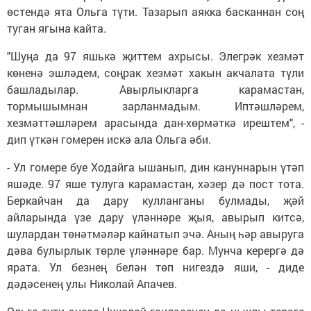
өстендә ята Ольга түти. Тазарып аякка басканнан соң
туган ягына кайта.
"Шуңа да 97 яшькә җиттем ахрысы. Элегрәк хезмәт
көненә эшләдем, соңрак хезмәт хакын акчалата түли
башладылар. Авырлыкларга карамастан,
тормышымнан зарланмадым. Иптәшләрем,
хезмәттәшләрем арасында дан-хөрмәткә ирештем", -
дип үткән гомерен искә ала Ольга әби.
- Ул гомере буе Ходайга ышанып, дин кануннарын үтәп
яшәде. 97 яше тулуга карамастан, хәзер дә пост тота.
Беркайчан да дару кулланганы булмады, җәй
айларында үзе дару үләннәре җыя, авырып китсә,
шулардан төнәтмәләр кайнатып эчә. Аның һәр авыруга
дәва булырлык төрле үләннәре бар. Мунча керергә дә
ярата. Ул безнең белән төп нигездә яши, - диде
дәдәсенең улы Николай Апачев.