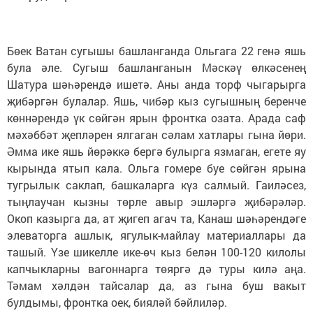
Бөек Ватан сугышы башланганда Ольгага 22 генә яшь
була әле. Сугыш башланганын Мәскәү өлкәсенең
Шатура шәһәрендә ишетә. Аны анда торф чыгарырга
җибәргән булалар. Яшь, чибәр кыз сугышның беренче
көннәрендә үк сөйгән ярын фронтка озата. Арада саф
мәхәббәт җепләрен ялгаган сәлам хатлары гына йөри.
Әмма ике яшь йөрәккә бергә булырга язмаган, егете яу
кырында ятып кала. Ольга гомере буе сөйгән ярына
тугрылык саклап, башкаларга күз салмый. Гаиләсез,
тыңлаучан кызны төрле авыр эшләргә җибәрәләр.
Окоп казырга да, ат җигеп агач та, Канаш шәһәрендәге
элеваторга ашлык, ягулык-майлау материаллары да
ташый. Үзе шикелле ике-өч кыз белән 100-120 килолы
капчыкларны вагоннарга төяргә дә туры килә аңа.
Тәмам хәлдән тайсалар да, аз гына буш вакыт
булдымы, фронтка оек, бияләй бәйлиләр.