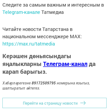
Следите за самым важным и интересным в
Telegram-канале
Татмедиа
Читайте новости Татарстана в
национальном мессенджере MАХ:
https://max.ru/tatmedia
Керәшен дөньясындагы
яңалыкларны
Телеграм-канал
да
карап барыгыз.
Хәбәрләрегезне
89172509795
номерына языгыз,
шалтыратып әйтегез.
Перейти на страницу новости