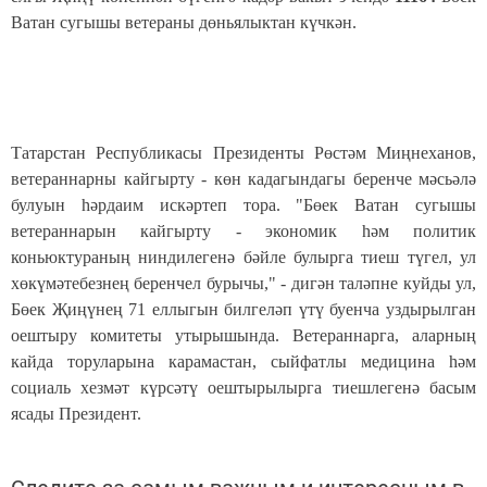
Ватан сугышы ветераны дөньялыктан күчкән.
Татарстан Республикасы Президенты Рөстәм Миңнеханов,
ветераннарны кайгырту - көн кадагындагы беренче мәсьәлә
булуын һәрдаим искәртеп тора. "Бөек Ватан сугышы
ветераннарын кайгырту - экономик һәм политик
коньюктураның ниндилегенә бәйле булырга тиеш түгел, ул
хөкүмәтебезнең беренчел бурычы," - дигән таләпне куйды ул,
Бөек Җиңүнең 71 еллыгын билгеләп үтү буенча уздырылган
оештыру комитеты утырышында. Ветераннарга, аларның
кайда торуларына карамастан, сыйфатлы медицина һәм
социаль хезмәт күрсәтү оештырылырга тиешлегенә басым
ясады Президент.
Следите за самым важным и интересным в