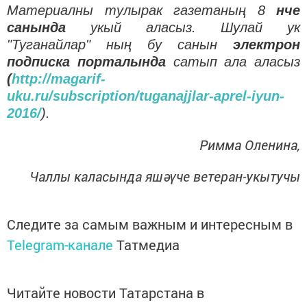
Материалны тулырак газетаның 8
нче
санында
укый аласыз. Шулай ук
"Туганайлар" ның бу санын
электрон
подписка порталында
сатып ала аласыз
(
http://magarif-
uku.ru/subscription/tuganajjlar-aprel-iyun-
2016/
).
Римма Оленина,
Чаллы каласында яшәүче ветеран-укытучы
Следите за самым важным и интересным в
Telegram-канале
Татмедиа
Читайте новости Татарстана в