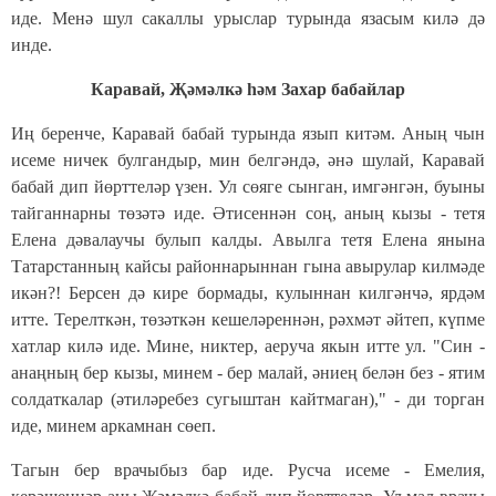
иде. Менә шул сакаллы урыслар турында язасым килә дә
инде.
Каравай, Җәмәлкә һәм Захар бабайлар
Иң беренче, Каравай бабай турында язып китәм. Аның чын
исеме ничек булгандыр, мин белгәндә, әнә шулай, Каравай
бабай дип йөрттеләр үзен. Ул сөяге сынган, имгәнгән, буыны
тайганнарны төзәтә иде. Әтисеннән соң, аның кызы - тетя
Елена дәвалаучы булып калды. Авылга тетя Елена янына
Татарстанның кайсы районнарыннан гына авырулар килмәде
икән?! Берсен дә кире бормады, кулыннан килгәнчә, ярдәм
итте. Терелткән, төзәткән кешеләреннән, рәхмәт әйтеп, күпме
хатлар килә иде. Мине, никтер, аеруча якын итте ул. "Син -
анаңның бер кызы, минем - бер малай, әниең белән без - ятим
солдаткалар (әтиләребез сугыштан кайтмаган)," - ди торган
иде, минем аркамнан сөеп.
Тагын бер врачыбыз бар иде. Русча исеме - Емелия,