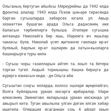
Ольганың бертуган абыйсы Меркурийны да 1942 елда
фронтка алалар. 1943 елда Псков шәһәре тирәсендә
барган сугышларда хәбәрсез югала ул. Авыр
хезмәттән бушаган арада Ольга дәдәсенең ике
баласын тәрбияләргә булыша. Әтиләре сугышка
киткәндә Николайга бер яшь, Мариягә өч яшьләр
чамасы була. Николай үсеп җиткәнче гаиләдә ир-ат
булмый, барлык ир-ат эшләрен дә хатын-кызларга
башкарырга туры килә.
- Сугыш чоры газапларын әйтеп тә, язып та бетерә
торган түгел. Андый тормышны башка берәүгә дә
күрергә язмасын инде, - ди Ольга әби.
Сугыштан соңгы елларда, колхоз эшләре җиңеләйгәч,
Волга буйларына урман кисәргә җибәрәләр. Мари
өлкәсенең Звенигово якларында урман кискәндә ул
авырып китә. Туган авылына үлгән дигән ялган хәбәр
ишетелә. Операция ясаганнан соң, 4 айлап урын