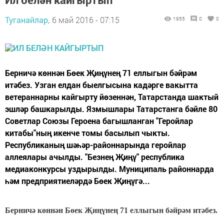
Туганайлар,
6 май 2016 - 07:15
1955
0
0
Берничә көннән Бөек Җиңүнең 71 еллыгын бәйрәм
итәбез. Узган елдан быелгысына кадәрге вакытта
ветераннарны кайгырту йөзеннән, Татарстанда шактый
эшләр башкарылды. Язмышлары Татарстанга бәйле 80
Советлар Союзы Героена багышланган "Геройлар
китабы"ның икенче томы басылып чыкты.
Республиканың шәһәр-районнарында геройлар
аллеялары ачылды. "Безнең Җиңү" республика
медиаконкурсы уздырылды. Муниципаль районнарда
һәм предприятиеләрдә Бөек Җиңүгә...
Берничә көннән Бөек Җиңүнең 71 еллыгын бәйрәм итәбез.