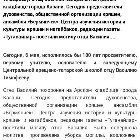
кладбище города Казани. Сегодня представители
духовенства, общественной организации кряшен,
ансамбля «Бермянчек», Центра изучения истории и
культуры кряшен и нагайбаков, редакции газеты
«Туганайлар» посетили могилу отца Василия....
Сегодня, 6 мая, исполнилось бы 180 лет просветителю,
первому учителю, основателю и заведующему
Центральной крещено-татарской школой отцу Василию
Тимофееву.
Отец Василий похоронен на Арском кладбище города
Казани. Сегодня представители духовенства,
общественной организации кряшен, ансамбля
«Бермянчек», Центра изучения истории и культуры
кряшен и нагайбаков, редакции газеты «Туганайлар»
посетили могилу отца Василия. Была совершена
молитва, произведена уборка могилы, возложены