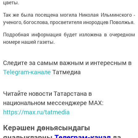
цветы.
Так же была посещена могила Николая Ильминского -
ученого, богослова, просветителя инородцев Поволжья.
Подробная информация будет изложена в очередном
номере нашей газеты.
Следите за самым важным и интересным в
Telegram-канале
Татмедиа
Читайте новости Татарстана в
национальном мессенджере MАХ:
https://max.ru/tatmedia
Керәшен дөньясындагы
яңалыкларны
Телеграм-канал
да