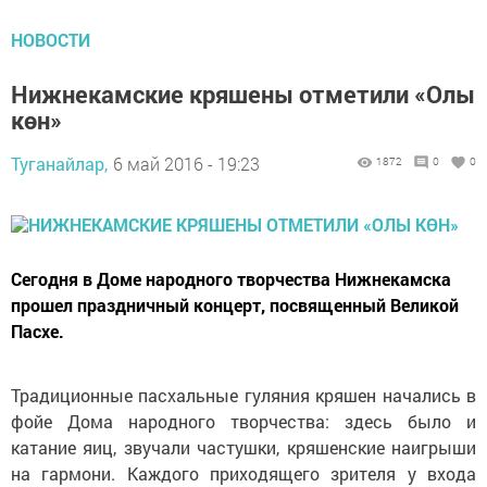
НОВОСТИ
Нижнекамские кряшены отметили «Олы
көн»
Туганайлар,
6 май 2016 - 19:23
1872
0
0
Сегодня в Доме народного творчества Нижнекамска
прошел праздничный концерт, посвященный Великой
Пасхе.
Традиционные пасхальные гуляния кряшен начались в
фойе Дома народного творчества: здесь было и
катание яиц, звучали частушки, кряшенские наигрыши
на гармони. Каждого приходящего зрителя у входа