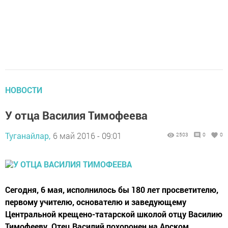
НОВОСТИ
У отца Василия Тимофеева
Туганайлар,
6 май 2016 - 09:01
2503
0
0
Сегодня, 6 мая, исполнилось бы 180 лет просветителю,
первому учителю, основателю и заведующему
Центральной крещено-татарской школой отцу Василию
Тимофееву. Отец Василий похоронен на Арском