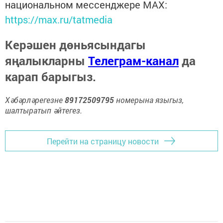
национальном мессенджере MАХ:
https://max.ru/tatmedia
Керәшен дөньясындагы
яңалыкларны
Телеграм-канал
да
карап барыгыз.
Хәбәрләрегезне
89172509795
номерына языгыз,
шалтыратып әйтегез.
Перейти на страницу новости