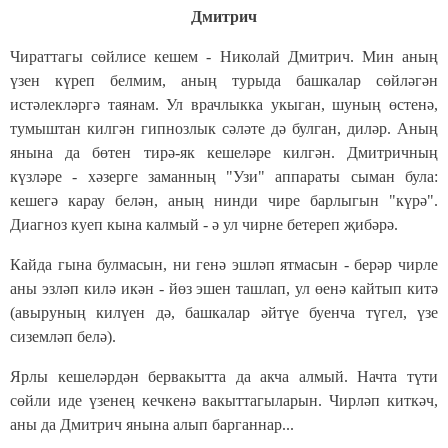
Дмитрич
Чираттагы сөйлисе кешем - Николай Дмитрич. Мин аның
үзен күреп белмим, аның турыда башкалар сөйләгән
истәлекләргә таянам. Ул врачлыкка укыган, шуның өстенә,
тумыштан килгән гипнозлык сәләте дә булган, диләр. Аның
янына да бөтен тирә-як кешеләре килгән. Дмитричның
күзләре - хәзерге заманның "Узи" аппараты сыман була:
кешегә карау белән, аның нинди чире барлыгын "күрә".
Диагноз куеп кына калмый - ә ул чирне бетереп җибәрә.
Кайда гына булмасын, ни генә эшләп ятмасын - берәр чирле
аны эзләп килә икән - йөз эшен ташлап, ул өенә кайтып китә
(авыруның килүен дә, башкалар әйтүе буенча түгел, үзе
сиземләп белә).
Ярлы кешеләрдән бервакытта да акча алмый. Начта түти
сөйли иде үзенең кечкенә вакыттагыларын. Чирләп киткәч,
аны да Дмитрич янына алып барганнар...